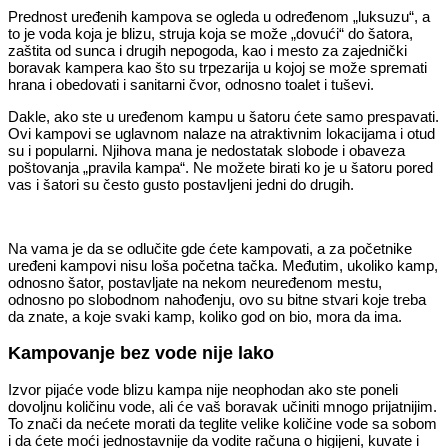
Prednost uređenih kampova se ogleda u određenom „luksuzu“, a
to je voda koja je blizu, struja koja se može „dovući“ do šatora,
zaštita od sunca i drugih nepogoda, kao i mesto za zajednički
boravak kampera kao što su trpezarija u kojoj se može spremati
hrana i obedovati i sanitarni čvor, odnosno toalet i tuševi.
Dakle, ako ste u uređenom kampu u šatoru ćete samo prespavati.
Ovi kampovi se uglavnom nalaze na atraktivnim lokacijama i otud
su i popularni. Njihova mana je nedostatak slobode i obaveza
poštovanja „pravila kampa“. Ne možete birati ko je u šatoru pored
vas i šatori su često gusto postavljeni jedni do drugih.
Na vama je da se odlučite gde ćete kampovati, a za početnike
uređeni kampovi nisu loša početna tačka. Međutim, ukoliko kamp,
odnosno šator, postavljate na nekom neuređenom mestu,
odnosno po slobodnom nahođenju, ovo su bitne stvari koje treba
da znate, a koje svaki kamp, koliko god on bio, mora da ima.
Kampovanje bez vode nije lako
Izvor pijaće vode blizu kampa nije neophodan ako ste poneli
dovoljnu količinu vode, ali će vaš boravak učiniti mnogo prijatnijim.
To znači da nećete morati da teglite velike količine vode sa sobom
i da ćete moći jednostavnije da vodite računa o higijeni, kuvate i