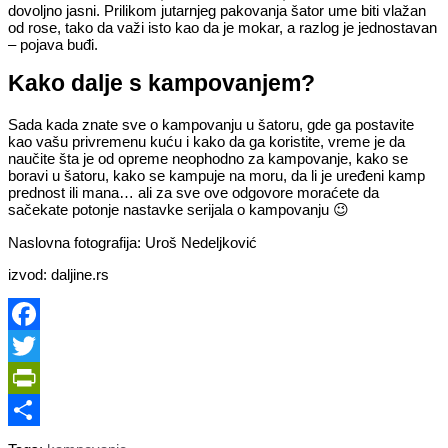
dovoljno jasni. Prilikom jutarnjeg pakovanja šator ume biti vlažan
od rose, tako da važi isto kao da je mokar, a razlog je jednostavan
– pojava buđi.
Kako dalje s kampovanjem?
Sada kada znate sve o kampovanju u šatoru, gde ga postavite
kao vašu privremenu kuću i kako da ga koristite, vreme je da
naučite šta je od opreme neophodno za kampovanje, kako se
boravi u šatoru, kako se kampuje na moru, da li je uređeni kamp
prednost ili mana… ali za sve ove odgovore moraćete da
sačekate potonje nastavke serijala o kampovanju 😉
Naslovna fotografija: Uroš Nedeljković
izvod: daljine.rs
Facebook
Twitter
PrintFriendly
Share