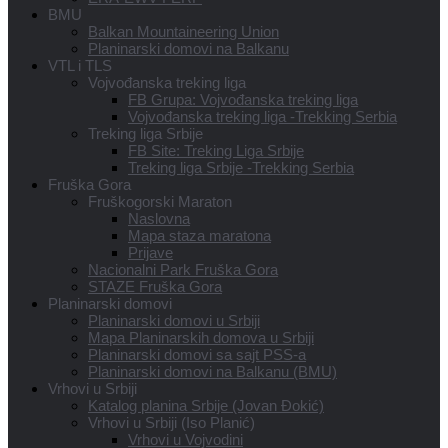
BMU
Balkan Mountaineering Union
Planinarski domovi na Balkanu
VTL i TLS
Vojvođanska treking liga
FB Grupa: Vojvođanska treking liga
Vojvođanska treking liga -Trekking Serbia
Treking liga Srbije
FB Site: Treking Liga Srbije
Treking liga Srbije -Trekking Serbia
Fruška Gora
Fruškogorski Maraton
Naslovna
Mapa staza maratona
Prijave
Nacionalni Park Fruška Gora
STAZE Fruška Gora
Planinarski domovi
Planinarski domovi u Srbiji
Mapa Planinarskih domova u Srbiji
Planinarski domovi sa sajt PSS-a
Planinarski domovi na Balkanu (BMU)
Vrhovi u Srbiji
Katalog planina Srbije (Jovan Đokić)
Vrhovi u Srbiji (Iso Planić)
Vrhovi u Vojvodini