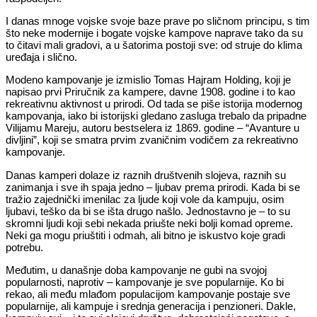
I danas mnoge vojske svoje baze prave po sličnom principu, s tim
što neke modernije i bogate vojske kampove naprave tako da su
to čitavi mali gradovi, a u šatorima postoji sve: od struje do klima
uređaja i slično.
Modeno kampovanje je izmislio Tomas Hajram Holding, koji je
napisao prvi Priručnik za kampere, davne 1908. godine i to kao
rekreativnu aktivnost u prirodi. Od tada se piše istorija modernog
kampovanja, iako bi istorijski gledano zasluga trebalo da pripadne
Vilijamu Mareju, autoru bestselera iz 1869. godine – “Avanture u
divljini”, koji se smatra prvim zvaničnim vodičem za rekreativno
kampovanje.
Danas kamperi dolaze iz raznih društvenih slojeva, raznih su
zanimanja i sve ih spaja jedno – ljubav prema prirodi. Kada bi se
tražio zajednički imenilac za ljude koji vole da kampuju, osim
ljubavi, teško da bi se išta drugo našlo. Jednostavno je – to su
skromni ljudi koji sebi nekada priušte neki bolji komad opreme.
Neki ga mogu priuštiti i odmah, ali bitno je iskustvo koje gradi
potrebu.
Međutim, u današnje doba kampovanje ne gubi na svojoj
popularnosti, naprotiv – kampovanje je sve popularnije. Ko bi
rekao, ali među mlađom populacijom kampovanje postaje sve
popularnije, ali kampuje i srednja generacija i penzioneri. Dakle,