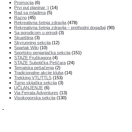
Promocija
(6)
Prvi put planinar ;)
(14)
Rad sa mladima
(5)
Razno
(45)
Rekreativna šetnja zdravlja
(478)
Rekreativna šetnja zdravlja – prethodni događaji
(90)
Sa porodicom u prirodi
(3)
Skupština
(3)
Skyrunning sekcija
(12)
Spartak Wiki
(10)
Sportsko penjanjačka sekcija
(151)
STAZE Fruškagora
(4)
STAZE Subotička Peščara
(24)
Tematska pešačenja
(2)
Tradicionalne akcije kluba
(14)
Trekking VTL/TTLS
(153)
Turno skijaška sekcija
(3)
UČLANJENJE
(6)
Via Ferrata Adventures
(13)
Visokogorska sekcija
(130)
.