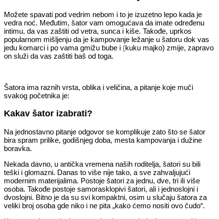
Možete spavati pod vedrim nebom i to je izuzetno lepo kada je
vedra noć. Međutim, šator vam omogućava da imate određenu
intimu, da vas zaštiti od vetra, sunca i kiše. Takođe, uprkos
popularnom mišljenju da je kampovanje ležanje u šatoru dok vas
jedu komarci i po vama gmižu bube i
(
kuku majko) zmije, zapravo
on služi da vas zaštiti baš od toga.
Šatora ima raznih vrsta, oblika i veličina, a pitanje koje muči
svakog početnika je:
Kakav šator izabrati?
Na jednostavno pitanje odgovor se komplikuje zato što se šator
bira spram prilike, godišnjeg doba, mesta kampovanja i dužine
boravka.
Nekada davno, u antička vremena naših roditelja, šatori su bili
teški i glomazni. Danas to više nije tako, a sve zahvaljujući
modernim materijalima. Postoje šatori za jednu, dve, tri ili više
osoba. Takođe postoje samorasklopivi šatori, ali i jednoslojni i
dvoslojni. Bitno je da su svi kompaktni, osim u slučaju šatora za
veliki broj osoba gde niko i ne pita „kako ćemo nositi ovo čudo“.