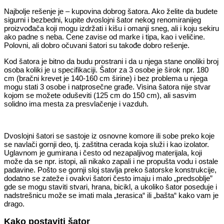
Najbolje rešenje je – kupovina dobrog šatora. Ako želite da budete
sigurni i bezbedni, kupite dvoslojni šator nekog renomiranijeg
proizvođača koji mogu izdržati i kišu i omanji sneg, ali i koju sekiru
ako padne s neba. Cene zavise od marke i tipa, kao i veličine.
Polovni, ali dobro očuvani šatori su takođe dobro rešenje.
Kod šatora je bitno da budu prostrani i da u njega stane onoliki broj
osoba koliki je u specifikaciji. Šator za 3 osobe je širok npr. 180
cm (bračni krevet je 140-160 cm širine) i bez problema u njega
mogu stati 3 osobe i natprosečne građe. Visina šatora nije stvar
kojom se možete oduševiti (125 cm do 150 cm), ali sasvim
solidno ima mesta za presvlačenje i vazduh.
Dvoslojni šatori se sastoje iz osnovne komore ili sobe preko koje
se navlači gornji deo, tj. zaštitna cerada koja služi i kao izolator.
Uglavnom je gumirana i često od nezapaljivog materijala, koji
može da se npr. istopi, ali nikako zapali i ne propušta vodu i ostale
padavine. Pošto se gornji sloj stavlja preko šatorske konstrukcije,
dodatno se zateže i ovakvi šatori često imaju i malo „predsoblje”
gde se mogu staviti stvari, hrana, bicikl, a ukoliko šator poseduje i
nadstrešnicu može se imati mala „terasica“ ili „bašta“ kako vam je
drago.
Kako postaviti šator