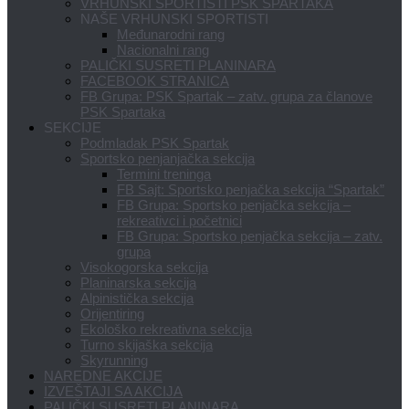
VRHUNSKI SPORTISTI PSK SPARTAKA
NAŠE VRHUNSKI SPORTISTI
Međunarodni rang
Nacionalni rang
PALIČKI SUSRETI PLANINARA
FACEBOOK STRANICA
FB Grupa: PSK Spartak – zatv. grupa za članove
PSK Spartaka
SEKCIJE
Podmladak PSK Spartak
Sportsko penjanjačka sekcija
Termini treninga
FB Sajt: Sportsko penjačka sekcija “Spartak”
FB Grupa: Sportsko penjačka sekcija –
rekreativci i početnici
FB Grupa: Sportsko penjačka sekcija – zatv.
grupa
Visokogorska sekcija
Planinarska sekcija
Alpinistička sekcija
Orijentiring
Ekološko rekreativna sekcija
Turno skijaška sekcija
Skyrunning
NAREDNE AKCIJE
IZVEŠTAJI SA AKCIJA
PALIČKI SUSRETI PLANINARA