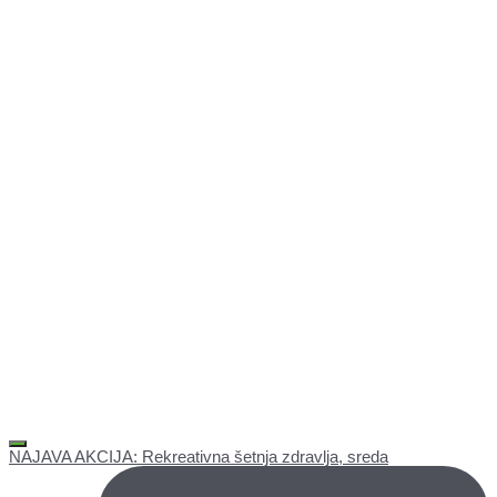
NAJAVA AKCIJA: Rekreativna šetnja zdravlja, sreda