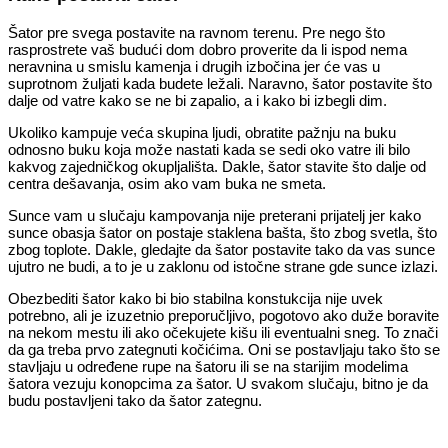
Šator pre svega postavite na ravnom terenu. Pre nego što
rasprostrete vaš budući dom dobro proverite da li ispod nema
neravnina u smislu kamenja i drugih izbočina jer će vas u
suprotnom žuljati kada budete ležali. Naravno, šator postavite što
dalje od vatre kako se ne bi zapalio, a i kako bi izbegli dim.
Ukoliko kampuje veća skupina ljudi, obratite pažnju na buku
odnosno buku koja može nastati kada se sedi oko vatre ili bilo
kakvog zajedničkog okupljališta. Dakle, šator stavite što dalje od
centra dešavanja, osim ako vam buka ne smeta.
Sunce vam u slučaju kampovanja nije preterani prijatelj jer kako
sunce obasja šator on postaje staklena bašta, što zbog svetla, što
zbog toplote. Dakle, gledajte da šator postavite tako da vas sunce
ujutro ne budi, a to je u zaklonu od istočne strane gde sunce izlazi.
Obezbediti šator kako bi bio stabilna konstukcija nije uvek
potrebno, ali je izuzetnio preporučljivo, pogotovo ako duže boravite
na nekom mestu ili ako očekujete kišu ili eventualni sneg. To znači
da ga treba prvo zategnuti kočićima. Oni se postavljaju tako što se
stavljaju u određene rupe na šatoru ili se na starijim modelima
šatora vezuju konopcima za šator. U svakom slučaju, bitno je da
budu postavljeni tako da šator zategnu.