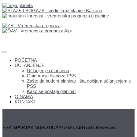
POČETNA
UČLANJENJE
Učlanjenje i članarina
Osiguranja članova PSS
Zašto da budem planinar i šta dobijam učlanjenjem u
PSS
Kako se postaje planinar
O NAMA
KONTAKT
PSK SPARTAK SUBOTICA © 2026. All Rights Reserved.