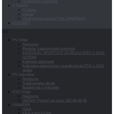
Učlanjenje i članarina
O NAMA
O nama
Istorija
Visokogorski usponi PSK SPARTAKA
KONTAKT
PS Srbije
Naslovna
Registar kategorisanih sportista
KATEGOR. SPORTISTI ZA REZULTATE U 2018.
GODINI
Kalendar aktivnosti
Kalendara takmičenja i manifestacija PSS u 2020
godini
PS Vojvodine
Naslovna
Tradicionalne akcije
Najaktivniji u Vojvodini
GSS Srbije
Naslovna
VAŽNO: Pomoć na stazi: 062 46 46 46
UIAA/ERA
UIAA
ERA-EWV-FERP