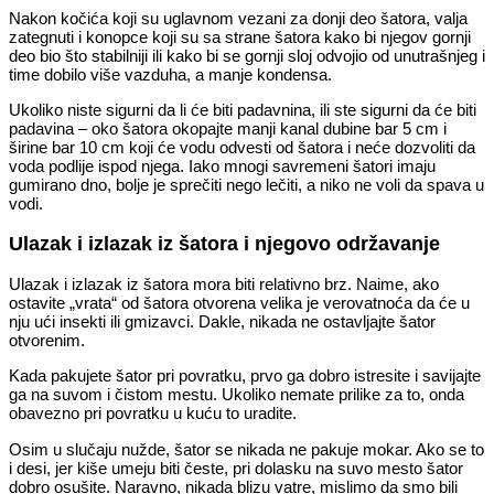
Nakon kočića koji su uglavnom vezani za donji deo šatora, valja
zategnuti i konopce koji su sa strane šatora kako bi njegov gornji
deo bio što stabilniji ili kako bi se gornji sloj odvojio od unutrašnjeg i
time dobilo više vazduha, a manje kondensa.
Ukoliko niste sigurni da li će biti padavnina, ili ste sigurni da će biti
padavina – oko šatora okopajte manji kanal dubine bar 5 cm i
širine bar 10 cm koji će vodu odvesti od šatora i neće dozvoliti da
voda podlije ispod njega. Iako mnogi savremeni šatori imaju
gumirano dno, bolje je sprečiti nego lečiti, a niko ne voli da spava u
vodi.
Ulazak i izlazak iz šatora i njegovo održavanje
Ulazak i izlazak iz šatora mora biti relativno brz. Naime, ako
ostavite „vrata“ od šatora otvorena velika je verovatnoća da će u
nju ući insekti ili gmizavci. Dakle, nikada ne ostavljajte šator
otvorenim.
Kada pakujete šator pri povratku, prvo ga dobro istresite i savijajte
ga na suvom i čistom mestu. Ukoliko nemate prilike za to, onda
obavezno pri povratku u kuću to uradite.
Osim u slučaju nužde, šator se nikada ne pakuje mokar. Ako se to
i desi, jer kiše umeju biti česte, pri dolasku na suvo mesto šator
dobro osušite. Naravno, nikada blizu vatre, mislimo da smo bili