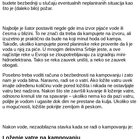
budete bezbedniji u slučaju eventualnih neplaniranih situacija kao
što je (daleko bilo) požar.
Najbolje je šator postaviti negde gde ima izvor pijaće vode ili
česma u blizini. To ne znači da treba da kampujete na izvoru, ali
izuzetno je praktično da bude na koji minut hoda od kampa.
Takođe, ukoliko kampujete pored planinske reke proverite da li je
voda u njoj za piće. U mnogim delovima Srbije jeste, a ove
najčistije reke u Evropi se zloupotrebljavaju za izgradnju mini-
hidroelektrana. Tako se reka zauvek uništi, a neko se zauvek
obogati.
Posebno treba voditi računa o bezbednosti na kampovanju i zato
nam je voda bitna. Naravno, radi se o vatri. Ako ložite vatru uvek
imajte određenu količinu vode pored ložišta i nikada ne ostavljajte
vatru bez nadzora. Nakon što ste završili kuvanje ili loženje vatre,
odnosno krenuli ste na spavanje – ukoliko nema ko da pazi vatru,
polijte je vodom i ugasite dok dim ne prestane da kulja. Ukoliko ste
u mogućnosti, ložište pokrijte zemljom ili peskom.
Nakon vode, nezaobilazna stavka kada se radi o kampovanju je:
Loženje vatre na kampovanju