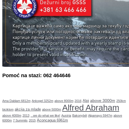
Pomoć na stazi: 062 464646
above 3000m
Alpi
Ama Dablam 6812m
Ankogel 3252m
above 8000m
2016
250km
Alfred Abraham
akcija za mlade
biciklom
above 5000m
above 4000m
2013
...we do what we like!
Austria
Bakonybél
Alpamayo 5947m
above
Aconcagua 6961m
6000m
7 Summits
2015