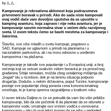
by
A. A.
·
Kampovanje je rekreativna aktivnost koja podrazumeva
privremeni boravak u prirodi. Ako do sada niste kampovali
ovaj vodič daće vam dovoljno uputstva da se upustite u
kamping avanturu, koja zapravo i nije neka avantura, jer je
kampovanje sasvim normalna stvar u većem delu razvijenog
sveta. U ovom tekstu ćemo se baviti mestima za kampovanje i
šatorima.
Štaviše, sve više mladih u svetu kampuje, pogotovo u
SAD
.
Kampuje se uglavnom u prirodi na planinama i u
nacionalnim parkovima, ali i na moru odnosno u uređenim
kampovima i na plažama.
Kampovanje je takođe sve popularnije i u Evropskoj uniji, a broj
noćenja koji se ostvari ovakvim vidom boravka je za prosečnog
građanina Srbije nerealan, možda zbog ustaljenog mišljenja da
„bogati“ idu u rizortove, dok je na terenu situacija potpuno
drugačija. Doduše, u nekim državama, poput Turske, kampovanje
postaje sve popularnije zbog porasta cena konvencionalnog
smeštaja, te je kamp oprema razgrabljena u kratkom roku.
U ovom tekstu Daljine.rs će se potruditi da vam što više približe
kampovanje, bilo da ste početnik ili da planirate da se otisnete u
kamperske vode, smatrajte ovo vrstom vodiča o osnovama
kampovanja – iako bi ovaj tekst mogao da se piše u nedogled.