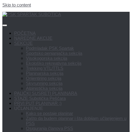
Skip to content
POČETNA
NAREDNE AKCIJE
SEKCIJE
Podmladak PSK Spartak
Sportsko penjanjačka sekcija
Visokogorska sekcija
Ekološko rekreativna sekcija
Trekking VTL/TTLS
Planinarska sekcija
Orijentiring sekcija
Skyrunning sekcija
Alpinistička sekcija
PALIČKI SUSRETI PLANINARA
STAZE Subotička Peščara
PRVI PUT PLANINAR ;)
UČLANJENJE
Kako se postaje planinar
Zašto da budem planinar i šta dobijam učlanjenjem u
PSS
Osiguranja članova PSS