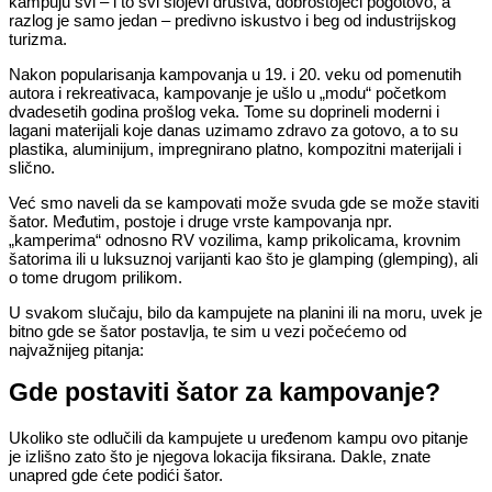
kampuju svi – i to svi slojevi društva, dobrostojeći pogotovo, a
razlog je samo jedan – predivno iskustvo i beg od industrijskog
turizma.
Nakon popularisanja kampovanja u 19. i 20. veku od pomenutih
autora i rekreativaca, kampovanje je ušlo u „modu“ početkom
dvadesetih godina prošlog veka. Tome su doprineli moderni i
lagani materijali koje danas uzimamo zdravo za gotovo, a to su
plastika, aluminijum, impregnirano platno, kompozitni materijali i
slično.
Već smo naveli da se kampovati može svuda gde se može staviti
šator. Međutim, postoje i druge vrste kampovanja npr.
„kamperima“ odnosno RV vozilima, kamp prikolicama, krovnim
šatorima ili u luksuznoj varijanti kao što je glamping (glemping), ali
o tome drugom prilikom.
U svakom slučaju, bilo da kampujete na planini ili na moru, uvek je
bitno gde se šator postavlja, te sim u vezi počećemo od
najvažnijeg pitanja:
Gde postaviti šator za kampovanje?
Ukoliko ste odlučili da kampujete u uređenom kampu ovo pitanje
je izlišno zato što je njegova lokacija fiksirana. Dakle, znate
unapred gde ćete podići šator.