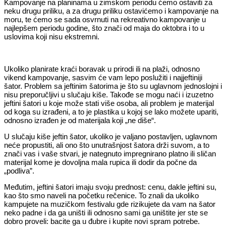
Kampovanje na planinama u zimskom periodu ćemo ostaviti za
neku drugu priliku, a za drugu priliku ostavićemo i kampovanje na
moru, te ćemo se sada osvrnuti na rekreativno kampovanje u
najlepšem periodu godine, što znači od maja do oktobra i to u
uslovima koji nisu ekstremni.
Ukoliko planirate kraći boravak u prirodi ili na plaži, odnosno
vikend kampovanje, sasvim će vam lepo poslužiti i najjeftiniji
šator. Problem sa jeftinim šatorima je što su uglavnom jednoslojni i
nisu preporučljivi u slučaju kiše. Takođe se mogu naći i izuzetno
jeftini šatori u koje može stati više osoba, ali problem je materijal
od koga su izrađeni, a to je plastika u kojoj se lako možete upariti,
odnosno izrađen je od materijala koji „ne diše“.
U slučaju kiše jeftin šator, ukoliko je valjano postavljen, uglavnom
neće propustiti, ali ono što unutrašnjost šatora drži suvom, a to
znači vas i vaše stvari, je nategnuto impregnirano platno ili sličan
materijal kome je dovoljna mala rupica ili dodir da počne da
„podliva”.
Međutim, jeftini šatori imaju svoju prednost: cenu, dakle jeftini su,
kao što smo naveli na početku rečenice. To znali da ukoliko
kampujete na muzičkom festivalu gde rizikujete da vam na šator
neko padne i da ga uništi ili odnosno sami ga uništite jer ste se
dobro proveli: bacite ga u đubre i kupite novi spram potrebe.