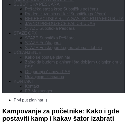
SUBOTIČKA PEŠČARA
Pešačka staza kroz Subotičku peščaru
Predeo izuzetnih odlike “Subotička peščara”
REKREACIJSKA RUTA GASTRO RUTA EKO RUTA
JAVNO PREDUZEĆE PALIĆ-LUDAŠ
STAZE Subotička Peščara
STAZE GPX
STAZE Subotička Peščara
STAZE Fruškagora
STAZE Fruskogorskog maratona – tabela
UČLANJENJE
Kako se postaje planinar
Zašto da budem planinar i šta dobijam učlanjenjem u
PSS
Osiguranja članova PSS
Učlanjenje i članarina
KONTAKT
Kontakt
FB Messenger
Prvi put planinar ;)
Kampovanje za početnike: Kako i gde
postaviti kamp i kakav šator izabrati