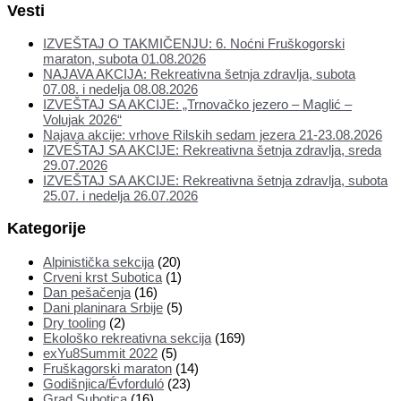
Vesti
IZVEŠTAJ O TAKMIČENJU: 6. Noćni Fruškogorski
maraton, subota 01.08.2026
NAJAVA AKCIJA: Rekreativna šetnja zdravlja, subota
07.08. i nedelja 08.08.2026
IZVEŠTAJ SA AKCIJE: „Trnovačko jezero – Maglić –
Volujak 2026“
Najava akcije: vrhove Rilskih sedam jezera 21-23.08.2026
IZVEŠTAJ SA AKCIJE: Rekreativna šetnja zdravlja, sreda
29.07.2026
IZVEŠTAJ SA AKCIJE: Rekreativna šetnja zdravlja, subota
25.07. i nedelja 26.07.2026
Kategorije
Alpinistička sekcija
(20)
Crveni krst Subotica
(1)
Dan pešačenja
(16)
Dani planinara Srbije
(5)
Dry tooling
(2)
Ekološko rekreativna sekcija
(169)
exYu8Summit 2022
(5)
Fruškagorski maraton
(14)
Godišnjica/Évforduló
(23)
Grad Subotica
(16)