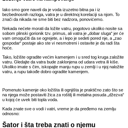
Iako smo gore naveli da je voda izuzetno bitna pa i iz
bezbednosnih razloga, vatra je u direktnoj korelaciji sa njom. To
znači da nikada ne sme biti bez nadzora, ponovićemo.
Nekada nećete morati da ložite vatru, pogotovo ukoliko nosite sa
sobom plinski gorionik tzv. primus, ali vatra je „dobar sluga“ jer će
vam omogučiti da se ogrejete, a i lepo je sedeti pored nje, a „zao
gospodar“ postaje ako ste vi nesmotreni i ostavite je da radi šta
hoće.
Tako, ložište ogradite većim kamenjem i u sred tog kruga založite
vatru. Gledajte da vatra bude zaklonjena od udara vetra ili kiše.
Ukoliko imate s čim, iskopajte manju rupu u zemlji i u njoj naložite
vatru, a rupu takođe dobro ogradite kamenjem.
Pomenuto kamenje oko ložišta ili ognjišta je praktično zato što se
na njega može postaviti žica za roštilj ili metalna posuda „džezva“
u kojoj će uvek biti topla voda.
Kada znate sve o vodi i vatri, vreme je da pređemo na zemlju
odnosno:
Šator i šta treba znati o njemu