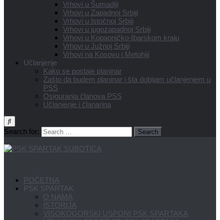
Vrhovi u Šumadiji
Vrhovi u Zapadnoj Srbiji
Vrhovi u Istočnoj Srbiji
Vrhovi u jugozapadnoj Srbiji
Vrhovi u Kopaoničko-Ibarskom kraju
Vrhovi u Južnoj Srbiji
Vrhovi na Kosovu i Metohiji
Učlanjenje
Kako se postaje planinar
Zašto da budem planinar i šta dobijam učlanjenjem u
PSS
Osiguranja članova PSS
Učlanjenje i članarina
Search for:
POČETNA
PSK SPARTAK
O NAMA
ISTORIJA
VISOKOGORSKI USPONI PSK SPARTAKA