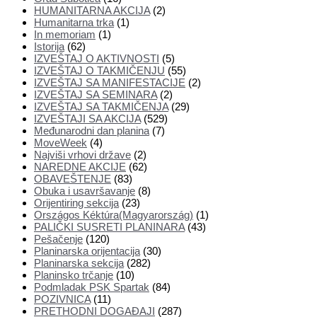
HUMANITARNA AKCIJA
(2)
Humanitarna trka
(1)
In memoriam
(1)
Istorija
(62)
IZVEŠTAJ O AKTIVNOSTI
(5)
IZVEŠTAJ O TAKMIČENJU
(55)
IZVEŠTAJ SA MANIFESTACIJE
(2)
IZVEŠTAJ SA SEMINARA
(2)
IZVEŠTAJ SA TAKMIČENJA
(29)
IZVEŠTAJI SA AKCIJA
(529)
Međunarodni dan planina
(7)
MoveWeek
(4)
Najviši vrhovi države
(2)
NAREDNE AKCIJE
(62)
OBAVEŠTENJE
(83)
Obuka i usavršavanje
(8)
Orijentiring sekcija
(23)
Országos Kéktúra(Magyarország)
(1)
PALIČKI SUSRETI PLANINARA
(43)
Pešačenje
(120)
Planinarska orijentacija
(30)
Planinarska sekcija
(282)
Planinsko trčanje
(10)
Podmladak PSK Spartak
(84)
POZIVNICA
(11)
PRETHODNI DOGAĐAJI
(287)