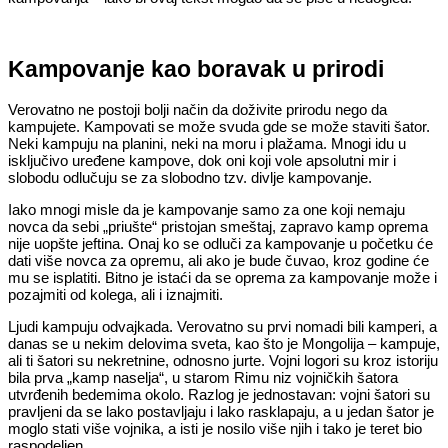
Kampovanje kao boravak u prirodi
Verovatno ne postoji bolji način da doživite prirodu nego da
kampujete. Kampovati se može svuda gde se može staviti šator.
Neki kampuju na planini, neki na moru i plažama. Mnogi idu u
isključivo uređene kampove, dok oni koji vole apsolutni mir i
slobodu odlučuju se za slobodno tzv. divlje kampovanje.
Iako mnogi misle da je kampovanje samo za one koji nemaju
novca da sebi „priušte“ pristojan smeštaj, zapravo kamp oprema
nije uopšte jeftina. Onaj ko se odluči za kampovanje u početku će
dati više novca za opremu, ali ako je bude čuvao, kroz godine će
mu se isplatiti. Bitno je istaći da se oprema za kampovanje može i
pozajmiti od kolega, ali i iznajmiti.
Ljudi kampuju odvajkada. Verovatno su prvi nomadi bili kamperi, a
danas se u nekim delovima sveta, kao što je Mongolija – kampuje,
ali ti šatori su nekretnine, odnosno jurte. Vojni logori su kroz istoriju
bila prva „kamp naselja“, u starom Rimu niz vojničkih šatora
utvrđenih bedemima okolo. Razlog je jednostavan: vojni šatori su
pravljeni da se lako postavljaju i lako rasklapaju, a u jedan šator je
moglo stati više vojnika, a isti je nosilo više njih i tako je teret bio
raspodeljen.