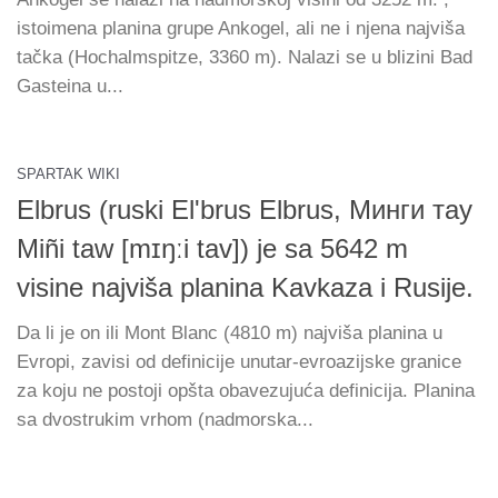
istoimena planina grupe Ankogel, ali ne i njena najviša
tačka (Hochalmspitze, 3360 m). Nalazi se u blizini Bad
Gasteina u...
SPARTAK WIKI
Elbrus (ruski Elʹbrus Elbrus, Минги тау
Miñi taw [mɪŋːi tav]) je sa 5642 m
visine najviša planina Kavkaza i Rusije.
Da li je on ili Mont Blanc (4810 m) najviša planina u
Evropi, zavisi od definicije unutar-evroazijske granice
za koju ne postoji opšta obavezujuća definicija. Planina
sa dvostrukim vrhom (nadmorska...