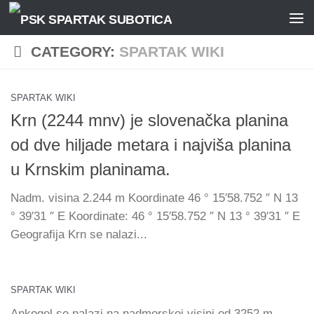
Skip to content
CATEGORY:
SPARTAK WIKI
SPARTAK WIKI
Krn (2244 mnv) je slovenačka planina
od dve hiljade metara i najviša planina
u Krnskim planinama.
Nadm. visina 2.244 m Koordinate 46 ° 15′58.752 ″ N 13
° 39′31 ″ E Koordinate: 46 ° 15′58.752 ″ N 13 ° 39′31 ″ E
Geografija Krn se nalazi...
SPARTAK WIKI
Ankogel se nalazi na nadmorskoj visini od 3252 m. ,