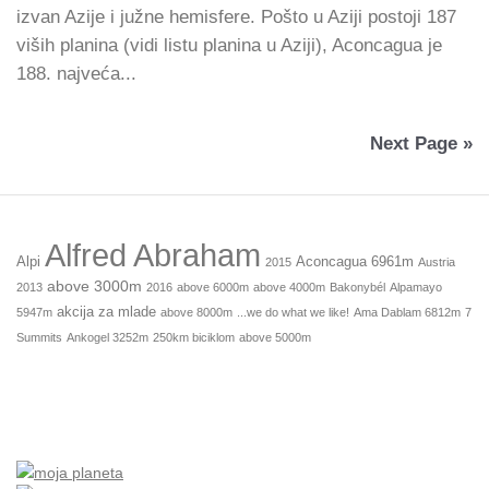
izvan Azije i južne hemisfere. Pošto u Aziji postoji 187
viših planina (vidi listu planina u Aziji), Aconcagua je
188. najveća...
Next Page »
Alfred Abraham
Alpi
Aconcagua 6961m
2015
Austria
above 3000m
2013
2016
above 6000m
above 4000m
Bakonybél
Alpamayo
akcija za mlade
5947m
above 8000m
...we do what we like!
Ama Dablam 6812m
7
Summits
Ankogel 3252m
250km biciklom
above 5000m