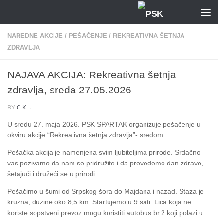
Skip to content
NAREDNE AKCIJE
/
PEŠAČENJE
/
REKREATIVNA ŠETNJA
ZDRAVLJA
NAJAVA AKCIJA: Rekreativna šetnja
zdravlja, sreda 27.05.2026
BY
C.K.
·
U sredu 27. maja 2026. PSK SPARTAK organizuje pešačenje u
okviru akcije “Rekreativna šetnja zdravlja”- sredom.
Pešačka akcija je namenjena svim ljubiteljima prirode. Srdačno
vas pozivamo da nam se pridružite i da provedemo dan zdravo,
šetajući i družeći se u prirodi.
Pešačimo u šumi od Srpskog šora do Majdana i nazad. Staza je
kružna, dužine oko 8,5 km. Startujemo u 9 sati. Lica koja ne
koriste sopstveni prevoz mogu koristiti autobus br.2 koji polazi u