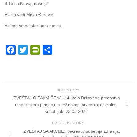
8:15 sa Novog naselja.
Akciju vodi Mirko Đerović.
Vidimo se na startnom mestu.
Facebook
Twitter
PrintFriendly
Share
NEXT STORY
IZVEŠTAJ O TAKMIČENJU: 4. kolo Državnog prvenstva
u sportskom penjanju u težinskoj i brzinskoj disciplini,
Košutnjak, 23.05.2026
PREVIOUS STORY
IZVEŠTAJ SA AKCIJE: Rekreativna šetnja zdravlja,