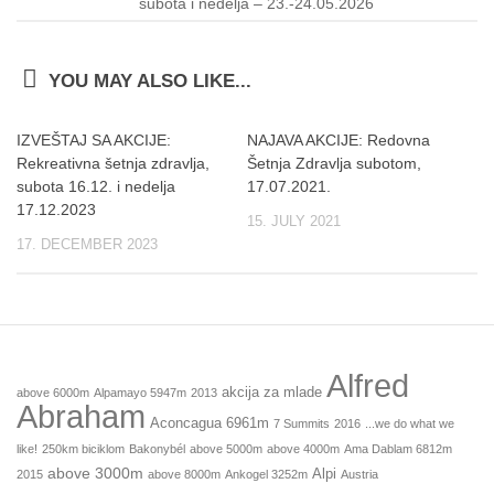
subota i nedelja – 23.-24.05.2026
YOU MAY ALSO LIKE...
IZVEŠTAJ SA AKCIJE:
NAJAVA AKCIJE: Redovna
Rekreativna šetnja zdravlja,
Šetnja Zdravlja subotom,
subota 16.12. i nedelja
17.07.2021.
17.12.2023
15. JULY 2021
17. DECEMBER 2023
Alfred
akcija za mlade
above 6000m
Alpamayo 5947m
2013
Abraham
Aconcagua 6961m
7 Summits
2016
...we do what we
like!
250km biciklom
Bakonybél
above 5000m
above 4000m
Ama Dablam 6812m
above 3000m
Alpi
2015
above 8000m
Ankogel 3252m
Austria