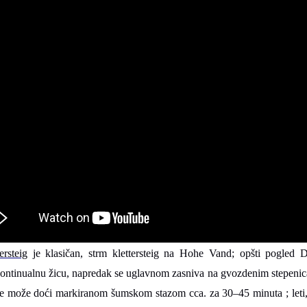
ersteig
je klasičan, strm klettersteig na Hohe Vand; opšti pogled 
ontinualnu žicu, napredak se uglavnom zasniva na gvozdenim stepenic
se može doći markiranom šumskom stazom cca. za 30–45 minuta ; leti,