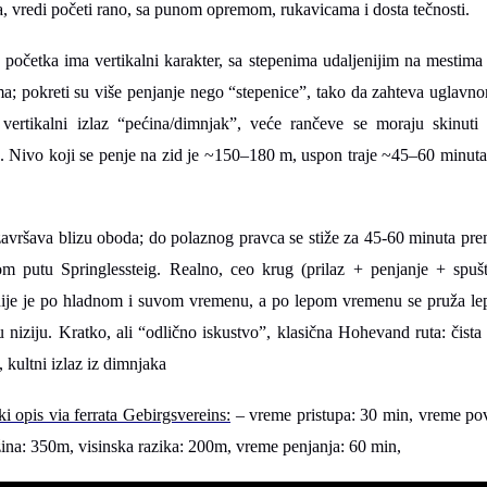
a, vredi početi rano, sa punom opremom, rukavicama i dosta tečnosti.
 početka ima vertikalni karakter, sa stepenima udaljenijim na mestima
ma; pokreti su više penjanje nego “stepenice”, tako da zahteva uglavn
 vertikalni izlaz “pećina/dimnjak”, veće rančeve se moraju skinuti 
. Nivo koji se penje na zid je ~150–180 m, uspon traje ~45–60 minuta
 završava blizu oboda; do polaznog pravca se stiže za 45-60 minuta pr
m putu Springlessteig. Realno, ceo krug (prilaz + penjanje + spušt
tnije je po hladnom i suvom vremenu, a po lepom vremenu se pruža le
niziju. Kratko, ali “odlično iskustvo”, klasična Hohevand ruta: čista
d, kultni izlaz iz dimnjaka
i opis via ferrata Gebirgsvereins:
– vreme pristupa: 30 min, vreme pov
ina: 350m, visinska razika: 200m, vreme penjanja: 60 min,