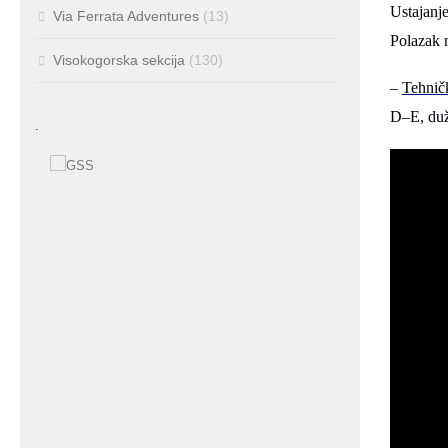
Ustajan
Via Ferrata Adventures
(13)
Polazak n
Visokogorska sekcija
(130)
–
Tehničk
D
–
E
, du
.