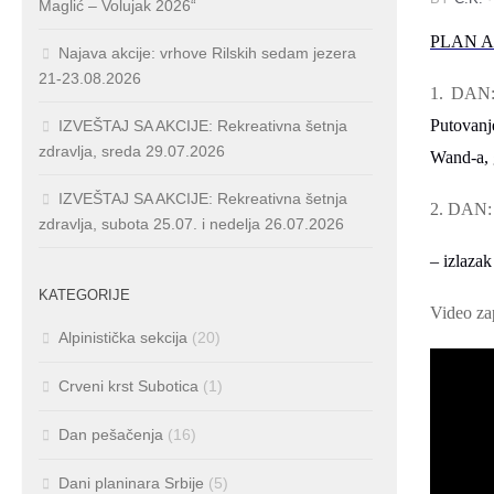
Maglić – Volujak 2026“
PLAN A
Najava akcije: vrhove Rilskih sedam jezera
21-23.08.2026
1. DAN:
Putovanj
IZVEŠTAJ SA AKCIJE: Rekreativna šetnja
zdravlja, sreda 29.07.2026
Wand-a, 
IZVEŠTAJ SA AKCIJE: Rekreativna šetnja
2. DAN
zdravlja, subota 25.07. i nedelja 26.07.2026
–
izlazak
KATEGORIJE
Video
za
Alpinistička sekcija
(20)
Crveni krst Subotica
(1)
Dan pešačenja
(16)
Dani planinara Srbije
(5)