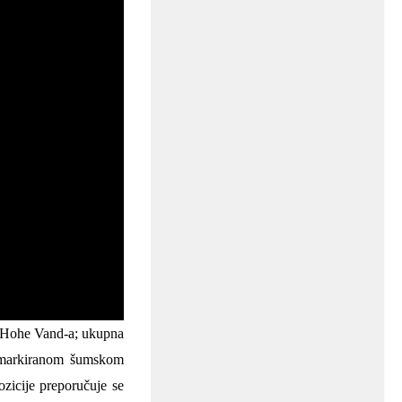
da Hohe Vand-a; ukupna
je markiranom šumskom
icije preporučuje se