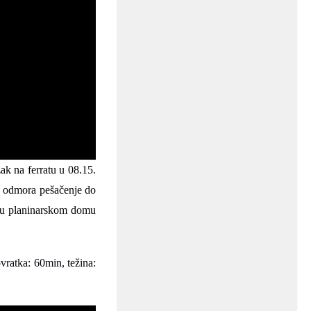
ak na ferratu u 08.
15
.
 odmora pešačenje do
r u planinarskom domu
ratka: 60min, težina: