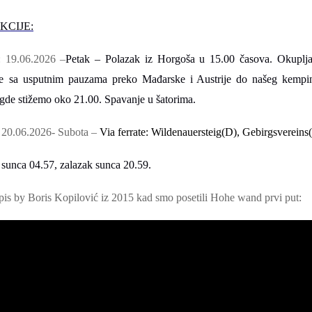
KCIJE:
 19
.06.2026 –
Petak
–
Polazak iz
Horgo
ša
u
15.00
časova. Okuplja
e
sa usputnim pauzama
preko Mađarske i Austrije do našeg kemp
gde stižemo oko 21.00. Spavanje u šatorima.
:
20.06.2026- Subota –
Via ferrate: Wildenauersteig(D), Gebirgsverein
 sunca 04.57, zalazak sunca 20.59.
pis by Boris Kopilović iz 2015 kad smo posetili Hohe wand prvi put
: