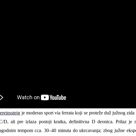
ereinssteig
j
e moderan sport via ferrata koji se proteže duž južnog zi
 C/D, ali pre izlaza postoji kratka, definitivna D deonica. Prilaz 
ugodnim tempom cca. 30–40 minuta do ukrcavanja; zbog južne ekspoz