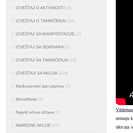
IZVEŠTAJ O AKTIVNOSTI
(5)
IZVEŠTAJ O TAKMIČENJU
(55)
IZVEŠTAJ SA MANIFESTACIJE
(2)
IZVEŠTAJ SA SEMINARA
(2)
IZVEŠTAJ SA TAKMIČENJA
(29)
IZVEŠTAJI SA AKCIJA
(529)
Međunarodni dan planina
(7)
MoveWeek
(4)
Vildenau
Najviši vrhovi države
(2)
nemaju k
NAREDNE AKCIJE
(62)
ukrcaja 