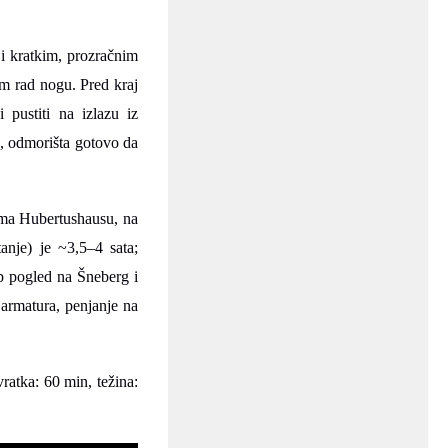
 i kratkim, prozračnim
om rad nogu. Pred kraj
i pustiti na izlazu iz
, odmorišta gotovo da
ema Hubertushausu, na
anje) je ~3,5–4 sata;
p pogled na Šneberg i
 armatura, penjanje na
ratka: 60 min, težina: