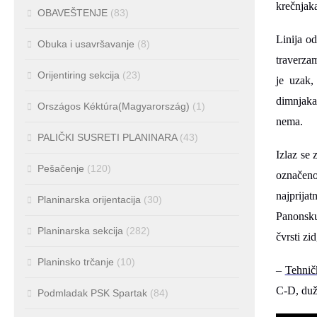
krečnjak
OBAVEŠTENJE
(83)
Linija od
Obuka i usavršavanje
(8)
traverza
Orijentiring sekcija
(23)
je uzak,
dimnjaka
Országos Kéktúra(Magyarország)
(1)
nema.
PALIČKI SUSRETI PLANINARA
(43)
Izlaz se
Pešačenje
(120)
označeno
najprija
Planinarska orijentacija
(30)
Panonsku 
Planinarska sekcija
(282)
čvrsti zi
Planinsko trčanje
(10)
–
Tehničk
C-D, duž
Podmladak PSK Spartak
(84)