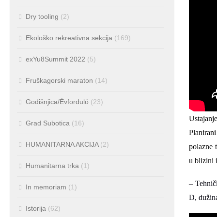
Dry tooling
(2)
Ekološko rekreativna sekcija
(169)
exYu8Summit 2022
(5)
Fruškagorski maraton
(14)
Godišnjica/Évforduló
(23)
Ustajanj
Grad Subotica
(16)
Planirani
HUMANITARNA AKCIJA
(2)
polazne 
u blizini
Humanitarna trka
(1)
– Tehničk
In memoriam
(1)
D, dužin
Istorija
(62)