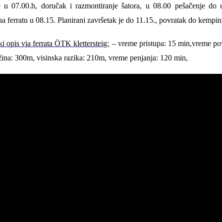
je u
0
7
.
0
0
.h, doručak
i razmontiranje šatora
, u
0
8
.
0
0
pešačenje do u
a ferratu u 08.
15
. Planirani završetak je do 11.
15
., povratak do
kemp
in
i opis via ferrata ÖTK klettersteig:
– vreme pristupa:
15
min,vreme po
žina: 3
0
0m, visinska razika: 2
1
0m, vreme penjanja:
12
0 min,