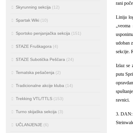
rani poče
Skyrunning sekcija
(12)
Linija l
Spartak Wiki
(10)
„veoma s
Sportsko penjanjačka sekcija
(151)
usponima
udoban za
STAZE Fruškagora
(4)
sekcije. 
STAZE Subotička Peščara
(24)
Izlaz se
Tematska pešačenja
(2)
putu Spri
opravdan
Tradicionalne akcije kluba
(14)
spuštanj
Trekking VTL/TTLS
(153)
ravnici.
Turno skijaška sekcija
(3)
3. DAN: 
Steinwa
UČLANJENJE
(6)