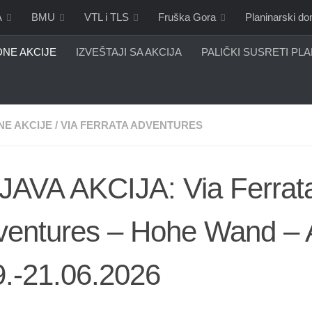
A
BMU
VTL i TLS
Fruška Gora
Planinarski d
NE AKCIJE
IZVEŠTAJI SA AKCIJA
PALIČKI SUSRETI PL
E AKCIJE
/
VIA FERRATA ADVENTURES
JAVA AKCIJA: Via Ferrat
entures – Hohe Wand – A
9.-21.06.2026