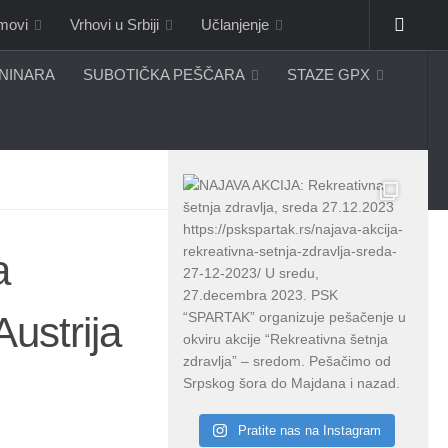
omovi
Vrhovi u Srbiji
Učlanjenje
ANINARA
SUBOTIČKA PEŠČARA
STAZE GPX
a
ustrija
Pratite nas na Instagram