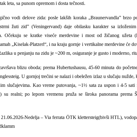
tak leta, sa punom opremom i dosta tečnosti.
ogično vodi delove zida: posle lakših koraka „Braunervandla” brzo pos
trmi žuti zid” (Veningervand) daje obilasku karakter sa izloženim
. Očekuju se kratke viseće merdevine i most od žičanog užeta (
mah „Kiselak-Platzerl“, i na kraju gornje i vertikalne merdevine će do
Razlika u penjanju na zidu je ~200 m, osiguranje je gusto i moderno, ri
 završava blizu oboda; prema Hubertushausu, 45-60 minuta do počet
nglessteig. U gornjoj trećini se nalazi i obeležen izlaz u slučaju nužde, 
im slučajevima. Kao vreme putovanja, ~1½ sata za uspon i 4-5 sati 
e) su realni; po lepom vremenu pruža se široka panorama prema 
21.06.2026-Nedelja
– Via ferrata
ÖTK
klettersteig
(
bivši
HTL),
vodop
ldklamm