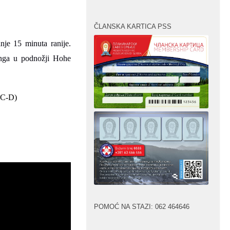
ČLANSKA KARTICA PSS
nje
15 minuta
ranije.
inga u podnožji Hohe
s(C-D)
POMOĆ NA STAZI: 062 464646