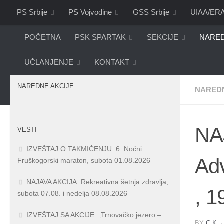
PS Srbije
PS Vojvodine
GSS Srbije
UIAA/ER
Skip to content
POČETNA
PSK SPARTAK
SEKCIJE
NARED
UČLANJENJE
KONTAKT
NAREDNE AKCIJE:
NAREDN
NA
VESTI
IZVEŠTAJ O TAKMIČENJU: 6. Noćni
Adv
Fruškogorski maraton, subota 01.08.2026
NAJAVA AKCIJA: Rekreativna šetnja zdravlja,
, 1
subota 07.08. i nedelja 08.08.2026
IZVEŠTAJ SA AKCIJE: „Trnovačko jezero –
BY
C.K.
·