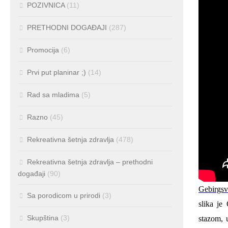
POZIVNICA
(11)
PRETHODNI DOGAĐAJI
(287)
Promocija
(6)
Prvi put planinar ;)
(14)
Rad sa mladima
(5)
Razno
(45)
Rekreativna šetnja zdravlja
(478)
Rekreativna šetnja zdravlja – prethodni
događaji
(90)
Gebirgsv
Sa porodicom u prirodi
(3)
slika je
Skupština
(3)
stazom, 