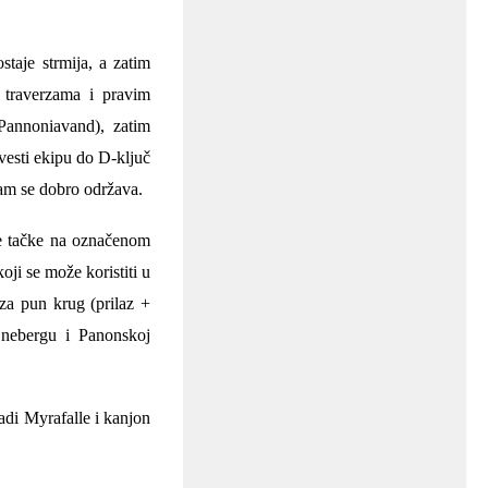
taje strmija, a zatim
 traverzama i pravim
Pannoniavand), zatim
vesti ekipu do D-ključ
tam se dobro održava.
ne tačke na označenom
koji se može koristiti u
za pun krug (prilaz +
Šnebergu i Panonskoj
adi
Myrafalle i
kanjon