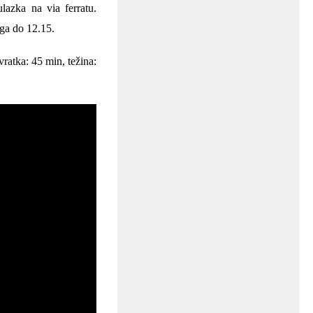
lazka na via ferratu.
ga do 12.
15
.
vratka:
45
min, težina: