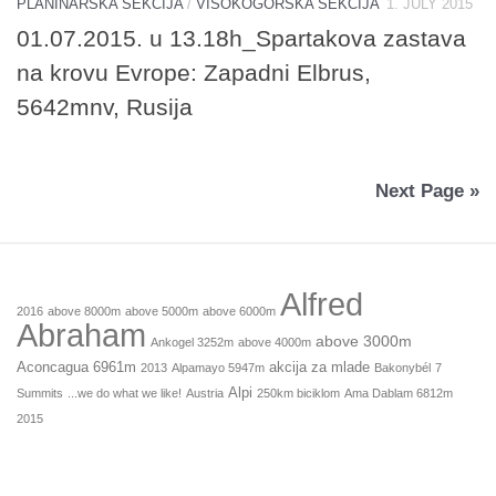
PLANINARSKA SEKCIJA
/
VISOKOGORSKA SEKCIJA
1. JULY 2015
01.07.2015. u 13.18h_Spartakova zastava
na krovu Evrope: Zapadni Elbrus,
5642mnv, Rusija
Next Page »
Alfred
2016
above 8000m
above 5000m
above 6000m
Abraham
above 3000m
Ankogel 3252m
above 4000m
Aconcagua 6961m
akcija za mlade
2013
Alpamayo 5947m
Bakonybél
7
Alpi
Summits
...we do what we like!
Austria
250km biciklom
Ama Dablam 6812m
2015