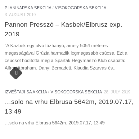
PLANINARSKA SEKCIJA
/
VISOKOGORSKA SEKCIJA
3. AUGUST 2019
Pannon Presszó – Kasbek/Elbrusz exp.
2019
“A Kazbek egy alvó tűzhányó, amely 5054 méteres
magasságával Grúzia harmadik legmagasabb csúcsa. Ezt a
csúcsot hódította meg a Spartak Hegymászó Klub csapata:
Alfred Abraham, Danyi Bernadett, Klaudia Szarvas és...
IZVEŠTAJI SA AKCIJA
/
VISOKOGORSKA SEKCIJA
28. JULY 2019
…solo na vrhu Elbrusa 5642m, 2019.07.17,
13:49
…solo na vrhu Elbrusa 5642m, 2019.07.17, 13:49