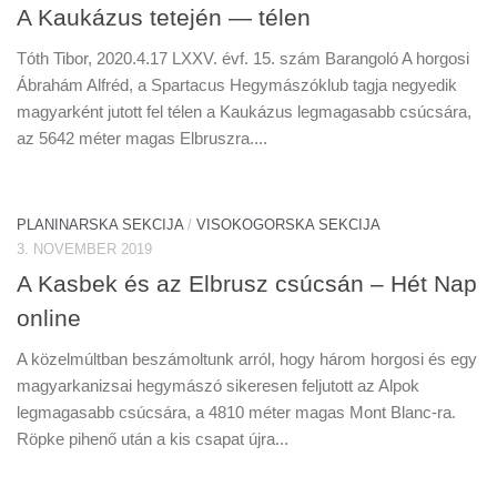
A Kaukázus tetején — télen
Tóth Tibor, 2020.4.17 LXXV. évf. 15. szám Barangoló A horgosi
Ábrahám Alfréd, a Spartacus Hegymászóklub tagja negyedik
magyarként jutott fel télen a Kaukázus legmagasabb csúcsára,
az 5642 méter magas Elbruszra....
PLANINARSKA SEKCIJA
/
VISOKOGORSKA SEKCIJA
3. NOVEMBER 2019
A Kasbek és az Elbrusz csúcsán – Hét Nap
online
A közelmúltban beszámoltunk arról, hogy három horgosi és egy
magyarkanizsai hegymászó sikeresen feljutott az Alpok
legmagasabb csúcsára, a 4810 méter magas Mont Blanc-ra.
Röpke pihenő után a kis csapat újra...