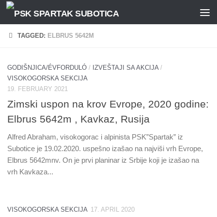
Skip to content
TAGGED:
ELBRUS 5642M
GODIŠNJICA/ÉVFORDULÓ
/
IZVEŠTAJI SA AKCIJA
/
VISOKOGORSKA SEKCIJA
19. FEBRUARY 2021
Zimski uspon na krov Evrope, 2020 godine:
Elbrus 5642m , Kavkaz, Rusija
Alfred Abraham, visokogorac i alpinista PSK”Spartak” iz
Subotice je 19.02.2020. uspešno izašao na najviši vrh Evrope,
Elbrus 5642mnv. On je prvi planinar iz Srbije koji je izašao na
vrh Kavkaza...
VISOKOGORSKA SEKCIJA
17. APRIL 2020