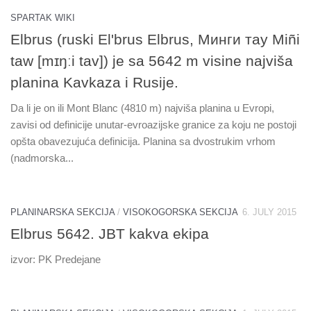
SPARTAK WIKI
Elbrus (ruski Elʹbrus Elbrus, Минги тау Miñi
taw [mɪŋːi tav]) je sa 5642 m visine najviša
planina Kavkaza i Rusije.
Da li je on ili Mont Blanc (4810 m) najviša planina u Evropi,
zavisi od definicije unutar-evroazijske granice za koju ne postoji
opšta obavezujuća definicija. Planina sa dvostrukim vrhom
(nadmorska...
PLANINARSKA SEKCIJA
/
VISOKOGORSKA SEKCIJA
6. JULY 2015
Elbrus 5642. JBT kakva ekipa
izvor: PK Predejane