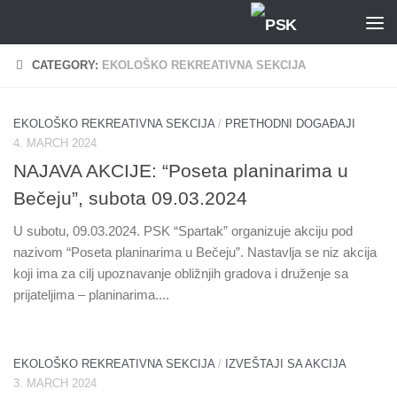
Skip to content
CATEGORY:
EKOLOŠKO REKREATIVNA SEKCIJA
EKOLOŠKO REKREATIVNA SEKCIJA
/
PRETHODNI DOGAĐAJI
4. MARCH 2024
NAJAVA AKCIJE: “Poseta planinarima u
Bečeju”, subota 09.03.2024
U subotu, 09.03.2024. PSK “Spartak” organizuje akciju pod
nazivom “Poseta planinarima u Bečeju”. Nastavlja se niz akcija
koji ima za cilj upoznavanje obližnjih gradova i druženje sa
prijateljima – planinarima....
EKOLOŠKO REKREATIVNA SEKCIJA
/
IZVEŠTAJI SA AKCIJA
3. MARCH 2024