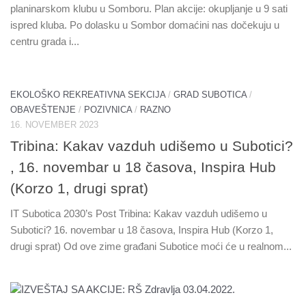
planinarskom klubu u Somboru. Plan akcije: okupljanje u 9 sati
ispred kluba. Po dolasku u Sombor domaćini nas dočekuju u
centru grada i...
EKOLOŠKO REKREATIVNA SEKCIJA
/
GRAD SUBOTICA
/
OBAVEŠTENJE
/
POZIVNICA
/
RAZNO
16. NOVEMBER 2023
Tribina: Kakav vazduh udišemo u Subotici?
, 16. novembar u 18 časova, Inspira Hub
(Korzo 1, drugi sprat)
IT Subotica 2030’s Post Tribina: Kakav vazduh udišemo u
Subotici? 16. novembar u 18 časova, Inspira Hub (Korzo 1,
drugi sprat) Od ove zime građani Subotice moći će u realnom...