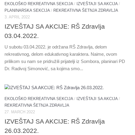
EKOLOŠKO REKREATIVNA SEKCIJA
/
IZVEŠTAJI SA AKCIJA
/
PLANINARSKA SEKCIJA
/
REKREATIVNA ŠETNJA ZDRAVLJA
3. APRIL 2022
IZVEŠTAJ SA AKCIJE: RŠ Zdravlja
03.04.2022.
U subotu 03.04.2022. je održana RŠ Zdravlja, delom
rekreativnog, delom edukativnog karaktera. Naime, ovom
prilikom su nam se pridružili prijatelji iz Sombora, planinari PD
Dr. Radivoj Simonović, sa kojima smo...
EKOLOŠKO REKREATIVNA SEKCIJA
/
IZVEŠTAJI SA AKCIJA
/
REKREATIVNA ŠETNJA ZDRAVLJA
27. MARCH 2022
IZVEŠTAJ SA AKCIJE: RŠ Zdravlja
26.03.2022.