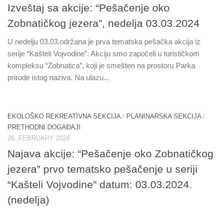
Izveštaj sa akcije: “Pešačenje oko
Zobnatičkog jezera”, nedelja 03.03.2024
U nedelju 03.03.održana je prva tematska pešačka akcija iz
serije “Kašteli Vojvodine”. Akciju smo započeli u turističkom
kompleksu “Zobnatica”, koji je smešten na prostoru Parka
prirode istog naziva. Na ulazu...
EKOLOŠKO REKREATIVNA SEKCIJA
/
PLANINARSKA SEKCIJA
/
PRETHODNI DOGAĐAJI
26. FEBRUARY 2024
Najava akcije: “Pešačenje oko Zobnatičkog
jezera” prvo tematsko pešačenje u seriji
“Kašteli Vojvodine” datum: 03.03.2024.
(nedelja)