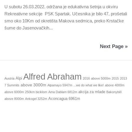
U subotu 26.03.2022. održana je edukativna šetnja u okviru
Rekreativne sekcije PSK Spartak. Učesnika je bilo 47, prošetali
smo oko 10Km od okretišta Makova sedmica, preko Krstačke
šume do Jasenovačkih...
Next Page »
Alfred Abraham
Alpi
Austria
2016
above 5000m
2015
2013
above 3000m
7 Summits
Alpamayo 5947m
...we do what we like!
above 4000m
akcija za mlade
above 6000m
250km biciklom
Ama Dablam 6812m
Bakonybél
Aconcagua 6961m
above 8000m
Ankogel 3252m