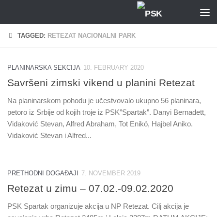
Skip to content
TAGGED:
RETEZAT NACIONALNI PARK
PLANINARSKA SEKCIJA
10. FEBRUARY 2020
Savršeni zimski vikend u planini Retezat
Na planinarskom pohodu je učestvovalo ukupno 56 planinara,
petoro iz Srbije od kojih troje iz PSK”Spartak”. Danyi Bernadett,
Vidaković Stevan, Alfred Abraham, Tot Enikö, Hajbel Aniko.
Vidaković Stevan i Alfred...
PRETHODNI DOGAĐAJI
7. NOVEMBER 2019
Retezat u zimu – 07.02.-09.02.2020
PSK Spartak organizuje akcija u NP Retezat. Cilj akcija je