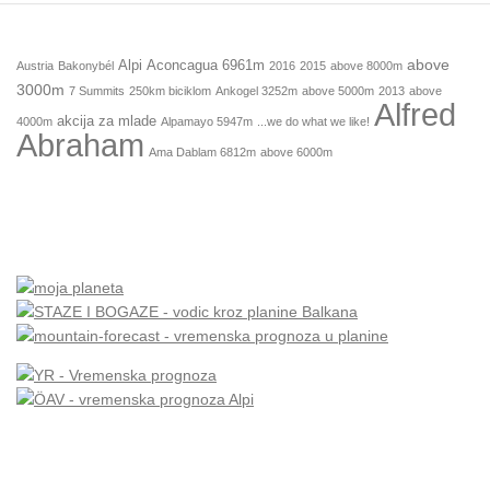
above
Alpi
Aconcagua 6961m
Austria
Bakonybél
2016
2015
above 8000m
3000m
7 Summits
250km biciklom
Ankogel 3252m
above 5000m
2013
above
Alfred
akcija za mlade
4000m
Alpamayo 5947m
...we do what we like!
Abraham
Ama Dablam 6812m
above 6000m