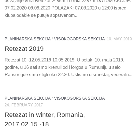
osvajanje vrha Retezat 2485m i Lolaia 2287m DATUM AKCIJE:
07.02.2020-09.09.2020 POLAZAK: 07.08.2020 u 12:00 ispred
kluba odakle se putuje sopstvenom...
PLANINARSKA SEKCIJA
/
VISOKOGORSKA SEKCIJA
10. MAY 2019
Retezat 2019
Retezat 10.-12.05.2019 10.05.2019: U petak, 10. maja 2019.
godine, u 16 sati smo krenuli od Horgos u Rumuniju u selo
Rausor gde smo stigli oko 22:30. Ušlismo u smeštaj, večerali i...
PLANINARSKA SEKCIJA
/
VISOKOGORSKA SEKCIJA
24. FEBRUARY 2017
Retezat in winter, Romania,
2017.02.15.-18.