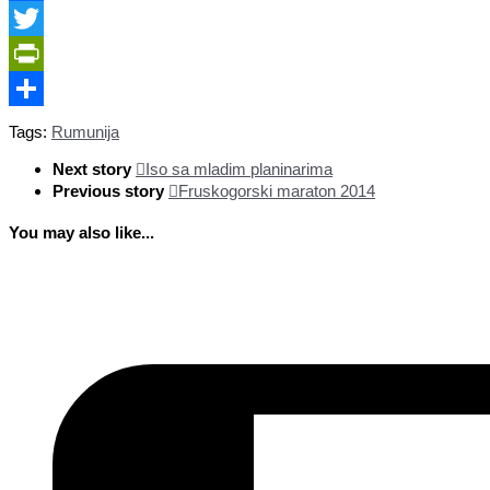
Facebook
Twitter
PrintFriendly
Share
Tags:
Rumunija
Next story
Iso sa mladim planinarima
Previous story
Fruskogorski maraton 2014
You may also like...