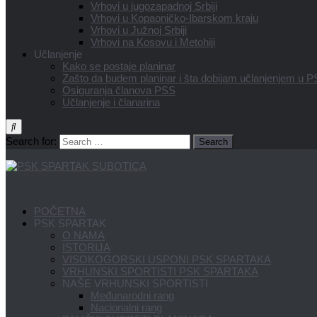
Vrhovi u jugozapadnoj Srbiji
Vrhovi u Kopaoničko-Ibarskom kraju
Vrhovi u Južnoj Srbiji
Vrhovi na Kosovu i Metohiji
Učlanjenje
Kako se postaje planinar
Zašto da budem planinar i šta dobijam učlanjenjem u 
Osiguranja članova PSS
Učlanjenje i članarina
Search for:
POČETNA
PSK SPARTAK
O NAMA
ISTORIJA
VISOKOGORSKI USPONI PSK SPARTAKA
VRHUNSKI SPORTISTI PSK SPARTAKA
NAŠE VRHUNSKI SPORTISTI
Međunarodni rang
Nacionalni rang