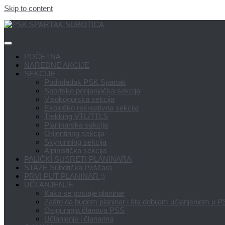
Skip to content
POČETNA
NAREDNE AKCIJE
SEKCIJE
Podmladak PSK Spartak
Sportsko penjanjačka sekcija
Visokogorska sekcija
Ekološko rekreativna sekcija
Trekking VTL/TTLS
Planinarska sekcija
Orijentiring sekcija
Skyrunning sekcija
Alpinistička sekcija
PALIČKI SUSRETI PLANINARA
STAZE Subotička Peščara
PRVI PUT PLANINAR ;)
UČLANJENJE
Kako se postaje planinar
Zašto da budem planinar i šta dobijam učlanjenjem u 
Osiguranja članova PSS
Učlanjenje i članarina