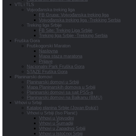
VTL i TLS
Vojvođanska treking liga
FB Grupa: Vojvođanska treking liga
Vojvođanska treking liga -Trekking Serbia
Treking liga Srbije
FB Site: Treking Liga Srbije
Treking liga Srbije -Trekking Serbia
Fruška Gora
Fruškogorski Maraton
Naslovna
Mapa staza maratona
Prijave
Nacionalni Park Fruška Gora
STAZE Fruška Gora
Planinarski domovi
Planinarski domovi u Srbiji
Mapa Planinarskih domova u Srbiji
Planinarski domovi sa sajt PSS-a
Planinarski domovi na Balkanu (BMU)
Vrhovi u Srbiji
Katalog planina Srbije (Jovan Đokić)
Vrhovi u Srbiji (Iso Planić)
Vrhovi u Vojvodini
Vrhovi u Šumadiji
Vrhovi u Zapadnoj Srbiji
Vrhovi u Istočnoj Srbiji