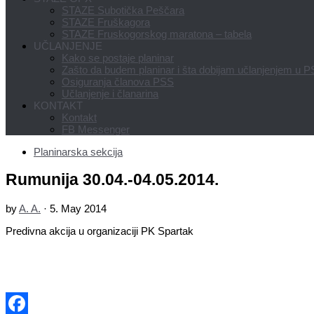
STAZE Subotička Peščara
STAZE Fruškagora
STAZE Fruskogorskog maratona – tabela
UČLANJENJE
Kako se postaje planinar
Zašto da budem planinar i šta dobijam učlanjenjem u 
Osiguranja članova PSS
Učlanjenje i članarina
KONTAKT
Kontakt
FB Messenger
Planinarska sekcija
Rumunija 30.04.-04.05.2014.
by
A. A.
·
5. May 2014
Predivna akcija u organizaciji PK Spartak