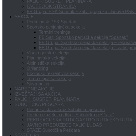
PALIČKI SUSRETI PLANINARA
FACEBOOK STRANICA
FB Grupa: PSK Spartak – zatv. grupa za članove PSK
SEKCIJE
Podmladak PSK Spartak
Sportsko penjanjačka sekcija
Termini treninga
FB Sajt: Sportsko penjačka sekcija “Spartak”
FB Grupa: Sportsko penjačka sekcija – rekreativci
FB Grupa: Sportsko penjačka sekcija – zatv. gru
Visokogorska sekcija
Planinarska sekcija
Alpinistička sekcija
Orijentiring
Ekološko rekreativna sekcija
Turno skijaška sekcija
Skyrunning
NAREDNE AKCIJE
IZVEŠTAJI SA AKCIJA
PALIČKI SUSRETI PLANINARA
SUBOTIČKA PEŠČARA
Pešačka staza kroz Subotičku peščaru
Predeo izuzetnih odlike “Subotička peščara”
REKREACIJSKA RUTA GASTRO RUTA EKO RUTA
JAVNO PREDUZEĆE PALIĆ-LUDAŠ
STAZE Subotička Peščara
STAZE GPX