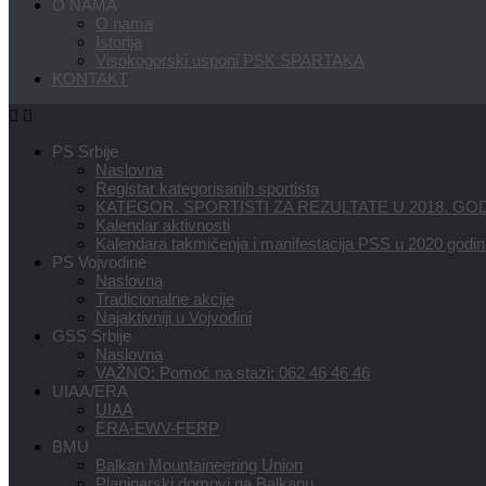
O NAMA
O nama
Istorija
Visokogorski usponi PSK SPARTAKA
KONTAKT
PS Srbije
Naslovna
Registar kategorisanih sportista
KATEGOR. SPORTISTI ZA REZULTATE U 2018. GOD
Kalendar aktivnosti
Kalendara takmičenja i manifestacija PSS u 2020 godin
PS Vojvodine
Naslovna
Tradicionalne akcije
Najaktivniji u Vojvodini
GSS Srbije
Naslovna
VAŽNO: Pomoć na stazi: 062 46 46 46
UIAA/ERA
UIAA
ERA-EWV-FERP
BMU
Balkan Mountaineering Union
Planinarski domovi na Balkanu