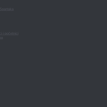
 Spartaka
 i početnici
pa