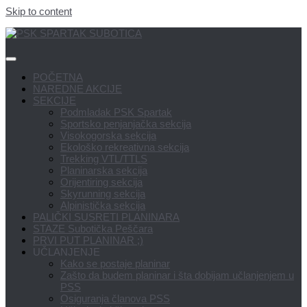
Skip to content
POČETNA
NAREDNE AKCIJE
SEKCIJE
Podmladak PSK Spartak
Sportsko penjanjačka sekcija
Visokogorska sekcija
Ekološko rekreativna sekcija
Trekking VTL/TTLS
Planinarska sekcija
Orijentiring sekcija
Skyrunning sekcija
Alpinistička sekcija
PALIČKI SUSRETI PLANINARA
STAZE Subotička Peščara
PRVI PUT PLANINAR ;)
UČLANJENJE
Kako se postaje planinar
Zašto da budem planinar i šta dobijam učlanjenjem u
PSS
Osiguranja članova PSS