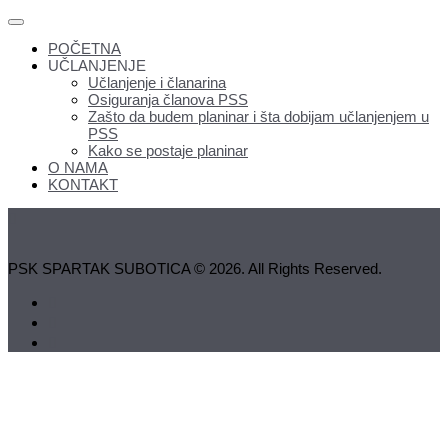
POČETNA
UČLANJENJE
Učlanjenje i članarina
Osiguranja članova PSS
Zašto da budem planinar i šta dobijam učlanjenjem u
PSS
Kako se postaje planinar
O NAMA
KONTAKT
PSK SPARTAK SUBOTICA © 2026. All Rights Reserved.