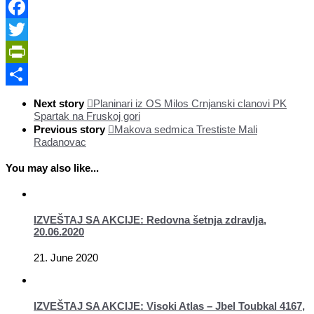
Facebook
Twitter
PrintFriendly
Share
Next story
Planinari iz OS Milos Crnjanski clanovi PK
Spartak na Fruskoj gori
Previous story
Makova sedmica Trestiste Mali
Radanovac
You may also like...
IZVEŠTAJ SA AKCIJE: Redovna šetnja zdravlja,
20.06.2020
21. June 2020
IZVEŠTAJ SA AKCIJE: Visoki Atlas – Jbel Toubkal 4167,