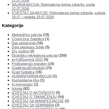
22.07.2026
NAJAVA AKCIJA: Rekreativna šetnja zdravlja, sreda
22.07.2026
IZVEŠTAJ SA AKCIJE: Rekreativna šetnja zdravlja, subota
18.07. i nedelja 19.07.2026
Kategorije
Alpinistička sekcija
(19)
Crveni krst Subotica
(1)
Dan pešačenja
(16)
Dani planinara Srbije
(5)
Dry tooling
(2)
Ekološko rekreativna sekcija
(169)
exYu8Summit 2022
(5)
Fruškagorski maraton
(14)
Godišnjica/Évforduló
(23)
Grad Subotica
(16)
HUMANITARNA AKCIJA
(2)
Humanitarna trka
(1)
In memoriam
(1)
Istorija
(62)
IZVEŠTAJ O AKTIVNOSTI
(5)
IZVEŠTAJ O TAKMIČENJU
(54)
IZVEŠTAJ SA MANIFESTACIJE
(2)
IZVEŠTAJ SA SEMINARA
(2)