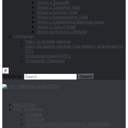
Vrhovi u Šumadiji
Vrhovi u Zapadnoj Srbiji
Vrhovi u Istočnoj Srbiji
Vrhovi u jugozapadnoj Srbiji
Vrhovi u Kopaoničko-Ibarskom kraju
Vrhovi u Južnoj Srbiji
Vrhovi na Kosovu i Metohiji
Učlanjenje
Kako se postaje planinar
Zašto da budem planinar i šta dobijam učlanjenjem u
PSS
Osiguranja članova PSS
Učlanjenje i članarina
Search for:
POČETNA
PSK SPARTAK
O NAMA
ISTORIJA
VISOKOGORSKI USPONI PSK SPARTAKA