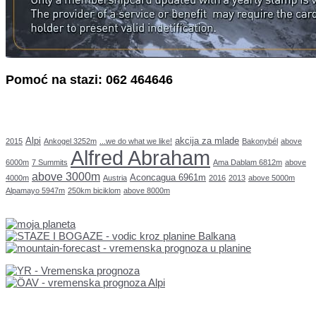
Pomoć na stazi: 062 464646
Alpi
akcija za mlade
2015
Ankogel 3252m
...we do what we like!
Bakonybél
above
Alfred Abraham
6000m
7 Summits
Ama Dablam 6812m
above
above 3000m
Aconcagua 6961m
4000m
Austria
2016
2013
above 5000m
Alpamayo 5947m
250km biciklom
above 8000m