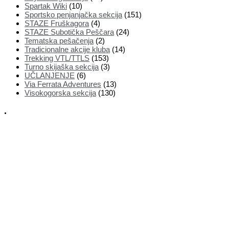
Spartak Wiki
(10)
Sportsko penjanjačka sekcija
(151)
STAZE Fruškagora
(4)
STAZE Subotička Peščara
(24)
Tematska pešačenja
(2)
Tradicionalne akcije kluba
(14)
Trekking VTL/TTLS
(153)
Turno skijaška sekcija
(3)
UČLANJENJE
(6)
Via Ferrata Adventures
(13)
Visokogorska sekcija
(130)
.