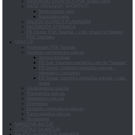
VRHUNSKI SPORTISTI PSK SPARTAKA
NAŠE VRHUNSKI SPORTISTI
Međunarodni rang
Nacionalni rang
PALIČKI SUSRETI PLANINARA
FACEBOOK STRANICA
FB Grupa: PSK Spartak – zatv. grupa za članove
PSK Spartaka
SEKCIJE
Podmladak PSK Spartak
Sportsko penjanjačka sekcija
Termini treninga
FB Sajt: Sportsko penjačka sekcija “Spartak”
FB Grupa: Sportsko penjačka sekcija –
rekreativci i početnici
FB Grupa: Sportsko penjačka sekcija – zatv.
grupa
Visokogorska sekcija
Planinarska sekcija
Alpinistička sekcija
Orijentiring
Ekološko rekreativna sekcija
Turno skijaška sekcija
Skyrunning
NAREDNE AKCIJE
IZVEŠTAJI SA AKCIJA
PALIČKI SUSRETI PLANINARA