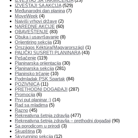
IZVEŠTAJ SA TAKMIČENJA
(29)
IZVEŠTAJI SA AKCIJA
(529)
Međunarodni dan planina
(7)
MoveWeek
(4)
Najviši vrhovi države
(2)
NAREDNE AKCIJE
(60)
OBAVEŠTENJE
(83)
Obuka i usavršavanje
(8)
Orijentiring sekcija
(23)
Országos Kéktúra(Magyarország)
(1)
PALIČKI SUSRETI PLANINARA
(43)
Pešačenje
(119)
Planinarska orijentacija
(30)
Planinarska sekcija
(281)
Planinsko trčanje
(10)
Podmladak PSK Spartak
(84)
POZIVNICA
(11)
PRETHODNI DOGAĐAJI
(287)
Promocija
(6)
Prvi put planinar ;)
(14)
Rad sa mladima
(5)
Razno
(45)
Rekreativna šetnja zdravlja
(477)
Rekreativna šetnja zdravlja – prethodni događaji
(90)
Sa porodicom u prirodi
(3)
Skupština
(3)
Skyrunning sekcija
(12)