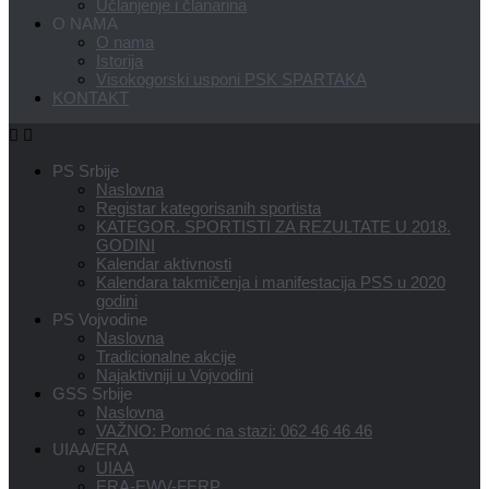
Učlanjenje i članarina
O NAMA
O nama
Istorija
Visokogorski usponi PSK SPARTAKA
KONTAKT
PS Srbije
Naslovna
Registar kategorisanih sportista
KATEGOR. SPORTISTI ZA REZULTATE U 2018.
GODINI
Kalendar aktivnosti
Kalendara takmičenja i manifestacija PSS u 2020
godini
PS Vojvodine
Naslovna
Tradicionalne akcije
Najaktivniji u Vojvodini
GSS Srbije
Naslovna
VAŽNO: Pomoć na stazi: 062 46 46 46
UIAA/ERA
UIAA
ERA-EWV-FERP