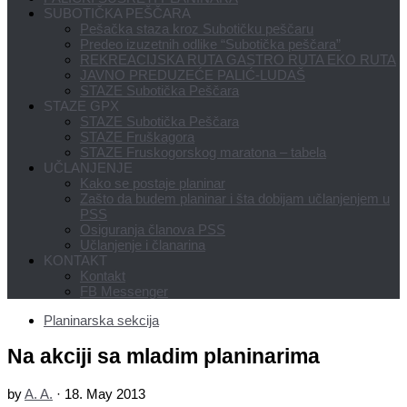
SUBOTIČKA PEŠČARA
Pešačka staza kroz Subotičku peščaru
Predeo izuzetnih odlike “Subotička peščara”
REKREACIJSKA RUTA GASTRO RUTA EKO RUTA
JAVNO PREDUZEĆE PALIĆ-LUDAŠ
STAZE Subotička Peščara
STAZE GPX
STAZE Subotička Peščara
STAZE Fruškagora
STAZE Fruskogorskog maratona – tabela
UČLANJENJE
Kako se postaje planinar
Zašto da budem planinar i šta dobijam učlanjenjem u
PSS
Osiguranja članova PSS
Učlanjenje i članarina
KONTAKT
Kontakt
FB Messenger
Planinarska sekcija
Na akciji sa mladim planinarima
by
A. A.
·
18. May 2013