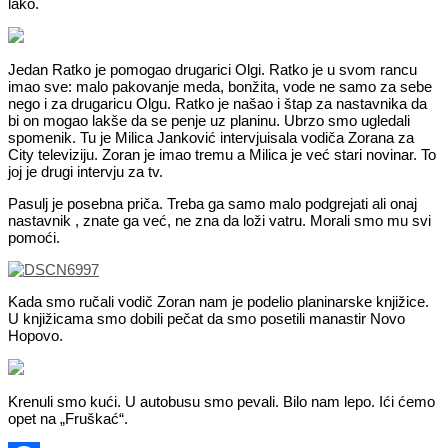
lako.
Jedan Ratko je pomogao drugarici Olgi. Ratko je u svom rancu
imao sve: malo pakovanje meda, bonžita, vode ne samo za sebe
nego i za drugaricu Olgu. Ratko je našao i štap za nastavnika da
bi on mogao lakše da se penje uz planinu. Ubrzo smo ugledali
spomenik. Tu je Milica Janković intervjuisala vodiča Zorana za
City televiziju. Zoran je imao tremu a Milica je već stari novinar. To
joj je drugi intervju za tv.
Pasulj je posebna priča. Treba ga samo malo podgrejati ali onaj
nastavnik , znate ga već, ne zna da loži vatru. Morali smo mu svi
pomoći.
Kada smo ručali vodič Zoran nam je podelio planinarske knjižice.
U knjižicama smo dobili pečat da smo posetili manastir Novo
Hopovo.
Krenuli smo kući. U autobusu smo pevali. Bilo nam lepo. Ići ćemo
opet na „Fruškać“.