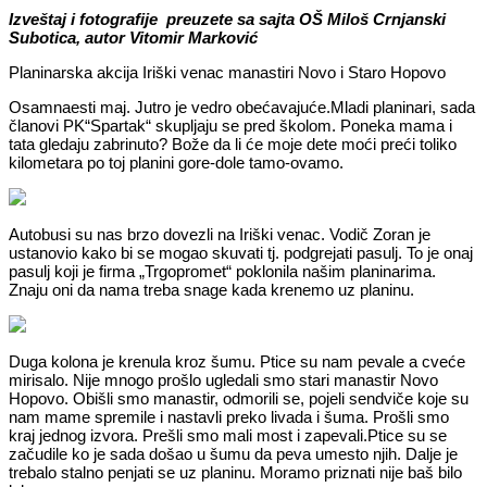
Izveštaj i fotografije preuzete sa sajta OŠ Miloš Crnjanski
Subotica, autor Vitomir Marković
Planinarska akcija Iriški venac manastiri Novo i Staro Hopovo
Osamnaesti maj. Jutro je vedro obećavajuće.Mladi planinari, sada
članovi PK“Spartak“ skupljaju se pred školom. Poneka mama i
tata gledaju zabrinuto? Bože da li će moje dete moći preći toliko
kilometara po toj planini gore-dole tamo-ovamo.
Autobusi su nas brzo dovezli na Iriški venac. Vodič Zoran je
ustanovio kako bi se mogao skuvati tj. podgrejati pasulj. To je onaj
pasulj koji je firma „Trgopromet“ poklonila našim planinarima.
Znaju oni da nama treba snage kada krenemo uz planinu.
Duga kolona je krenula kroz šumu. Ptice su nam pevale a cveće
mirisalo. Nije mnogo prošlo ugledali smo stari manastir Novo
Hopovo. Obišli smo manastir, odmorili se, pojeli sendviče koje su
nam mame spremile i nastavli preko livada i šuma. Prošli smo
kraj jednog izvora. Prešli smo mali most i zapevali.Ptice su se
začudile ko je sada došao u šumu da peva umesto njih. Dalje je
trebalo stalno penjati se uz planinu. Moramo priznati nije baš bilo