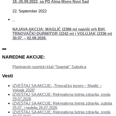
18.-25.09.2022, sa PD Alma Mons Novi Sad
22. September 2022
NAJAVA AKCIJA: MAGLIĆ (2386 m) najviši vrh BiH,
TRNOVAČKI DURMITOR (2242 m) i VOLUJAK (2336 m)
30.07. – 02.08.2026.
NAREDNE AKCIJE:
Planinarski sportski klub “Spartak” Subotica
Vesti
IZVEŠTAJ SA AKCIJE: „Trnovačko jezero – Maglić –
Volujak 2026“
IZVEŠTAJ SA AKCIJE: Rekreativna šetnja zdravlja, sreda
29.07.2026
IZVEŠTAJ SA AKCIJE: Rekreativna šetnja zdravlja, subota
25.07. i nedelja 26.07.2026
IZVEŠTAJ SA AKCIJE: Rekreativna šetnja zdravlja, sreda