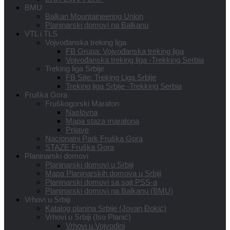
BMU
Balkan Mountaineering Union
Planinarski domovi na Balkanu
VTL i TLS
Vojvođanska treking liga
FB Grupa: Vojvođanska treking liga
Vojvođanska treking liga -Trekking Serbia
Treking liga Srbije
FB Site: Treking Liga Srbije
Treking liga Srbije -Trekking Serbia
Fruška Gora
Fruškogorski Maraton
Naslovna
Mapa staza maratona
Prijave
Nacionalni Park Fruška Gora
STAZE Fruška Gora
Planinarski domovi
Planinarski domovi u Srbiji
Mapa Planinarskih domova u Srbiji
Planinarski domovi sa sajt PSS-a
Planinarski domovi na Balkanu (BMU)
Vrhovi u Srbiji
Katalog planina Srbije (Jovan Đokić)
Vrhovi u Srbiji (Iso Planić)
Vrhovi u Vojvodini