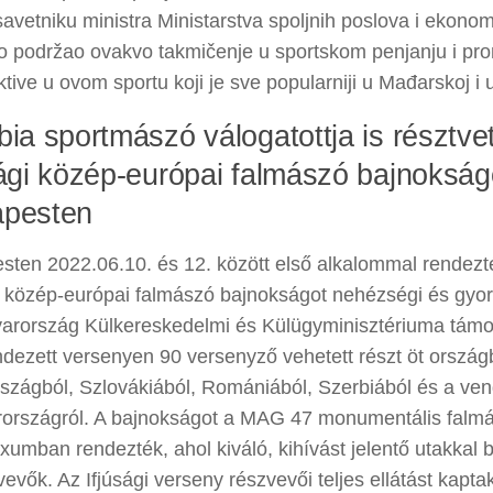
avetniku ministra Ministarstva spoljnih poslova i ekonom
čno podržao ovakvo takmičenje u sportskom penjanju i pr
tive u ovom sportu koji je sve popularniji u Mađarskoj i 
bia sportmászó válogatottja is résztvet
sági közép-európai falmászó bajnoksá
pesten
sten 2022.06.10. és 12. között első alkalommal rendez
i közép-európai falmászó bajnokságot nehézségi és gyor
arország Külkereskedelmi és Külügyminisztériuma támo
dezett versenyen 90 versenyző vehetett részt öt ország
szágból, Szlovákiából, Romániából, Szerbiából és a ven
országról. A bajnokságot a MAG 47 monumentális falm
umban rendezték, ahol kiváló, kihívást jelentő utakkal 
vevők. Az Ifjúsági verseny részvevői teljes ellátást kapt