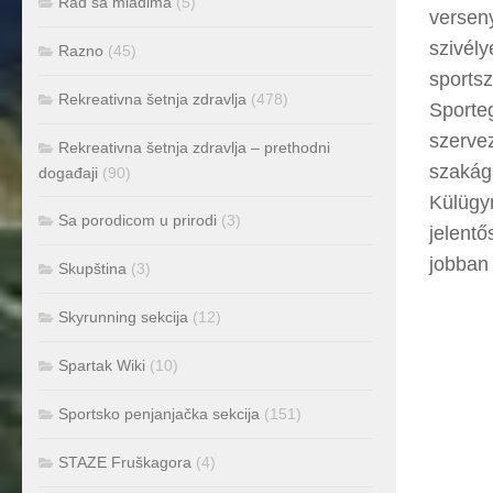
Rad sa mladima
(5)
verseny
szivély
Razno
(45)
sports
Rekreativna šetnja zdravlja
(478)
Sporte
szerve
Rekreativna šetnja zdravlja – prethodni
szakág
događaji
(90)
Külügym
Sa porodicom u prirodi
(3)
jelentő
jobban 
Skupština
(3)
Skyrunning sekcija
(12)
Spartak Wiki
(10)
Sportsko penjanjačka sekcija
(151)
STAZE Fruškagora
(4)