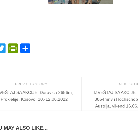
acebook
Twitter
PrintFriendly
Share
PREVIOUS STORY
NEXT ST
VEŠTAJ SA AKCIJE: Đeravica 2656m,
IZVEŠTAJ SA AKCIJE: H
Prokletije, Kosovo, 10.-12.06.2022
3064mnv i Hochschob
Austrija, vikend 16.0
 MAY ALSO LIKE...