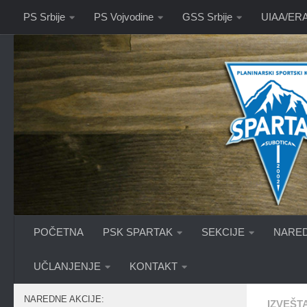
PS Srbije
PS Vojvodine
GSS Srbije
UIAA/ER
Skip to content
POČETNA
PSK SPARTAK
SEKCIJE
NARED
UČLANJENJE
KONTAKT
NAREDNE AKCIJE:
IZVEŠT