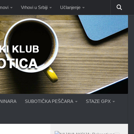
omovi
Vrhovi u Srbiji
Učlanjenje
ANINARA
SUBOTIČKA PEŠČARA
STAZE GPX