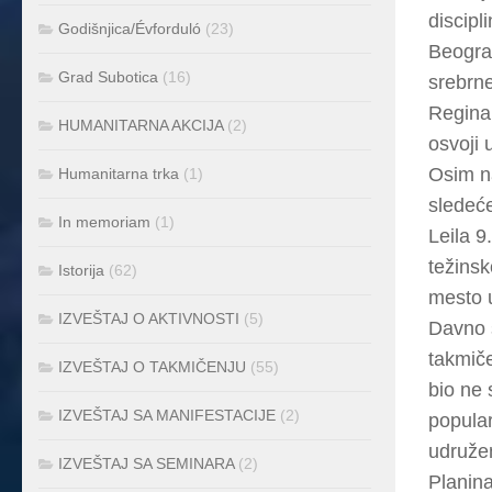
discipl
Godišnjica/Évforduló
(23)
Beograd
Grad Subotica
(16)
srebrne
Regina 
HUMANITARNA AKCIJA
(2)
osvoji 
Osim na
Humanitarna trka
(1)
sledeće
In memoriam
(1)
Leila 
težinsk
Istorija
(62)
mesto u
IZVEŠTAJ O AKTIVNOSTI
(5)
Davno 
takmiče
IZVEŠTAJ O TAKMIČENJU
(55)
bio ne 
IZVEŠTAJ SA MANIFESTACIJE
(2)
popular
udruže
IZVEŠTAJ SA SEMINARA
(2)
Planin