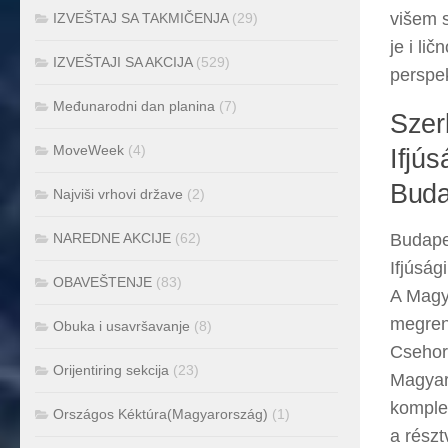
višem s
IZVEŠTAJ SA TAKMIČENJA
(29)
je i li
IZVEŠTAJI SA AKCIJA
(529)
perspek
Međunarodni dan planina
(7)
Szer
MoveWeek
(4)
Ifjú
Buda
Najviši vrhovi države
(2)
NAREDNE AKCIJE
(62)
Budape
Ifjúság
OBAVEŠTENJE
(83)
A Magy
megren
Obuka i usavršavanje
(8)
Csehor
Orijentiring sekcija
(23)
Magyar
komplex
Országos Kéktúra(Magyarország)
(1)
a részt