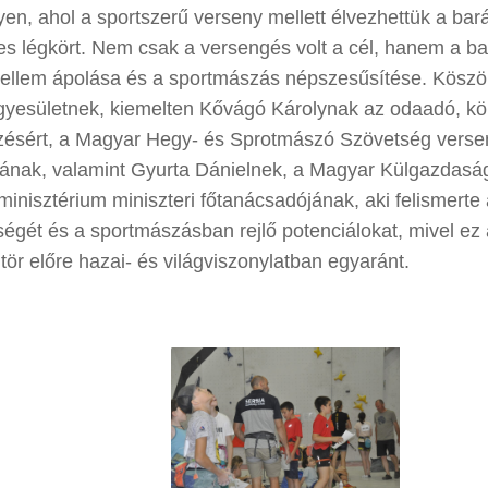
en, ahol a sportszerű verseny mellett élvezhettük a bar
es légkört. Nem csak a versengés volt a cél, hanem a ba
zellem ápolása és a sportmászás népszesűsítése. Kösz
gyesületnek, kiemelten Kővágó Károlynak az odaadó, kör
zésért, a Magyar Hegy- és Sprotmászó Szövetség vers
ának, valamint Gyurta Dánielnek, a Magyar Külgazdaság
inisztérium miniszteri főtanácsadójának, aki felismert
ségét és a sportmászásban rejlő potenciálokat, mivel ez 
tör előre hazai- és világviszonylatban egyaránt.