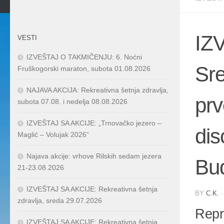
IZ
VESTI
IZVEŠTAJ O TAKMIČENJU: 6. Noćni
Sre
Fruškogorski maraton, subota 01.08.2026
NAJAVA AKCIJA: Rekreativna šetnja zdravlja,
prv
subota 07.08. i nedelja 08.08.2026
IZVEŠTAJ SA AKCIJE: „Trnovačko jezero –
dis
Maglić – Volujak 2026“
Najava akcije: vrhove Rilskih sedam jezera
Bud
21-23.08.2026
IZVEŠTAJ SA AKCIJE: Rekreativna šetnja
BY
C.K.
zdravlja, sreda 29.07.2026
Repr
IZVEŠTAJ SA AKCIJE: Rekreativna šetnja