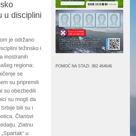
psko
u disciplini
kom je održano
ciplini težinsko i
a inostranih
našeg regiona:
POMOĆ NA STAZI: 062 464646
ičenje se
m su pripremili
i su obezbedili
ici su mogli da
bije bili su i
otica. Članovi
medalju. Zlatnu
 „Spartak“ u