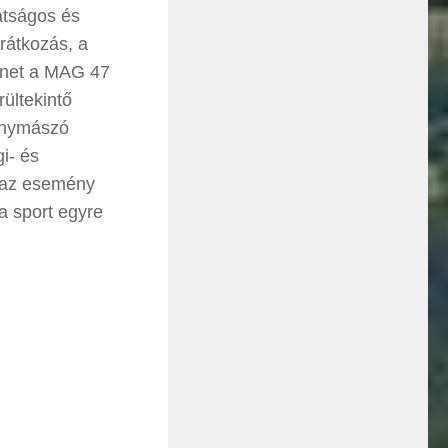
átságos és
rátkozás, a
önet a MAG 47
ültekintő
enymászó
i- és
e az esemény
a sport egyre