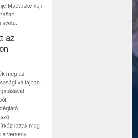
ije Mađarske koji
onašao
u svetu.
t az
gon
ték meg az
sasági válfajban.
gatásával
ból:
déglátó
ászó
bírkózhattak meg
ak a verseny