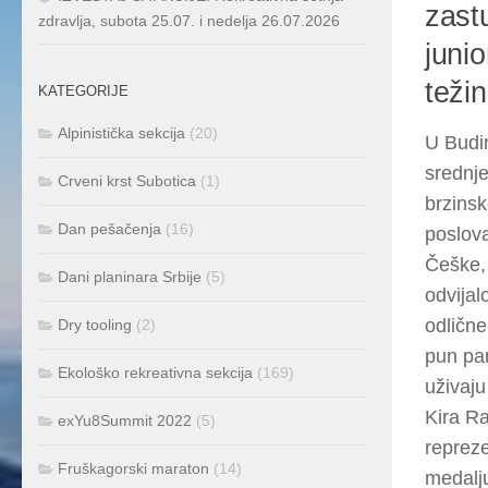
zast
zdravlja, subota 25.07. i nedelja 26.07.2026
juni
težin
KATEGORIJE
Alpinistička sekcija
(20)
U Budim
srednje
Crveni krst Subotica
(1)
brzinsk
Dan pešačenja
(16)
poslova
Češke,
Dani planinara Srbije
(5)
odvija
odlične
Dry tooling
(2)
pun pan
Ekološko rekreativna sekcija
(169)
uživaju
Kira Ra
exYu8Summit 2022
(5)
repreze
Fruškagorski maraton
(14)
medalju