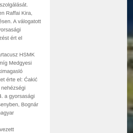
szolgálását.
 Raffai Kira,
sen. A válogatott
yorsasági
ést ért el
partacusz HSMK
, míg Medgyesi
kimagasló
 érte el: Ćakić
t nehézségi
4. a gyorsasági
rsenyben, Bognár
magyar
vezett