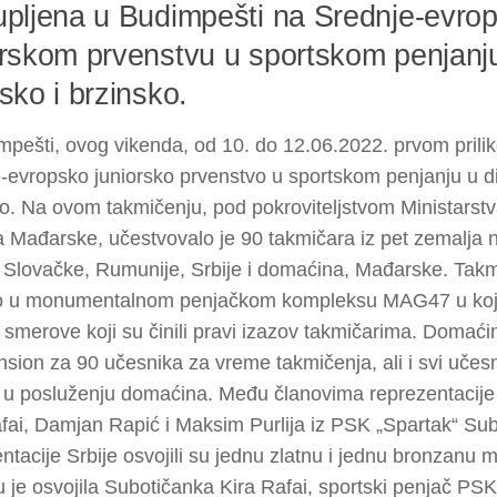
upljena u Budimpešti na Srednje-evro
orskom prvenstvu u sportskom penjanju 
sko i brzinsko.
pešti, ovog vikenda, od 10. do 12.06.2022. prvom prili
-evropsko juniorsko prvenstvo u sportskom penjanju u dis
o. Na ovom takmičenju, pod pokroviteljstvom Ministarstv
 Mađarske, učestvovalo je 90 takmičara iz pet zemalja 
 Slovačke, Rumunije, Srbije i domaćina, Mađarske. Takm
lo u monumentalnom penjačkom kompleksu MAG47 u koje
 smerove koji su činili pravi izazov takmičarima. Domaćin
sion za 90 učesnika za vreme takmičenja, ali i svi učesn
 u posluženju domaćina. Među članovima reprezentacije Sr
fai, Damjan Rapić i Maksim Purlija iz PSK „Spartak“ Sub
ntacije Srbije osvojili su jednu zlatnu i jednu bronzanu 
 je osvojila Subotičanka Kira Rafai, sportski penjač PSK