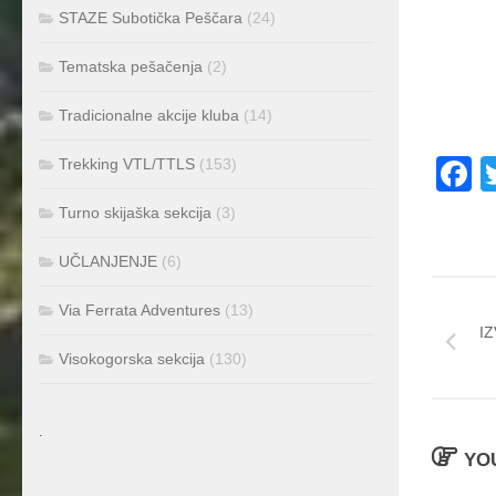
STAZE Subotička Peščara
(24)
Tematska pešačenja
(2)
Tradicionalne akcije kluba
(14)
F
Trekking VTL/TTLS
(153)
Turno skijaška sekcija
(3)
UČLANJENJE
(6)
Via Ferrata Adventures
(13)
IZ
Visokogorska sekcija
(130)
.
YOU