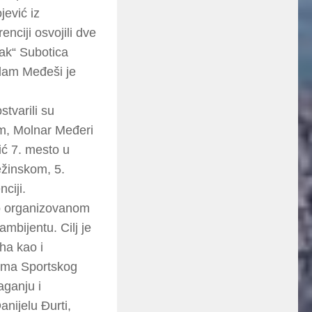
jević iz
ciji osvojili dve
tak“ Subotica
Adam Međeši je
tvarili su
om, Molnar Međeri
ić 7. mesto u
ežinskom, 5.
ciji.
no organizovanom
ambijentu. Cilj je
ha kao i
rima Sportskog
ganju i
ijelu Đurti,