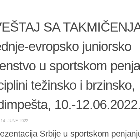
VEŠTAJ SA TAKMIČENJA
dnje-evropsko juniorsko
enstvo u sportskom penja
ciplini težinsko i brzinsko,
impešta, 10.-12.06.2022
·
14. JUNE 2022
ezentacija Srbije u sportskom penjanj