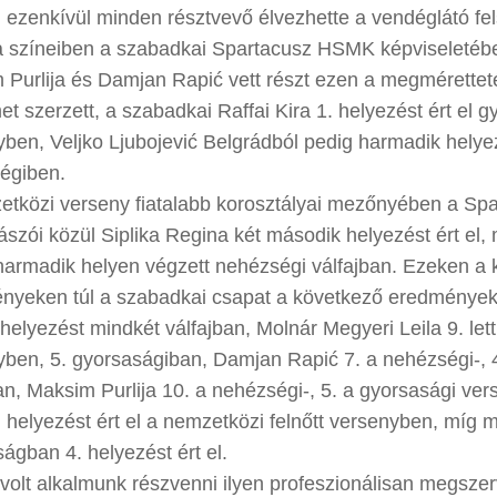
, ezenkívül minden résztvevő élvezhette a vendéglátó fel
a színeiben a szabadkai Spartacusz HSMK képviseletében
Purlija és Damjan Rapić vett részt ezen a megméretteté
et szerzett, a szabadkai Raffai Kira 1. helyezést ért el g
ben, Veljko Ljubojević Belgrádból pedig harmadik helyez
égiben.
etközi verseny fiatalabb korosztályai mezőnyében a S
szói közül Siplika Regina két második helyezést ért el
armadik helyen végzett nehézségi válfajban. Ezeken a 
nyeken túl a szabadkai csapat a következő eredményeket
 helyezést mindkét válfajban, Molnár Megyeri Leila 9. let
yben, 5. gyorsaságiban, Damjan Rapić 7. a nehézségi-, 
an, Maksim Purlija 10. a nehézségi-, 5. a gyorsasági ve
 helyezést ért el a nemzetközi felnőtt versenyben, míg 
ágban 4. helyezést ért el.
olt alkalmunk részvenni ilyen profeszionálisan megszer