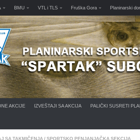
A
BMU
VTL i TLS
Fruška Gora
Planinarski d
NE AKCIJE
IZVEŠTAJI SA AKCIJA
PALIČKI SUSRETI PL
AJ SA TAKMIČENJA
/
SPORTSKO PENJANJAČKA SEKCIJA