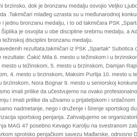
ini brzinsko, dok je bronzanu medalju osvojio Veljko Ljubo
a .Takmičari mlađeg uzrasta su u međunarodnoj konkuren
 i jednu bronzanu medalju, i to od takmičara PSK „Spar
Šiplika je osvojila u obe discipline srebrnu medalju, a 
u težinskoj disciplini bronzanu medalju.
vedenih rezultata,takmičari iz PSK „Spartak“ Subotica os
 rezultate: Ćakić Mila 6. mesto u težinskom i u brzinsk
9. mesto u težinskom, 5. mesto u brzinskom, Damjan Rap
om, 4. mesto u brzinskom, Maksim Purlija 10. mesto u t
 brzinskom, Nora Bognar 9. mesto u seniorskoj konkuren
smo imali prilike da učestvujemo na ovako profesional
nju i imati prilike da uživamo u prijateljskom i srdačnom 
samo nadmetanje, nego i druženje i širenje sportskog du
izacija sportskog penjanja. Zahvaljujemo se organizato
nja MAG 47 posebno Kevago Karolju na svestranom zala
arkom sprotsko penjačkom savezu Mađarske, odnosno Dan