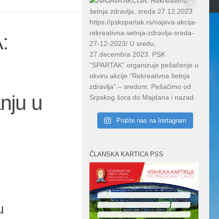
:
nju u
Pratite nas na Instagram
ČLANSKA KARTICA PSS
.
u