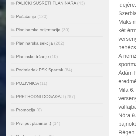
PALIČKI SUSRETI PLANINARA
(43)
idejére
Szerbi
Pešačenje
(120)
Maksim 
Planinarska orijentacija
(30)
két érm
verseny
Planinarska sekcija
(282)
nehézs
A nemz
Planinsko trčanje
(10)
sportmá
Podmladak PSK Spartak
(84)
Ádám h
eredmé
POZIVNICA
(11)
Mila 6.
PRETHODNI DOGAĐAJI
(287)
versen
válfajb
Promocija
(6)
Nóra 9.
Prvi put planinar ;)
(14)
bajnoks
Régen v