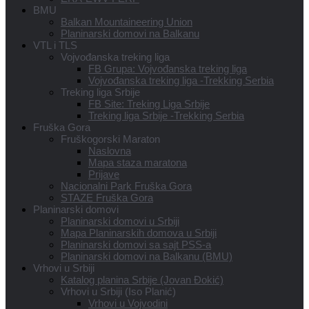
BMU
Balkan Mountaineering Union
Planinarski domovi na Balkanu
VTL i TLS
Vojvođanska treking liga
FB Grupa: Vojvođanska treking liga
Vojvođanska treking liga -Trekking Serbia
Treking liga Srbije
FB Site: Treking Liga Srbije
Treking liga Srbije -Trekking Serbia
Fruška Gora
Fruškogorski Maraton
Naslovna
Mapa staza maratona
Prijave
Nacionalni Park Fruška Gora
STAZE Fruška Gora
Planinarski domovi
Planinarski domovi u Srbiji
Mapa Planinarskih domova u Srbiji
Planinarski domovi sa sajt PSS-a
Planinarski domovi na Balkanu (BMU)
Vrhovi u Srbiji
Katalog planina Srbije (Jovan Đokić)
Vrhovi u Srbiji (Iso Planić)
Vrhovi u Vojvodini