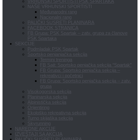
VRHUNSKI SPORTISTI PSK SPARTAKA
NAŠE VRHUNSKI SPORTISTI
Međunarodni rang
Nacionalni rang
PALIČKI SUSRETI PLANINARA
FACEBOOK STRANICA
FB Grupa: PSK Spartak – zatv. grupa za članove
PSK Spartaka
SEKCIJE
Podmladak PSK Spartak
Sportsko penjanjačka sekcija
Termini treninga
FB Sajt: Sportsko penjačka sekcija “Spartak”
FB Grupa: Sportsko penjačka sekcija –
rekreativci i početnici
FB Grupa: Sportsko penjačka sekcija – zatv.
grupa
Visokogorska sekcija
Planinarska sekcija
Alpinistička sekcija
Orijentiring
Ekološko rekreativna sekcija
Turno skijaška sekcija
Skyrunning
NAREDNE AKCIJE
IZVEŠTAJI SA AKCIJA
PALIČKI SUSRETI PLANINARA