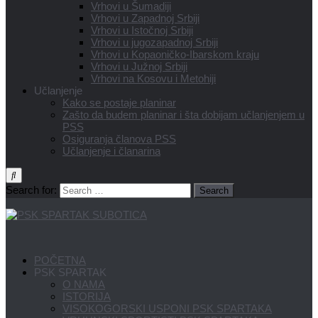
Vrhovi u Šumadiji
Vrhovi u Zapadnoj Srbiji
Vrhovi u Istočnoj Srbiji
Vrhovi u jugozapadnoj Srbiji
Vrhovi u Kopaoničko-Ibarskom kraju
Vrhovi u Južnoj Srbiji
Vrhovi na Kosovu i Metohiji
Učlanjenje
Kako se postaje planinar
Zašto da budem planinar i šta dobijam učlanjenjem u
PSS
Osiguranja članova PSS
Učlanjenje i članarina
Search for:
POČETNA
PSK SPARTAK
O NAMA
ISTORIJA
VISOKOGORSKI USPONI PSK SPARTAKA