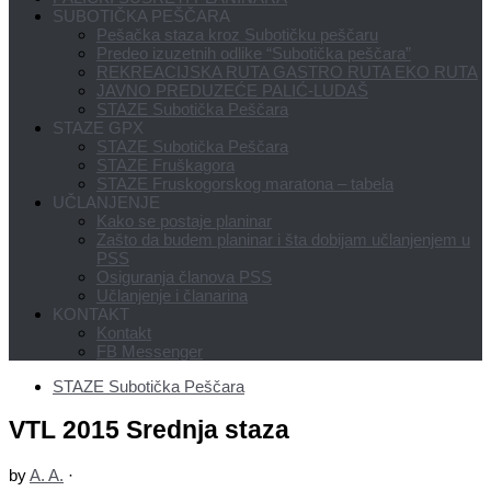
SUBOTIČKA PEŠČARA
Pešačka staza kroz Subotičku peščaru
Predeo izuzetnih odlike “Subotička peščara”
REKREACIJSKA RUTA GASTRO RUTA EKO RUTA
JAVNO PREDUZEĆE PALIĆ-LUDAŠ
STAZE Subotička Peščara
STAZE GPX
STAZE Subotička Peščara
STAZE Fruškagora
STAZE Fruskogorskog maratona – tabela
UČLANJENJE
Kako se postaje planinar
Zašto da budem planinar i šta dobijam učlanjenjem u
PSS
Osiguranja članova PSS
Učlanjenje i članarina
KONTAKT
Kontakt
FB Messenger
STAZE Subotička Peščara
VTL 2015 Srednja staza
by
A. A.
·