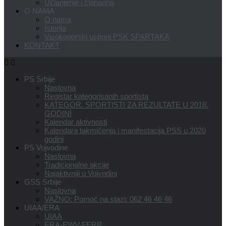
Učlanjenje i članarina
O NAMA
O nama
Istorija
Visokogorski usponi PSK SPARTAKA
KONTAKT
PS Srbije
Naslovna
Registar kategorisanih sportista
KATEGOR. SPORTISTI ZA REZULTATE U 2018.
GODINI
Kalendar aktivnosti
Kalendara takmičenja i manifestacija PSS u 2020
godini
PS Vojvodine
Naslovna
Tradicionalne akcije
Najaktivniji u Vojvodini
GSS Srbije
Naslovna
VAŽNO: Pomoć na stazi: 062 46 46 46
UIAA/ERA
UIAA
ERA-EWV-FERP