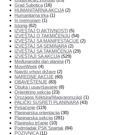
Grad Subotica
(16)
HUMANITARNA AKCIJA
(2)
Humanitarna trka
(1)
In memoriam
(1)
Istorija
(62)
IZVEŠTAJ O AKTIVNOSTI
(5)
IZVEŠTAJ O TAKMIČENJU
(54)
IZVEŠTAJ SA MANIFESTACIJE
(2)
IZVEŠTAJ SA SEMINARA
(2)
IZVEŠTAJ SA TAKMIČENJA
(29)
IZVEŠTAJI SA AKCIJA
(529)
Međunarodni dan planina
(7)
MoveWeek
(4)
Najviši vrhovi države
(2)
NAREDNE AKCIJE
(60)
OBAVEŠTENJE
(83)
Obuka i usavršavanje
(8)
Orijentiring sekcija
(23)
Országos Kéktúra(Magyarország)
(1)
PALIČKI SUSRETI PLANINARA
(43)
Pešačenje
(119)
Planinarska orijentacija
(30)
Planinarska sekcija
(281)
Planinsko trčanje
(10)
Podmladak PSK Spartak
(84)
POZIVNICA
(11)