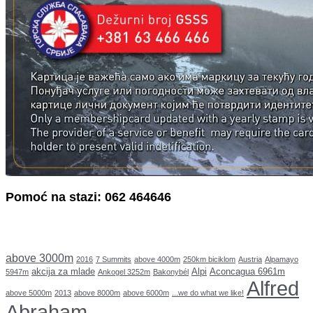
Pomoć na stazi: 062 464646
above 3000m
2016
7 Summits
above 4000m
250km biciklom
Austria
Alpamayo
akcija za mlade
Alpi
Aconcagua 6961m
5947m
Ankogel 3252m
Bakonybél
Alfred
above 5000m
2013
above 8000m
above 6000m
...we do what we like!
Abraham