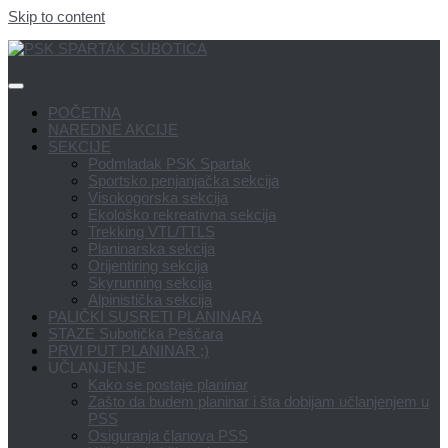
Skip to content
POČETNA
NAREDNE AKCIJE
SEKCIJE
Podmladak PSK Spartak
Sportsko penjanjačka sekcija
Visokogorska sekcija
Ekološko rekreativna sekcija
Trekking VTL/TTLS
Planinarska sekcija
Orijentiring sekcija
Skyrunning sekcija
Alpinistička sekcija
PALIČKI SUSRETI PLANINARA
STAZE Subotička Peščara
PRVI PUT PLANINAR ;)
UČLANJENJE
Kako se postaje planinar
Zašto da budem planinar i šta dobijam učlanjenjem u
PSS
Osiguranja članova PSS