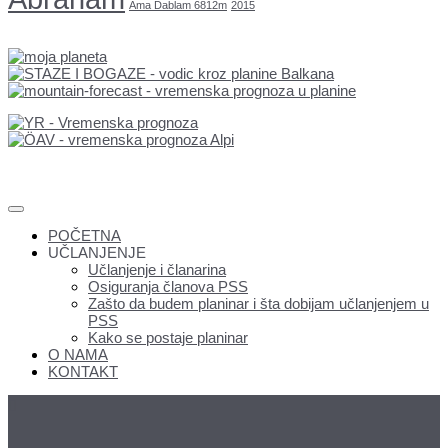
Ama Dablam 6812m
2015
POČETNA
UČLANJENJE
Učlanjenje i članarina
Osiguranja članova PSS
Zašto da budem planinar i šta dobijam učlanjenjem u
PSS
Kako se postaje planinar
O NAMA
KONTAKT