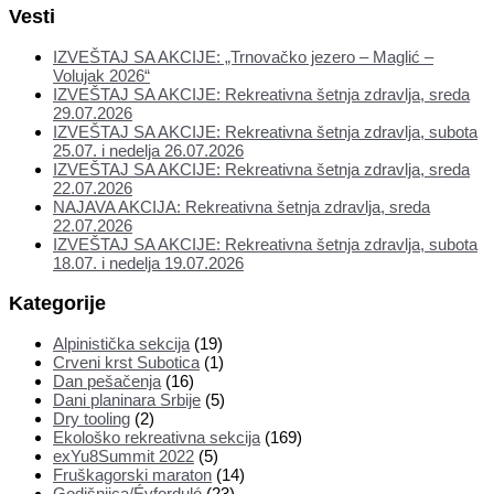
Vesti
IZVEŠTAJ SA AKCIJE: „Trnovačko jezero – Maglić –
Volujak 2026“
IZVEŠTAJ SA AKCIJE: Rekreativna šetnja zdravlja, sreda
29.07.2026
IZVEŠTAJ SA AKCIJE: Rekreativna šetnja zdravlja, subota
25.07. i nedelja 26.07.2026
IZVEŠTAJ SA AKCIJE: Rekreativna šetnja zdravlja, sreda
22.07.2026
NAJAVA AKCIJA: Rekreativna šetnja zdravlja, sreda
22.07.2026
IZVEŠTAJ SA AKCIJE: Rekreativna šetnja zdravlja, subota
18.07. i nedelja 19.07.2026
Kategorije
Alpinistička sekcija
(19)
Crveni krst Subotica
(1)
Dan pešačenja
(16)
Dani planinara Srbije
(5)
Dry tooling
(2)
Ekološko rekreativna sekcija
(169)
exYu8Summit 2022
(5)
Fruškagorski maraton
(14)
Godišnjica/Évforduló
(23)