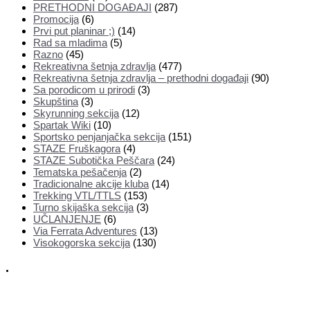
PRETHODNI DOGAĐAJI
(287)
Promocija
(6)
Prvi put planinar ;)
(14)
Rad sa mladima
(5)
Razno
(45)
Rekreativna šetnja zdravlja
(477)
Rekreativna šetnja zdravlja – prethodni događaji
(90)
Sa porodicom u prirodi
(3)
Skupština
(3)
Skyrunning sekcija
(12)
Spartak Wiki
(10)
Sportsko penjanjačka sekcija
(151)
STAZE Fruškagora
(4)
STAZE Subotička Peščara
(24)
Tematska pešačenja
(2)
Tradicionalne akcije kluba
(14)
Trekking VTL/TTLS
(153)
Turno skijaška sekcija
(3)
UČLANJENJE
(6)
Via Ferrata Adventures
(13)
Visokogorska sekcija
(130)
.