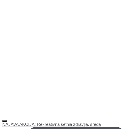
NAJAVA AKCIJA: Rekreativna šetnja zdravlja, sreda