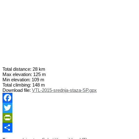
Total distance:
28 km
Max elevation:
125 m
Min elevation:
109 m
Total climbing:
148 m
Download file:
VTL-2015-srednja-staza-SP.gpx
Facebook
Twitter
PrintFriendly
Share