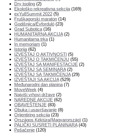
Dry tooling
(2)
Ekološko rekreativna sekcija
(169)
exYu8Summit 2022
(5)
Fruškagorski maraton
(14)
Godišnjica/Évforduló
(23)
Grad Subotica
(16)
HUMANITARNA AKCIJA
(2)
Humanitarna trka
(1)
In memoriam
(1)
Istorija
(62)
IZVEŠTAJ O AKTIVNOSTI
(5)
IZVEŠTAJ O TAKMIČENJU
(55)
IZVEŠTAJ SA MANIFESTACIJE
(2)
IZVEŠTAJ SA SEMINARA
(2)
IZVEŠTAJ SA TAKMIČENJA
(29)
IZVEŠTAJI SA AKCIJA
(529)
Međunarodni dan planina
(7)
MoveWeek
(4)
Najviši vrhovi države
(2)
NAREDNE AKCIJE
(62)
OBAVEŠTENJE
(83)
Obuka i usavršavanje
(8)
Orijentiring sekcija
(23)
Országos Kéktúra(Magyarország)
(1)
PALIČKI SUSRETI PLANINARA
(43)
Pešačenje
(120)