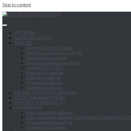
Skip to content
POČETNA
NAREDNE AKCIJE
SEKCIJE
Podmladak PSK Spartak
Sportsko penjanjačka sekcija
Visokogorska sekcija
Ekološko rekreativna sekcija
Trekking VTL/TTLS
Planinarska sekcija
Orijentiring sekcija
Skyrunning sekcija
Alpinistička sekcija
PALIČKI SUSRETI PLANINARA
STAZE Subotička Peščara
PRVI PUT PLANINAR ;)
UČLANJENJE
Kako se postaje planinar
Zašto da budem planinar i šta dobijam učlanjenjem u 
Osiguranja članova PSS
Učlanjenje i članarina