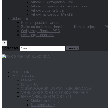
Vrhovi u jugozapadnoj Srbiji
Vrhovi u Kopaoničko-Ibarskom kraju
Vrhovi u Južnoj Srbiji
Vrhovi na Kosovu i Metohiji
Učlanjenje
Kako se postaje planinar
Zašto da budem planinar i šta dobijam učlanjenjem u 
Osiguranja članova PSS
Učlanjenje i članarina
Search for:
POČETNA
PSK SPARTAK
O NAMA
ISTORIJA
VISOKOGORSKI USPONI PSK SPARTAKA
VRHUNSKI SPORTISTI PSK SPARTAKA
NAŠE VRHUNSKI SPORTISTI
Međunarodni rang
Nacionalni rang