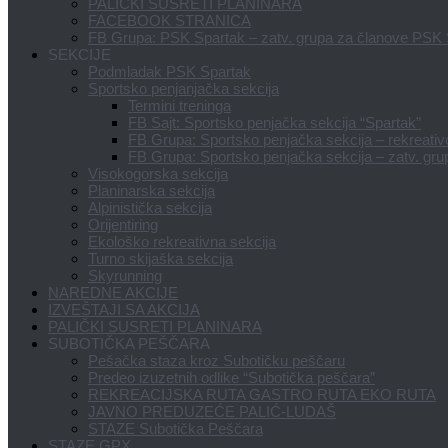
PALIČKI SUSRETI PLANINARA
FACEBOOK STRANICA
FB Grupa: PSK Spartak – zatv. grupa za članove PSK
SEKCIJE
Podmladak PSK Spartak
Sportsko penjanjačka sekcija
Termini treninga
FB Sajt: Sportsko penjačka sekcija “Spartak”
FB Grupa: Sportsko penjačka sekcija – rekreativci
FB Grupa: Sportsko penjačka sekcija – zatv. gru
Visokogorska sekcija
Planinarska sekcija
Alpinistička sekcija
Orijentiring
Ekološko rekreativna sekcija
Turno skijaška sekcija
Skyrunning
NAREDNE AKCIJE
IZVEŠTAJI SA AKCIJA
PALIČKI SUSRETI PLANINARA
SUBOTIČKA PEŠČARA
Pešačka staza kroz Subotičku peščaru
Predeo izuzetnih odlike “Subotička peščara”
REKREACIJSKA RUTA GASTRO RUTA EKO RUTA
JAVNO PREDUZEĆE PALIĆ-LUDAŠ
STAZE Subotička Peščara
STAZE GPX