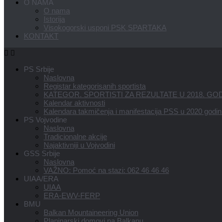
O NAMA
O nama
Istorija
Visokogorski usponi PSK SPARTAKA
KONTAKT
PS Srbije
Naslovna
Registar kategorisanih sportista
KATEGOR. SPORTISTI ZA REZULTATE U 2018. GOD
Kalendar aktivnosti
Kalendara takmičenja i manifestacija PSS u 2020 godin
PS Vojvodine
Naslovna
Tradicionalne akcije
Najaktivniji u Vojvodini
GSS Srbije
Naslovna
VAŽNO: Pomoć na stazi: 062 46 46 46
UIAA/ERA
UIAA
ERA-EWV-FERP
BMU
Balkan Mountaineering Union
Planinarski domovi na Balkanu