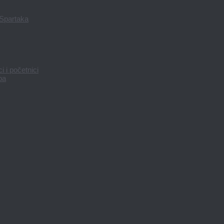
 Spartaka
 i početnici
pa