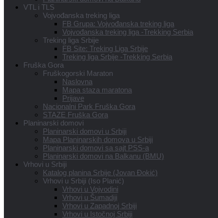
VTL i TLS
Vojvođanska treking liga
FB Grupa: Vojvođanska treking liga
Vojvođanska treking liga -Trekking Serbia
Treking liga Srbije
FB Site: Treking Liga Srbije
Treking liga Srbije -Trekking Serbia
Fruška Gora
Fruškogorski Maraton
Naslovna
Mapa staza maratona
Prijave
Nacionalni Park Fruška Gora
STAZE Fruška Gora
Planinarski domovi
Planinarski domovi u Srbiji
Mapa Planinarskih domova u Srbiji
Planinarski domovi sa sajt PSS-a
Planinarski domovi na Balkanu (BMU)
Vrhovi u Srbiji
Katalog planina Srbije (Jovan Đokić)
Vrhovi u Srbiji (Iso Planić)
Vrhovi u Vojvodini
Vrhovi u Šumadiji
Vrhovi u Zapadnoj Srbiji
Vrhovi u Istočnoj Srbiji