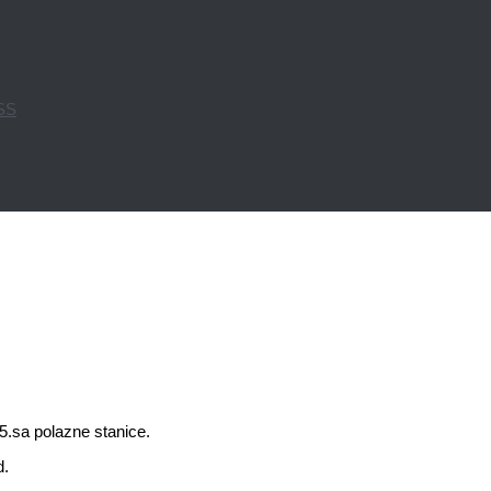
PSS
5.sa polazne stanice.
d.