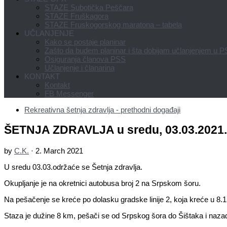
STAZE Subotička Peščara
STAZE Fruškagora
STAZE Fruskogorskog maratona – tabela
UČLANJENJE
Kako se postaje planinar
Zašto da budem planinar i šta dobijam učlanjenjem u 
Osiguranja članova PSS
Učlanjenje i članarina
KONTAKT
Kontakt
FB Messenger
Rekreativna šetnja zdravlja - prethodni događaji
ŠETNJA ZDRAVLJA u sredu, 03.03.2021.
by
C.K.
·
2. March 2021
U sredu 03.03.održaće se Šetnja zdravlja.
Okupljanje je na okretnici autobusa broj 2 na Srpskom šoru.
Na pešačenje se kreće po dolasku gradske linije 2, koja kreće u 8.1
Staza je dužine 8 km, pešači se od Srpskog šora do Šištaka i naza