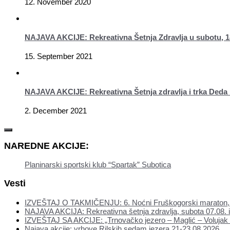
12. November 2020
NAJAVA AKCIJE: Rekreativna Šetnja Zdravlja u subotu, 1
15. September 2021
NAJAVA AKCIJE: Rekreativna Šetnja zdravlja i trka Deda 
2. December 2021
NAREDNE AKCIJE:
Planinarski sportski klub “Spartak” Subotica
Vesti
IZVEŠTAJ O TAKMIČENJU: 6. Noćni Fruškogorski maraton, 
NAJAVA AKCIJA: Rekreativna šetnja zdravlja, subota 07.08. i
IZVEŠTAJ SA AKCIJE: „Trnovačko jezero – Maglić – Volujak
Najava akcije: vrhove Rilskih sedam jezera 21-23.08.2026