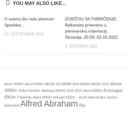
YOU MAY ALSO LIKE...
O svemu što rade planinari
IZVEŠTAJ SA TAKMIČENJE:
Spartaka…
Balkansko prvenstvo u
planinarskoj orijentaciji,
20. SEPTEMBER 2019
Slovenija, 20.09.-02.10.2022
4. OCTOBER 2022
above
akcija za mlade
above 4000m
above 5000m
Ama Dablam 6812m
2013
3000m
Aconcagua
250km biciklom
Alpamayo 5947m
2016
2015
above 8000m
6961m
7 Summits
above 6000m
Ankogel 3252m
...we do what we like!
Austria
Alfred Abraham
Alpi
Bakonybél