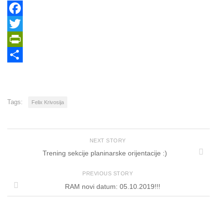
Facebook
Twitter
PrintFriendly
Share
Tags:
Felix Krivosija
NEXT STORY
Trening sekcije planinarske orijentacije :)
PREVIOUS STORY
RAM novi datum: 05.10.2019!!!