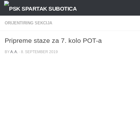
Skip to content
ORIJENTIRING SEKCIJA
Pripreme staze za 7. kolo POT-a
BY
A. A.
·
8. SEPTEMBER 2019