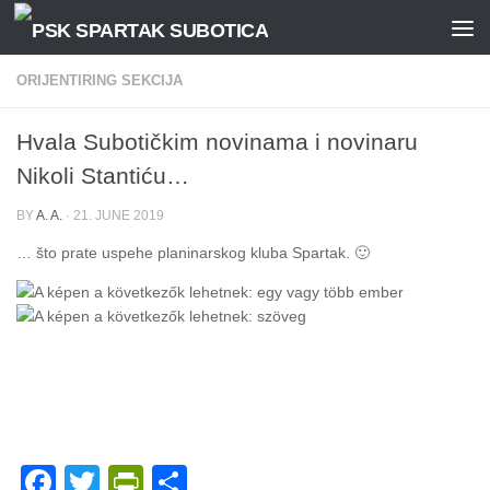
Skip to content
ORIJENTIRING SEKCIJA
Hvala Subotičkim novinama i novinaru
Nikoli Stantiću…
BY
A. A.
·
21. JUNE 2019
… što prate uspehe planinarskog kluba Spartak. 🙂
Facebook
Twitter
PrintFriendly
Share