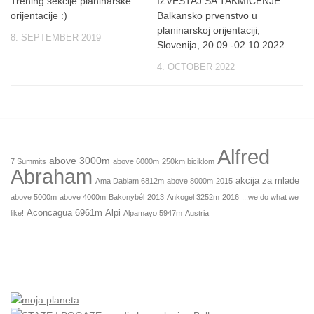
Trening sekcije planinarske
IZVEŠTAJ SA TAKMIČENJE:
orijentacije :)
Balkansko prvenstvo u
planinarskoj orijentaciji,
8. SEPTEMBER 2019
Slovenija, 20.09.-02.10.2022
4. OCTOBER 2022
Alfred
above 3000m
7 Summits
above 6000m
250km biciklom
Abraham
akcija za mlade
Ama Dablam 6812m
above 8000m
2015
above 5000m
above 4000m
Bakonybél
2013
Ankogel 3252m
2016
...we do what we
Aconcagua 6961m
Alpi
like!
Alpamayo 5947m
Austria