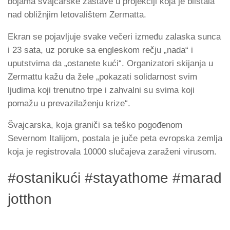
bojama švajcarske zastave u projekciji koja je blistala
nad obližnjim letovalištem Zermatta.
Ekran se pojavljuje svake večeri između zalaska sunca
i 23 sata, uz poruke sa engleskom rečju „nada“ i
uputstvima da „ostanete kući“. Organizatori skijanja u
Zermattu kažu da žele „pokazati solidarnost svim
ljudima koji trenutno trpe i zahvalni su svima koji
pomažu u prevazilaženju krize“.
Švajcarska, koja graniči sa teško pogođenom
Severnom Italijom, postala je juče peta evropska zemlja
koja je registrovala 10000 slučajeva zaraženi virusom.
#ostanikući #stayathome #marad
jotthon