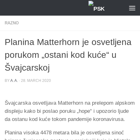
Skip to content
RAZNO
Planina Matterhorn je osvetljena
porukom „ostani kod kuće“ u
Švajcarskoj
BY
A. A.
·
28. MARCH 2020
Švajcarska osvetljava Matterhorn na prelepom alpskom
displeju kako bi poslao poruku „hope“ i upozorio ljude
da ostanu kod kuće tokom pandemije koronavirusa.
Planina visoka 4478 metara bila je osvetljena sinoć