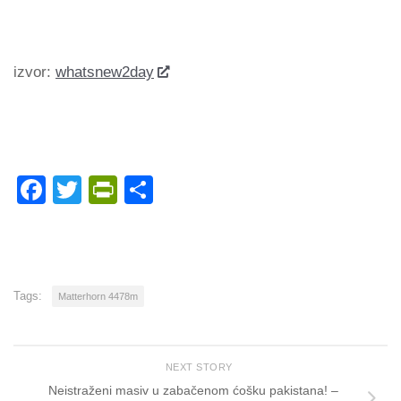
izvor:
whatsnew2day
Facebook
Twitter
PrintFriendly
Share
Tags:
Matterhorn 4478m
NEXT STORY
Neistraženi masiv u zabačenom ćošku pakistana! –