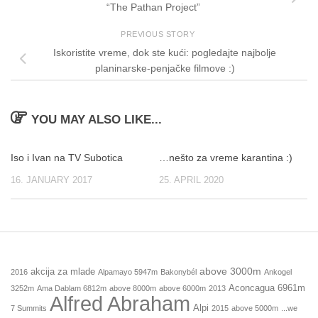
“The Pathan Project”
PREVIOUS STORY
Iskoristite vreme, dok ste kući: pogledajte najbolje
planinarske-penjačke filmove :)
YOU MAY ALSO LIKE...
Iso i Ivan na TV Subotica
…nešto za vreme karantina :)
16. JANUARY 2017
25. APRIL 2020
above 3000m
akcija za mlade
2016
Alpamayo 5947m
Bakonybél
Ankogel
Aconcagua 6961m
3252m
Ama Dablam 6812m
above 8000m
above 6000m
2013
Alfred Abraham
Alpi
7 Summits
2015
above 5000m
...we