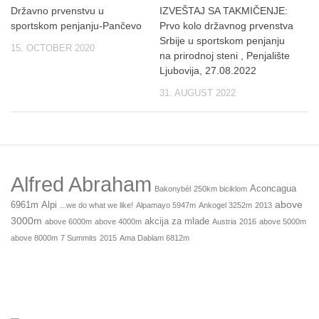
Državno prvenstvu u
IZVEŠTAJ SA TAKMIČENJE:
sportskom penjanju-Pančevo
Prvo kolo državnog prvenstva
Srbije u sportskom penjanju
15. OCTOBER 2020
na prirodnoj steni , Penjalište
Ljubovija, 27.08.2022
31. AUGUST 2022
Alfred Abraham
Aconcagua
Bakonybél
250km biciklom
above
6961m
Alpi
...we do what we like!
Alpamayo 5947m
Ankogel 3252m
2013
3000m
akcija za mlade
above 6000m
above 4000m
Austria
2016
above 5000m
above 8000m
7 Summits
2015
Ama Dablam 6812m