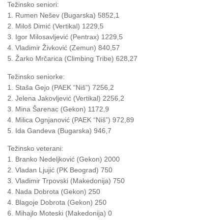
Težinsko seniori:
1. Rumen Nešev (Bugarska) 5852,1
2. Miloš Dimić (Vertikal) 1229,5
3. Igor Milosavljević (Pentrax) 1229,5
4. Vladimir Živković (Zemun) 840,57
5. Žarko Mrčarica (Climbing Tribe) 628,27
Težinsko seniorke:
1. Staša Gejo (PAEK “Niš”) 7256,2
2. Jelena Jakovljević (Vertikal) 2256,2
3. Mina Šarenac (Gekon) 1172,9
4. Milica Ognjanović (PAEK “Niš”) 972,89
5. Ida Gandeva (Bugarska) 946,7
Težinsko veterani:
1. Branko Nedeljković (Gekon) 2000
2. Vladan Ljujić (PK Beograd) 750
3. Vladimir Trpovski (Makedonija) 750
4. Nada Dobrota (Gekon) 250
4. Blagoje Dobrota (Gekon) 250
6. Mihajlo Moteski (Makedonija) 0