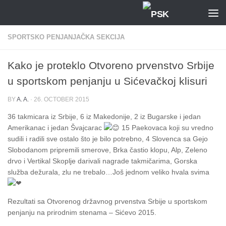
Skip to content
SPORTSKO PENJANJAČKA SEKCIJA
Kako je proteklo Otvoreno prvenstvo Srbije
u sportskom penjanju u Sićevačkoj klisuri
BY
A. A.
·
26. OCTOBER 2015
36 takmicara iz Srbije, 6 iz Makedonije, 2 iz Bugarske i jedan
Amerikanac i jedan Švajcarac
15 Paekovaca koji su vredno
sudili i radili sve ostalo što je bilo potrebno, 4 Slovenca sa Gejo
Slobodanom pripremili smerove, Brka častio klopu, Alp, Zeleno
drvo i Vertikal Skoplje darivali nagrade takmičarima, Gorska
služba dežurala, zlu ne trebalo…Još jednom veliko hvala svima
Rezultati sa Otvorenog državnog prvenstva Srbije u sportskom
penjanju na prirodnim stenama – Sićevo 2015.