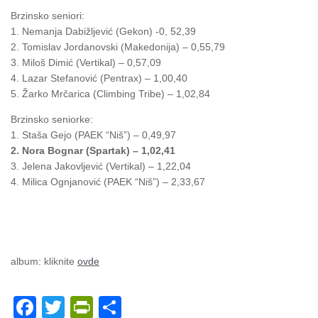
Brzinsko seniori:
1. Nemanja Dabižljević (Gekon) -0, 52,39
2. Tomislav Jordanovski (Makedonija) – 0,55,79
3. Miloš Dimić (Vertikal) – 0,57,09
4. Lazar Stefanović (Pentrax) – 1,00,40
5. Žarko Mrčarica (Climbing Tribe) – 1,02,84
Brzinsko seniorke:
1. Staša Gejo (PAEK “Niš”) – 0,49,97
2. Nora Bognar (Spartak) – 1,02,41
3. Jelena Jakovljević (Vertikal) – 1,22,04
4. Milica Ognjanović (PAEK “Niš”) – 2,33,67
album: kliknite
ovde
Facebook
Twitter
PrintFriendly
Share