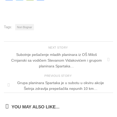
Tags:
Nori Bognar
NEXT STORY
Subotnje pešačenje mladih planinara iz OŠ Miloš
Crnjanski sa vodičem Stevanom Vidakovićem i grupom
planinara Spartaka…
PREVIOUS STORY
Grupa planinara Spartaka je u subotu u okviru akcije
Šetnja zdravlja prepešačila nepunih 10 km…
YOU MAY ALSO LIKE...