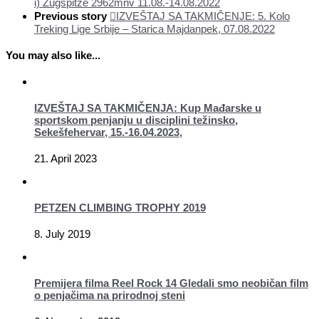
i) Zugspitze 2962mnv 11.08.-14.08.2022
Previous story
IZVEŠTAJ SA TAKMIČENJE: 5. Kolo
Treking Lige Srbije – Starica Majdanpek, 07.08.2022
You may also like...
IZVEŠTAJ SA TAKMIČENJA: Kup Mađarske u
sportskom penjanju u disciplini težinsko,
Sekešfehervar, 15.-16.04.2023,
21. April 2023
PETZEN CLIMBING TROPHY 2019
8. July 2019
Premijera filma Reel Rock 14 Gledali smo neobičan film
o penjačima na prirodnoj steni