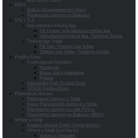
BMU
Balkan Mountaineering Union
Planinarski domovi na Balkanu
VTL i TLS
Vojvođanska treking liga
FB Grupa: Vojvođanska treking liga
Vojvođanska treking liga -Trekking Serbia
Treking liga Srbije
FB Site: Treking Liga Srbije
Treking liga Srbije -Trekking Serbia
Fruška Gora
Fruškogorski Maraton
Naslovna
Mapa staza maratona
Prijave
Nacionalni Park Fruška Gora
STAZE Fruška Gora
Planinarski domovi
Planinarski domovi u Srbiji
Mapa Planinarskih domova u Srbiji
Planinarski domovi sa sajt PSS-a
Planinarski domovi na Balkanu (BMU)
Vrhovi u Srbiji
Katalog planina Srbije (Jovan Đokić)
Vrhovi u Srbiji (Iso Planić)
Vrhovi u Vojvodini