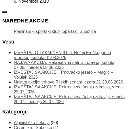
6. November 2019
NAREDNE AKCIJE:
Planinarski sportski klub “Spartak” Subotica
Vesti
IZVEŠTAJ O TAKMIČENJU: 6. Noćni Fruškogorski
maraton, subota 01.08.2026
NAJAVA AKCIJA: Rekreativna šetnja zdravlja, subota
07.08. i nedelja 08.08.2026
IZVEŠTAJ SA AKCIJE: „Trnovačko jezero – Maglić –
Volujak 2026“
Najava akcije: vrhove Rilskih sedam jezera 21-23.08.2026
IZVEŠTAJ SA AKCIJE: Rekreativna šetnja zdravlja, sreda
29.07.2026
IZVEŠTAJ SA AKCIJE: Rekreativna šetnja zdravlja, subota
25.07. i nedelja 26.07.2026
Kategorije
Alpinistička sekcija
(20)
Crveni krst Subotica
(1)