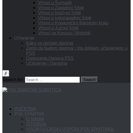
Vrhovi u Šumadiji
Vrhovi u Zapadnoj Srbiji
Vrhovi u Istočnoj Srbiji
Vrhovi u jugozapadnoj Srbiji
Vrhovi u Kopaoničko-Ibarskom kraju
Vrhovi u Južnoj Srbiji
Vrhovi na Kosovu i Metohiji
Učlanjenje
Kako se postaje planinar
Zašto da budem planinar i šta dobijam učlanjenjem u
PSS
Osiguranja članova PSS
Učlanjenje i članarina
Search for:
POČETNA
PSK SPARTAK
O NAMA
ISTORIJA
VISOKOGORSKI USPONI PSK SPARTAKA