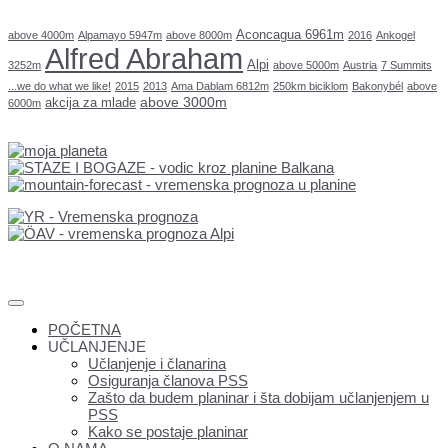
Aconcagua 6961m
above 4000m
Alpamayo 5947m
above 8000m
2016
Ankogel
Alfred Abraham
Alpi
3252m
above 5000m
Austria
7 Summits
...we do what we like!
2015
2013
Ama Dablam 6812m
250km biciklom
Bakonybél
above
above 3000m
akcija za mlade
6000m
POČETNA
UČLANJENJE
Učlanjenje i članarina
Osiguranja članova PSS
Zašto da budem planinar i šta dobijam učlanjenjem u
PSS
Kako se postaje planinar