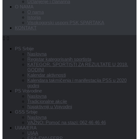
Učlanjenje i članarina
O NAMA
O nama
Istorija
Visokogorski usponi PSK SPARTAKA
KONTAKT
PS Srbije
Naslovna
Registar kategorisanih sportista
KATEGOR. SPORTISTI ZA REZULTATE U 2018.
GODINI
Kalendar aktivnosti
Kalendara takmičenja i manifestacija PSS u 2020
godini
PS Vojvodine
Naslovna
Tradicionalne akcije
Najaktivniji u Vojvodini
GSS Srbije
Naslovna
VAŽNO: Pomoć na stazi: 062 46 46 46
UIAA/ERA
UIAA
ERA-EWV-FERP