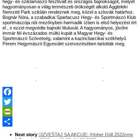
hegy- és sziklamászó fesztivált és országos bajnokságot, melyet
hagyományosan a világ természeti örökségét alkotó Aggteleki
Nemzeti Park szikláin rendeznek meg, közel a szlovák határhoz.
Bognár Nóra, a szabadkai Spartacusz Hegy- és Sportmászó Klub
sportmászója női mezőnyben harmadik ízben is első helyezést ért
el , s ezzel megvédte bajnoki titulusát. A hagyományos, jövőre
immár fél évszázados múltú kupát a Magyar Hegy- és
Sportmászó Szövetség, valamint a kazincbarcikai székhelyű
Perem Hegymászó Egyesület szervezésében tartották meg.
Facebook
Twitter
PrintFriendly
Share
Next story
IZVEŠTAJ SA AKCIJE: (Hoher Göll 2522mnv