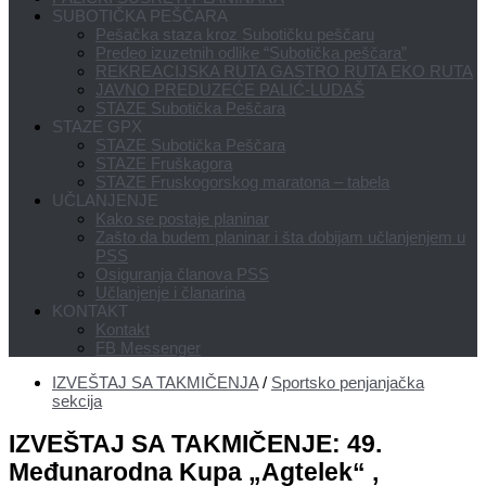
SUBOTIČKA PEŠČARA
Pešačka staza kroz Subotičku peščaru
Predeo izuzetnih odlike “Subotička peščara”
REKREACIJSKA RUTA GASTRO RUTA EKO RUTA
JAVNO PREDUZEĆE PALIĆ-LUDAŠ
STAZE Subotička Peščara
STAZE GPX
STAZE Subotička Peščara
STAZE Fruškagora
STAZE Fruskogorskog maratona – tabela
UČLANJENJE
Kako se postaje planinar
Zašto da budem planinar i šta dobijam učlanjenjem u
PSS
Osiguranja članova PSS
Učlanjenje i članarina
KONTAKT
Kontakt
FB Messenger
IZVEŠTAJ SA TAKMIČENJA
/
Sportsko penjanjačka
sekcija
IZVEŠTAJ SA TAKMIČENJE: 49.
Međunarodna Kupa „Agtelek“ ,