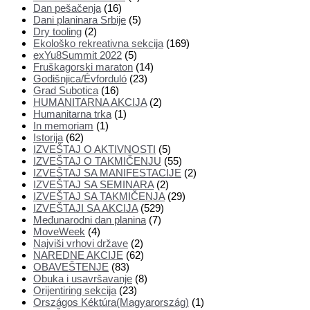
Dan pešačenja
(16)
Dani planinara Srbije
(5)
Dry tooling
(2)
Ekološko rekreativna sekcija
(169)
exYu8Summit 2022
(5)
Fruškagorski maraton
(14)
Godišnjica/Évforduló
(23)
Grad Subotica
(16)
HUMANITARNA AKCIJA
(2)
Humanitarna trka
(1)
In memoriam
(1)
Istorija
(62)
IZVEŠTAJ O AKTIVNOSTI
(5)
IZVEŠTAJ O TAKMIČENJU
(55)
IZVEŠTAJ SA MANIFESTACIJE
(2)
IZVEŠTAJ SA SEMINARA
(2)
IZVEŠTAJ SA TAKMIČENJA
(29)
IZVEŠTAJI SA AKCIJA
(529)
Međunarodni dan planina
(7)
MoveWeek
(4)
Najviši vrhovi države
(2)
NAREDNE AKCIJE
(62)
OBAVEŠTENJE
(83)
Obuka i usavršavanje
(8)
Orijentiring sekcija
(23)
Országos Kéktúra(Magyarország)
(1)