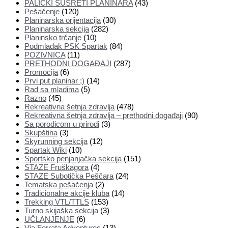
PALIČKI SUSRETI PLANINARA
(43)
Pešačenje
(120)
Planinarska orijentacija
(30)
Planinarska sekcija
(282)
Planinsko trčanje
(10)
Podmladak PSK Spartak
(84)
POZIVNICA
(11)
PRETHODNI DOGAĐAJI
(287)
Promocija
(6)
Prvi put planinar ;)
(14)
Rad sa mladima
(5)
Razno
(45)
Rekreativna šetnja zdravlja
(478)
Rekreativna šetnja zdravlja – prethodni događaji
(90)
Sa porodicom u prirodi
(3)
Skupština
(3)
Skyrunning sekcija
(12)
Spartak Wiki
(10)
Sportsko penjanjačka sekcija
(151)
STAZE Fruškagora
(4)
STAZE Subotička Peščara
(24)
Tematska pešačenja
(2)
Tradicionalne akcije kluba
(14)
Trekking VTL/TTLS
(153)
Turno skijaška sekcija
(3)
UČLANJENJE
(6)
Via Ferrata Adventures
(13)