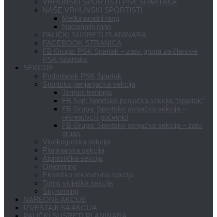
VRHUNSKI SPORTISTI PSK SPARTAKA
NAŠE VRHUNSKI SPORTISTI
Međunarodni rang
Nacionalni rang
PALIČKI SUSRETI PLANINARA
FACEBOOK STRANICA
FB Grupa: PSK Spartak – zatv. grupa za članove
PSK Spartaka
SEKCIJE
Podmladak PSK Spartak
Sportsko penjanjačka sekcija
Termini treninga
FB Sajt: Sportsko penjačka sekcija “Spartak”
FB Grupa: Sportsko penjačka sekcija –
rekreativci i početnici
FB Grupa: Sportsko penjačka sekcija – zatv.
grupa
Visokogorska sekcija
Planinarska sekcija
Alpinistička sekcija
Orijentiring
Ekološko rekreativna sekcija
Turno skijaška sekcija
Skyrunning
NAREDNE AKCIJE
IZVEŠTAJI SA AKCIJA
PALIČKI SUSRETI PLANINARA