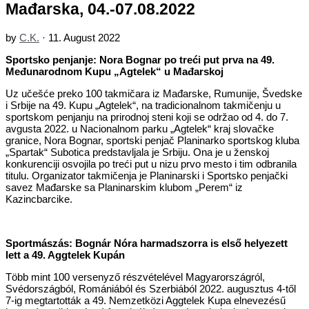
Mađarska, 04.-07.08.2022
by
C.K.
·
11. August 2022
Sportsko penjanje: Nora Bognar po treći put prva na 49.
Međunarodnom Kupu „Agtelek“ u Mađarskoj
Uz učešće preko 100 takmičara iz Mađarske, Rumunije, Švedske
i Srbije na 49. Kupu „Agtelek“, na tradicionalnom takmičenju u
sportskom penjanju na prirodnoj steni koji se održao od 4. do 7.
avgusta 2022. u Nacionalnom parku „Agtelek“ kraj slovačke
granice, Nora Bognar, sportski penjač Planinarko sportskog kluba
„Spartak“ Subotica predstavljala je Srbiju. Ona je u ženskoj
konkurenciji osvojila po treći put u nizu prvo mesto i tim odbranila
titulu. Organizator takmičenja je Planinarski i Sportsko penjački
savez Mađarske sa Planinarskim klubom „Perem“ iz
Kazincbarcike.
Sportmászás: Bognár Nóra harmadszorra is első helyezett
lett a 49. Aggtelek Kupán
Több mint 100 versenyző részvételével Magyarországról,
Svédországból, Romániából és Szerbiából 2022. augusztus 4-től
7-ig megtartották a 49. Nemzetközi Aggtelek Kupa elnevezésű