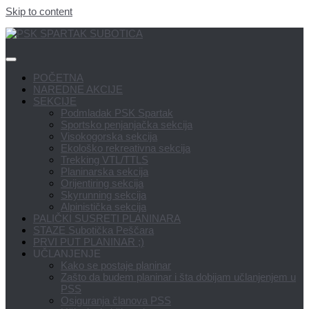
Skip to content
POČETNA
NAREDNE AKCIJE
SEKCIJE
Podmladak PSK Spartak
Sportsko penjanjačka sekcija
Visokogorska sekcija
Ekološko rekreativna sekcija
Trekking VTL/TTLS
Planinarska sekcija
Orijentiring sekcija
Skyrunning sekcija
Alpinistička sekcija
PALIČKI SUSRETI PLANINARA
STAZE Subotička Peščara
PRVI PUT PLANINAR ;)
UČLANJENJE
Kako se postaje planinar
Zašto da budem planinar i šta dobijam učlanjenjem u
PSS
Osiguranja članova PSS