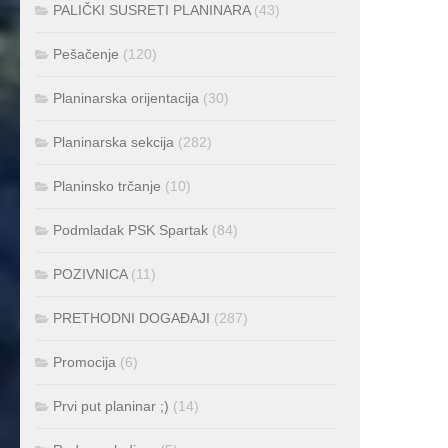
PALIČKI SUSRETI PLANINARA
(43)
Pešačenje
(120)
Planinarska orijentacija
(30)
Planinarska sekcija
(282)
Planinsko trčanje
(10)
Podmladak PSK Spartak
(84)
POZIVNICA
(11)
PRETHODNI DOGAĐAJI
(287)
Promocija
(6)
Prvi put planinar ;)
(14)