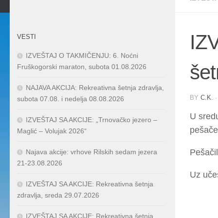
IZ
VESTI
IZVEŠTAJ O TAKMIČENJU: 6. Noćni
šet
Fruškogorski maraton, subota 01.08.2026
NAJAVA AKCIJA: Rekreativna šetnja zdravlja,
BY
C.K.
subota 07.08. i nedelja 08.08.2026
U sredu
IZVEŠTAJ SA AKCIJE: „Trnovačko jezero –
pešačen
Maglić – Volujak 2026“
Pešačil
Najava akcije: vrhove Rilskih sedam jezera
21-23.08.2026
Uz uče
IZVEŠTAJ SA AKCIJE: Rekreativna šetnja
zdravlja, sreda 29.07.2026
IZVEŠTAJ SA AKCIJE: Rekreativna šetnja