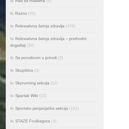
Rad sa mladima
(5)
Razno
(45)
Rekreativna šetnja zdravlja
(478)
Rekreativna šetnja zdravlja – prethodni
događaji
(90)
Sa porodicom u prirodi
(3)
Skupština
(3)
Skyrunning sekcija
(12)
Spartak Wiki
(10)
Sportsko penjanjačka sekcija
(151)
STAZE Fruškagora
(4)