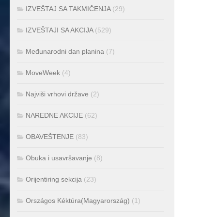
IZVEŠTAJ SA TAKMIČENJA
(29)
IZVEŠTAJI SA AKCIJA
(529)
Međunarodni dan planina
(7)
MoveWeek
(4)
Najviši vrhovi države
(2)
NAREDNE AKCIJE
(62)
OBAVEŠTENJE
(83)
Obuka i usavršavanje
(8)
Orijentiring sekcija
(23)
Országos Kéktúra(Magyarország)
(1)