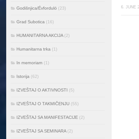
6. JUNE 
Godišnjica/Évforduló
(23)
Grad Subotica
(16)
HUMANITARNA AKCIJA
(2)
Humanitarna trka
(1)
In memoriam
(1)
Istorija
(62)
IZVEŠTAJ O AKTIVNOSTI
(5)
IZVEŠTAJ O TAKMIČENJU
(55)
IZVEŠTAJ SA MANIFESTACIJE
(2)
IZVEŠTAJ SA SEMINARA
(2)