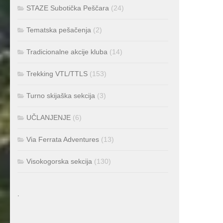
STAZE Subotička Peščara
(24)
Tematska pešačenja
(2)
Tradicionalne akcije kluba
(14)
Trekking VTL/TTLS
(153)
Turno skijaška sekcija
(3)
UČLANJENJE
(6)
Via Ferrata Adventures
(13)
Visokogorska sekcija
(130)
.