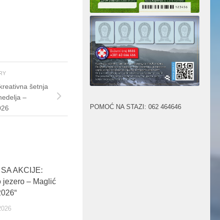
ORY
reativna šetnja
nedelja –
POMOĆ NA STAZI: 062 464646
026
 SA AKCIJE:
 jezero – Maglić
2026“
2026