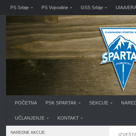
PS Srbije
PS Vojvodine
GSS Srbije
UIAA/ER
Skip to content
POČETNA
PSK SPARTAK
SEKCIJE
NARED
UČLANJENJE
KONTAKT
NAREDNE AKCIJE:
IZVEŠTA