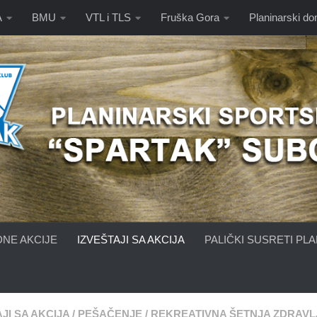
A
BMU
VTL i TLS
Fruška Gora
Planinarski d
NE AKCIJE
IZVEŠTAJI SA AKCIJA
PALIČKI SUSRETI PL
JI SA AKCIJA
/
PEŠAČENJE
/
REKREATIVNA ŠETNJA ZDRAVL