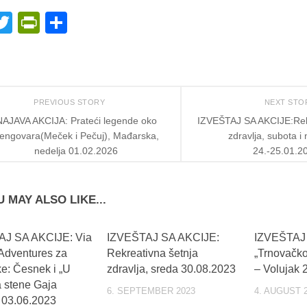
acebook
Twitter
PrintFriendly
Share
PREVIOUS STORY
NEXT ST
NAJAVA AKCIJA: Prateći legende oko
IZVEŠTAJ SA AKCIJE:Rek
engovara(Meček i Pečuj), Mađarska,
zdravlja, subota i 
nedelja 01.02.2026
24.-25.01.2
 MAY ALSO LIKE...
AJ SA AKCIJE: Via
IZVEŠTAJ SA AKCIJE:
IZVEŠTAJ
 Adventures za
Rekreativna šetnja
„Trnovačko
ke: Česnek i „U
zdravlja, sreda 30.08.2023
– Volujak 
a stene Gaja
6. SEPTEMBER 2023
4. AUGUST 
, 03.06.2023