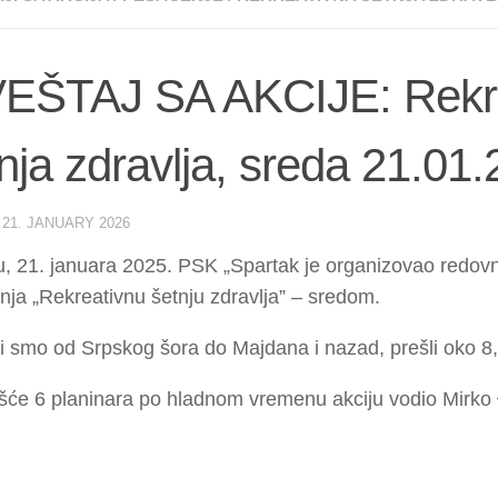
VEŠTAJ SA AKCIJE: Rekr
nja zdravlja, sreda 21.01.
·
21. JANUARY 2026
, 21. januara 2025. PSK „Spartak je organizovao redovn
ja „Rekreativnu šetnju zdravlja” – sredom.
i smo od Srpskog šora do Majdana i nazad, prešli oko 8
šće 6 planinara po hladnom vremenu akciju vodio Mirko 