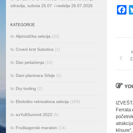
zdravlja, subota 25.07. i nedelja 26.07.2026
F
KATEGORIJE
Alpinistička sekcija
(20)
Crveni krst Subotica
(1)
Z
Dan pešačenja
(16)
Dani planinara Srbije
(5)
YOU
Dry tooling
(2)
Ekološko rekreativna sekcija
(169)
IZVEŠT
Ferrata
exYu8Summit 2022
(5)
početni
atrakcij
Fruškagorski maraton
(14)
klisure“