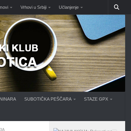
omovi
Vrhovi u Srbiji
Učlanjenje
ANINARA
SUBOTIČKA PEŠČARA
STAZE GPX
JA