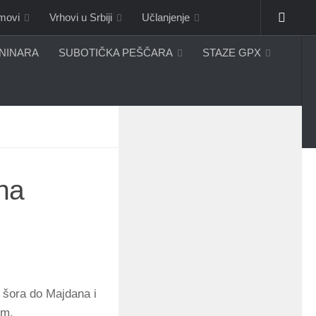
omovi
Vrhovi u Srbiji
Učlanjenje
ANINARA
SUBOTIČKA PEŠČARA
STAZE GPX
na
 šora do Majdana i
om.