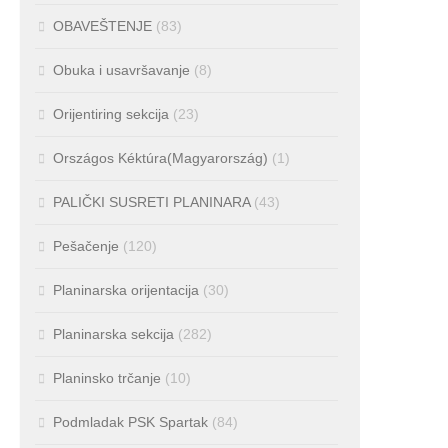
OBAVEŠTENJE
(83)
Obuka i usavršavanje
(8)
Orijentiring sekcija
(23)
Országos Kéktúra(Magyarország)
(1)
PALIČKI SUSRETI PLANINARA
(43)
Pešačenje
(120)
Planinarska orijentacija
(30)
Planinarska sekcija
(282)
Planinsko trčanje
(10)
Podmladak PSK Spartak
(84)