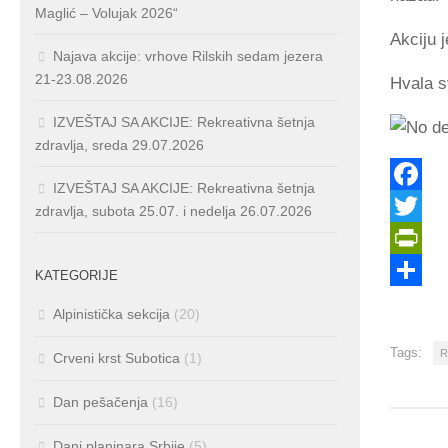
Maglić – Volujak 2026“
Akciju 
Najava akcije: vrhove Rilskih sedam jezera
21-23.08.2026
Hvala s
IZVEŠTAJ SA AKCIJE: Rekreativna šetnja
zdravlja, sreda 29.07.2026
IZVEŠTAJ SA AKCIJE: Rekreativna šetnja
Facebo
zdravlja, subota 25.07. i nedelja 26.07.2026
Twitter
PrintFr
KATEGORIJE
Share
Alpinistička sekcija
(20)
Tags:
R
Crveni krst Subotica
(1)
Dan pešačenja
(16)
Dani planinara Srbije
(5)