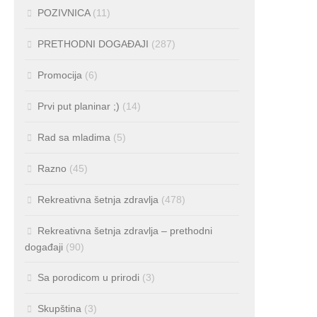
POZIVNICA
(11)
PRETHODNI DOGAĐAJI
(287)
Promocija
(6)
Prvi put planinar ;)
(14)
Rad sa mladima
(5)
Razno
(45)
Rekreativna šetnja zdravlja
(478)
Rekreativna šetnja zdravlja – prethodni
događaji
(90)
Sa porodicom u prirodi
(3)
Skupština
(3)