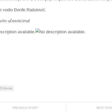
je vodio Đorđe Radulović.
vim učesnicima!
ok
iendly
Š Zdravlja
PREVIOUS STORY
NEXT ST