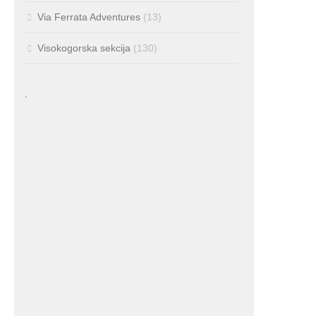
Via Ferrata Adventures
(13)
Visokogorska sekcija
(130)
.