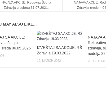
NAJAVA AKCIJE: Redovna Šetnja
NAJAVA AKCIJE: Red
Zdravlja u subotu 31.07.2021.
Zdravlja sredom 04
 MAY ALSO LIKE...
AJ SA AKCIJE:
NAJAVA A
ivna šetnja
Rekreativn
IZVEŠTAJ SA AKCIJE: RŠ
, sreda 06.05.2026
zdravlja, s
Zdravlja 19.03.2022.
nedelja 22
026
19. MARCH 2022
20. OCTOBE