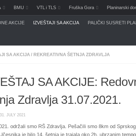
A
BMU
VTL i TLS
Fruška Gora
Planinarski d
NE AKCIJE
IZVEŠTAJI SA AKCIJA
PALIČKI SUSRETI PL
JI SA AKCIJA
/
REKREATIVNA ŠETNJA ZDRAVLJA
VEŠTAJ SA AKCIJE: Redov
nja Zdravlja 31.07.2021.
31. JULY 2021
021. održali smo RŠ Zdravlja. Pešačili smo 8km od Sprskog
Učesnika je bilo 14, šetnja je trajala oko 2h, ubrzanim temp