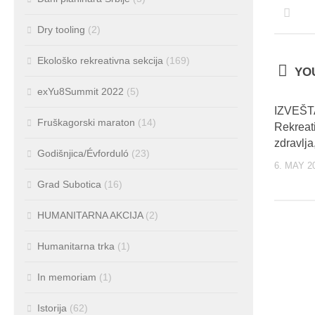
Dry tooling
(2)
Ekološko rekreativna sekcija
(169)
YOU
exYu8Summit 2022
(5)
IZVEŠT
Fruškagorski maraton
(14)
Rekreat
zdravlja
Godišnjica/Évforduló
(23)
6. MAY 2
Grad Subotica
(16)
HUMANITARNA AKCIJA
(2)
Humanitarna trka
(1)
In memoriam
(1)
Istorija
(62)