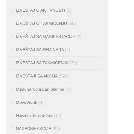
IZVEŠTAJ O AKTIVNOSTI
(5)
IZVEŠTAJ O TAKMIČENJU
(55)
IZVEŠTAJ SA MANIFESTACIJE
(2)
IZVEŠTAJ SA SEMINARA
(2)
IZVEŠTAJ SA TAKMIČENJA
(29)
IZVEŠTAJI SA AKCIJA
(529)
Međunarodni dan planina
(7)
MoveWeek
(4)
Najviši vrhovi države
(2)
NAREDNE AKCIJE
(62)