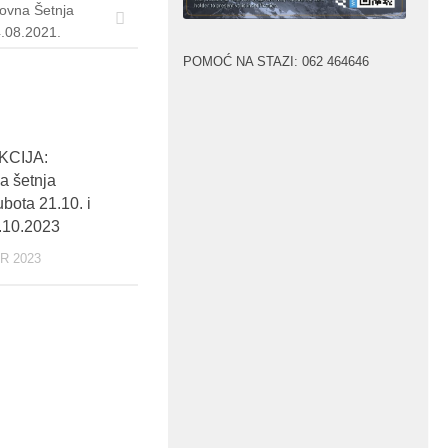
ovna Šetnja
.08.2021.
POMOĆ NA STAZI: 062 464646
KCIJA:
a šetnja
ubota 21.10. i
.10.2023
R 2023