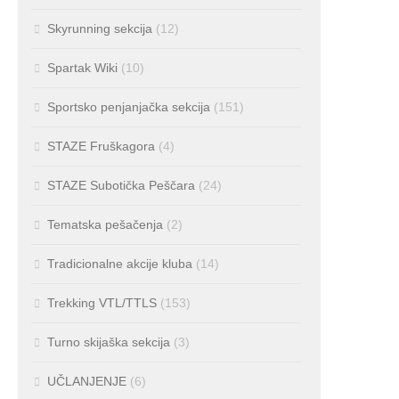
Skyrunning sekcija
(12)
Spartak Wiki
(10)
Sportsko penjanjačka sekcija
(151)
STAZE Fruškagora
(4)
STAZE Subotička Peščara
(24)
Tematska pešačenja
(2)
Tradicionalne akcije kluba
(14)
Trekking VTL/TTLS
(153)
Turno skijaška sekcija
(3)
UČLANJENJE
(6)