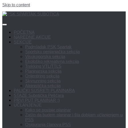
Skip to content
POČETNA
NAREDNE AKCIJE
SEKCIJE
Podmladak PSK Spartak
Sportsko penjanjačka sekcija
Visokogorska sekcija
Ekološko rekreativna sekcija
Trekking VTL/TTLS
Planinarska sekcija
Orijentiring sekcija
Skyrunning sekcija
Alpinistička sekcija
PALIČKI SUSRETI PLANINARA
STAZE Subotička Peščara
PRVI PUT PLANINAR ;)
UČLANJENJE
Kako se postaje planinar
Zašto da budem planinar i šta dobijam učlanjenjem u
PSS
Osiguranja članova PSS