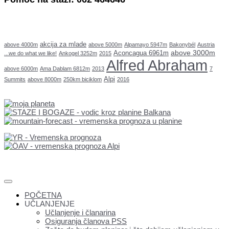
akcija za mlade
above 4000m
above 5000m
Alpamayo 5947m
Bakonybél
Austria
above 3000m
Aconcagua 6961m
...we do what we like!
Ankogel 3252m
2015
Alfred Abraham
above 6000m
Ama Dablam 6812m
2013
7
Alpi
Summits
above 8000m
250km biciklom
2016
POČETNA
UČLANJENJE
Učlanjenje i članarina
Osiguranja članova PSS