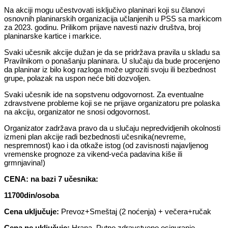
Na akciji mogu učestvovati isključivo planinari koji su članovi
osnovnih planinarskih organizacija učlanjenih u PSS sa markicom
za 2023. godinu. Prilikom prijave navesti naziv društva, broj
planinarske kartice i markice.
Svaki učesnik akcije dužan je da se pridržava pravila u skladu sa
Pravilnikom o ponašanju planinara. U slučaju da bude procenjeno
da planinar iz bilo kog razloga može ugroziti svoju ili bezbednost
grupe, polazak na uspon neće biti dozvoljen.
Svaki učesnik ide na sopstvenu odgovornost. Za eventualne
zdravstvene probleme koji se ne prijave organizatoru pre polaska
na akciju, organizator ne snosi odgovornost.
Organizator zadržava pravo da u slučaju nepredvidjenih okolnosti
izmeni plan akcije radi bezbednosti učesnika(nevreme,
nespremnost) kao i da otkaže istog (od zavisnosti najavljenog
vremenske prognoze za vikend-veća padavina kiše ili
grmnjavina!)
CENA: na bazi 7 učesnika:
11700din/osoba
Cena uključuje:
Prevoz+Smeštaj (2 noćenja) + večera+ručak
Cena ne uključuje:
Hrana, Putno zdravstveno osiguranje,