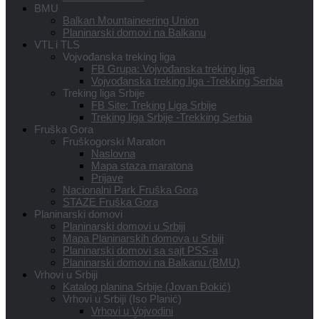
BMU
Balkan Mountaineering Union
Planinarski domovi na Balkanu
VTL i TLS
Vojvođanska treking liga
FB Grupa: Vojvođanska treking liga
Vojvođanska treking liga -Trekking Serbia
Treking liga Srbije
FB Site: Treking Liga Srbije
Treking liga Srbije -Trekking Serbia
Fruška Gora
Fruškogorski Maraton
Naslovna
Mapa staza maratona
Prijave
Nacionalni Park Fruška Gora
STAZE Fruška Gora
Planinarski domovi
Planinarski domovi u Srbiji
Mapa Planinarskih domova u Srbiji
Planinarski domovi sa sajt PSS-a
Planinarski domovi na Balkanu (BMU)
Vrhovi u Srbiji
Katalog planina Srbije (Jovan Đokić)
Vrhovi u Srbiji (Iso Planić)
Vrhovi u Vojvodini