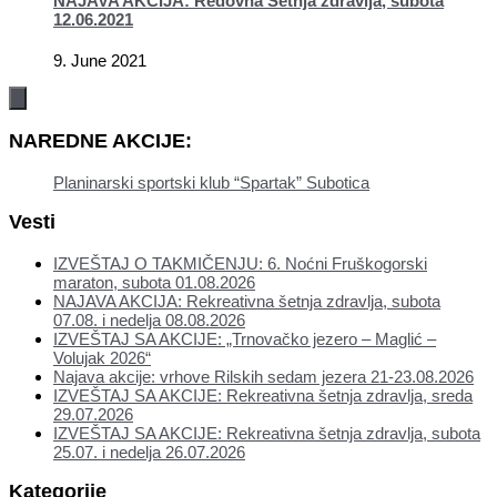
NAJAVA AKCIJA: Redovna Šetnja zdravlja, subota
12.06.2021
9. June 2021
NAREDNE AKCIJE:
Planinarski sportski klub “Spartak” Subotica
Vesti
IZVEŠTAJ O TAKMIČENJU: 6. Noćni Fruškogorski
maraton, subota 01.08.2026
NAJAVA AKCIJA: Rekreativna šetnja zdravlja, subota
07.08. i nedelja 08.08.2026
IZVEŠTAJ SA AKCIJE: „Trnovačko jezero – Maglić –
Volujak 2026“
Najava akcije: vrhove Rilskih sedam jezera 21-23.08.2026
IZVEŠTAJ SA AKCIJE: Rekreativna šetnja zdravlja, sreda
29.07.2026
IZVEŠTAJ SA AKCIJE: Rekreativna šetnja zdravlja, subota
25.07. i nedelja 26.07.2026
Kategorije