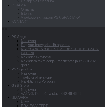
Učlanjenje i članarina
O NAMA
O nama
Istorija
Visokogorski usponi PSK SPARTAKA
KONTAKT
PS Srbije
Naslovna
Registar kategorisanih sportista
KATEGOR. SPORTISTI ZA REZULTATE U 2018.
GODINI
Kalendar aktivnosti
Kalendara takmičenja i manifestacija PSS u 2020
godini
PS Vojvodine
Naslovna
Tradicionalne akcije
Najaktivniji u Vojvodini
GSS Srbije
Naslovna
VAŽNO: Pomoć na stazi: 062 46 46 46
UIAA/ERA
UIAA
ERA-EWV-FERP