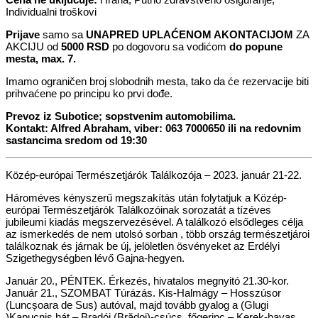
Individualni troškovi
Prijave
samo sa
UNAPRED UPLAĆENOM AKONTACIJOM
ZA
AKCIJU od
5000 RSD
po dogovoru sa vodićom
do popune
mesta, max. 7.
Imamo ograničen broj slobodnih mesta, tako da će rezervacije biti
prihvaćene po principu ko prvi dođe.
Prevoz iz Subotice; sopstvenim automobilima.
Kontakt: Alfred Abraham, viber: 063 7000650 ili na redovnim
sastancima sredom od 19:30
Közép-európai Természetjárók Találkozója – 2023. január 21-22.
Hároméves kényszerű megszakítás után folytatjuk a Közép-
európai Természetjárók Találkozóinak sorozatát a tízéves
jubileumi kiadás megszervezésével. A találkozó elsődleges célja
az ismerkedés de nem utolsó sorban , több ország természetjároi
találkoznak és járnak be új, jelöletlen ösvényeket az Erdélyi
Szigethegységben lévő Gajna-hegyen.
Január 20., PÉNTEK. Érkezés, hivatalos megnyitó 21.30-kor.
Január 21., SZOMBAT Túrázás. Kis-Halmágy – Hosszúsor
(Luncșoara de Sus) autóval, majd tovább gyalog a (Glugi
)Kapucnis hát – Bradói (Brădoi)-csúcs, főgerinc – Kerek-havas