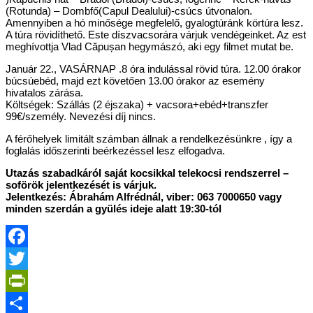
(Rotunda) – Dombfő(Capul Dealului)-csúcs útvonalon.
Amennyiben a hó minősége megfelelő, gyalogtúránk körtúra lesz.
A túra rövidíthető. Este díszvacsorára várjuk vendégeinket. Az est
meghívottja Vlad Căpușan hegymászó, aki egy filmet mutat be.
Január 22., VASÁRNAP .8 óra indulással rövid túra. 12.00 órakor
búcsúebéd, majd ezt követően 13.00 órakor az esemény
hivatalos zárása.
Költségek: Szállás (2 éjszaka) + vacsora+ebéd+transzfer
99€/személy. Nevezési díj nincs.
A férőhelyek limitált számban állnak a rendelkezésünkre , így a
foglalás időszerinti beérkezéssel lesz elfogadva.
Utazás szabadkáról saját kocsikkal telekocsi rendszerrel –
soförök jelentkezését is várjuk.
Jelentkezés: Ábrahám Alfrédnál, viber: 063 7000650 vagy
minden szerdán a gyülés ideje alatt 19:30-tól
Facebook
Twitter
PrintFriendly