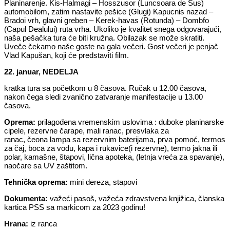
Planinarenje. Kis-Halmagi – Hosszusor (Luncsoara de Sus)
automobilom, zatim nastavite pešice (Glugi) Kapucnis nazad –
Bradoi vrh, glavni greben – Kerek-havas (Rotunda) – Dombfo
(Capul Dealului) ruta vrha. Ukoliko je kvalitet snega odgovarajući,
naša pešačka tura će biti kružna. Obilazak se može skratiti.
Uveče čekamo naše goste na gala večeri. Gost večeri je penjač
Vlad Kapušan, koji će predstaviti film.
22. januar, NEDELJA
kratka tura sa početkom u 8 časova. Ručak u 12.00 časova,
nakon čega sledi zvanično zatvaranje manifestacije u 13.00
časova.
Oprema:
prilagođena vremenskim uslovima : duboke planinarske
cipele, rezervne čarape, mali ranac, presvlaka za
ranac, čeona lampa sa rezervnim baterijama, prva pomoć, termos
za čaj, boca za vodu, kapa i rukavice(i rezervne), termo jakna ili
polar, kamašne, štapovi, lična apoteka, (letnja vreća za spavanje),
naočare sa UV zaštitom.
Tehnička oprema:
mini dereza, stapovi
Dokumenta:
važeći pasoš, važeća zdravstvena knjižica, članska
kartica PSS sa markicom za 2023 godinu!
Hrana:
iz ranca