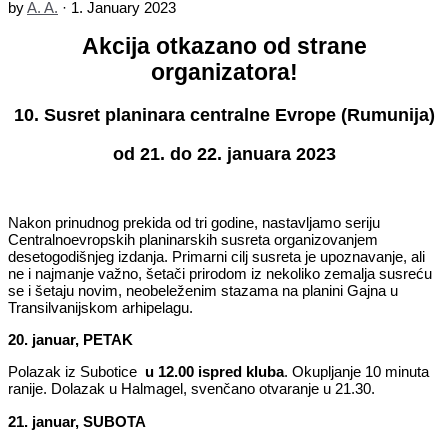
by
A. A.
·
1. January 2023
Akcija otkazano od strane
organizatora!
10. Susret planinara centralne Evrope (Rumunija)
od 21. do 22. januara 2023
Nakon prinudnog prekida od tri godine, nastavljamo seriju
Centralnoevropskih planinarskih susreta organizovanjem
desetogodišnjeg izdanja. Primarni cilj susreta je upoznavanje, ali
ne i najmanje važno, šetači prirodom iz nekoliko zemalja susreću
se i šetaju novim, neobeleženim stazama na planini Gajna u
Transilvanijskom arhipelagu.
20. januar, PETAK
Polazak iz Subotice
u 12.00 ispred kluba
. Okupljanje 10 minuta
ranije. Dolazak u Halmagel, svenčano otvaranje u 21.30.
21. januar, SUBOTA