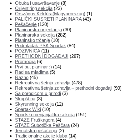
Obuka i usavršavanje
(8)
Orijentiring sekcija
(23)
Országos Kéktúra(Magyarország)
(1)
PALIČKI SUSRETI PLANINARA
(43)
Pešačenje
(120)
Planinarska orijentacija
(30)
Planinarska sekcija
(282)
Planinsko trčanje
(10)
Podmladak PSK Spartak
(84)
POZIVNICA
(11)
PRETHODNI DOGAĐAJI
(287)
Promocija
(6)
Prvi put planinar ;)
(14)
Rad sa mladima
(5)
Razno
(45)
Rekreativna šetnja zdravlja
(478)
Rekreativna šetnja zdravlja – prethodni događaji
(90)
Sa porodicom u prirodi
(3)
Skupština
(3)
Skyrunning sekcija
(12)
Spartak Wiki
(10)
Sportsko penjanjačka sekcija
(151)
STAZE Fruškagora
(4)
STAZE Subotička Peščara
(24)
Tematska pešačenja
(2)
Tradicionalne akcije kluba
(14)