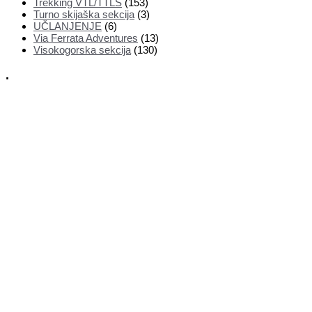
Trekking VTL/TTLS
(153)
Turno skijaška sekcija
(3)
UČLANJENJE
(6)
Via Ferrata Adventures
(13)
Visokogorska sekcija
(130)
.