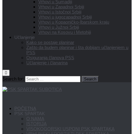
Vrhovi u Šumadiji
Vrhovi u Zapadnoj Srbiji
Vrhovi u Istočnoj Srbiji
Vrhovi u jugozapadnoj Srbiji
Vrhovi u Kopaoničko-Ibarskom kraju
Vrhovi u Južnoj Srbiji
Vrhovi na Kosovu i Metohiji
Učlanjenje
Kako se postaje planinar
Zašto da budem planinar i šta dobijam učlanjenjem u
PSS
Osiguranja članova PSS
Učlanjenje i članarina
Search for:
POČETNA
PSK SPARTAK
O NAMA
ISTORIJA
VISOKOGORSKI USPONI PSK SPARTAKA
VRHUNSKI SPORTISTI PSK SPARTAKA