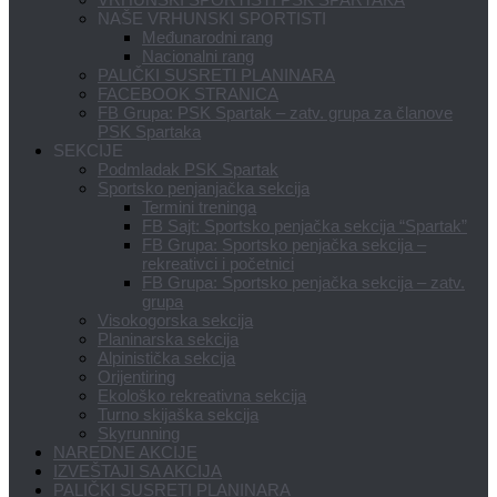
NAŠE VRHUNSKI SPORTISTI
Međunarodni rang
Nacionalni rang
PALIČKI SUSRETI PLANINARA
FACEBOOK STRANICA
FB Grupa: PSK Spartak – zatv. grupa za članove
PSK Spartaka
SEKCIJE
Podmladak PSK Spartak
Sportsko penjanjačka sekcija
Termini treninga
FB Sajt: Sportsko penjačka sekcija “Spartak”
FB Grupa: Sportsko penjačka sekcija –
rekreativci i početnici
FB Grupa: Sportsko penjačka sekcija – zatv.
grupa
Visokogorska sekcija
Planinarska sekcija
Alpinistička sekcija
Orijentiring
Ekološko rekreativna sekcija
Turno skijaška sekcija
Skyrunning
NAREDNE AKCIJE
IZVEŠTAJI SA AKCIJA
PALIČKI SUSRETI PLANINARA