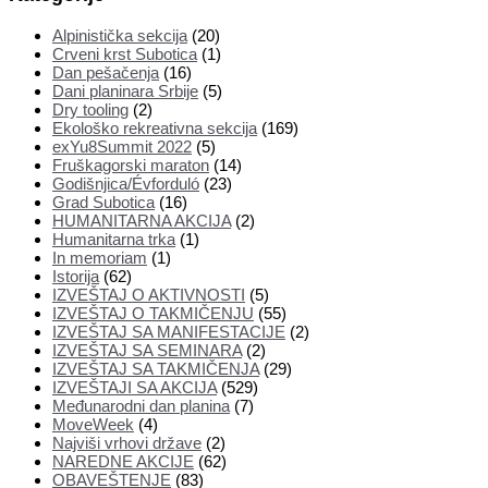
Alpinistička sekcija
(20)
Crveni krst Subotica
(1)
Dan pešačenja
(16)
Dani planinara Srbije
(5)
Dry tooling
(2)
Ekološko rekreativna sekcija
(169)
exYu8Summit 2022
(5)
Fruškagorski maraton
(14)
Godišnjica/Évforduló
(23)
Grad Subotica
(16)
HUMANITARNA AKCIJA
(2)
Humanitarna trka
(1)
In memoriam
(1)
Istorija
(62)
IZVEŠTAJ O AKTIVNOSTI
(5)
IZVEŠTAJ O TAKMIČENJU
(55)
IZVEŠTAJ SA MANIFESTACIJE
(2)
IZVEŠTAJ SA SEMINARA
(2)
IZVEŠTAJ SA TAKMIČENJA
(29)
IZVEŠTAJI SA AKCIJA
(529)
Međunarodni dan planina
(7)
MoveWeek
(4)
Najviši vrhovi države
(2)
NAREDNE AKCIJE
(62)
OBAVEŠTENJE
(83)