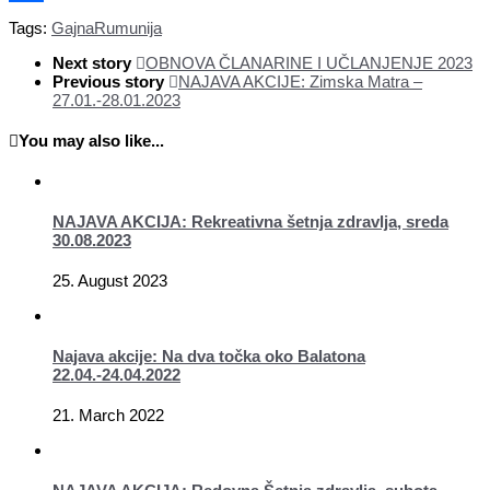
Share
Tags:
Gajna
Rumunija
Next story
OBNOVA ČLANARINE I UČLANJENJE 2023
Previous story
NAJAVA AKCIJE: Zimska Matra –
27.01.-28.01.2023
You may also like...
NAJAVA AKCIJA: Rekreativna šetnja zdravlja, sreda
30.08.2023
25. August 2023
Najava akcije: Na dva točka oko Balatona
22.04.-24.04.2022
21. March 2022