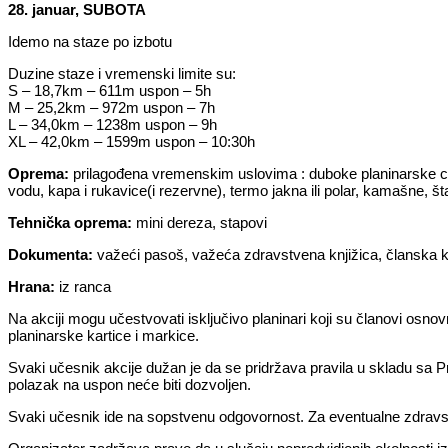
28. januar, SUBOTA
Idemo na staze po izbotu
Duzine staze i vremenski limite su:
S – 18,7km – 611m uspon – 5h
M – 25,2km – 972m uspon – 7h
L – 34,0km – 1238m uspon – 9h
XL – 42,0km – 1599m uspon – 10:30h
Oprema:
prilagođena vremenskim uslovima : duboke planinarske ci
vodu, kapa i rukavice(i rezervne), termo jakna ili polar, kamašne, š
Tehnička oprema:
mini dereza, stapovi
Dokumenta:
važeći pasoš, važeća zdravstvena knjižica, članska
Hrana:
iz ranca
Na akciji mogu učestvovati isključivo planinari koji su članovi osno
planinarske kartice i markice.
Svaki učesnik akcije dužan je da se pridržava pravila u skladu sa P
polazak na uspon neće biti dozvoljen.
Svaki učesnik ide na sopstvenu odgovornost. Za eventualne zdravstv