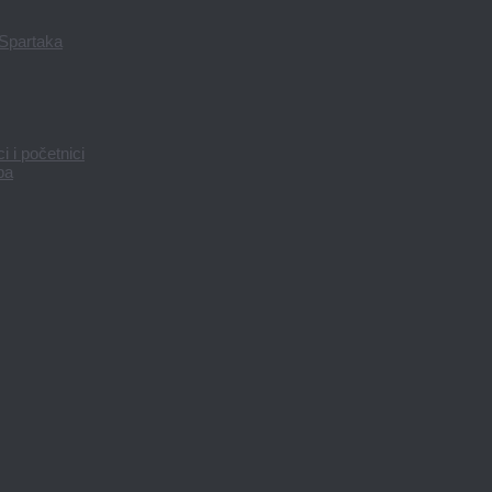
 Spartaka
 i početnici
pa