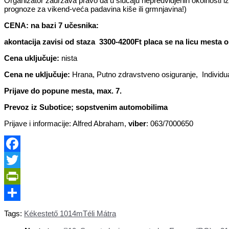
Organizator zadržava pravo da u slučaju nepredvidjenih okolnosti 
prognoze za vikend-veća padavina kiše ili grmnjavina!)
CENA: na bazi 7 učesnika:
akontacija zavisi od staza 3300-4200Ft placa se na licu mesta 
Cena uključuje:
nista
Cena ne uključuje:
Hrana, Putno zdravstveno osiguranje, Individual
Prijave
do popune mesta, max. 7.
Prevoz iz Subotice; sopstvenim automobilima
Prijave i informacije: Alfred Abraham,
viber
: 063/7000650
Facebook
Twitter
PrintFriendly
Share
Tags:
Kékestető 1014m
Téli Mátra