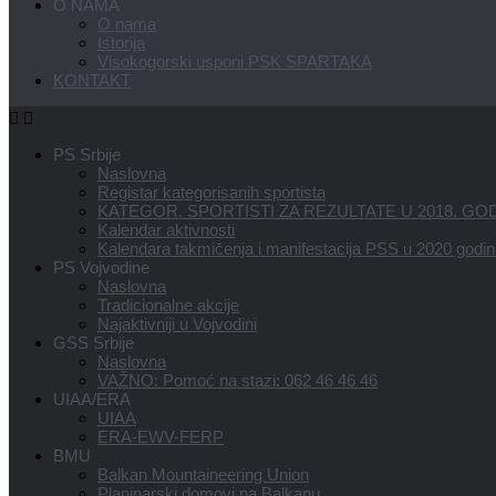
O NAMA
O nama
Istorija
Visokogorski usponi PSK SPARTAKA
KONTAKT
PS Srbije
Naslovna
Registar kategorisanih sportista
KATEGOR. SPORTISTI ZA REZULTATE U 2018. GOD
Kalendar aktivnosti
Kalendara takmičenja i manifestacija PSS u 2020 godin
PS Vojvodine
Naslovna
Tradicionalne akcije
Najaktivniji u Vojvodini
GSS Srbije
Naslovna
VAŽNO: Pomoć na stazi: 062 46 46 46
UIAA/ERA
UIAA
ERA-EWV-FERP
BMU
Balkan Mountaineering Union
Planinarski domovi na Balkanu