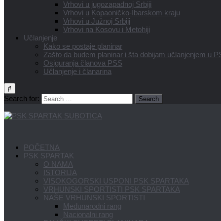
Vrhovi u jugozapadnoj Srbiji
Vrhovi u Kopaoničko-Ibarskom kraju
Vrhovi u Južnoj Srbiji
Vrhovi na Kosovu i Metohiji
Učlanjenje
Kako se postaje planinar
Zašto da budem planinar i šta dobijam učlanjenjem u 
Osiguranja članova PSS
Učlanjenje i članarina
Search for:
POČETNA
PSK SPARTAK
O NAMA
ISTORIJA
VISOKOGORSKI USPONI PSK SPARTAKA
VRHUNSKI SPORTISTI PSK SPARTAKA
NAŠE VRHUNSKI SPORTISTI
Međunarodni rang
Nacionalni rang