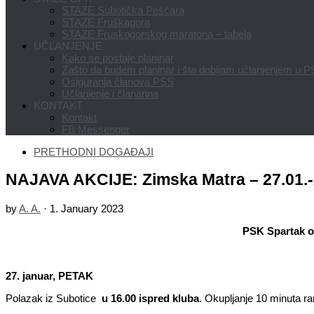
STAZE Subotička Peščara
STAZE Fruškagora
STAZE Fruskogorskog maratona – tabela
UČLANJENJE
Kako se postaje planinar
Zašto da budem planinar i šta dobijam učlanjenjem u 
Osiguranja članova PSS
Učlanjenje i članarina
KONTAKT
Kontakt
FB Messenger
PRETHODNI DOGAĐAJI
NAJAVA AKCIJE: Zimska Matra – 27.01.-
by
A. A.
·
1. January 2023
PSK Spartak or
27. januar, PETAK
Polazak iz Subotice
u 16.00 ispred kluba
. Okupljanje 10 minuta ra