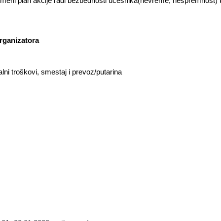
izmeni plan akcije radi bezbednosti učesnika(nevreme, nespremnost) 
organizatora
ni troškovi, smestaj i prevoz/putarina