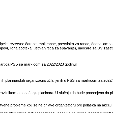
pele, rezervne čarape, mali ranac, presvlaka za ranac, čeona lampa
tapovi, lična apoteka, (letnja vreća za spavanje), naočare sa UV zašti
 kartica PSS sa markicom za 2022/2023 godinu!
vnih planinarskih organizacija učlanjenih u PSS sa markicom za 2022/2
ravilnikom o ponašanju planinara. U slučaju da bude procenjeno da pla
ene probleme koji se ne prijave organizatoru pre polaska na akciju,