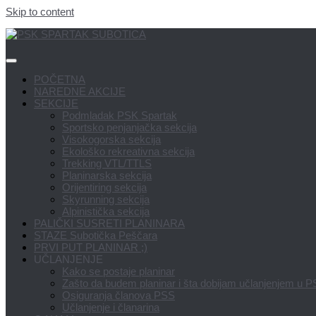
Skip to content
POČETNA
NAREDNE AKCIJE
SEKCIJE
Podmladak PSK Spartak
Sportsko penjanjačka sekcija
Visokogorska sekcija
Ekološko rekreativna sekcija
Trekking VTL/TTLS
Planinarska sekcija
Orijentiring sekcija
Skyrunning sekcija
Alpinistička sekcija
PALIČKI SUSRETI PLANINARA
STAZE Subotička Peščara
PRVI PUT PLANINAR ;)
UČLANJENJE
Kako se postaje planinar
Zašto da budem planinar i šta dobijam učlanjenjem u 
Osiguranja članova PSS
Učlanjenje i članarina