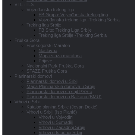
VTL i TLS
Vojvođanska treking liga
FB Grupa: Vojvođanska treking liga
Vojvođanska treking liga -Trekking Serbia
Treking liga Srbije
FB Site: Treking Liga Srbije
Treking liga Srbije -Trekking Serbia
Fruška Gora
Fruškogorski Maraton
Naslovna
Mapa staza maratona
Prijave
Nacionalni Park Fruška Gora
STAZE Fruška Gora
Planinarski domovi
Planinarski domovi u Srbiji
Mapa Planinarskih domova u Srbiji
Planinarski domovi sa sajt PSS-a
Planinarski domovi na Balkanu (BMU)
Vrhovi u Srbiji
Katalog planina Srbije (Jovan Đokić)
Vrhovi u Srbiji (Iso Planić)
Vrhovi u Vojvodini
Vrhovi u Šumadiji
Vrhovi u Zapadnoj Srbiji
Vrhovi u Istočnoj Srbiji