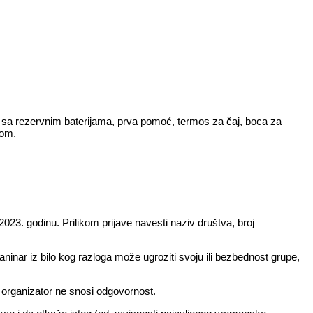
 sa rezervnim baterijama, prva pomoć, termos za čaj, boca za
tom.
023. godinu. Prilikom prijave navesti naziv društva, broj
ninar iz bilo kog razloga može ugroziti svoju ili bezbednost grupe,
 organizator ne snosi odgovornost.