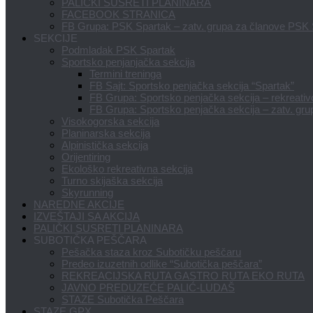
PALIČKI SUSRETI PLANINARA
FACEBOOK STRANICA
FB Grupa: PSK Spartak – zatv. grupa za članove PSK
SEKCIJE
Podmladak PSK Spartak
Sportsko penjanjačka sekcija
Termini treninga
FB Sajt: Sportsko penjačka sekcija “Spartak”
FB Grupa: Sportsko penjačka sekcija – rekreativci
FB Grupa: Sportsko penjačka sekcija – zatv. gru
Visokogorska sekcija
Planinarska sekcija
Alpinistička sekcija
Orijentiring
Ekološko rekreativna sekcija
Turno skijaška sekcija
Skyrunning
NAREDNE AKCIJE
IZVEŠTAJI SA AKCIJA
PALIČKI SUSRETI PLANINARA
SUBOTIČKA PEŠČARA
Pešačka staza kroz Subotičku peščaru
Predeo izuzetnih odlike “Subotička peščara”
REKREACIJSKA RUTA GASTRO RUTA EKO RUTA
JAVNO PREDUZEĆE PALIĆ-LUDAŠ
STAZE Subotička Peščara
STAZE GPX