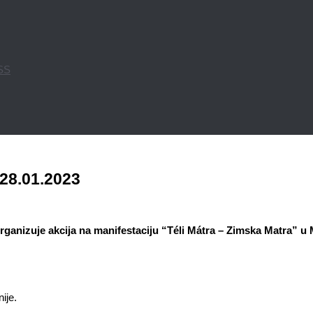
PSS
28.01.2023
ganizuje akcija na manifestaciju “Téli Mátra – Zimska Matra” u
nije.