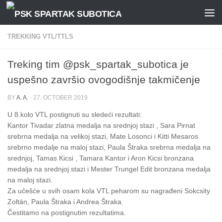
Skip to content
TREKKING VTL/TTLS
Treking tim @psk_spartak_subotica je
uspešno završio ovogodišnje takmičenje
BY
A. A.
·
27. OCTOBER 2019
U 8.kolo VTL postignuti su sledeći rezultati:
Kantor Tivadar zlatna medalja na srednjoj stazi , Sara Pirnat
srebrna medalja na velikoj stazi, Mate Losonci i Kitti Mesaros
srebrno medalje na maloj stazi, Paula Štraka srebrna medalja na
srednjoj, Tamas Kicsi , Tamara Kantor i Aron Kicsi bronzana
medalja na srednjoj stazi i Mester Trungel Edit bronzana medalja
na maloj stazi.
Za učešće u svih osam kola VTL peharom su nagrađeni Sokcsity
Zoltán, Paula Štraka i Andrea Štraka.
Čestitamo na postignutim rezultatima.