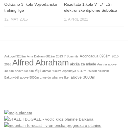
Održano 3. kolo Vojvođanske
Rezultata 1.kola VTL/TLS i
treking lige
elektronske diplome Subotica
12. MAY 2015
1. APRIL 2021
Aconcagua 6961m
Ankogel 3252m
Ama Dablam 6812m
2013
7 Summits
2015
Alfred Abraham
akcija za mlade
2016
Austria
above
Alpi
4000m
above 6000m
above 8000m
Alpamayo 5947m
250km biciklom
above 3000m
Bakonybél
above 5000m
...we do what we like!