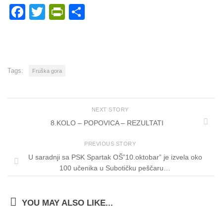
Facebook
Twitter
PrintFriendly
Share
Tags:
Fruška gora
NEXT STORY
8.KOLO – POPOVICA – REZULTATI
PREVIOUS STORY
U saradnji sa PSK Spartak OŠ”10.oktobar” je izvela oko
100 učenika u Subotičku peščaru…
YOU MAY ALSO LIKE...