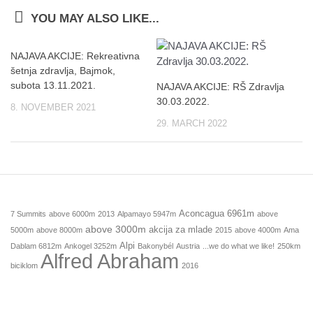
YOU MAY ALSO LIKE...
NAJAVA AKCIJE: Rekreativna
šetnja zdravlja, Bajmok,
subota 13.11.2021.
NAJAVA AKCIJE: RŠ Zdravlja
30.03.2022.
8. NOVEMBER 2021
29. MARCH 2022
Aconcagua 6961m
7 Summits
above 6000m
2013
Alpamayo 5947m
above
above 3000m
akcija za mlade
5000m
above 8000m
2015
above 4000m
Ama
Alpi
Dablam 6812m
Ankogel 3252m
Bakonybél
Austria
...we do what we like!
250km
Alfred Abraham
biciklom
2016