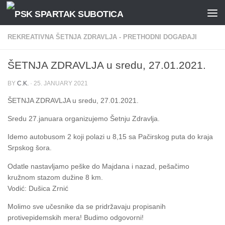
Skip to content
REKREATIVNA ŠETNJA ZDRAVLJA - PRETHODNI DOGAĐAJI
ŠETNJA ZDRAVLJA u sredu, 27.01.2021.
BY
C.K.
·
25. JANUARY 2021
ŠETNJA ZDRAVLJA u sredu, 27.01.2021.
Sredu 27.januara organizujemo Šetnju Zdravlja.
Idemo autobusom 2 koji polazi u 8,15 sa Pačirskog puta do kraja
Srpskog šora.
Odatle nastavljamo peške do Majdana i nazad, pešačimo
kružnom stazom dužine 8 km.
Vodić: Dušica Zrnić
Molimo sve učesnike da se pridržavaju propisanih
protivepidemskih mera! Budimo odgovorni!