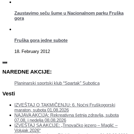
Zaustavimo seču šume u Nacionalnom parku Fruška
gora
Fruška gora jedne subote
18. February 2012
NAREDNE AKCIJE:
Planinarski sportski klub “Spartak” Subotica
Vesti
IZVEŠTAJ O TAKMIČENJU: 6. Noćni Fruškogorski
maraton, subota 01.08.2026
NAJAVA AKCIJA: Rekreativna šetnja zdravlja, subota
07.08. i nedelja 08.08.2026
IZVEŠTAJ SA AKCIJE: „Trnovačko jezero – Maglić –
Volujak 2026“