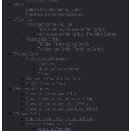
BMU
Balkan Mountaineering Union
Planinarski domovi na Balkanu
VTL i TLS
Vojvođanska treking liga
FB Grupa: Vojvođanska treking liga
Vojvođanska treking liga -Trekking Serbia
Treking liga Srbije
FB Site: Treking Liga Srbije
Treking liga Srbije -Trekking Serbia
Fruška Gora
Fruškogorski Maraton
Naslovna
Mapa staza maratona
Prijave
Nacionalni Park Fruška Gora
STAZE Fruška Gora
Planinarski domovi
Planinarski domovi u Srbiji
Mapa Planinarskih domova u Srbiji
Planinarski domovi sa sajt PSS-a
Planinarski domovi na Balkanu (BMU)
Vrhovi u Srbiji
Katalog planina Srbije (Jovan Đokić)
Vrhovi u Srbiji (Iso Planić)
Vrhovi u Vojvodini