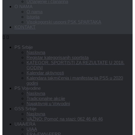
Učlanjenje i članarina
O NAMA
O nama
Istorija
Visokogorski usponi PSK SPARTAKA
KONTAKT
PS Srbije
Naslovna
Registar kategorisanih sportista
KATEGOR. SPORTISTI ZA REZULTATE U 2018.
GODINI
Kalendar aktivnosti
Kalendara takmičenja i manifestacija PSS u 2020
godini
PS Vojvodine
Naslovna
Tradicionalne akcije
Najaktivniji u Vojvodini
GSS Srbije
Naslovna
VAŽNO: Pomoć na stazi: 062 46 46 46
UIAA/ERA
UIAA
ERA-EWV-FERP