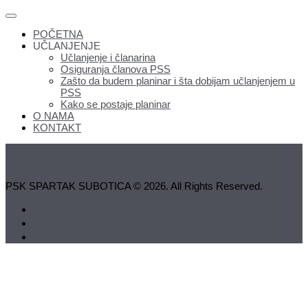
POČETNA
UČLANJENJE
Učlanjenje i članarina
Osiguranja članova PSS
Zašto da budem planinar i šta dobijam učlanjenjem u
PSS
Kako se postaje planinar
O NAMA
KONTAKT
PSK SPARTAK SUBOTICA © 2026. All Rights Reserved.