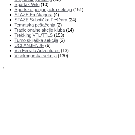
Spartak Wiki
(10)
Sportsko penjanjačka sekcija
(151)
STAZE Fruškagora
(4)
STAZE Subotička Peščara
(24)
Tematska pešačenja
(2)
Tradicionalne akcije kluba
(14)
Trekking VTL/TTLS
(153)
Turno skijaška sekcija
(3)
UČLANJENJE
(6)
Via Ferrata Adventures
(13)
Visokogorska sekcija
(130)
.