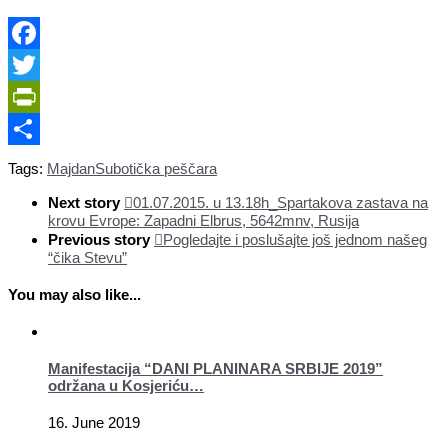
Facebook
Twitter
PrintFriendly
Share
Tags:
Majdan
Subotička peščara
Next story
01.07.2015. u 13.18h_Spartakova zastava na
krovu Evrope: Zapadni Elbrus, 5642mnv, Rusija
Previous story
Pogledajte i poslušajte još jednom našeg
“čika Stevu”
You may also like...
Manifestacija “DANI PLANINARA SRBIJE 2019”
održana u Kosjeriću…
16. June 2019