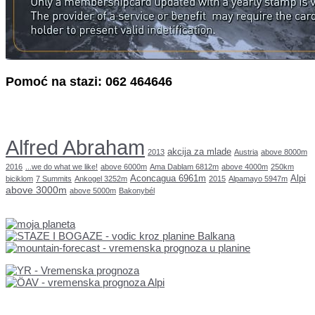
Pomoć na stazi: 062 464646
Alfred Abraham
akcija za mlade
2013
Austria
above 8000m
2016
...we do what we like!
above 6000m
Ama Dablam 6812m
above 4000m
250km
Aconcagua 6961m
Alpi
biciklom
7 Summits
Ankogel 3252m
2015
Alpamayo 5947m
above 3000m
above 5000m
Bakonybél