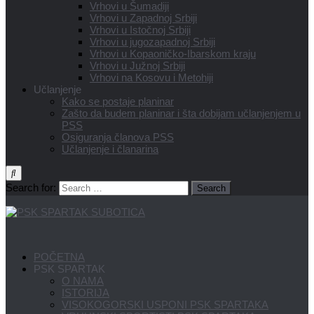
Vrhovi u Šumadiji
Vrhovi u Zapadnoj Srbiji
Vrhovi u Istočnoj Srbiji
Vrhovi u jugozapadnoj Srbiji
Vrhovi u Kopaoničko-Ibarskom kraju
Vrhovi u Južnoj Srbiji
Vrhovi na Kosovu i Metohiji
Učlanjenje
Kako se postaje planinar
Zašto da budem planinar i šta dobijam učlanjenjem u
PSS
Osiguranja članova PSS
Učlanjenje i članarina
Search for:
POČETNA
PSK SPARTAK
O NAMA
ISTORIJA
VISOKOGORSKI USPONI PSK SPARTAKA