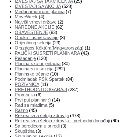
IZVEŠTAJ SA TAKMIČENJA
(29)
IZVEŠTAJI SA AKCIJA
(529)
Međunarodni dan planina
(7)
MoveWeek
(4)
Najviši vrhovi države
(2)
NAREDNE AKCIJE
(62)
OBAVEŠTENJE
(83)
Obuka i usavršavanje
(8)
Orijentiring sekcija
(23)
Országos Kéktúra(Magyarország)
(1)
PALIČKI SUSRETI PLANINARA
(43)
Pešačenje
(120)
Planinarska orijentacija
(30)
Planinarska sekcija
(282)
Planinsko trčanje
(10)
Podmladak PSK Spartak
(84)
POZIVNICA
(11)
PRETHODNI DOGAĐAJI
(287)
Promocija
(6)
Prvi put planinar ;)
(14)
Rad sa mladima
(5)
Razno
(45)
Rekreativna šetnja zdravlja
(478)
Rekreativna šetnja zdravlja – prethodni događaji
(90)
Sa porodicom u prirodi
(3)
Skupština
(3)
Skyrunning sekcija
(12)