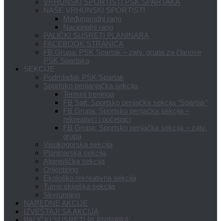
VRHUNSKI SPORTISTI PSK SPARTAKA
NAŠE VRHUNSKI SPORTISTI
Međunarodni rang
Nacionalni rang
PALIČKI SUSRETI PLANINARA
FACEBOOK STRANICA
FB Grupa: PSK Spartak – zatv. grupa za članove
PSK Spartaka
SEKCIJE
Podmladak PSK Spartak
Sportsko penjanjačka sekcija
Termini treninga
FB Sajt: Sportsko penjačka sekcija “Spartak”
FB Grupa: Sportsko penjačka sekcija –
rekreativci i početnici
FB Grupa: Sportsko penjačka sekcija – zatv.
grupa
Visokogorska sekcija
Planinarska sekcija
Alpinistička sekcija
Orijentiring
Ekološko rekreativna sekcija
Turno skijaška sekcija
Skyrunning
NAREDNE AKCIJE
IZVEŠTAJI SA AKCIJA
PALIČKI SUSRETI PLANINARA