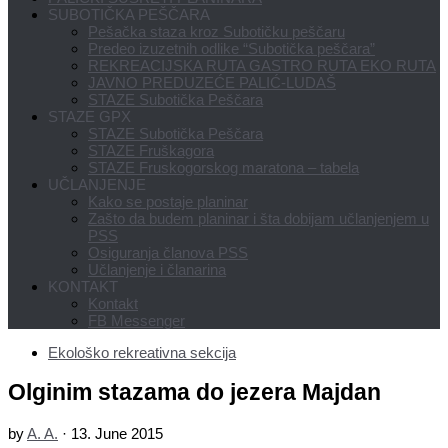
SUBOTIČKA PEŠČARA
Pešačka staza kroz Subotičku peščaru
Predeo izuzetnih odlike “Subotička peščara”
REKREACIJSKA RUTA GASTRO RUTA EKO RUTA
JAVNO PREDUZEĆE PALIĆ-LUDAŠ
STAZE Subotička Peščara
STAZE GPX
STAZE Subotička Peščara
STAZE Fruškagora
STAZE Fruskogorskog maratona – tabela
UČLANJENJE
Kako se postaje planinar
Zašto da budem planinar i šta dobijam učlanjenjem u
PSS
Osiguranja članova PSS
Učlanjenje i članarina
KONTAKT
Kontakt
FB Messenger
Ekološko rekreativna sekcija
Olginim stazama do jezera Majdan
by
A. A.
·
13. June 2015