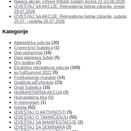
Najava akcije: vrhove Rilskih sedam jezera 21-23.08.2026
IZVEŠTAJ SA AKCIJE: Rekreativna šetnja zdravlja, sreda
29.07.2026
IZVEŠTAJ SA AKCIJE: Rekreativna šetnja zdravlja, subota
25.07. i nedelja 26.07.2026
Kategorije
Alpinistička sekcija
(20)
Crveni krst Subotica
(1)
Dan pešačenja
(16)
Dani planinara Srbije
(5)
Dry tooling
(2)
Ekološko rekreativna sekcija
(169)
exYu8Summit 2022
(5)
Fruškagorski maraton
(14)
Godišnjica/Évforduló
(23)
Grad Subotica
(16)
HUMANITARNA AKCIJA
(2)
Humanitarna trka
(1)
In memoriam
(1)
Istorija
(62)
IZVEŠTAJ O AKTIVNOSTI
(5)
IZVEŠTAJ O TAKMIČENJU
(55)
IZVEŠTAJ SA MANIFESTACIJE
(2)
IZVEŠTAJ SA SEMINARA
(2)