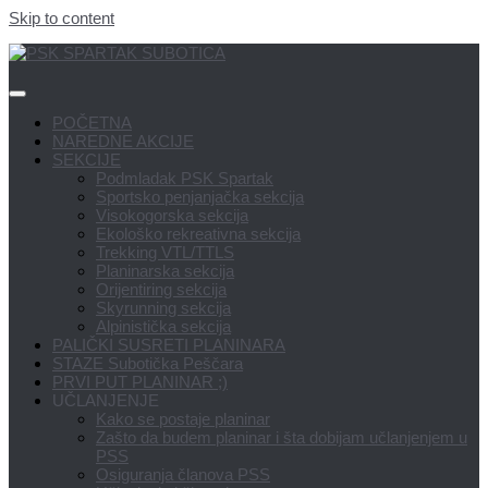
Skip to content
POČETNA
NAREDNE AKCIJE
SEKCIJE
Podmladak PSK Spartak
Sportsko penjanjačka sekcija
Visokogorska sekcija
Ekološko rekreativna sekcija
Trekking VTL/TTLS
Planinarska sekcija
Orijentiring sekcija
Skyrunning sekcija
Alpinistička sekcija
PALIČKI SUSRETI PLANINARA
STAZE Subotička Peščara
PRVI PUT PLANINAR ;)
UČLANJENJE
Kako se postaje planinar
Zašto da budem planinar i šta dobijam učlanjenjem u
PSS
Osiguranja članova PSS