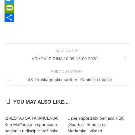
Twitter
PrintFriendly
Share
NEXT STORY
VRHOVI PIRINA 10.09-13.09.2020.
PREVIOUS STORY
43. Fruškagorski maraton: Planinsko trčanje
YOU MAY ALSO LIKE...
IZVEŠTAJ SA TAKMIČENJA:
Uspeh sportskih penjača PSK
Kup Mađarske u sportskom
„Spartak“ Subotica u
penjanju u disciplini težinsko,
Mađarskoj, vikend