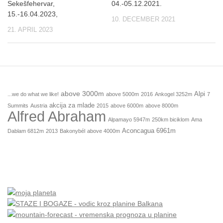
Sekešfehervar,
04.-05.12.2021.
15.-16.04.2023,
10. DECEMBER 2021
21. APRIL 2023
above 3000m
Alpi
...we do what we like!
above 5000m
2016
Ankogel 3252m
7
akcija za mlade
Summits
Austria
2015
above 6000m
above 8000m
Alfred Abraham
Alpamayo 5947m
250km biciklom
Ama
Aconcagua 6961m
Dablam 6812m
2013
Bakonybél
above 4000m