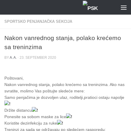
Skip to content
SPORTSKO PENJANJAČKA SEKCIJA
Nakon vanrednog stanja, polako krećemo
sa treninzima
BY
A. A.
·
23. SEPTEMBER 2020
Poštovani,
Nakon vanrednog stanja, polako krećemo sa treninzima. Ako nas
svratite, molimo Vas poštujte sledeće mere:
Samo penjačima je dozvoljen ulaz, roditelji,pratioci ostaju napolje
Držite distancu
Ponesite sa sobom maske za lice
Koristite dezinfekciju za ruke
Treninzi za sada se održavaju po sledećem rasporedu: