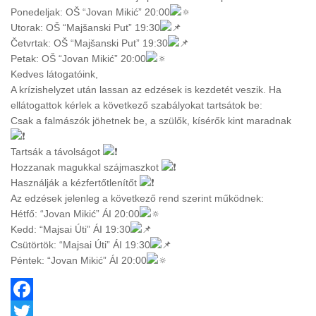
Ponedeljak: OŠ “Jovan Mikić” 20:00
Utorak: OŠ “Majšanski Put” 19:30
Četvrtak: OŠ “Majšanski Put” 19:30
Petak: OŠ “Jovan Mikić” 20:00
Kedves látogatóink,
A krízishelyzet után lassan az edzések is kezdetét veszik. Ha
ellátogattok kérlek a következő szabályokat tartsátok be:
Csak a falmászók jöhetnek be, a szülők, kísérők kint maradnak
Tartsák a távolságot
Hozzanak magukkal szájmaszkot
Használják a kézfertőtlenítőt
Az edzések jelenleg a következő rend szerint működnek:
Hétfő: “Jovan Mikić” ÁI 20:00
Kedd: “Majsai Úti” ÁI 19:30
Csütörtök: “Majsai Úti” ÁI 19:30
Péntek: “Jovan Mikić” ÁI 20:00
Facebook