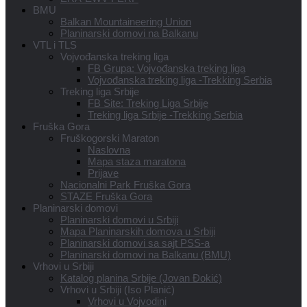
BMU
Balkan Mountaineering Union
Planinarski domovi na Balkanu
VTL i TLS
Vojvođanska treking liga
FB Grupa: Vojvođanska treking liga
Vojvođanska treking liga -Trekking Serbia
Treking liga Srbije
FB Site: Treking Liga Srbije
Treking liga Srbije -Trekking Serbia
Fruška Gora
Fruškogorski Maraton
Naslovna
Mapa staza maratona
Prijave
Nacionalni Park Fruška Gora
STAZE Fruška Gora
Planinarski domovi
Planinarski domovi u Srbiji
Mapa Planinarskih domova u Srbiji
Planinarski domovi sa sajt PSS-a
Planinarski domovi na Balkanu (BMU)
Vrhovi u Srbiji
Katalog planina Srbije (Jovan Đokić)
Vrhovi u Srbiji (Iso Planić)
Vrhovi u Vojvodini