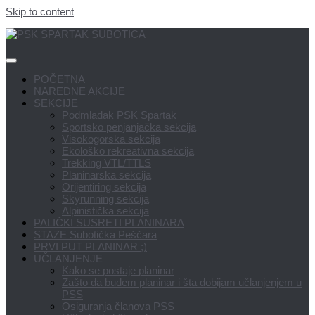
Skip to content
POČETNA
NAREDNE AKCIJE
SEKCIJE
Podmladak PSK Spartak
Sportsko penjanjačka sekcija
Visokogorska sekcija
Ekološko rekreativna sekcija
Trekking VTL/TTLS
Planinarska sekcija
Orijentiring sekcija
Skyrunning sekcija
Alpinistička sekcija
PALIČKI SUSRETI PLANINARA
STAZE Subotička Peščara
PRVI PUT PLANINAR ;)
UČLANJENJE
Kako se postaje planinar
Zašto da budem planinar i šta dobijam učlanjenjem u
PSS
Osiguranja članova PSS