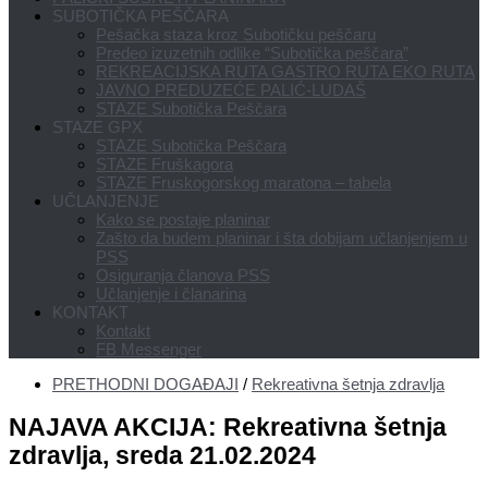
SUBOTIČKA PEŠČARA
Pešačka staza kroz Subotičku peščaru
Predeo izuzetnih odlike “Subotička peščara”
REKREACIJSKA RUTA GASTRO RUTA EKO RUTA
JAVNO PREDUZEĆE PALIĆ-LUDAŠ
STAZE Subotička Peščara
STAZE GPX
STAZE Subotička Peščara
STAZE Fruškagora
STAZE Fruskogorskog maratona – tabela
UČLANJENJE
Kako se postaje planinar
Zašto da budem planinar i šta dobijam učlanjenjem u
PSS
Osiguranja članova PSS
Učlanjenje i članarina
KONTAKT
Kontakt
FB Messenger
PRETHODNI DOGAĐAJI
/
Rekreativna šetnja zdravlja
NAJAVA AKCIJA: Rekreativna šetnja
zdravlja, sreda 21.02.2024