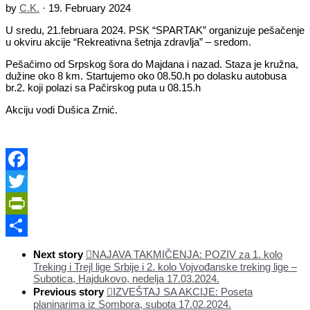
by
C.K.
·
19. February 2024
U sredu, 21.februara 2024. PSK “SPARTAK” organizuje pešačenje
u okviru akcije “Rekreativna šetnja zdravlja” – sredom.
Pešačimo od Srpskog šora do Majdana i nazad. Staza je kružna,
dužine oko 8 km. Startujemo oko 08.50.h po dolasku autobusa
br.2. koji polazi sa Pačirskog puta u 08.15.h
Akciju vodi Dušica Zrnić.
Facebook
Twitter
PrintFriendly
Share
Next story
NAJAVA TAKMIČENJA: POZIV za 1. kolo
Treking i Trejl lige Srbije i 2. kolo Vojvođanske treking lige –
Subotica, Hajdukovo, nedelja 17.03.2024.
Previous story
IZVEŠTAJ SA AKCIJE: Poseta
planinarima iz Sombora, subota 17.02.2024.