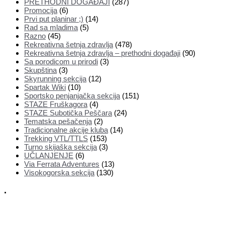
PRETHODNI DOGAĐAJI
(287)
Promocija
(6)
Prvi put planinar ;)
(14)
Rad sa mladima
(5)
Razno
(45)
Rekreativna šetnja zdravlja
(478)
Rekreativna šetnja zdravlja – prethodni događaji
(90)
Sa porodicom u prirodi
(3)
Skupština
(3)
Skyrunning sekcija
(12)
Spartak Wiki
(10)
Sportsko penjanjačka sekcija
(151)
STAZE Fruškagora
(4)
STAZE Subotička Peščara
(24)
Tematska pešačenja
(2)
Tradicionalne akcije kluba
(14)
Trekking VTL/TTLS
(153)
Turno skijaška sekcija
(3)
UČLANJENJE
(6)
Via Ferrata Adventures
(13)
Visokogorska sekcija
(130)
.