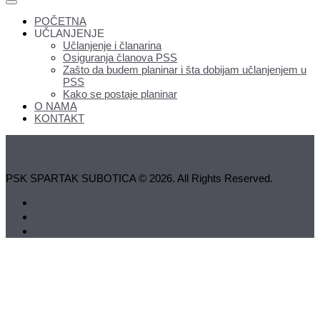
POČETNA
UČLANJENJE
Učlanjenje i članarina
Osiguranja članova PSS
Zašto da budem planinar i šta dobijam učlanjenjem u
PSS
Kako se postaje planinar
O NAMA
KONTAKT
PSK SPARTAK SUBOTICA © 2026. All Rights Reserved.