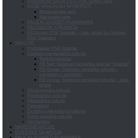
VRHUNSKI SPORTISTI PSK SPARTAKA
NAŠE VRHUNSKI SPORTISTI
Međunarodni rang
Nacionalni rang
PALIČKI SUSRETI PLANINARA
FACEBOOK STRANICA
FB Grupa: PSK Spartak – zatv. grupa za članove
PSK Spartaka
SEKCIJE
Podmladak PSK Spartak
Sportsko penjanjačka sekcija
Termini treninga
FB Sajt: Sportsko penjačka sekcija “Spartak”
FB Grupa: Sportsko penjačka sekcija –
rekreativci i početnici
FB Grupa: Sportsko penjačka sekcija – zatv.
grupa
Visokogorska sekcija
Planinarska sekcija
Alpinistička sekcija
Orijentiring
Ekološko rekreativna sekcija
Turno skijaška sekcija
Skyrunning
NAREDNE AKCIJE
IZVEŠTAJI SA AKCIJA
PALIČKI SUSRETI PLANINARA