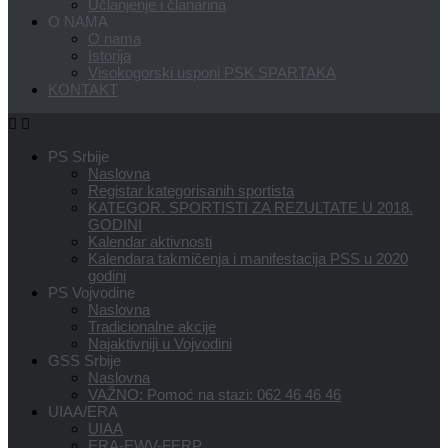
Učlanjenje i članarina
O NAMA
O nama
Istorija
Visokogorski usponi PSK SPARTAKA
KONTAKT
PS Srbije
Naslovna
Registar kategorisanih sportista
KATEGOR. SPORTISTI ZA REZULTATE U 2018.
GODINI
Kalendar aktivnosti
Kalendara takmičenja i manifestacija PSS u 2020
godini
PS Vojvodine
Naslovna
Tradicionalne akcije
Najaktivniji u Vojvodini
GSS Srbije
Naslovna
VAŽNO: Pomoć na stazi: 062 46 46 46
UIAA/ERA
UIAA
ERA-EWV-FERP