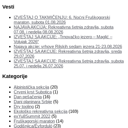
Vesti
IZVEŠTAJ O TAKMIČENJU: 6. Noćni Fruškogorski
maraton, subota 01.08.2026
NAJAVA AKCIJA: Rekreativna šetnja zdravlja, subota
07.08. i nedelja 08.08.2026
IZVEŠTAJ SA AKCIJE: „Trnovačko jezero – Maglić –
Volujak 2026“
Najava akcije: vrhove Rilskih sedam jezera 21-23.08.2026
IZVEŠTAJ SA AKCIJE: Rekreativna šetnja zdravlja, sreda
29.07.2026
IZVEŠTAJ SA AKCIJE: Rekreativna šetnja zdravlja, subota
25.07. i nedelja 26.07.2026
Kategorije
Alpinistička sekcija
(20)
Crveni krst Subotica
(1)
Dan pešačenja
(16)
Dani planinara Srbije
(5)
Dry tooling
(2)
Ekološko rekreativna sekcija
(169)
exYu8Summit 2022
(5)
Fruškagorski maraton
(14)
Godišnjica/Évforduló
(23)