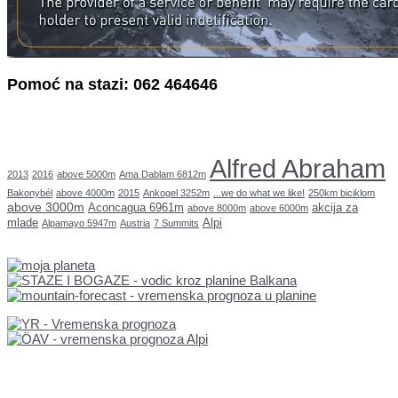
Pomoć na stazi: 062 464646
Alfred Abraham
2013
2016
above 5000m
Ama Dablam 6812m
Bakonybél
above 4000m
2015
Ankogel 3252m
...we do what we like!
250km biciklom
above 3000m
Aconcagua 6961m
akcija za
above 8000m
above 6000m
mlade
Alpi
Alpamayo 5947m
Austria
7 Summits