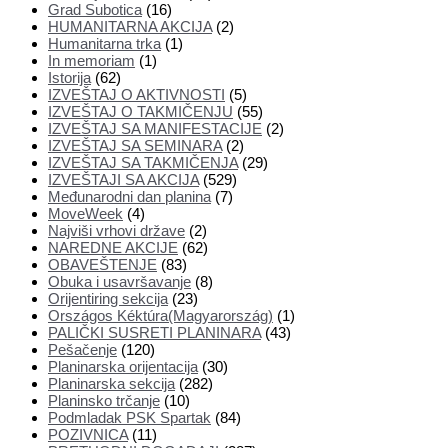
Grad Subotica
(16)
HUMANITARNA AKCIJA
(2)
Humanitarna trka
(1)
In memoriam
(1)
Istorija
(62)
IZVEŠTAJ O AKTIVNOSTI
(5)
IZVEŠTAJ O TAKMIČENJU
(55)
IZVEŠTAJ SA MANIFESTACIJE
(2)
IZVEŠTAJ SA SEMINARA
(2)
IZVEŠTAJ SA TAKMIČENJA
(29)
IZVEŠTAJI SA AKCIJA
(529)
Međunarodni dan planina
(7)
MoveWeek
(4)
Najviši vrhovi države
(2)
NAREDNE AKCIJE
(62)
OBAVEŠTENJE
(83)
Obuka i usavršavanje
(8)
Orijentiring sekcija
(23)
Országos Kéktúra(Magyarország)
(1)
PALIČKI SUSRETI PLANINARA
(43)
Pešačenje
(120)
Planinarska orijentacija
(30)
Planinarska sekcija
(282)
Planinsko trčanje
(10)
Podmladak PSK Spartak
(84)
POZIVNICA
(11)