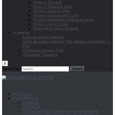
Vrhovi u Šumadiji
Vrhovi u Zapadnoj Srbiji
Vrhovi u Istočnoj Srbiji
Vrhovi u jugozapadnoj Srbiji
Vrhovi u Kopaoničko-Ibarskom kraju
Vrhovi u Južnoj Srbiji
Vrhovi na Kosovu i Metohiji
Učlanjenje
Kako se postaje planinar
Zašto da budem planinar i šta dobijam učlanjenjem u
PSS
Osiguranja članova PSS
Učlanjenje i članarina
Search for:
POČETNA
PSK SPARTAK
O NAMA
ISTORIJA
VISOKOGORSKI USPONI PSK SPARTAKA