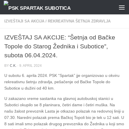
Skip to content
IZVEŠTAJI SA AKCIJA
/
REKREATIVNA ŠETNJA ZDRAVLJA
IZVEŠTAJ SA AKCIJE: “Šetnja od Bačke
Topole do Starog Žednika i Subotice”,
subota 06.04.2024.
BY
C.K.
·
9. APRIL 2024
U subotu 6. aprila 2024. PSK “Spartak” jje organizovao u okviru
rekreativnu šetnju zdravlja, pešačenje od Bačke Topole do
Subotice u dužini od 40 km.
U zakazano vreme sastanka na glavnoj autobuskoj stanici u
Subotici okupilo se 8 planinara, četiri dame i četiri muška. Na
našu žalost prevoznik Lasta je otkazao polazak na redovnoj liniji u
07.30. Naredni polazak prema Bačkoj Topoli bio je tek u 12 sati. U
8 sati imali smo polazak drugog prevoznika do Žednika u koji smo