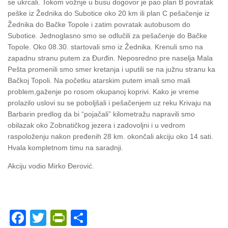
se ukrcali. Tokom vožnje u busu dogovor je pao plan B povratak
peške iz Žednika do Subotice oko 20 km ili plan C pešačenje iz
Žednika do Bačke Topole i zatim povratak autobusom do
Subotice. Jednoglasno smo se odlučili za pešačenje do Bačke
Topole. Oko 08.30. startovali smo iz Žednika. Krenuli smo na
zapadnu stranu putem za Đurđin. Neposredno pre naselja Mala
Pešta promenili smo smer kretanja i uputili se na južnu stranu ka
Bačkoj Topoli. Na početku atarskim putem imali smo mali
problem,gaženje po rosom okupanoj koprivi. Kako je vreme
prolazilo uslovi su se poboljšali i pešačenjem uz reku Krivaju na
Barbarin predlog da bi “pojačali” kilometražu napravili smo
obilazak oko Zobnatičkog jezera i zadovoljni i u vedrom
raspoloženju nakon pređenih 28 km. okončali akciju oko 14 sati.
Hvala kompletnom timu na saradnji.
Akciju vodio Mirko Đerović.
Facebook
Twitter
PrintFriendly
Share