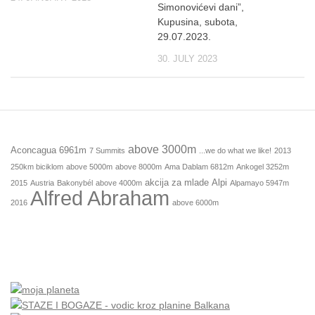
Simonovićevi dani”,
Kupusina, subota,
29.07.2023.
30. JULY 2023
above 3000m
Aconcagua 6961m
7 Summits
...we do what we like!
2013
250km biciklom
above 5000m
above 8000m
Ama Dablam 6812m
Ankogel 3252m
akcija za mlade
Alpi
2015
Austria
Bakonybél
above 4000m
Alpamayo 5947m
Alfred Abraham
2016
above 6000m