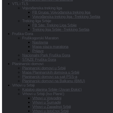
VTL i TLS
Vojvođanska treking liga
FB Grupa: Vojvođanska treking liga
Vojvođanska treking liga -Trekking Serbia
Treking liga Srbije
FB Site: Treking Liga Srbije
Treking liga Srbije -Trekking Serbia
Fruška Gora
Fruškogorski Maraton
Naslovna
Mapa staza maratona
Prijave
Nacionalni Park Fruška Gora
STAZE Fruška Gora
Planinarski domovi
Planinarski domovi u Srbiji
Mapa Planinarskih domova u Srbiji
Planinarski domovi sa sajt PSS-a
Planinarski domovi na Balkanu (BMU)
Vrhovi u Srbiji
Katalog planina Srbije (Jovan Đokić)
Vrhovi u Srbiji (Iso Planić)
Vrhovi u Vojvodini
Vrhovi u Šumadiji
Vrhovi u Zapadnoj Srbiji
Vrhovi u Istočnoj Srbiji