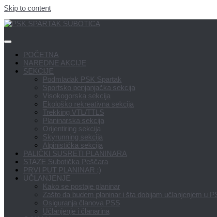
Skip to content
POČETNA
NAREDNE AKCIJE
SEKCIJE
Podmladak PSK Spartak
Sportsko penjanjačka sekcija
Visokogorska sekcija
Ekološko rekreativna sekcija
Trekking VTL/TTLS
Planinarska sekcija
Orijentiring sekcija
Skyrunning sekcija
Alpinistička sekcija
PALIČKI SUSRETI PLANINARA
STAZE Subotička Peščara
PRVI PUT PLANINAR ;)
UČLANJENJE
Kako se postaje planinar
Zašto da budem planinar i šta dobijam učlanjenjem u 
Osiguranja članova PSS
Učlanjenje i članarina