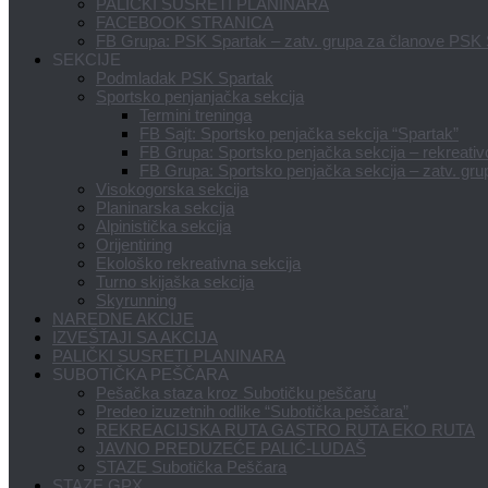
PALIČKI SUSRETI PLANINARA
FACEBOOK STRANICA
FB Grupa: PSK Spartak – zatv. grupa za članove PSK
SEKCIJE
Podmladak PSK Spartak
Sportsko penjanjačka sekcija
Termini treninga
FB Sajt: Sportsko penjačka sekcija “Spartak”
FB Grupa: Sportsko penjačka sekcija – rekreativci
FB Grupa: Sportsko penjačka sekcija – zatv. gru
Visokogorska sekcija
Planinarska sekcija
Alpinistička sekcija
Orijentiring
Ekološko rekreativna sekcija
Turno skijaška sekcija
Skyrunning
NAREDNE AKCIJE
IZVEŠTAJI SA AKCIJA
PALIČKI SUSRETI PLANINARA
SUBOTIČKA PEŠČARA
Pešačka staza kroz Subotičku peščaru
Predeo izuzetnih odlike “Subotička peščara”
REKREACIJSKA RUTA GASTRO RUTA EKO RUTA
JAVNO PREDUZEĆE PALIĆ-LUDAŠ
STAZE Subotička Peščara
STAZE GPX