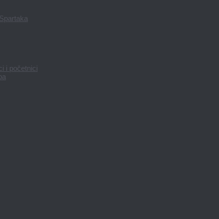
 Spartaka
 i početnici
pa