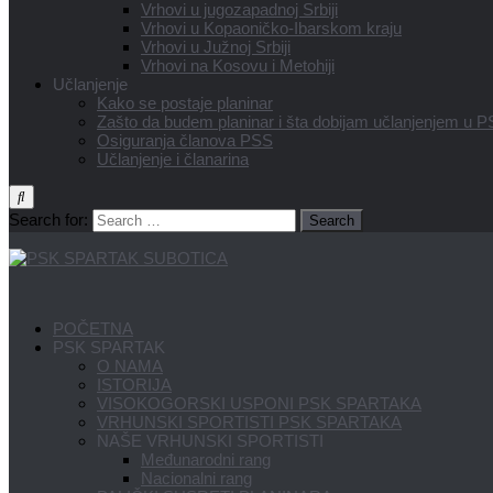
Vrhovi u jugozapadnoj Srbiji
Vrhovi u Kopaoničko-Ibarskom kraju
Vrhovi u Južnoj Srbiji
Vrhovi na Kosovu i Metohiji
Učlanjenje
Kako se postaje planinar
Zašto da budem planinar i šta dobijam učlanjenjem u 
Osiguranja članova PSS
Učlanjenje i članarina
Search for:
POČETNA
PSK SPARTAK
O NAMA
ISTORIJA
VISOKOGORSKI USPONI PSK SPARTAKA
VRHUNSKI SPORTISTI PSK SPARTAKA
NAŠE VRHUNSKI SPORTISTI
Međunarodni rang
Nacionalni rang