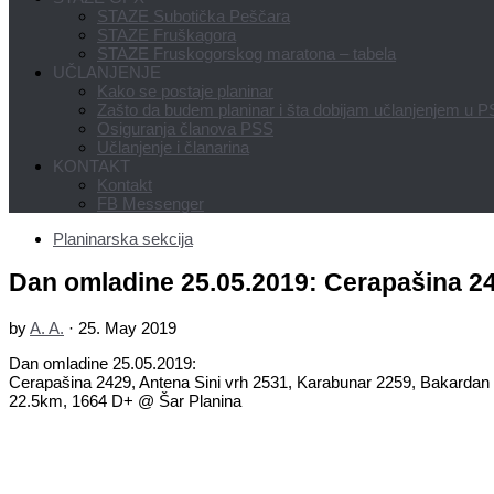
STAZE Subotička Peščara
STAZE Fruškagora
STAZE Fruskogorskog maratona – tabela
UČLANJENJE
Kako se postaje planinar
Zašto da budem planinar i šta dobijam učlanjenjem u 
Osiguranja članova PSS
Učlanjenje i članarina
KONTAKT
Kontakt
FB Messenger
Planinarska sekcija
Dan omladine 25.05.2019: Cerapašina 24
by
A. A.
·
25. May 2019
Dan omladine 25.05.2019:
Cerapašina 2429, Antena Sini vrh 2531, Karabunar 2259, Bakardan 
22.5km, 1664 D+ @ Šar Planina