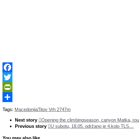
Facebook
Twitter
PrintFriendly
Share
Tags:
Macedonija
Titov Vrh 2747m
Next story
Opening the climbingseason, canyon Matka, ro
Previous story
U subotu, 18.05. održano je 4.kolo TLS…
You may also like...