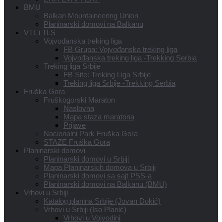
BMU
Balkan Mountaineering Union
Planinarski domovi na Balkanu
VTL i TLS
Vojvođanska treking liga
FB Grupa: Vojvođanska treking liga
Vojvođanska treking liga -Trekking Serbia
Treking liga Srbije
FB Site: Treking Liga Srbije
Treking liga Srbije -Trekking Serbia
Fruška Gora
Fruškogorski Maraton
Naslovna
Mapa staza maratona
Prijave
Nacionalni Park Fruška Gora
STAZE Fruška Gora
Planinarski domovi
Planinarski domovi u Srbiji
Mapa Planinarskih domova u Srbiji
Planinarski domovi sa sajt PSS-a
Planinarski domovi na Balkanu (BMU)
Vrhovi u Srbiji
Katalog planina Srbije (Jovan Đokić)
Vrhovi u Srbiji (Iso Planić)
Vrhovi u Vojvodini