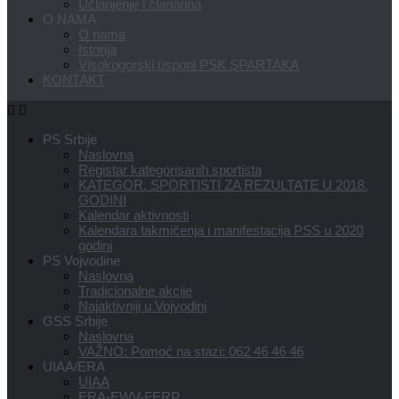
Učlanjenje i članarina
O NAMA
O nama
Istorija
Visokogorski usponi PSK SPARTAKA
KONTAKT
PS Srbije
Naslovna
Registar kategorisanih sportista
KATEGOR. SPORTISTI ZA REZULTATE U 2018.
GODINI
Kalendar aktivnosti
Kalendara takmičenja i manifestacija PSS u 2020
godini
PS Vojvodine
Naslovna
Tradicionalne akcije
Najaktivniji u Vojvodini
GSS Srbije
Naslovna
VAŽNO: Pomoć na stazi: 062 46 46 46
UIAA/ERA
UIAA
ERA-EWV-FERP