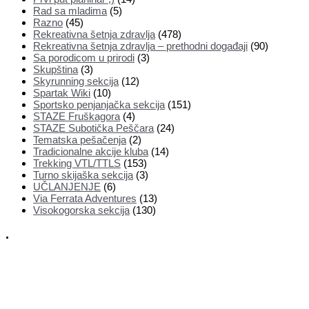
Rad sa mladima
(5)
Razno
(45)
Rekreativna šetnja zdravlja
(478)
Rekreativna šetnja zdravlja – prethodni događaji
(90)
Sa porodicom u prirodi
(3)
Skupština
(3)
Skyrunning sekcija
(12)
Spartak Wiki
(10)
Sportsko penjanjačka sekcija
(151)
STAZE Fruškagora
(4)
STAZE Subotička Peščara
(24)
Tematska pešačenja
(2)
Tradicionalne akcije kluba
(14)
Trekking VTL/TTLS
(153)
Turno skijaška sekcija
(3)
UČLANJENJE
(6)
Via Ferrata Adventures
(13)
Visokogorska sekcija
(130)
.