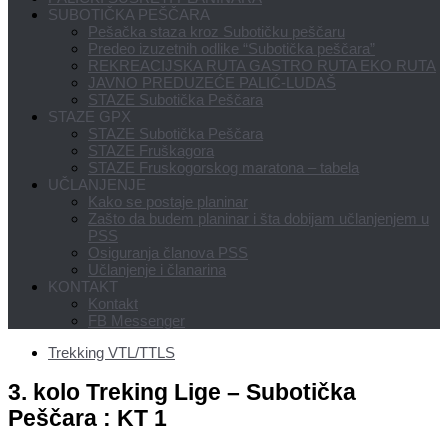
SUBOTIČKA PEŠČARA
Pešačka staza kroz Subotičku peščaru
Predeo izuzetnih odlike “Subotička peščara”
REKREACIJSKA RUTA GASTRO RUTA EKO RUTA
JAVNO PREDUZEĆE PALIĆ-LUDAŠ
STAZE Subotička Peščara
STAZE GPX
STAZE Subotička Peščara
STAZE Fruškagora
STAZE Fruskogorskog maratona – tabela
UČLANJENJE
Kako se postaje planinar
Zašto da budem planinar i šta dobijam učlanjenjem u
PSS
Osiguranja članova PSS
Učlanjenje i članarina
KONTAKT
Kontakt
FB Messenger
Trekking VTL/TTLS
3. kolo Treking Lige – Subotička
Peščara : KT 1