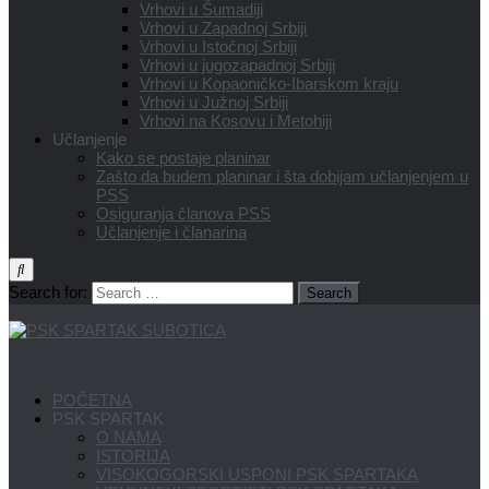
Vrhovi u Šumadiji
Vrhovi u Zapadnoj Srbiji
Vrhovi u Istočnoj Srbiji
Vrhovi u jugozapadnoj Srbiji
Vrhovi u Kopaoničko-Ibarskom kraju
Vrhovi u Južnoj Srbiji
Vrhovi na Kosovu i Metohiji
Učlanjenje
Kako se postaje planinar
Zašto da budem planinar i šta dobijam učlanjenjem u
PSS
Osiguranja članova PSS
Učlanjenje i članarina
Search for:
POČETNA
PSK SPARTAK
O NAMA
ISTORIJA
VISOKOGORSKI USPONI PSK SPARTAKA