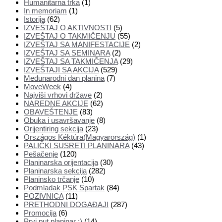
Humanitarna trka
(1)
In memoriam
(1)
Istorija
(62)
IZVEŠTAJ O AKTIVNOSTI
(5)
IZVEŠTAJ O TAKMIČENJU
(55)
IZVEŠTAJ SA MANIFESTACIJE
(2)
IZVEŠTAJ SA SEMINARA
(2)
IZVEŠTAJ SA TAKMIČENJA
(29)
IZVEŠTAJI SA AKCIJA
(529)
Međunarodni dan planina
(7)
MoveWeek
(4)
Najviši vrhovi države
(2)
NAREDNE AKCIJE
(62)
OBAVEŠTENJE
(83)
Obuka i usavršavanje
(8)
Orijentiring sekcija
(23)
Országos Kéktúra(Magyarország)
(1)
PALIČKI SUSRETI PLANINARA
(43)
Pešačenje
(120)
Planinarska orijentacija
(30)
Planinarska sekcija
(282)
Planinsko trčanje
(10)
Podmladak PSK Spartak
(84)
POZIVNICA
(11)
PRETHODNI DOGAĐAJI
(287)
Promocija
(6)
Prvi put planinar ;)
(14)