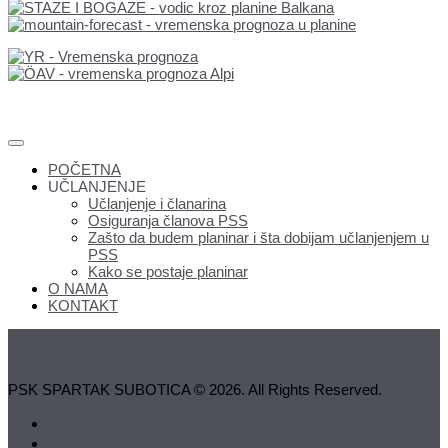
POČETNA
UČLANJENJE
Učlanjenje i članarina
Osiguranja članova PSS
Zašto da budem planinar i šta dobijam učlanjenjem u
PSS
Kako se postaje planinar
O NAMA
KONTAKT
PSK SPARTAK SUBOTICA © 2026. All Rights Reserved.