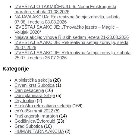
IZVEŠTAJ O TAKMIČENJU: 6. Noćni Fruškogorski
maraton, subota 01.08.2026
NAJAVA AKCIJA: Rekreativna šetnja zdravlja, subota
07.08. i nedelja 08.08.2026
IZVEŠTAJ SA AKCIJE: „Trnovačko jezero – Maglić –
Volujak 2026“
Najava akcije: vrhove Rilskih sedam jezera 21-23.08.2026
IZVEŠTAJ SA AKCIJE: Rekreativna šetnja zdravlja, sreda
29.07.2026
IZVEŠTAJ SA AKCIJE: Rekreativna šetnja zdravlja, subota
25.07. i nedelja 26.07.2026
Kategorije
Alpinistička sekcija
(20)
Crveni krst Subotica
(1)
Dan pešačenja
(16)
Dani planinara Srbije
(5)
Dry tooling
(2)
Ekološko rekreativna sekcija
(169)
exYu8Summit 2022
(5)
Fruškagorski maraton
(14)
Godišnjica/Évforduló
(23)
Grad Subotica
(16)
HUMANITARNA AKCIJA
(2)