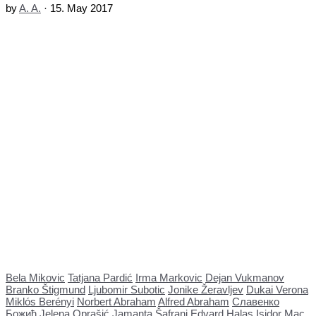
by
A. A.
·
15. May 2017
Bela Mikovic
Tatjana Pardić
Irma Markovic
Dejan Vukmanov
Branko Štigmund
Ljubomir Subotic
Jonike Žeravljev
Dukai Verona
Miklós Berényi
Norbert Abraham
Alfred Abraham
Славенко
Божић
Jelena Oprašić
Jamanta Šafranj
Edvard Halas
Isidor Mac