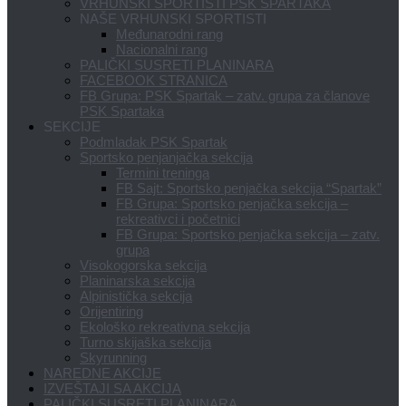
VRHUNSKI SPORTISTI PSK SPARTAKA
NAŠE VRHUNSKI SPORTISTI
Međunarodni rang
Nacionalni rang
PALIČKI SUSRETI PLANINARA
FACEBOOK STRANICA
FB Grupa: PSK Spartak – zatv. grupa za članove
PSK Spartaka
SEKCIJE
Podmladak PSK Spartak
Sportsko penjanjačka sekcija
Termini treninga
FB Sajt: Sportsko penjačka sekcija “Spartak”
FB Grupa: Sportsko penjačka sekcija –
rekreativci i početnici
FB Grupa: Sportsko penjačka sekcija – zatv.
grupa
Visokogorska sekcija
Planinarska sekcija
Alpinistička sekcija
Orijentiring
Ekološko rekreativna sekcija
Turno skijaška sekcija
Skyrunning
NAREDNE AKCIJE
IZVEŠTAJI SA AKCIJA
PALIČKI SUSRETI PLANINARA