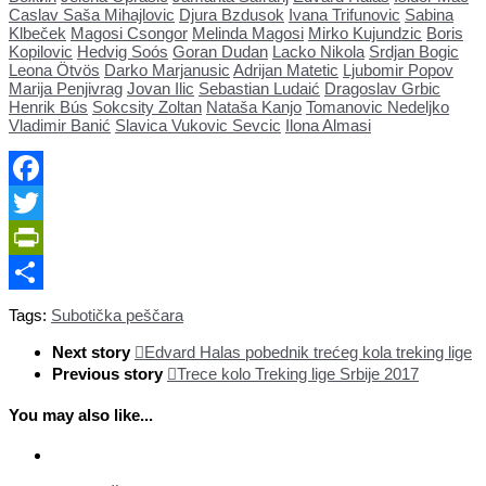
Caslav Saša Mihajlovic
Djura Bzdusok
Ivana Trifunovic
Sabina
Klbeček
Magosi Csongor
Melinda Magosi
Mirko Kujundzic
Boris
Kopilovic
Hedvig Soós
Goran Dudan
Lacko Nikola
Srdjan Bogic
Leona Ötvös
Darko Marjanusic
Adrijan Matetic
Ljubomir Popov
Marija Penjivrag
Jovan Ilic
Sebastian Ludaić
Dragoslav Grbic
Henrik Bús
Sokcsity Zoltan
Nataša Kanjo
Tomanovic Nedeljko
Vladimir Banić
Slavica Vukovic Sevcic
Ilona Almasi
Facebook
Twitter
PrintFriendly
Share
Tags:
Subotička peščara
Next story
Edvard Halas pobednik trećeg kola treking lige
Previous story
Trece kolo Treking lige Srbije 2017
You may also like...