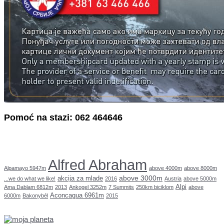
Pomoć na stazi: 062 464646
Alfred Abraham
Alpamayo 5947m
above 4000m
above 8000m
above 3000m
akcija za mlade
...we do what we like!
2016
Austria
above 5000m
Alpi
Ama Dablam 6812m
2013
Ankogel 3252m
7 Summits
250km biciklom
above
Aconcagua 6961m
6000m
Bakonybél
2015