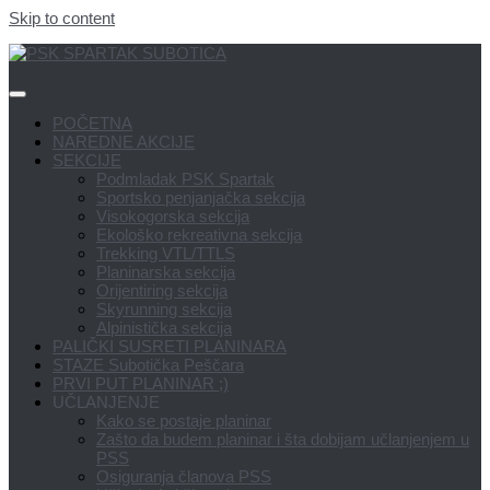
Skip to content
POČETNA
NAREDNE AKCIJE
SEKCIJE
Podmladak PSK Spartak
Sportsko penjanjačka sekcija
Visokogorska sekcija
Ekološko rekreativna sekcija
Trekking VTL/TTLS
Planinarska sekcija
Orijentiring sekcija
Skyrunning sekcija
Alpinistička sekcija
PALIČKI SUSRETI PLANINARA
STAZE Subotička Peščara
PRVI PUT PLANINAR ;)
UČLANJENJE
Kako se postaje planinar
Zašto da budem planinar i šta dobijam učlanjenjem u
PSS
Osiguranja članova PSS