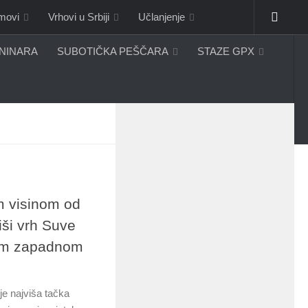
omovi
Vrhovi u Srbiji
Učlanjenje
ANINARA
SUBOTIČKA PEŠČARA
STAZE GPX
m visinom od
iši vrh Suve
nom zapadnom
e najviša tačka