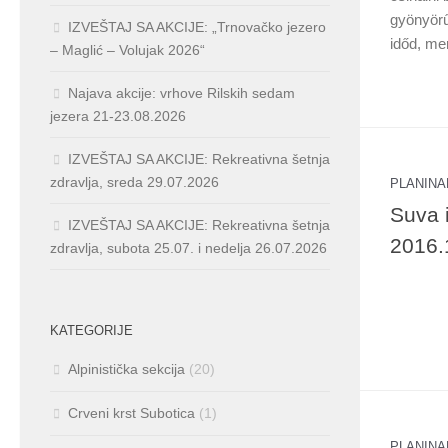
gyönyörű
IZVEŠTAJ SA AKCIJE: „Trnovačko jezero
időd, mer
– Maglić – Volujak 2026“
Najava akcije: vrhove Rilskih sedam
jezera 21-23.08.2026
IZVEŠTAJ SA AKCIJE: Rekreativna šetnja
zdravlja, sreda 29.07.2026
PLANINA
Suva i
IZVEŠTAJ SA AKCIJE: Rekreativna šetnja
2016.
zdravlja, subota 25.07. i nedelja 26.07.2026
KATEGORIJE
Alpinistička sekcija
(20)
Crveni krst Subotica
(1)
PLANINA