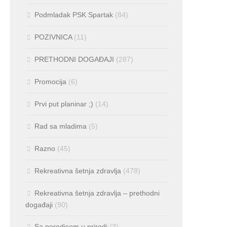
Podmladak PSK Spartak
(84)
POZIVNICA
(11)
PRETHODNI DOGAĐAJI
(287)
Promocija
(6)
Prvi put planinar ;)
(14)
Rad sa mladima
(5)
Razno
(45)
Rekreativna šetnja zdravlja
(478)
Rekreativna šetnja zdravlja – prethodni
događaji
(90)
Sa porodicom u prirodi
(3)