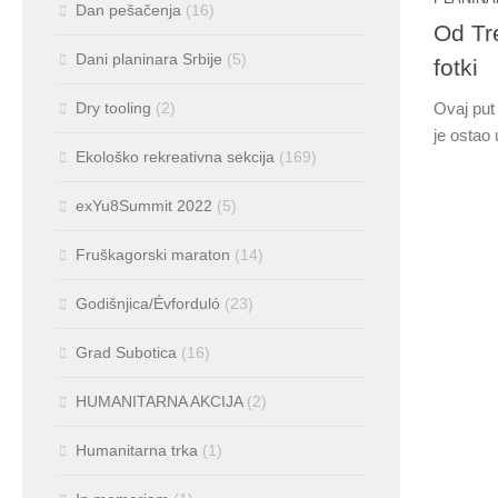
Dan pešačenja
(16)
Od Tr
Dani planinara Srbije
(5)
fotki
Ovaj put
Dry tooling
(2)
je ostao
Ekološko rekreativna sekcija
(169)
exYu8Summit 2022
(5)
Fruškagorski maraton
(14)
Godišnjica/Évforduló
(23)
Grad Subotica
(16)
HUMANITARNA AKCIJA
(2)
Humanitarna trka
(1)