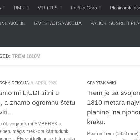
A
BMU
VTL i TLS
Fruška Gora
Planinarski d
NE AKCIJE
IZVEŠTAJI SA AKCIJA
PALIČKI SUSRETI PL
GED:
TREM 1810M
RSKA SEKCIJA
9. APRIL 2020
SPARTAK WIKI
smo mi LjUDI sitni u
Trem je sa svojo
di, a znamo ogromnu štetu
1810 metara najv
viti…
planine, na nje
kraku.
aprók vagyunk mi EMBEREK a
tben, mégis mekkora kárt tudunk
Planina Trem (1810 mnv) j
 benne… Élvezni kellene az Isten adta