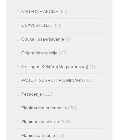
NAREDNE AKCIJE
(62)
OBAVEŠTENJE
(83)
Obuka i usavršavanje
(8)
Orijentiring sekcija
(23)
Országos Kéktúra(Magyarország)
(1)
PALIČKI SUSRETI PLANINARA
(43)
Pešačenje
(120)
Planinarska orijentacija
(30)
Planinarska sekcija
(282)
Planinsko trčanje
(10)