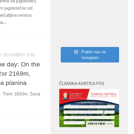
nina na jugoistoku
km jugoistočno od
pečatljiva veoma
a...
Pratite nas na
8. DECEMBER 2016
Instagram
ne day: On the
džor 2169m,
a planina
ČLANSKA KARTICA PSS
6 Trem 1810m, Suva