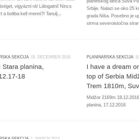
planinskog lanca Suva Pla
séget, vigyázni rá! Látogatni! Nincs
Srbije. Nalazi se oko 25 
t a boltba kell menni?! Tanulj...
grada Niša. Posebno je u
strma severoistočna stran
RSKA SEKCIJA
18. DECEMBER 2016
PLANINARSKA SEKCIJA
1
 Stara planina,
I have a dream o
12.17-18
top of Serbia Mi
Trem 1810m, Suv
Midžor 2169m 18.12.201
planina, 17.12.2016
RSKA SEKCIJA
1. MARCH 2014