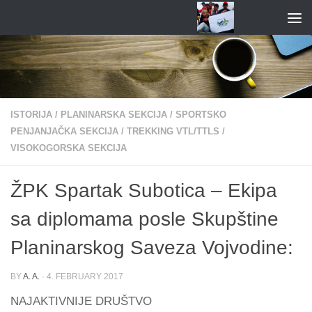
Skip to content
ISTORIJA
/
PLANINARSKA SEKCIJA
/
SPORTSKO
PENJANJAČKA SEKCIJA
/
TREKKING VTL/TTLS
/
VISOKOGORSKA SEKCIJA
ŽPK Spartak Subotica – Ekipa
sa diplomama posle Skupštine
Planinarskog Saveza Vojvodine:
BY
A. A.
·
4. FEBRUARY 2017
NAJAKTIVNIJE DRUŠTVO