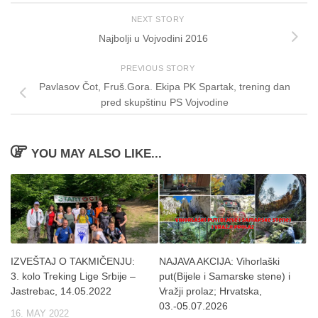
NEXT STORY
Najbolji u Vojvodini 2016
PREVIOUS STORY
Pavlasov Čot, Fruš.Gora. Ekipa PK Spartak, trening dan
pred skupštinu PS Vojvodine
YOU MAY ALSO LIKE...
IZVEŠTAJ O TAKMIČENJU:
NAJAVA AKCIJA: Vihorlaški
3. kolo Treking Lige Srbije –
put(Bijele i Samarske stene) i
Jastrebac, 14.05.2022
Vražji prolaz; Hrvatska,
03.-05.07.2026
16. MAY 2022