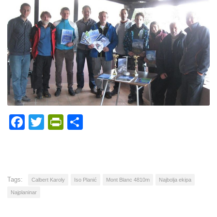
Facebook
Twitter
PrintFriendly
Share
Tags:
Calbert Karoly
Iso Planić
Mont Blanc 4810m
Najbolja ekipa
Najplaninar