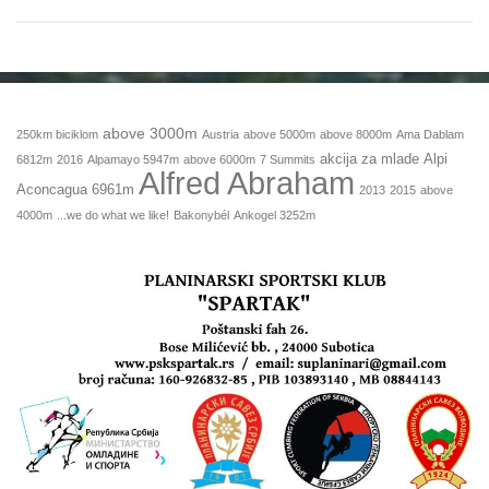
above 3000m
250km biciklom
Austria
above 5000m
above 8000m
Ama Dablam
akcija za mlade
Alpi
6812m
2016
Alpamayo 5947m
above 6000m
7 Summits
Alfred Abraham
Aconcagua 6961m
2013
2015
above
4000m
...we do what we like!
Bakonybél
Ankogel 3252m