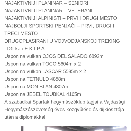
NAJAKTIVNIJI PLANINAR – SENIORI
NAJAKTIVNIJI PLANINAR – VETERANI
NAJAKTIVNIJI ALPINISTI – PRVI I DRUGI MESTO
NAJBOLJI SPORTSKI PENJAČI – PRVI, DRUGI I
TREĆI MESTO
DRUGOPLASIRANI U VOJVODJANSKOJ TREKING
LIGI kao E K I P A
Uspon na vulkan OJOS DEL SALADO 6892m
Uspon na vulkan TOCO 5604m x 2
Uspon na vulkan LASCAR 5595m x 2
Uspon na TETNULD 4858m
Uspon na MON BLAN 4807m
Uspon na JEBEL TOUBKAL 4165m
A szabadkai Spartak hegymászóklub tagjai a Vajdasági
Hegymászószövetség éves közgyűlése és dijkiosztója
után a diplomákkal