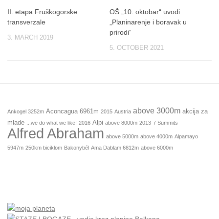
II. etapa Fruškogorske
OŠ „10. oktobar“ uvodi
transverzale
„Planinarenje i boravak u
prirodi“
3. MARCH 2019
5. OCTOBER 2021
above 3000m
Aconcagua 6961m
akcija za
Ankogel 3252m
2015
Austria
mlade
Alpi
...we do what we like!
2016
above 8000m
2013
7 Summits
Alfred Abraham
above 5000m
above 4000m
Alpamayo
5947m
250km biciklom
Bakonybél
Ama Dablam 6812m
above 6000m