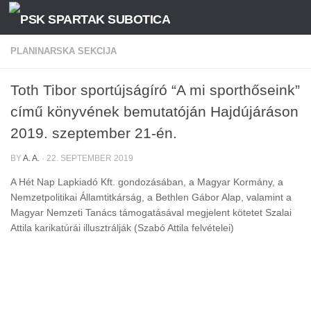
Skip to content
PLANINARSKA SEKCIJA
Toth Tibor sportújságíró “A mi sporthőseink”
című könyvének bemutatóján Hajdújáráson
2019. szeptember 21-én.
BY
A. A.
·
22. SEPTEMBER 2019
A Hét Nap Lapkiadó Kft. gondozásában, a Magyar Kormány, a
Nemzetpolitikai Államtitkárság, a Bethlen Gábor Alap, valamint a
Magyar Nemzeti Tanács támogatásával megjelent kötetet Szalai
Attila karikatúrái illusztrálják (Szabó Attila felvételei)