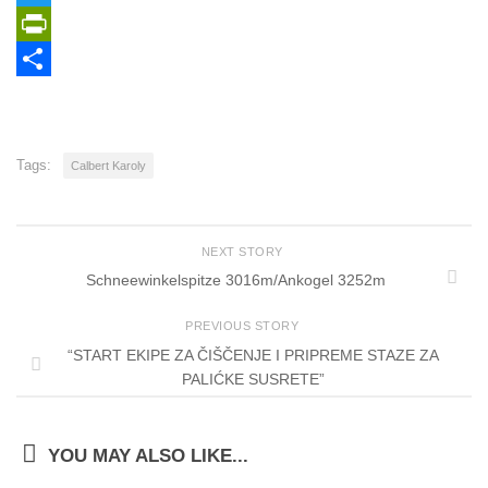
Twitter
PrintFriendly
Share
Tags:
Calbert Karoly
NEXT STORY
Schneewinkelspitze 3016m/Ankogel 3252m
PREVIOUS STORY
“START EKIPE ZA ČIŠČENJE I PRIPREME STAZE ZA
PALIĆKE SUSRETE”
YOU MAY ALSO LIKE...