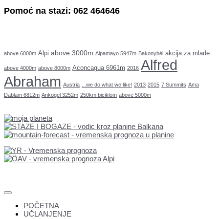
Pomoć na stazi: 062 464646
above 3000m
Alpi
akcija za mlade
above 6000m
Alpamayo 5947m
Bakonybél
Alfred
Aconcagua 6961m
above 4000m
above 8000m
2016
Abraham
Austria
...we do what we like!
2013
2015
7 Summits
Ama
Dablam 6812m
Ankogel 3252m
250km biciklom
above 5000m
POČETNA
UČLANJENJE