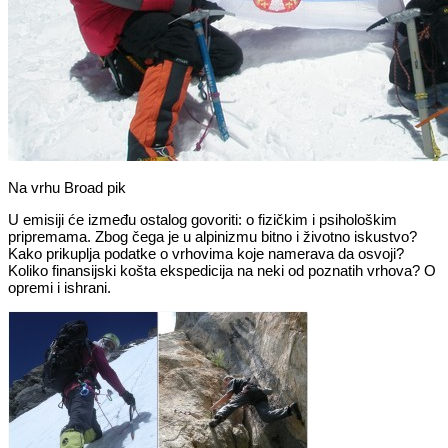
Na vrhu Broad pik
U emisiji će između ostalog govoriti: o fizičkim i psihološkim
pripremama. Zbog čega je u alpinizmu bitno i životno iskustvo?
Kako prikuplja podatke o vrhovima koje namerava da osvoji?
Koliko finansijski košta ekspedicija na neki od poznatih vrhova? O
opremi i ishrani.