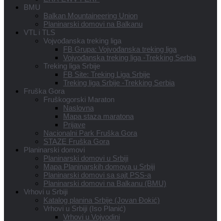
BMU
Balkan Mountaineering Union
Planinarski domovi na Balkanu
VTL i TLS
Vojvođanska treking liga
FB Grupa: Vojvođanska treking liga
Vojvođanska treking liga -Trekking Serbia
Treking liga Srbije
FB Site: Treking Liga Srbije
Treking liga Srbije -Trekking Serbia
Fruška Gora
Fruškogorski Maraton
Naslovna
Mapa staza maratona
Prijave
Nacionalni Park Fruška Gora
STAZE Fruška Gora
Planinarski domovi
Planinarski domovi u Srbiji
Mapa Planinarskih domova u Srbiji
Planinarski domovi sa sajt PSS-a
Planinarski domovi na Balkanu (BMU)
Vrhovi u Srbiji
Katalog planina Srbije (Jovan Đokić)
Vrhovi u Srbiji (Iso Planić)
Vrhovi u Vojvodini