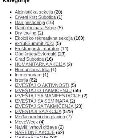
Kategorije
Alpinistička sekcija
(20)
Crveni krst Subotica
(1)
Dan pešačenja
(16)
Dani planinara Srbije
(5)
Dry tooling
(2)
Ekološko rekreativna sekcija
(169)
exYu8Summit 2022
(5)
Fruškagorski maraton
(14)
Godišnjica/Évforduló
(23)
Grad Subotica
(16)
HUMANITARNA AKCIJA
(2)
Humanitarna trka
(1)
In memoriam
(1)
Istorija
(62)
IZVEŠTAJ O AKTIVNOSTI
(5)
IZVEŠTAJ O TAKMIČENJU
(55)
IZVEŠTAJ SA MANIFESTACIJE
(2)
IZVEŠTAJ SA SEMINARA
(2)
IZVEŠTAJ SA TAKMIČENJA
(29)
IZVEŠTAJI SA AKCIJA
(529)
Međunarodni dan planina
(7)
MoveWeek
(4)
Najviši vrhovi države
(2)
NAREDNE AKCIJE
(62)
OBAVEŠTENJE
(83)