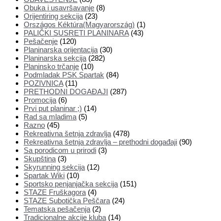
Obuka i usavršavanje
(8)
Orijentiring sekcija
(23)
Országos Kéktúra(Magyarország)
(1)
PALIČKI SUSRETI PLANINARA
(43)
Pešačenje
(120)
Planinarska orijentacija
(30)
Planinarska sekcija
(282)
Planinsko trčanje
(10)
Podmladak PSK Spartak
(84)
POZIVNICA
(11)
PRETHODNI DOGAĐAJI
(287)
Promocija
(6)
Prvi put planinar ;)
(14)
Rad sa mladima
(5)
Razno
(45)
Rekreativna šetnja zdravlja
(478)
Rekreativna šetnja zdravlja – prethodni događaji
(90)
Sa porodicom u prirodi
(3)
Skupština
(3)
Skyrunning sekcija
(12)
Spartak Wiki
(10)
Sportsko penjanjačka sekcija
(151)
STAZE Fruškagora
(4)
STAZE Subotička Peščara
(24)
Tematska pešačenja
(2)
Tradicionalne akcije kluba
(14)