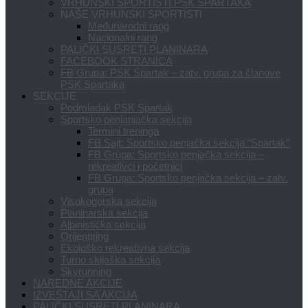
VRHUNSKI SPORTISTI PSK SPARTAKA
NAŠE VRHUNSKI SPORTISTI
Međunarodni rang
Nacionalni rang
PALIČKI SUSRETI PLANINARA
FACEBOOK STRANICA
FB Grupa: PSK Spartak – zatv. grupa za članove
PSK Spartaka
SEKCIJE
Podmladak PSK Spartak
Sportsko penjanjačka sekcija
Termini treninga
FB Sajt: Sportsko penjačka sekcija “Spartak”
FB Grupa: Sportsko penjačka sekcija –
rekreativci i početnici
FB Grupa: Sportsko penjačka sekcija – zatv.
grupa
Visokogorska sekcija
Planinarska sekcija
Alpinistička sekcija
Orijentiring
Ekološko rekreativna sekcija
Turno skijaška sekcija
Skyrunning
NAREDNE AKCIJE
IZVEŠTAJI SA AKCIJA
PALIČKI SUSRETI PLANINARA