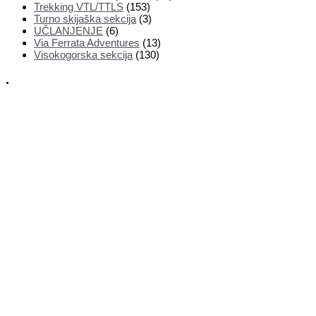
Trekking VTL/TTLS
(153)
Turno skijaška sekcija
(3)
UČLANJENJE
(6)
Via Ferrata Adventures
(13)
Visokogorska sekcija
(130)
.