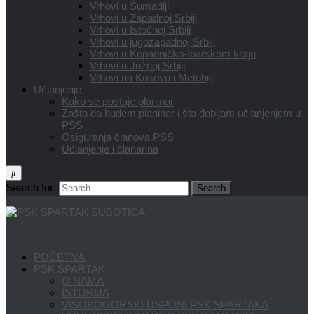
Vrhovi u Šumadiji
Vrhovi u Zapadnoj Srbiji
Vrhovi u Istočnoj Srbiji
Vrhovi u jugozapadnoj Srbiji
Vrhovi u Kopaoničko-Ibarskom kraju
Vrhovi u Južnoj Srbiji
Vrhovi na Kosovu i Metohiji
Učlanjenje
Kako se postaje planinar
Zašto da budem planinar i šta dobijam učlanjenjem u
PSS
Osiguranja članova PSS
Učlanjenje i članarina
Search for:
POČETNA
PSK SPARTAK
O NAMA
ISTORIJA
VISOKOGORSKI USPONI PSK SPARTAKA