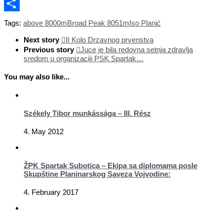
PrintFriendly
Share
Tags:
above 8000m
Broad Peak 8051m
Iso Planić
Next story
II Kolo Drzavnog prvenstva
Previous story
Juce je bila redovna setnja zdravlja
sredom u organizaciji PSK Spartak…
You may also like...
Székely Tibor munkássága – III. Rész
4. May 2012
ŽPK Spartak Subotica – Ekipa sa diplomama posle
Skupštine Planinarskog Saveza Vojvodine:
4. February 2017