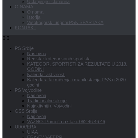
Učlanjenje i članarina
O NAMA
O nama
Istorija
Visokogorski usponi PSK SPARTAKA
KONTAKT
PS Srbije
Naslovna
Registar kategorisanih sportista
KATEGOR. SPORTISTI ZA REZULTATE U 2018.
GODINI
Kalendar aktivnosti
Kalendara takmičenja i manifestacija PSS u 2020
godini
PS Vojvodine
Naslovna
Tradicionalne akcije
Najaktivniji u Vojvodini
GSS Srbije
Naslovna
VAŽNO: Pomoć na stazi: 062 46 46 46
UIAA/ERA
UIAA
ERA-EWV-FERP