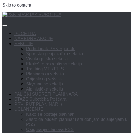
Skip to content
POČETNA
NAREDNE AKCIJE
SEKCIJE
Podmladak PSK Spartak
Sportsko penjanjačka sekcija
Visokogorska sekcija
Ekološko rekreativna sekcija
Trekking VTL/TTLS
Planinarska sekcija
Orijentiring sekcija
Skyrunning sekcija
Alpinistička sekcija
PALIČKI SUSRETI PLANINARA
STAZE Subotička Peščara
PRVI PUT PLANINAR ;)
UČLANJENJE
Kako se postaje planinar
Zašto da budem planinar i šta dobijam učlanjenjem u
PSS
Osiguranja članova PSS