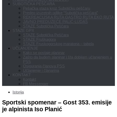
SUBOTIČKA PEŠČARA
Pešačka staza kroz Subotičku peščaru
Predeo izuzetnih odlike “Subotička peščara”
REKREACIJSKA RUTA GASTRO RUTA EKO RUTA
JAVNO PREDUZEĆE PALIĆ-LUDAŠ
STAZE Subotička Peščara
STAZE GPX
STAZE Subotička Peščara
STAZE Fruškagora
STAZE Fruskogorskog maratona – tabela
UČLANJENJE
Kako se postaje planinar
Zašto da budem planinar i šta dobijam učlanjenjem u
PSS
Osiguranja članova PSS
Učlanjenje i članarina
KONTAKT
Kontakt
FB Messenger
Istorija
Sportski spomenar – Gost 353. emisije
je alpinista Iso Planić