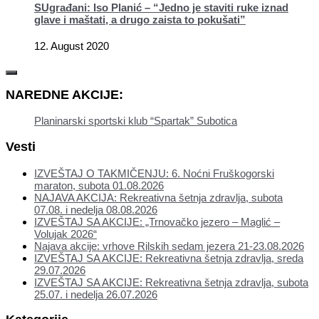
SUgrađani: Iso Planić – “Jedno je staviti ruke iznad
glave i maštati, a drugo zaista to pokušati”
12. August 2020
NAREDNE AKCIJE:
Planinarski sportski klub “Spartak” Subotica
Vesti
IZVEŠTAJ O TAKMIČENJU: 6. Noćni Fruškogorski
maraton, subota 01.08.2026
NAJAVA AKCIJA: Rekreativna šetnja zdravlja, subota
07.08. i nedelja 08.08.2026
IZVEŠTAJ SA AKCIJE: „Trnovačko jezero – Maglić –
Volujak 2026“
Najava akcije: vrhove Rilskih sedam jezera 21-23.08.2026
IZVEŠTAJ SA AKCIJE: Rekreativna šetnja zdravlja, sreda
29.07.2026
IZVEŠTAJ SA AKCIJE: Rekreativna šetnja zdravlja, subota
25.07. i nedelja 26.07.2026