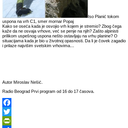
Iso Planić tokom
uspona na vrh C1, smer mornar Popaj
Kako se oseća kada je osvojio vrh kojem je stremio? Zbog čega
kaže da ne osvaja vrhove, već se penje na njih? Zašto alpinisti
prilikom uspešnog uspona nešto ostavljaju na vrhu planine? O
situacijama kada je bio u životnoj opasnosti. Da li je čovek zagadio
i prilaze najvišim svetskim vrhovima…
Autor Miroslav Nešić.
Radio Beograd Prvi program od 16 do 17 časova.
Facebook
Twitter