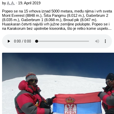
by
A. A.
·
19. April 2019
Popeo se na 15 vrhova iznad 5000 metara, među njima i vrh sveta
Mont Everest (8848 m.), Šiša Pangmu (8.012 m.), Gašerbrum 2
(8.035 m.), Gašerbrum 1 (8.068 m.), Broud pik (8.047 m).
Huaskaran četvrti najviši vrh južne zemljine polulopte. Popeo se i
na Karakorum bez upotrebe kiseonika, što je retko kome uspelo…