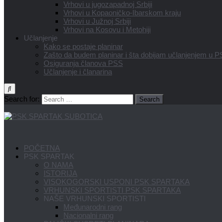
Vrhovi u jugozapadnoj Srbiji
Vrhovi u Kopaoničko-Ibarskom kraju
Vrhovi u Južnoj Srbiji
Vrhovi na Kosovu i Metohiji
Učlanjenje
Kako se postaje planinar
Zašto da budem planinar i šta dobijam učlanjenjem u 
Osiguranja članova PSS
Učlanjenje i članarina
Search for:
POČETNA
PSK SPARTAK
O NAMA
ISTORIJA
VISOKOGORSKI USPONI PSK SPARTAKA
VRHUNSKI SPORTISTI PSK SPARTAKA
NAŠE VRHUNSKI SPORTISTI
Međunarodni rang
Nacionalni rang