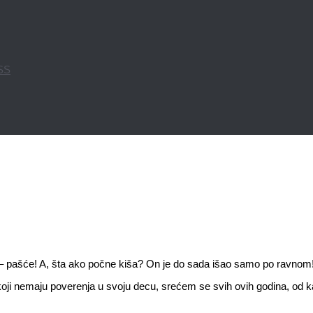
PSS
je – pašće! A, šta ako počne kiša? On je do sada išao samo po ravno
onih koji nemaju poverenja u svoju decu, srećem se svih ovih godina