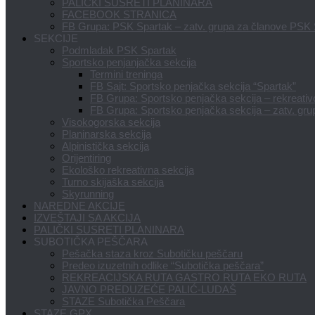
PALIČKI SUSRETI PLANINARA
FACEBOOK STRANICA
FB Grupa: PSK Spartak – zatv. grupa za članove PSK
SEKCIJE
Podmladak PSK Spartak
Sportsko penjanjačka sekcija
Termini treninga
FB Sajt: Sportsko penjačka sekcija “Spartak”
FB Grupa: Sportsko penjačka sekcija – rekreativci
FB Grupa: Sportsko penjačka sekcija – zatv. gru
Visokogorska sekcija
Planinarska sekcija
Alpinistička sekcija
Orijentiring
Ekološko rekreativna sekcija
Turno skijaška sekcija
Skyrunning
NAREDNE AKCIJE
IZVEŠTAJI SA AKCIJA
PALIČKI SUSRETI PLANINARA
SUBOTIČKA PEŠČARA
Pešačka staza kroz Subotičku peščaru
Predeo izuzetnih odlike “Subotička peščara”
REKREACIJSKA RUTA GASTRO RUTA EKO RUTA
JAVNO PREDUZEĆE PALIĆ-LUDAŠ
STAZE Subotička Peščara
STAZE GPX