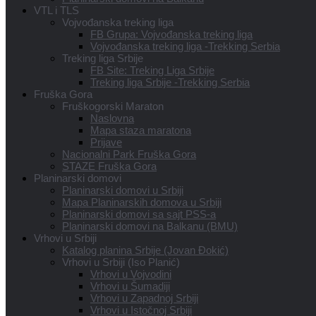
VTL i TLS
Vojvođanska treking liga
FB Grupa: Vojvođanska treking liga
Vojvođanska treking liga -Trekking Serbia
Treking liga Srbije
FB Site: Treking Liga Srbije
Treking liga Srbije -Trekking Serbia
Fruška Gora
Fruškogorski Maraton
Naslovna
Mapa staza maratona
Prijave
Nacionalni Park Fruška Gora
STAZE Fruška Gora
Planinarski domovi
Planinarski domovi u Srbiji
Mapa Planinarskih domova u Srbiji
Planinarski domovi sa sajt PSS-a
Planinarski domovi na Balkanu (BMU)
Vrhovi u Srbiji
Katalog planina Srbije (Jovan Đokić)
Vrhovi u Srbiji (Iso Planić)
Vrhovi u Vojvodini
Vrhovi u Šumadiji
Vrhovi u Zapadnoj Srbiji
Vrhovi u Istočnoj Srbiji