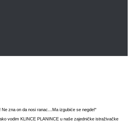
m! Ne zna on da nosi ranac…Ma izgubiće se negde!“
, od kako vodim KLINCE PLANINCE u naše zajedničke istraživačke