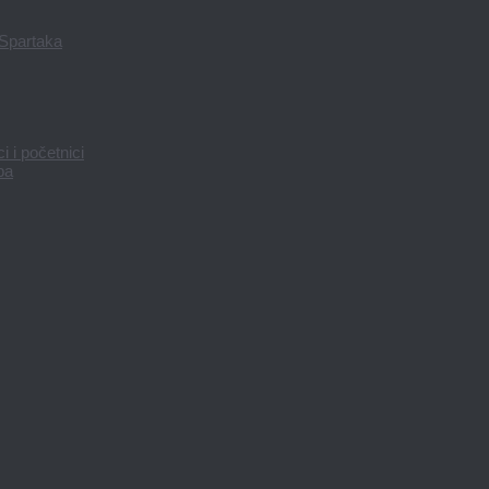
 Spartaka
 i početnici
pa