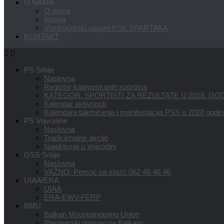
O NAMA
O nama
Istorija
Visokogorski usponi PSK SPARTAKA
KONTAKT
PS Srbije
Naslovna
Registar kategorisanih sportista
KATEGOR. SPORTISTI ZA REZULTATE U 2018. GOD
Kalendar aktivnosti
Kalendara takmičenja i manifestacija PSS u 2020 godin
PS Vojvodine
Naslovna
Tradicionalne akcije
Najaktivniji u Vojvodini
GSS Srbije
Naslovna
VAŽNO: Pomoć na stazi: 062 46 46 46
UIAA/ERA
UIAA
ERA-EWV-FERP
BMU
Balkan Mountaineering Union
Planinarski domovi na Balkanu