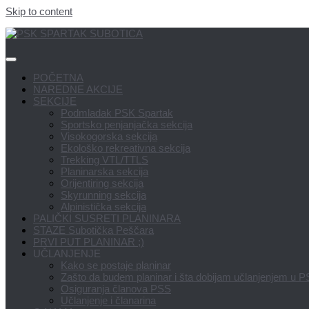
Skip to content
POČETNA
NAREDNE AKCIJE
SEKCIJE
Podmladak PSK Spartak
Sportsko penjanjačka sekcija
Visokogorska sekcija
Ekološko rekreativna sekcija
Trekking VTL/TTLS
Planinarska sekcija
Orijentiring sekcija
Skyrunning sekcija
Alpinistička sekcija
PALIČKI SUSRETI PLANINARA
STAZE Subotička Peščara
PRVI PUT PLANINAR ;)
UČLANJENJE
Kako se postaje planinar
Zašto da budem planinar i šta dobijam učlanjenjem u 
Osiguranja članova PSS
Učlanjenje i članarina