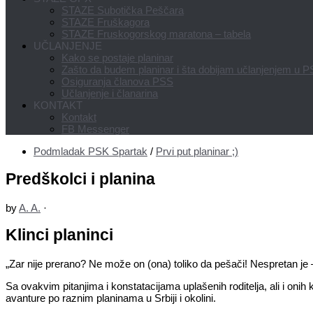
STAZE Subotička Peščara
STAZE Fruškagora
STAZE Fruskogorskog maratona – tabela
UČLANJENJE
Kako se postaje planinar
Zašto da budem planinar i šta dobijam učlanjenjem u 
Osiguranja članova PSS
Učlanjenje i članarina
KONTAKT
Kontakt
FB Messenger
Podmladak PSK Spartak
/
Prvi put planinar ;)
Predškolci i planina
by
A. A.
·
Klinci planinci
„Zar nije prerano? Ne može on (ona) toliko da pešači! Nespretan 
Sa ovakvim pitanjima i konstatacijama uplašenih roditelja, ali i 
avanture po raznim planinama u Srbiji i okolini.