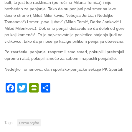
bolt, to jest top raskliman (po rečima Milana Tomića) i nije
bezbedno za penjanje. Tako da su penjani prvi smer sa leve
desne strane ( Miloš Milenković, Nebojsa Jurčić, i Nedeljko
Tomanović) i smer „prva ljubav“ (Milan Tomić, Darko Janković i
Miloš Milenković). Dok smo penjali dešavalo se da doleti od gore
po koji kamenčić. To je najverovatnije posledica stajanja ljudi na
vidikovcu, tako da je nošenje kacige prilikom penjanja obavezna.
Po završetku penjanja raspremili smo smeri, pokupili i prebrojali
opremu i alat, pokupili smeće za sobom i napustili penjalište.
Nedeljko Tomanović, član sportsko-penjačke sekcije PK Spartak
Facebook
Twitter
PrintFriendly
Share
Tags:
Orlovo bojište