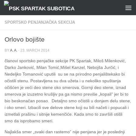
Skip to content
SPORTSKO PENJANJAČKA SEKCIJA
Orlovo bojište
BY
A. A.
·
23. MARCH 2014
članovi sportsko penjačke sekcije PK Spartak, Miloš Milenković,
Darko Janković, Milan Tomić,Mišel Kanzel, Nebojša Jurčić, i
Nedeljko Tomanović uputili su se na prirodno penjalištekako bi
očistili stenu. Postavljena su dva užeta i u nekoliko spuštanja
očišćen je veći deo stene oko smerova. Gornji deo stene, iznad
smerova je izuzetno krušljiv pa ga nismo previše „kopali“ jer bi to
bio beskonačan posao. Detaljno smo očistili u donjem delu stene,
i oko smeri. Izbacili sve delove stene koji su bili načeti i popucali i
izmetlali prašinu i sitnije kemenčiće. Kada smo to završili otišli
smo da isprobamo smeri.
Najlakša smer „svaki dan rastemo“ nije penjana jer je poslednji