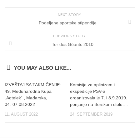
NEXT STORY
Podeljene sportske stipendije
PREVIOUS STORY
Tor des Géants 2010
YOU MAY ALSO LIKE...
IZVEŠTAJ SA TAKMIČENJE:
Komisija za aplinizam i
49. Međunarodna Kupa
ekspedicije PSV-a
„Agtelek“ , Mađarska,
organizovala je 7. i 8.9.2019.
04.-07.08.2022
penjanje na Borskom stolu….
11. AUGUST 2022
24. SEPTEMBER 2019