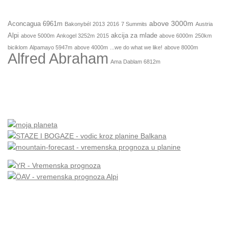
above 3000m
Aconcagua 6961m
Bakonybél
2013
2016
7 Summits
Austria
Alpi
akcija za mlade
above 5000m
Ankogel 3252m
2015
above 6000m
250km
biciklom
Alpamayo 5947m
above 4000m
...we do what we like!
above 8000m
Alfred Abraham
Ama Dablam 6812m