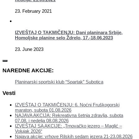
23. February 2021
IZVEŠTAJ O TAKMIČENJU: Dani planinara Srbije,
Homoljske planine selo Ždrelo, 17.-18.06.2023
23. June 2023
NAREDNE AKCIJE:
Planinarski sportski klub “Spartak” Subotica
Vesti
IZVEŠTAJ O TAKMIČENJU: 6. Noćni Fruškogorski
maraton, subota 01.08.2026
NAJAVA AKCIJA: Rekreativna šetnja zdravlja, subota
07.08. i nedelja 08.08.2026
IZVEŠTAJ SA AKCIJE: „Trnovačko jezero – Maglić –
Volujak 2026“
Najava akcije: vrhove Rilskih sedam jezera 21-23.08.2026