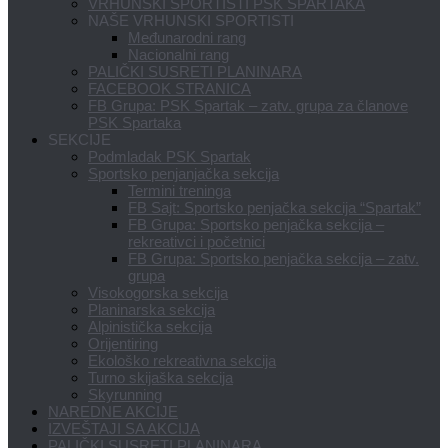
VRHUNSKI SPORTISTI PSK SPARTAKA
NAŠE VRHUNSKI SPORTISTI
Međunarodni rang
Nacionalni rang
PALIČKI SUSRETI PLANINARA
FACEBOOK STRANICA
FB Grupa: PSK Spartak – zatv. grupa za članove
PSK Spartaka
SEKCIJE
Podmladak PSK Spartak
Sportsko penjanjačka sekcija
Termini treninga
FB Sajt: Sportsko penjačka sekcija “Spartak”
FB Grupa: Sportsko penjačka sekcija –
rekreativci i početnici
FB Grupa: Sportsko penjačka sekcija – zatv.
grupa
Visokogorska sekcija
Planinarska sekcija
Alpinistička sekcija
Orijentiring
Ekološko rekreativna sekcija
Turno skijaška sekcija
Skyrunning
NAREDNE AKCIJE
IZVEŠTAJI SA AKCIJA
PALIČKI SUSRETI PLANINARA