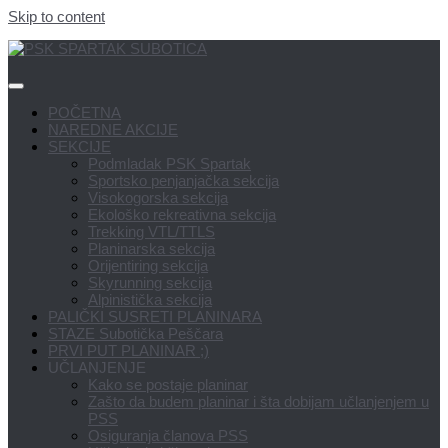
Skip to content
POČETNA
NAREDNE AKCIJE
SEKCIJE
Podmladak PSK Spartak
Sportsko penjanjačka sekcija
Visokogorska sekcija
Ekološko rekreativna sekcija
Trekking VTL/TTLS
Planinarska sekcija
Orijentiring sekcija
Skyrunning sekcija
Alpinistička sekcija
PALIČKI SUSRETI PLANINARA
STAZE Subotička Peščara
PRVI PUT PLANINAR ;)
UČLANJENJE
Kako se postaje planinar
Zašto da budem planinar i šta dobijam učlanjenjem u
PSS
Osiguranja članova PSS