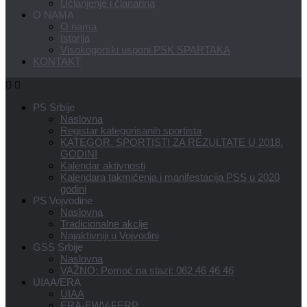
Učlanjenje i članarina
O NAMA
O nama
Istorija
Visokogorski usponi PSK SPARTAKA
KONTAKT
PS Srbije
Naslovna
Registar kategorisanih sportista
KATEGOR. SPORTISTI ZA REZULTATE U 2018.
GODINI
Kalendar aktivnosti
Kalendara takmičenja i manifestacija PSS u 2020
godini
PS Vojvodine
Naslovna
Tradicionalne akcije
Najaktivniji u Vojvodini
GSS Srbije
Naslovna
VAŽNO: Pomoć na stazi: 062 46 46 46
UIAA/ERA
UIAA
ERA-EWV-FERP