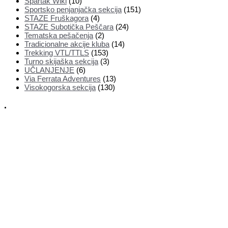
Spartak Wiki
(10)
Sportsko penjanjačka sekcija
(151)
STAZE Fruškagora
(4)
STAZE Subotička Peščara
(24)
Tematska pešačenja
(2)
Tradicionalne akcije kluba
(14)
Trekking VTL/TTLS
(153)
Turno skijaška sekcija
(3)
UČLANJENJE
(6)
Via Ferrata Adventures
(13)
Visokogorska sekcija
(130)
.