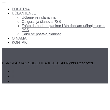
POČETNA
UČLANJENJE
Učlanjenje i članarina
Osiguranja članova PSS
Zašto da budem planinar i šta dobijam učlanjenjem u
PSS
Kako se postaje planinar
O NAMA
KONTAKT
PSK SPARTAK SUBOTICA © 2026. All Rights Reserved.