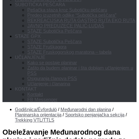
SUBOTIČKA PEŠČARA
Pešačka staza kroz Subotičku peščaru
Predeo izuzetnih odlike “Subotička peščara”
REKREACIJSKA RUTA GASTRO RUTA EKO RUTA
JAVNO PREDUZEĆE PALIĆ-LUDAŠ
STAZE Subotička Peščara
STAZE GPX
STAZE Subotička Peščara
STAZE Fruškagora
STAZE Fruskogorskog maratona – tabela
UČLANJENJE
Kako se postaje planinar
Zašto da budem planinar i šta dobijam učlanjenjem u
PSS
Osiguranja članova PSS
Učlanjenje i članarina
KONTAKT
Kontakt
FB Messenger
Godišnjica/Évforduló
/
Međunarodni dan planina
/
Planinarska orijentacija
/
Sportsko penjanjačka sekcija
/
Trekking VTL/TTLS
Obeležavanje Međunarodnog dana