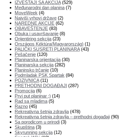
IZVEŠTAJI SA AKCIJA
(529)
Međunarodni dan planina
(7)
MoveWeek
(4)
Najviši vrhovi države
(2)
NAREDNE AKCIJE
(62)
OBAVEŠTENJE
(83)
Obuka i usavršavanje
(8)
Orijentiring sekcija
(23)
Országos Kéktúra(Magyarország)
(1)
PALIČKI SUSRETI PLANINARA
(43)
Pešačenje
(120)
Planinarska orijentacija
(30)
Planinarska sekcija
(282)
Planinsko trčanje
(10)
Podmladak PSK Spartak
(84)
POZIVNICA
(11)
PRETHODNI DOGAĐAJI
(287)
Promocija
(6)
Prvi put planinar ;)
(14)
Rad sa mladima
(5)
Razno
(45)
Rekreativna šetnja zdravlja
(478)
Rekreativna šetnja zdravlja – prethodni događaji
(90)
Sa porodicom u prirodi
(3)
Skupština
(3)
Skyrunning sekcija
(12)