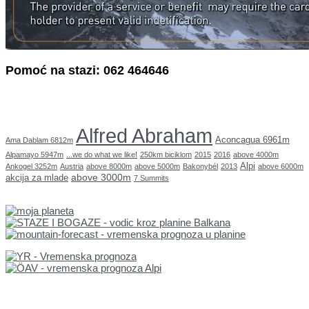
Pomoć na stazi: 062 464646
Alfred Abraham
Aconcagua 6961m
Ama Dablam 6812m
Alpamayo 5947m
...we do what we like!
250km biciklom
2015
2016
above 4000m
Alpi
Ankogel 3252m
Austria
above 8000m
above 5000m
Bakonybél
2013
above 6000m
above 3000m
akcija za mlade
7 Summits