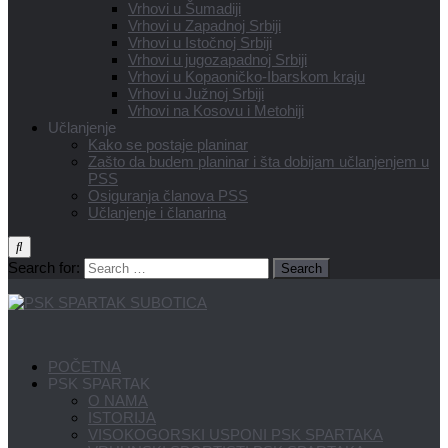
Vrhovi u Šumadiji
Vrhovi u Zapadnoj Srbiji
Vrhovi u Istočnoj Srbiji
Vrhovi u jugozapadnoj Srbiji
Vrhovi u Kopaoničko-Ibarskom kraju
Vrhovi u Južnoj Srbiji
Vrhovi na Kosovu i Metohiji
Učlanjenje
Kako se postaje planinar
Zašto da budem planinar i šta dobijam učlanjenjem u
PSS
Osiguranja članova PSS
Učlanjenje i članarina
Search for:
POČETNA
PSK SPARTAK
O NAMA
ISTORIJA
VISOKOGORSKI USPONI PSK SPARTAKA