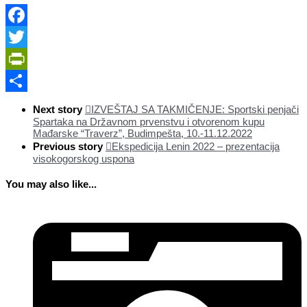
Facebook
Twitter
PrintFriendly
Share
Next story
IZVEŠTAJ SA TAKMIČENJE: Sportski penjači
Spartaka na Državnom prvenstvu i otvorenom kupu
Mađarske “Traverz”, Budimpešta, 10.-11.12.2022
Previous story
Ekspedicija Lenin 2022 – prezentacija
visokogorskog uspona
You may also like...