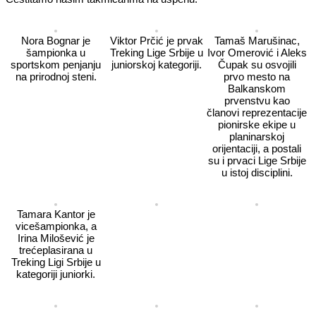
Nora Bognar je
Viktor Prčić je prvak
Tamaš Marušinac,
šampionka u
Treking Lige Srbije u
Ivor Omerović i Aleks
sportskom penjanju
juniorskoj kategoriji.
Čupak su osvojili
na prirodnoj steni.
prvo mesto na
Balkanskom
prvenstvu kao
članovi reprezentacije
pionirske ekipe u
planinarskoj
orijentaciji, a postali
su i prvaci Lige Srbije
u istoj disciplini.
Tamara Kantor je
vicešampionka, a
Irina Milošević je
trećeplasirana u
Treking Ligi Srbije u
kategoriji juniorki.