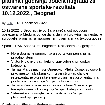
planina i godišnja dodela nagrada za
ostvarene sportske rezultate
10.12.2022., Beograd
by
C.K.
·
13. December 2022
10.12.2022. u Beogradu je održana svečanost povodom
obeležavanja Međunarodnog dana planina i u okviru manifestacije
su dodeljena priznanja najuspešnijim planinarima u tekućoj godini.
Sportisti PSK”Spartak” su nagrađeni u sledećim kategorijama:
Nora Bognar je šampionka u sportskom penjanju na
prirodnoj steni.
Viktor Prčić je prvak Treking Lige Srbije u juniorskoj
kategoriji.
Tamaš Marušinac, Ivor Omerović i Aleks Čupak su osvojili
prvo mesto na Balkanskom prvenstvu kao članovi
reprezentacije pionirske ekipe u planinarskoj orijentaciji, a
postali su i prvaci Lige Srbije u istoj disciplini.
Tamara Kantor je vicešampionka, a Irina Milošević je
trećeplasirana u Treking Ligi Srbije u kategoriji juniorki.
Veteranke su osvojile treće mesto u Ligi Srbije u
planinarskoj orijentaciji.
Čestitamo našim takmičarima na uspehu.