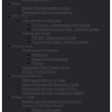
BMU
Balkan Mountaineering Union
Planinarski domovi na Balkanu
VTL i TLS
Vojvođanska treking liga
FB Grupa: Vojvođanska treking liga
Vojvođanska treking liga -Trekking Serbia
Treking liga Srbije
FB Site: Treking Liga Srbije
Treking liga Srbije -Trekking Serbia
Fruška Gora
Fruškogorski Maraton
Naslovna
Mapa staza maratona
Prijave
Nacionalni Park Fruška Gora
STAZE Fruška Gora
Planinarski domovi
Planinarski domovi u Srbiji
Mapa Planinarskih domova u Srbiji
Planinarski domovi sa sajt PSS-a
Planinarski domovi na Balkanu (BMU)
Vrhovi u Srbiji
Katalog planina Srbije (Jovan Đokić)
Vrhovi u Srbiji (Iso Planić)
Vrhovi u Vojvodini