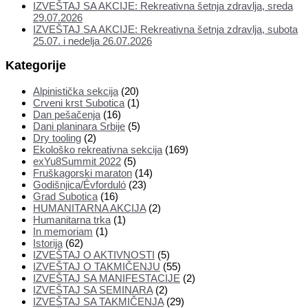
IZVEŠTAJ SA AKCIJE: Rekreativna šetnja zdravlja, sreda
29.07.2026
IZVEŠTAJ SA AKCIJE: Rekreativna šetnja zdravlja, subota
25.07. i nedelja 26.07.2026
Kategorije
Alpinistička sekcija
(20)
Crveni krst Subotica
(1)
Dan pešačenja
(16)
Dani planinara Srbije
(5)
Dry tooling
(2)
Ekološko rekreativna sekcija
(169)
exYu8Summit 2022
(5)
Fruškagorski maraton
(14)
Godišnjica/Évforduló
(23)
Grad Subotica
(16)
HUMANITARNA AKCIJA
(2)
Humanitarna trka
(1)
In memoriam
(1)
Istorija
(62)
IZVEŠTAJ O AKTIVNOSTI
(5)
IZVEŠTAJ O TAKMIČENJU
(55)
IZVEŠTAJ SA MANIFESTACIJE
(2)
IZVEŠTAJ SA SEMINARA
(2)
IZVEŠTAJ SA TAKMIČENJA
(29)