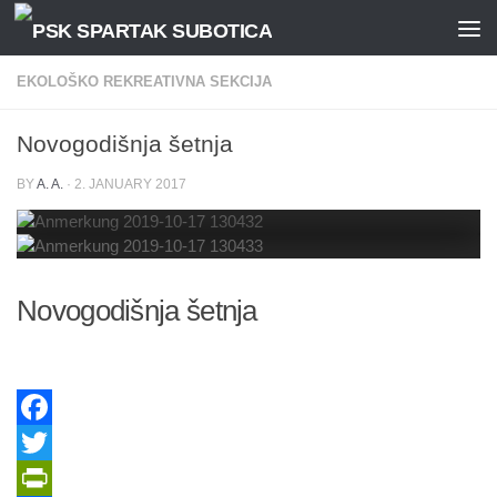
Skip to content
EKOLOŠKO REKREATIVNA SEKCIJA
Novogodišnja šetnja
BY
A. A.
·
2. JANUARY 2017
Novogodišnja šetnja
Facebook
Twitter