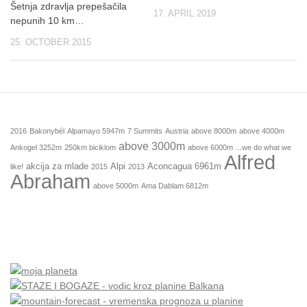
Šetnja zdravlja prepešačila
17. APRIL 2019
nepunih 10 km…
25. OCTOBER 2015
2016
Bakonybél
Alpamayo 5947m
7 Summits
Austria
above 8000m
above 4000m
above 3000m
Ankogel 3252m
250km biciklom
above 6000m
...we do what we
Alfred
akcija za mlade
Alpi
Aconcagua 6961m
like!
2015
2013
Abraham
above 5000m
Ama Dablam 6812m