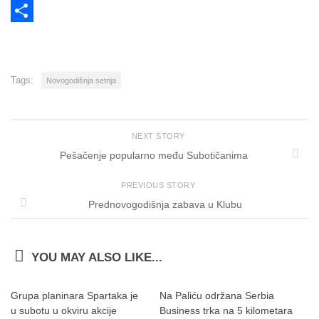
PrintFriendly
Share
Tags:
Novogodišnja setnja
NEXT STORY
Pešačenje popularno među Subotičanima
PREVIOUS STORY
Prednovogodišnja zabava u Klubu
YOU MAY ALSO LIKE...
Grupa planinara Spartaka je
Na Paliću održana Serbia
u subotu u okviru akcije
Business trka na 5 kilometara