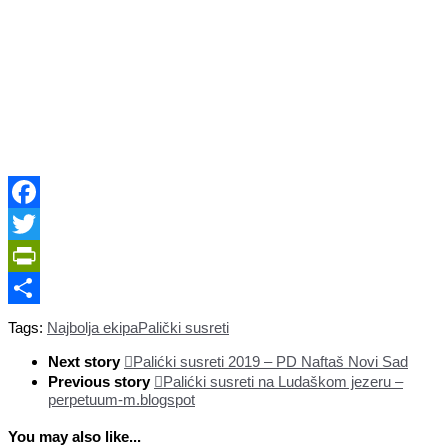
Facebook
Twitter
PrintFriendly
Share
Tags:
Najbolja ekipa
Palički susreti
Next story
Palićki susreti 2019 – PD Naftaš Novi Sad
Previous story
Palićki susreti na Ludaškom jezeru –
perpetuum-m.blogspot
You may also like...