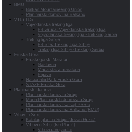
BMU
Balkan Mountaineering Union
Planinarski domovi na Balkanu
VTL i TLS
Vojvođanska treking liga
FB Grupa: Vojvođanska treking liga
Vojvođanska treking liga -Trekking Serbia
Treking liga Srbije
FB Site: Treking Liga Srbije
Treking liga Srbije -Trekking Serbia
Fruška Gora
Fruškogorski Maraton
Naslovna
Mapa staza maratona
Prijave
Nacionalni Park Fruška Gora
STAZE Fruška Gora
Planinarski domovi
Planinarski domovi u Srbiji
Mapa Planinarskih domova u Srbiji
Planinarski domovi sa sajt PSS-a
Planinarski domovi na Balkanu (BMU)
Vrhovi u Srbiji
Katalog planina Srbije (Jovan Đokić)
Vrhovi u Srbiji (Iso Planić)
Vrhovi u Vojvodini