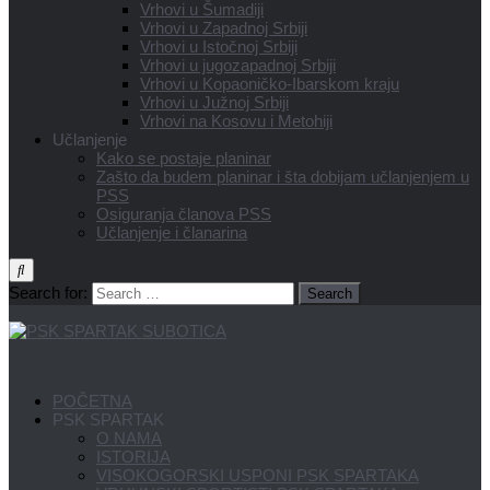
Vrhovi u Šumadiji
Vrhovi u Zapadnoj Srbiji
Vrhovi u Istočnoj Srbiji
Vrhovi u jugozapadnoj Srbiji
Vrhovi u Kopaoničko-Ibarskom kraju
Vrhovi u Južnoj Srbiji
Vrhovi na Kosovu i Metohiji
Učlanjenje
Kako se postaje planinar
Zašto da budem planinar i šta dobijam učlanjenjem u
PSS
Osiguranja članova PSS
Učlanjenje i članarina
Search for:
POČETNA
PSK SPARTAK
O NAMA
ISTORIJA
VISOKOGORSKI USPONI PSK SPARTAKA