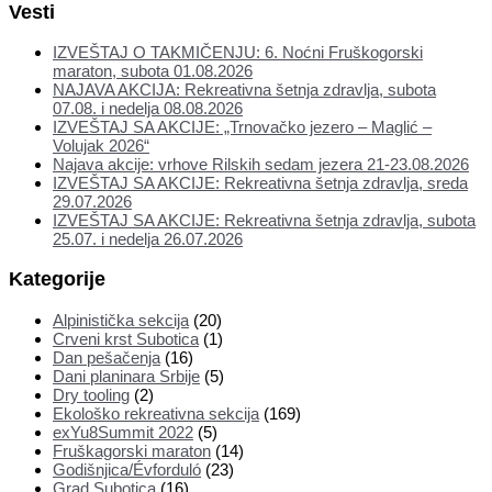
Vesti
IZVEŠTAJ O TAKMIČENJU: 6. Noćni Fruškogorski
maraton, subota 01.08.2026
NAJAVA AKCIJA: Rekreativna šetnja zdravlja, subota
07.08. i nedelja 08.08.2026
IZVEŠTAJ SA AKCIJE: „Trnovačko jezero – Maglić –
Volujak 2026“
Najava akcije: vrhove Rilskih sedam jezera 21-23.08.2026
IZVEŠTAJ SA AKCIJE: Rekreativna šetnja zdravlja, sreda
29.07.2026
IZVEŠTAJ SA AKCIJE: Rekreativna šetnja zdravlja, subota
25.07. i nedelja 26.07.2026
Kategorije
Alpinistička sekcija
(20)
Crveni krst Subotica
(1)
Dan pešačenja
(16)
Dani planinara Srbije
(5)
Dry tooling
(2)
Ekološko rekreativna sekcija
(169)
exYu8Summit 2022
(5)
Fruškagorski maraton
(14)
Godišnjica/Évforduló
(23)
Grad Subotica
(16)