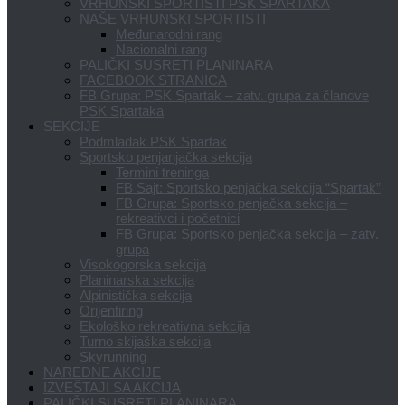
VRHUNSKI SPORTISTI PSK SPARTAKA
NAŠE VRHUNSKI SPORTISTI
Međunarodni rang
Nacionalni rang
PALIČKI SUSRETI PLANINARA
FACEBOOK STRANICA
FB Grupa: PSK Spartak – zatv. grupa za članove
PSK Spartaka
SEKCIJE
Podmladak PSK Spartak
Sportsko penjanjačka sekcija
Termini treninga
FB Sajt: Sportsko penjačka sekcija “Spartak”
FB Grupa: Sportsko penjačka sekcija –
rekreativci i početnici
FB Grupa: Sportsko penjačka sekcija – zatv.
grupa
Visokogorska sekcija
Planinarska sekcija
Alpinistička sekcija
Orijentiring
Ekološko rekreativna sekcija
Turno skijaška sekcija
Skyrunning
NAREDNE AKCIJE
IZVEŠTAJI SA AKCIJA
PALIČKI SUSRETI PLANINARA