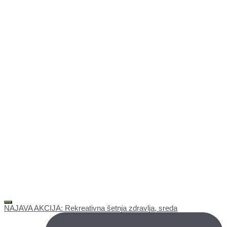
NAJAVA AKCIJA: Rekreativna šetnja zdravlja, sreda