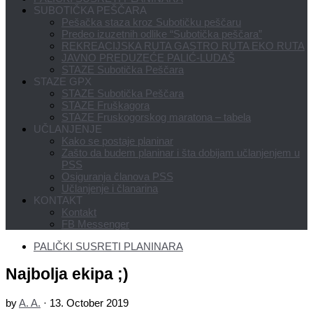
SUBOTIČKA PEŠČARA
Pešačka staza kroz Subotičku peščaru
Predeo izuzetnih odlike “Subotička peščara”
REKREACIJSKA RUTA GASTRO RUTA EKO RUTA
JAVNO PREDUZEĆE PALIĆ-LUDAŠ
STAZE Subotička Peščara
STAZE GPX
STAZE Subotička Peščara
STAZE Fruškagora
STAZE Fruskogorskog maratona – tabela
UČLANJENJE
Kako se postaje planinar
Zašto da budem planinar i šta dobijam učlanjenjem u
PSS
Osiguranja članova PSS
Učlanjenje i članarina
KONTAKT
Kontakt
FB Messenger
PALIČKI SUSRETI PLANINARA
Najbolja ekipa ;)
by
A. A.
·
13. October 2019