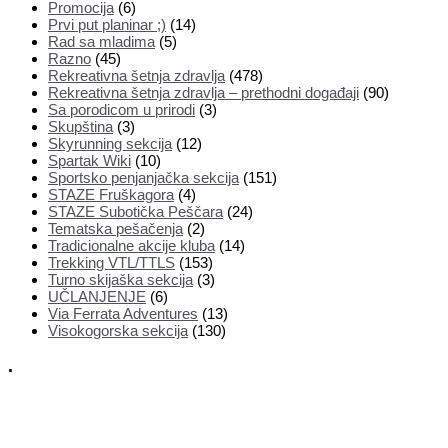
Promocija
(6)
Prvi put planinar ;)
(14)
Rad sa mladima
(5)
Razno
(45)
Rekreativna šetnja zdravlja
(478)
Rekreativna šetnja zdravlja – prethodni događaji
(90)
Sa porodicom u prirodi
(3)
Skupština
(3)
Skyrunning sekcija
(12)
Spartak Wiki
(10)
Sportsko penjanjačka sekcija
(151)
STAZE Fruškagora
(4)
STAZE Subotička Peščara
(24)
Tematska pešačenja
(2)
Tradicionalne akcije kluba
(14)
Trekking VTL/TTLS
(153)
Turno skijaška sekcija
(3)
UČLANJENJE
(6)
Via Ferrata Adventures
(13)
Visokogorska sekcija
(130)
.