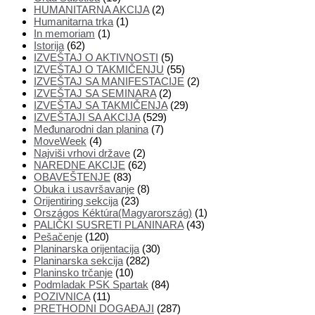
HUMANITARNA AKCIJA
(2)
Humanitarna trka
(1)
In memoriam
(1)
Istorija
(62)
IZVEŠTAJ O AKTIVNOSTI
(5)
IZVEŠTAJ O TAKMIČENJU
(55)
IZVEŠTAJ SA MANIFESTACIJE
(2)
IZVEŠTAJ SA SEMINARA
(2)
IZVEŠTAJ SA TAKMIČENJA
(29)
IZVEŠTAJI SA AKCIJA
(529)
Međunarodni dan planina
(7)
MoveWeek
(4)
Najviši vrhovi države
(2)
NAREDNE AKCIJE
(62)
OBAVEŠTENJE
(83)
Obuka i usavršavanje
(8)
Orijentiring sekcija
(23)
Országos Kéktúra(Magyarország)
(1)
PALIČKI SUSRETI PLANINARA
(43)
Pešačenje
(120)
Planinarska orijentacija
(30)
Planinarska sekcija
(282)
Planinsko trčanje
(10)
Podmladak PSK Spartak
(84)
POZIVNICA
(11)
PRETHODNI DOGAĐAJI
(287)