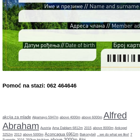
Pomoć na stazi: 062 464646
Alfred
akcija za mlade
Alpamayo 5947m
above 4000m
above 6000m
Abraham
Austria
Ama Dablam 6812m
2015
above 8000m
Ankogel
Aconcagua 6961m
3252m
2013
above 5000m
Bakonybél
...we do what we like!
7
above 3000m
Alpi
Summits
2016
250km biciklom