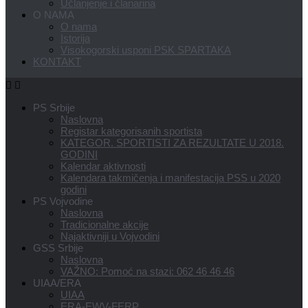
Učlanjenje i članarina
O NAMA
O nama
Istorija
Visokogorski usponi PSK SPARTAKA
KONTAKT
PS Srbije
Naslovna
Registar kategorisanih sportista
KATEGOR. SPORTISTI ZA REZULTATE U 2018.
GODINI
Kalendar aktivnosti
Kalendara takmičenja i manifestacija PSS u 2020
godini
PS Vojvodine
Naslovna
Tradicionalne akcije
Najaktivniji u Vojvodini
GSS Srbije
Naslovna
VAŽNO: Pomoć na stazi: 062 46 46 46
UIAA/ERA
UIAA
ERA-EWV-FERP