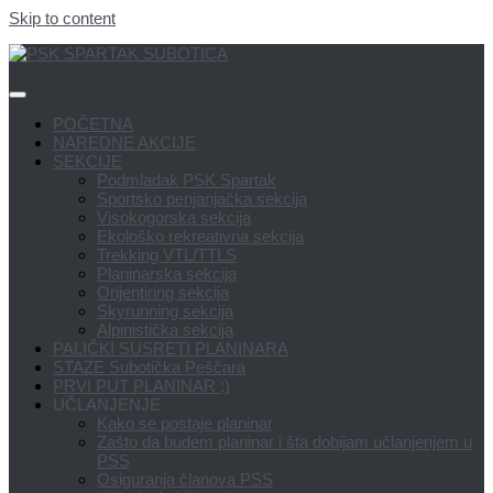
Skip to content
POČETNA
NAREDNE AKCIJE
SEKCIJE
Podmladak PSK Spartak
Sportsko penjanjačka sekcija
Visokogorska sekcija
Ekološko rekreativna sekcija
Trekking VTL/TTLS
Planinarska sekcija
Orijentiring sekcija
Skyrunning sekcija
Alpinistička sekcija
PALIČKI SUSRETI PLANINARA
STAZE Subotička Peščara
PRVI PUT PLANINAR ;)
UČLANJENJE
Kako se postaje planinar
Zašto da budem planinar i šta dobijam učlanjenjem u
PSS
Osiguranja članova PSS