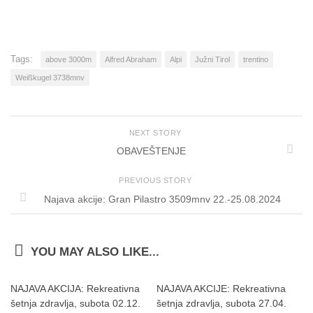
Tags:
above 3000m
Alfred Abraham
Alpi
Južni Tirol
trentino
Weißkugel 3738mnv
NEXT STORY
OBAVEŠTENJE
PREVIOUS STORY
Najava akcije: Gran Pilastro 3509mnv 22.-25.08.2024
YOU MAY ALSO LIKE...
NAJAVA AKCIJA: Rekreativna
NAJAVA AKCIJE: Rekreativna
šetnja zdravlja, subota 02.12.
šetnja zdravlja, subota 27.04.