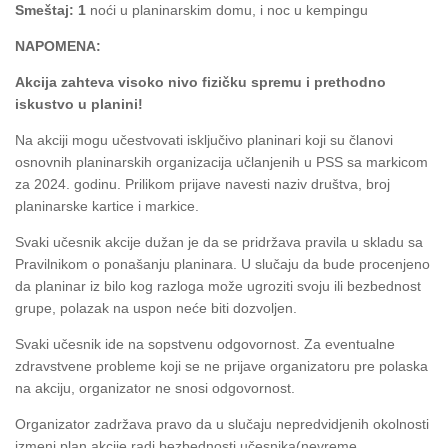
Smeštaj: 1
noći u planinarskim domu, i noc u kempingu
NAPOMENA:
Akcija zahteva visoko nivo fizičku spremu i prethodno
iskustvo u planini!
Na akciji mogu učestvovati isključivo planinari koji su članovi
osnovnih planinarskih organizacija učlanjenih u PSS sa markicom
za 2024. godinu. Prilikom prijave navesti naziv društva, broj
planinarske kartice i markice.
Svaki učesnik akcije dužan je da se pridržava pravila u skladu sa
Pravilnikom o ponašanju planinara. U slučaju da bude procenjeno
da planinar iz bilo kog razloga može ugroziti svoju ili bezbednost
grupe, polazak na uspon neće biti dozvoljen.
Svaki učesnik ide na sopstvenu odgovornost. Za eventualne
zdravstvene probleme koji se ne prijave organizatoru pre polaska
na akciju, organizator ne snosi odgovornost.
Organizator zadržava pravo da u slučaju nepredvidjenih okolnosti
izmeni plan akcije radi bezbednosti učesnika(nevreme,