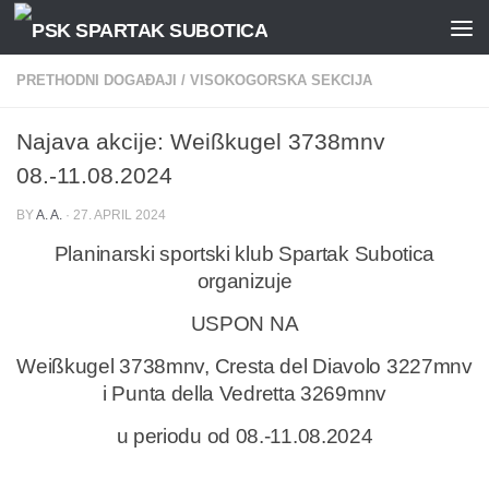
Skip to content
PRETHODNI DOGAĐAJI
/
VISOKOGORSKA SEKCIJA
Najava akcije: Weißkugel 3738mnv
08.-11.08.2024
BY
A. A.
·
27. APRIL 2024
Planinarski sportski klub Spartak Subotica
organizuje
USPON NA
Weißkugel 3738mnv, Cresta del Diavolo 3227mnv
i Punta della Vedretta 3269mnv
u periodu od 08.-11.08.2024