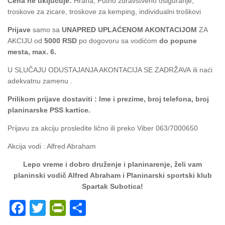
Cena ne uključuje:
Hrana, Putno zdravstveno osiguranje,
troskove za zicare, troskove za kemping, individualni troškovi
Prijave
samo sa
UNAPRED UPLAĆENOM AKONTACIJOM
ZA
AKCIJU od
5000 RSD
po dogovoru sa vodićom
do popune
mesta, max. 6.
U SLUČAJU ODUSTAJANJA AKONTACIJA SE ZADRŽAVA ili naći
adekvatnu zamenu .
Prilikom prijave dostaviti : Ime i prezime, broj telefona, broj
planinarske PSS kartice.
Prijavu za akciju prosledite lično ili preko Viber 063/7000650
Akcija vodi : Alfred Abraham
Lepo vreme i dobro druženje i planinarenje, želi vam
planinski vodič Alfred Abraham i Planinarski sportski klub
Spartak Subotica!
Facebook
Twitter
PrintFriendly
Share