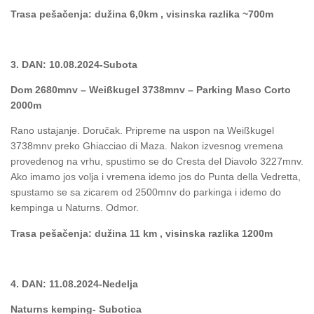
Trasa pešačenja: dužina 6,0km , visinska razlika ~700m
3. DAN: 10.08.2024-Subota
Dom 2680mnv – Weißkugel 3738mnv – Parking Maso Corto
2000m
Rano ustajanje. Doručak. Pripreme na uspon na Weißkugel
3738mnv preko Ghiacciao di Maza. Nakon izvesnog vremena
provedenog na vrhu, spustimo se do Cresta del Diavolo 3227mnv.
Ako imamo jos volja i vremena idemo jos do Punta della Vedretta,
spustamo se sa zicarem od 2500mnv do parkinga i idemo do
kempinga u Naturns. Odmor.
Trasa pešačenja:
dužina 11 km , visinska razlika 1200m
4. DAN: 11.08.2024-Nedelja
Naturns kemping- Subotica