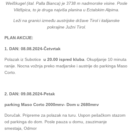
Weißkugel (ital. Palla Bianca) je 3738 m nadmorske visine. Posle
Vildšpica, to je druga najviša planina u Ectalskim Alpima.
Leži na granici između austrijske države Tirol i italijanske
pokrajine Južni Tirol.
PLAN AKCIJE:
1. DAN: 08.08.2024-Četvrtak
Polazak iz Subotice
u 20.00 ispred kluba
. Okupljanje 10 minuta
ranije. Nocna vožnja preko madjarske i austrije do parkinga Maso
Corto.
2. DAN: 09.08.2024-Petak
parking Maso Corto 2000mnv- Dom u 2680mnv
Doručak. Pripreme za polazak na turu. Uspon pešačkom stazom
od parkinga do dom. Posle pauza u domu, zauzimanje
smestaja, Odmor