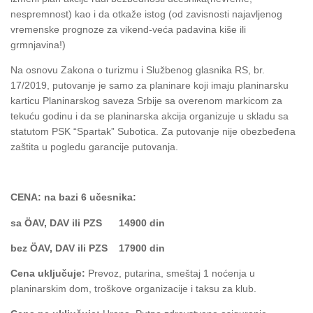
nespremnost) kao i da otkaže istog (od zavisnosti najavljenog
vremenske prognoze za vikend-veća padavina kiše ili
grmnjavina!)
Na osnovu Zakona o turizmu i Službenog glasnika RS, br.
17/2019, putovanje je samo za planinare koji imaju planinarsku
karticu Planinarskog saveza Srbije sa overenom markicom za
tekuću godinu i da se planinarska akcija organizuje u skladu sa
statutom PSK “Spartak” Subotica. Za putovanje nije obezbeđena
zaštita u pogledu garancije putovanja.
CENA: na bazi 6 učesnika:
sa ÖAV, DAV ili PZS 14900 din
bez ÖAV, DAV ili PZS 17900 din
Cena uključuje:
Prevoz, putarina, smeštaj 1 noćenja u
planinarskim dom, troškove organizacije i taksu za klub.