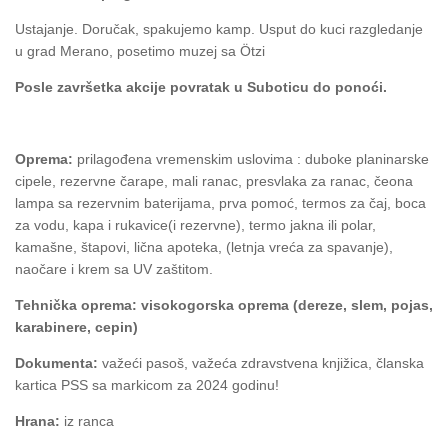
Ustajanje. Doručak, spakujemo kamp. Usput do kuci razgledanje
u grad Merano, posetimo muzej sa Ötzi
Posle završetka akcije povratak u Suboticu do ponoći.
Oprema:
prilagođena vremenskim uslovima : duboke planinarske
cipele, rezervne čarape, mali ranac, presvlaka za ranac, čeona
lampa sa rezervnim baterijama, prva pomoć, termos za čaj, boca
za vodu, kapa i rukavice(i rezervne), termo jakna ili polar,
kamašne, štapovi, lična apoteka, (letnja vreća za spavanje),
naočare i krem sa UV zaštitom.
Tehnička oprema: visokogorska oprema (dereze, slem, pojas,
karabinere, cepin)
Dokumenta:
važeći pasoš, važeća zdravstvena knjižica, članska
kartica PSS sa markicom za 2024 godinu!
Hrana:
iz ranca