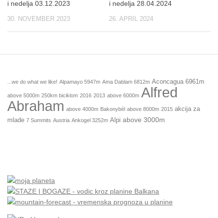
i nedelja 03.12.2023
i nedelja 28.04.2024
30. NOVEMBER 2023
26. APRIL 2024
Aconcagua 6961m
...we do what we like!
Alpamayo 5947m
Ama Dablam 6812m
Alfred
above 5000m
250km biciklom
2016
2013
above 6000m
Abraham
akcija za
above 4000m
Bakonybél
above 8000m
2015
above 3000m
mlade
Alpi
7 Summits
Austria
Ankogel 3252m