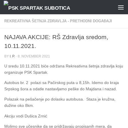
Skip to content
REKREATIVNA ŠETNJA ZDRAVLJA - PRETHODNI DOGAĐAJI
NAJAVA AKCIJE: RŠ Zdravlja sredom,
10.11.2021.
BY
I. P.
·
8. NOVEMBER 2021
U sredu 10.11.2021 biće održana Rekreativna šetnja zdravlja koju
organizuje PSK Spartak.
Autobus br. 2 polazi sa Pačirskog puta u 8,15h. Idemo do kraja
Srpskog šora a odatle nastavljamo peške do Majdana i nazad.
Polazak na pešačenje po dolasku autobusa. Staza je kružna,
dužine oko 8km.
Akciju vodi Dušica Zrnić
Molimo sve učesnike da se pridržavaju propisanih mera, da