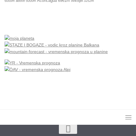
Aconcagua 6961m
6000m
above 5000m
Ankogel 3252m