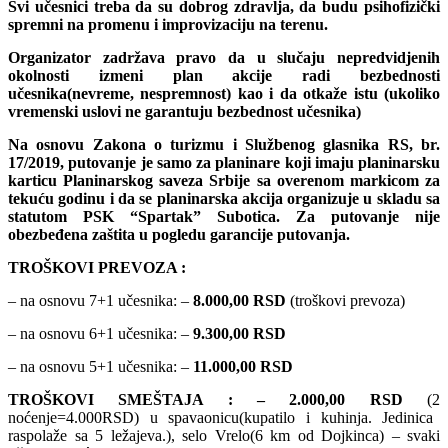
Svi učesnici treba da su dobrog zdravlja, da budu psihofizički
spremni na promenu i improvizaciju na terenu.
Organizator zadržava pravo da u slučaju nepredvidjenih
okolnosti izmeni plan akcije radi bezbednosti
učesnika(nevreme, nespremnost) kao i da otkaže istu (ukoliko
vremenski uslovi ne garantuju bezbednost učesnika)
Na osnovu Zakona o turizmu i Službenog glasnika RS, br.
17/2019, putovanje je samo za planinare koji imaju planinarsku
karticu Planinarskog saveza Srbije sa overenom markicom za
tekuću godinu i da se planinarska akcija organizuje u skladu sa
statutom PSK “Spartak” Subotica. Za putovanje nije
obezbeđena zaštita u pogledu garancije putovanja.
TROŠKOVI PREVOZA :
– na osnovu
7
+1 učesnika: –
8.0
00,00
RSD
(troškovi prevoza)
– na osnovu
6
+1 učesnika: –
9
.
3
00,00
RSD
– na osnovu
5
+1 učesnika: –
11
.
0
00,00
RSD
TROŠKOVI SMEŠTAJA : –
2
.
0
00,00
RSD
(
2
noćenje
=
4.000RSD
)
u s
pavaonicu(kupatilo
i kuhinja
. Jedinica
raspolaže sa
5
ležajeva.
),
selo Vrelo(6 km od Dojkinca)
– svaki