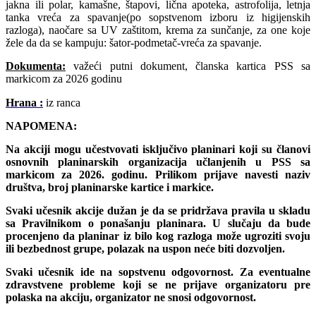
jakna ili polar,
kamašne, štapovi
,
lična apoteka
,
astrofolija,
letnja
tanka vreća za spavanje
(po sopstvenom izboru iz higijenskih
razloga), na
očare sa UV zaštitom, krema za sunčanje,
za one koje
žele da da se kampuju: šator-podmetač-vreća za spavanje.
Dokumenta:
v
ažeći putni dokument, članska kartica PSS sa
markicom za 2026 godinu
Hrana :
iz ranca
NAPOMENA:
Na akciji mogu učestvovati isključivo planinari koji su članovi
osnovnih planinarskih organizacija učlanjenih u PSS sa
markicom za 2026. godinu. Prilikom prijave navesti naziv
društva, broj planinarske kartice i markice.
Svaki učesnik akcije dužan je da se pridržava pravila u skladu
sa Pravilnikom o ponašanju planinara. U slučaju da bude
procenjeno da planinar iz bilo kog razloga može ugroziti svoju
ili bezbednost grupe, polazak na uspon neće biti dozvoljen.
Svaki učesnik ide na sopstvenu odgovornost. Za eventualne
zdravstvene probleme koji se ne prijave organizatoru pre
polaska na akciju, organizator ne snosi odgovornost.