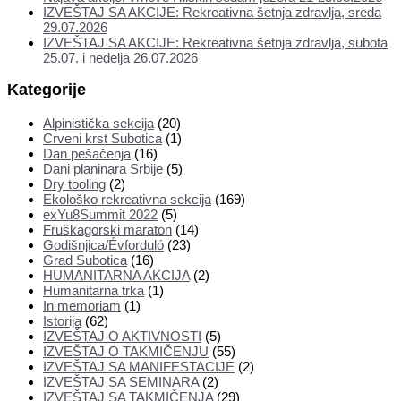
IZVEŠTAJ SA AKCIJE: Rekreativna šetnja zdravlja, sreda
29.07.2026
IZVEŠTAJ SA AKCIJE: Rekreativna šetnja zdravlja, subota
25.07. i nedelja 26.07.2026
Kategorije
Alpinistička sekcija
(20)
Crveni krst Subotica
(1)
Dan pešačenja
(16)
Dani planinara Srbije
(5)
Dry tooling
(2)
Ekološko rekreativna sekcija
(169)
exYu8Summit 2022
(5)
Fruškagorski maraton
(14)
Godišnjica/Évforduló
(23)
Grad Subotica
(16)
HUMANITARNA AKCIJA
(2)
Humanitarna trka
(1)
In memoriam
(1)
Istorija
(62)
IZVEŠTAJ O AKTIVNOSTI
(5)
IZVEŠTAJ O TAKMIČENJU
(55)
IZVEŠTAJ SA MANIFESTACIJE
(2)
IZVEŠTAJ SA SEMINARA
(2)
IZVEŠTAJ SA TAKMIČENJA
(29)