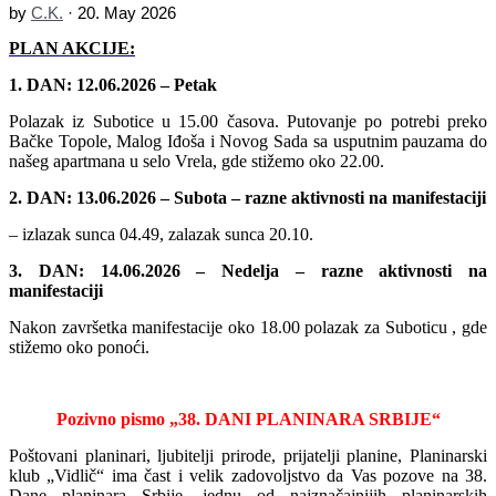
by
C.K.
·
20. May 2026
PLAN AKCIJE:
1. DAN:
12
.06.2026
– Petak
Polazak iz
S
ubotice
u
1
5
.00
časova. Putovanje
po
potrebi preko
Bačke Topole, Malog Iđoša i Novog Sada
sa usputnim pauzama
do
našeg apartmana u
selo Vrela
, gde stižemo oko 2
2
.00.
2
. DAN:
13
.06.2026
– Subota
–
razne
aktivnosti na manifestaciji
– izlazak sunca 0
4
.
49
, zalazak sunca 20.
10
.
3
. DAN: 1
4
.06.2026 – Nedelja
–
razne
aktivnosti na
manifestaciji
Nakon
zav
ršetka
manifestacije
oko 18.00 p
olazak
za S
uboticu
,
gde
stižemo oko ponoći.
Pozivno pismo „38. DANI PLANINARA SRBIJE“
Poštovani planinari, ljubitelji prirode, prijatelji planine, Planinarski
klub „Vidlič“ ima čast i velik zadovoljstvo da Vas pozove na 38.
Dane planinara Srbije, jednu od najznačajnijih planinarskih