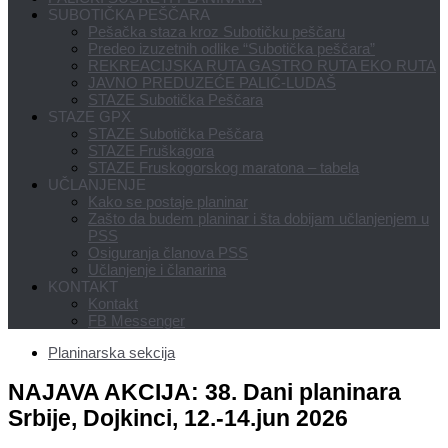
SUBOTIČKA PEŠČARA
Pešačka staza kroz Subotičku peščaru
Predeo izuzetnih odlike “Subotička peščara”
REKREACIJSKA RUTA GASTRO RUTA EKO RUTA
JAVNO PREDUZEĆE PALIĆ-LUDAŠ
STAZE Subotička Peščara
STAZE GPX
STAZE Subotička Peščara
STAZE Fruškagora
STAZE Fruskogorskog maratona – tabela
UČLANJENJE
Kako se postaje planinar
Zašto da budem planinar i šta dobijam učlanjenjem u
PSS
Osiguranja članova PSS
Učlanjenje i članarina
KONTAKT
Kontakt
FB Messenger
Planinarska sekcija
NAJAVA AKCIJA: 38. Dani planinara
Srbije, Dojkinci, 12.-14.jun 2026