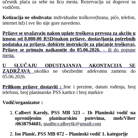
učesnik plaća za sebe na licu mest
a
. Rezervacija u
z
dogovor sa
vodičem.
Kotizacija
ne
obuhvata:
individualne tro
škove(hrana, piće, telefon,
internet itd)
i
sve što nije gore navedeno.
Prijave se uvažavaju nakon uplate troškova prevoza za akciju u
iznosu od
8
.
0
00,00 RSD(nakon prijave, dostavljanja potrebnih
podataka za prijavu, dobićete instrukcije za plaćanje troškova).
Prijave se primaju najkasnije do
05
.0
6
.2026
.
– ili do popune
mesta.
U SLUČAJU ODUSTAJANJA AKONTACIJA SE
ZADRŽAVA
ukoliko ne obezbedite adekvatnu zamenu do
0
5
.0
6
.2026
.
Prilikom prijave dostaviti :
Ime i prezime, datum rođenja, broj
telefona, broj planinarske PSS kartice i broj markice
Vodič/
organizator
:
Calbert Karoly, PSS MB 523 – 1b Planinski vodič na
opremljenim planinarskim putevima, mob/
Viber
:
0638794681,
mailto:calbertk@gmail.com
Iso Planić, PSS MB 072 – Planinski vodič 1. kategorije