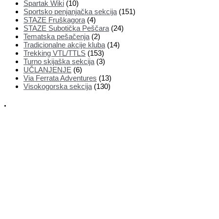
Spartak Wiki
(10)
Sportsko penjanjačka sekcija
(151)
STAZE Fruškagora
(4)
STAZE Subotička Peščara
(24)
Tematska pešačenja
(2)
Tradicionalne akcije kluba
(14)
Trekking VTL/TTLS
(153)
Turno skijaška sekcija
(3)
UČLANJENJE
(6)
Via Ferrata Adventures
(13)
Visokogorska sekcija
(130)
.