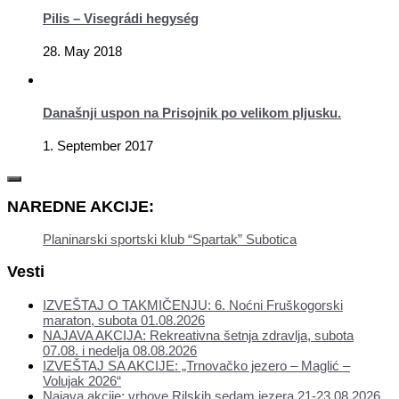
Pilis – Visegrádi hegység
28. May 2018
Današnji uspon na Prisojnik po velikom pljusku.
1. September 2017
NAREDNE AKCIJE:
Planinarski sportski klub “Spartak” Subotica
Vesti
IZVEŠTAJ O TAKMIČENJU: 6. Noćni Fruškogorski
maraton, subota 01.08.2026
NAJAVA AKCIJA: Rekreativna šetnja zdravlja, subota
07.08. i nedelja 08.08.2026
IZVEŠTAJ SA AKCIJE: „Trnovačko jezero – Maglić –
Volujak 2026“
Najava akcije: vrhove Rilskih sedam jezera 21-23.08.2026