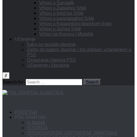
Vrhovi u Šumadiji
Vrhovi u Zapadnoj Srbiji
Vrhovi u Istočnoj Srbiji
Vrhovi u jugozapadnoj Srbiji
Vrhovi u Kopaoničko-Ibarskom kraju
Vrhovi u Južnoj Srbiji
Vrhovi na Kosovu i Metohiji
Učlanjenje
Kako se postaje planinar
Zašto da budem planinar i šta dobijam učlanjenjem u
PSS
Osiguranja članova PSS
Učlanjenje i članarina
Search for:
POČETNA
PSK SPARTAK
O NAMA
ISTORIJA
VISOKOGORSKI USPONI PSK SPARTAKA