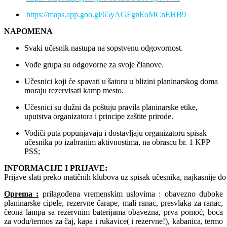
https://maps.app.goo.gl/65yAGFgnEoMCnEHB9
NAPOMENA
Svaki učesnik nastupa na sopstvenu odgovornost.
Vođe grupa su odgovorne za svoje članove.
Učesnici koji će spavati u šatoru u blizini planinarskog doma
moraju rezervisati kamp mesto.
Učesnici su dužni da poštuju pravila planinarske etike,
uputstva organizatora i principe zaštite prirode.
Vodiči puta popunjavaju i dostavljaju organizatoru spisak
učesnika po izabranim aktivnostima, na obrascu br. 1 KPP
PSS;
INFORMACIJE I PRIJAVE:
Prijave slati preko matičnih klubova uz spisak učesnika, najkasnije d
Oprema :
prilagođena vremenskim uslovima :
obavezno
d
uboke
planinarske cipele, rezervne
čarape,
mali ranac,
presvlaka za ranac,
čeona
lampa
sa rezervnim baterijama
obavezna,
prva pomoć,
boca
za vodu/
termos za
č
aj
,
kapa
i
rukavice
( i rezervne!)
, kabanica
, termo