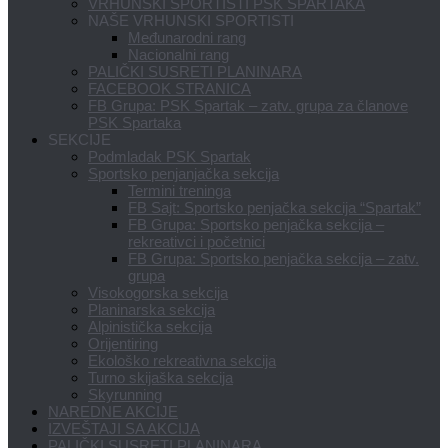
VRHUNSKI SPORTISTI PSK SPARTAKA
NAŠE VRHUNSKI SPORTISTI
Međunarodni rang
Nacionalni rang
PALIČKI SUSRETI PLANINARA
FACEBOOK STRANICA
FB Grupa: PSK Spartak – zatv. grupa za članove
PSK Spartaka
SEKCIJE
Podmladak PSK Spartak
Sportsko penjanjačka sekcija
Termini treninga
FB Sajt: Sportsko penjačka sekcija “Spartak”
FB Grupa: Sportsko penjačka sekcija –
rekreativci i početnici
FB Grupa: Sportsko penjačka sekcija – zatv.
grupa
Visokogorska sekcija
Planinarska sekcija
Alpinistička sekcija
Orijentiring
Ekološko rekreativna sekcija
Turno skijaška sekcija
Skyrunning
NAREDNE AKCIJE
IZVEŠTAJI SA AKCIJA
PALIČKI SUSRETI PLANINARA