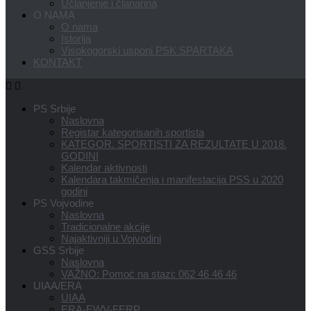
Učlanjenje i članarina
O NAMA
O nama
Istorija
Visokogorski usponi PSK SPARTAKA
KONTAKT
PS Srbije
Naslovna
Registar kategorisanih sportista
KATEGOR. SPORTISTI ZA REZULTATE U 2018.
GODINI
Kalendar aktivnosti
Kalendara takmičenja i manifestacija PSS u 2020
godini
PS Vojvodine
Naslovna
Tradicionalne akcije
Najaktivniji u Vojvodini
GSS Srbije
Naslovna
VAŽNO: Pomoć na stazi: 062 46 46 46
UIAA/ERA
UIAA
ERA-EWV-FERP