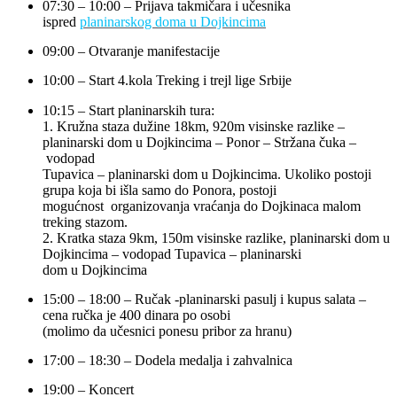
07:30 – 10:00 – Prijava takmičara i učesnika
ispred
planinarskog doma u Dojkincima
09:00 – Otvaranje manifestacije
10:00 – Start 4.kola Treking i trejl lige Srbije
10:15 – Start planinarskih tura:
1. Kružna staza dužine 18km, 920m visinske razlike –
planinarski dom u Dojkincima – Ponor – Stržana čuka –
vodopad
Tupavica – planinarski dom u Dojkincima. Ukoliko postoji
grupa koja bi išla samo do Ponora, postoji
mogućnost organizovanja vraćanja do Dojkinaca malom
treking stazom.
2. Kratka staza 9km, 150m visinske razlike, planinarski dom u
Dojkincima – vodopad Tupavica – planinarski
dom u Dojkincima
15:00 – 18:00 – Ručak -planinarski pasulj i kupus salata –
cena ručka je 400 dinara po osobi
(molimo da učesnici ponesu pribor za hranu)
17:00 – 18:30 – Dodela medalja i zahvalnica
19:00 – Koncert