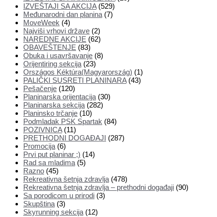
IZVEŠTAJI SA AKCIJA
(529)
Međunarodni dan planina
(7)
MoveWeek
(4)
Najviši vrhovi države
(2)
NAREDNE AKCIJE
(62)
OBAVEŠTENJE
(83)
Obuka i usavršavanje
(8)
Orijentiring sekcija
(23)
Országos Kéktúra(Magyarország)
(1)
PALIČKI SUSRETI PLANINARA
(43)
Pešačenje
(120)
Planinarska orijentacija
(30)
Planinarska sekcija
(282)
Planinsko trčanje
(10)
Podmladak PSK Spartak
(84)
POZIVNICA
(11)
PRETHODNI DOGAĐAJI
(287)
Promocija
(6)
Prvi put planinar ;)
(14)
Rad sa mladima
(5)
Razno
(45)
Rekreativna šetnja zdravlja
(478)
Rekreativna šetnja zdravlja – prethodni događaji
(90)
Sa porodicom u prirodi
(3)
Skupština
(3)
Skyrunning sekcija
(12)