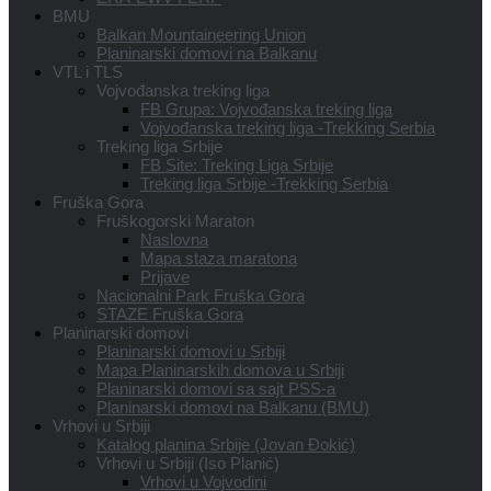
BMU
Balkan Mountaineering Union
Planinarski domovi na Balkanu
VTL i TLS
Vojvođanska treking liga
FB Grupa: Vojvođanska treking liga
Vojvođanska treking liga -Trekking Serbia
Treking liga Srbije
FB Site: Treking Liga Srbije
Treking liga Srbije -Trekking Serbia
Fruška Gora
Fruškogorski Maraton
Naslovna
Mapa staza maratona
Prijave
Nacionalni Park Fruška Gora
STAZE Fruška Gora
Planinarski domovi
Planinarski domovi u Srbiji
Mapa Planinarskih domova u Srbiji
Planinarski domovi sa sajt PSS-a
Planinarski domovi na Balkanu (BMU)
Vrhovi u Srbiji
Katalog planina Srbije (Jovan Đokić)
Vrhovi u Srbiji (Iso Planić)
Vrhovi u Vojvodini