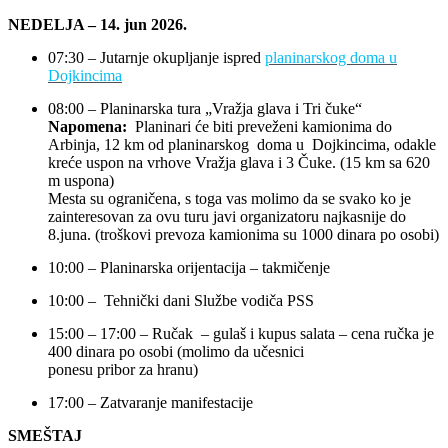
NEDELJA – 14. jun 2026.
07:30 – Jutarnje okupljanje ispred
planinarskog doma u
Dojkincima
08:00 – Planinarska tura „Vražja glava i Tri čuke“
Napomena:
Planinari će biti preveženi kamionima do
Arbinja, 12 km od planinarskog doma u Dojkincima, odakle
kreće uspon na vrhove Vražja glava i 3 Čuke. (15 km sa 620
m uspona)
Mesta su ograničena, s toga vas molimo da se svako ko je
zainteresovan za ovu turu javi organizatoru najkasnije do
8.juna. (troškovi prevoza kamionima su 1000 dinara po osobi)
10:00 – Planinarska orijentacija – takmičenje
10:00 – Tehnički dani Službe vodiča PSS
15:00 – 17:00 – Ručak – gulaš i kupus salata – cena ručka je
400 dinara po osobi (molimo da učesnici
ponesu pribor za hranu)
17:00 – Zatvaranje manifestacije
SMEŠTAJ