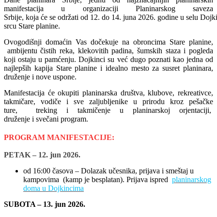
manifestacija u organizaciji Planinarskog saveza
Srbije, koja će se održati od 12. do 14. juna 2026. godine u selu Dojki
srcu Stare planine.
Ovogodišnji domaćin Vas dočekuje na obroncima Stare planine,
ambijentu čistih reka, klekovitih padina, šumskih staza i pogleda
koji ostaju u pamćenju. Dojkinci su već dugo poznati kao jedna od
najlepših kapija Stare planine i idealno mesto za susret planinara,
druženje i nove uspone.
Manifestacija će okupiti planinarska društva, klubove, rekreativce,
takmičare, vodiče i sve zaljubljenike u prirodu kroz pešačke
ture, treking i takmičenje u planinarskoj orjentaciji,
druženje i svečani program.
PROGRAM MANIFESTACIJE:
PETAK – 12. jun 2026.
od 16:00 časova – Dolazak učesnika, prijava i smeštaj u
kampovima (kamp je besplatan). Prijava ispred
planinarskog
doma u Dojkincima
SUBOTA – 13. jun 2026.