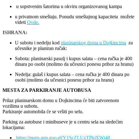
u sopstvenim šatorima u okviru organizovanog kampa
u privatnom smeštaju. Ponudu smeštajnog kapaciteta možete
videti
Ovde.
ISHRANA:
U subotu i nedelju kod
planinarskog doma u Dojkincima
za
učesnike je planiran ručak:
Subota: planinarski pasulj i kupus salata – cena ručka je 400
dinara po osobi (molimo da učesnici ponesu pribor za hranu)
Nedelja: gulaš i kupus salata – cena ručka je 400 dinara po
osobi (molimo da učesnici ponesu pribor za hranu)
MESTA ZA PARKIRANJE AUTOBUSA
Prilaz planinarskom domu u Dojkincima će biti zatvorenom
vozilima u subotu.
Parkiranje automobila će se vršiti po selu.
Parking za autobuse i minibuseve je u centru sela na sledećim
lokacijama:
https://maps.app.goo.gl/Y1ScZLUzTPkjXWt48