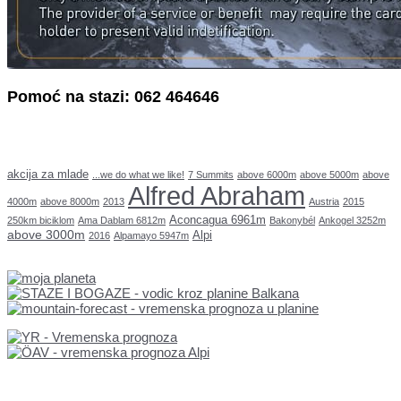
Pomoć na stazi: 062 464646
akcija za mlade
...we do what we like!
7 Summits
above 6000m
above 5000m
above
Alfred Abraham
4000m
above 8000m
2013
Austria
2015
Aconcagua 6961m
250km biciklom
Ama Dablam 6812m
Bakonybél
Ankogel 3252m
above 3000m
Alpi
2016
Alpamayo 5947m