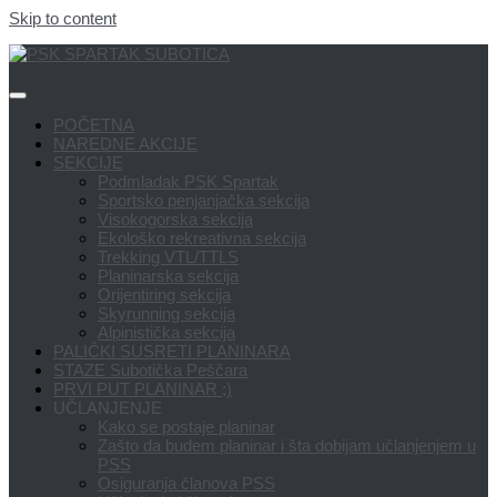
Skip to content
POČETNA
NAREDNE AKCIJE
SEKCIJE
Podmladak PSK Spartak
Sportsko penjanjačka sekcija
Visokogorska sekcija
Ekološko rekreativna sekcija
Trekking VTL/TTLS
Planinarska sekcija
Orijentiring sekcija
Skyrunning sekcija
Alpinistička sekcija
PALIČKI SUSRETI PLANINARA
STAZE Subotička Peščara
PRVI PUT PLANINAR ;)
UČLANJENJE
Kako se postaje planinar
Zašto da budem planinar i šta dobijam učlanjenjem u
PSS
Osiguranja članova PSS