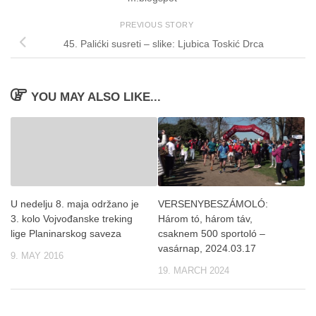
PREVIOUS STORY
45. Palićki susreti – slike: Ljubica Toskić Drca
YOU MAY ALSO LIKE...
U nedelju 8. maja održano je
VERSENYBESZÁMOLÓ:
3. kolo Vojvođanske treking
Három tó, három táv,
lige Planinarskog saveza
csaknem 500 sportoló –
vasárnap, 2024.03.17
9. MAY 2016
19. MARCH 2024