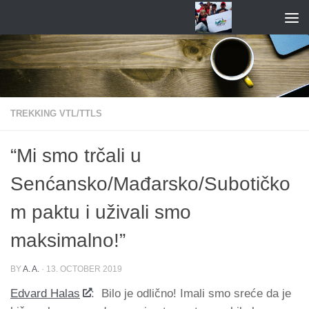
Skip to content
TREKKING VTL/TTLS
“Mi smo trčali u
Senćansko/Mađarsko/Subotičko
m paktu i uživali smo
maksimalno!”
BY
A. A.
·
13. OCTOBER 2019
Edvard Halas
:
Bilo je odlično! Imali smo sreće da je