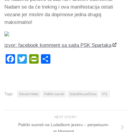
Nadam se da će treking i ova manifestacija ostati
vezane jer mislim da doprinose jedna drugoj
maksimalno!
izvor: facebook komment sa sajta PSK Spartaka
Facebook
Twitter
PrintFriendly
Share
Tags:
Edvard Halas
Palički susreti
Subotička peščara
VTL
NEXT STORY
Palićki susreti na Ludaškom jezeru – perpetuum-
m.blogspot