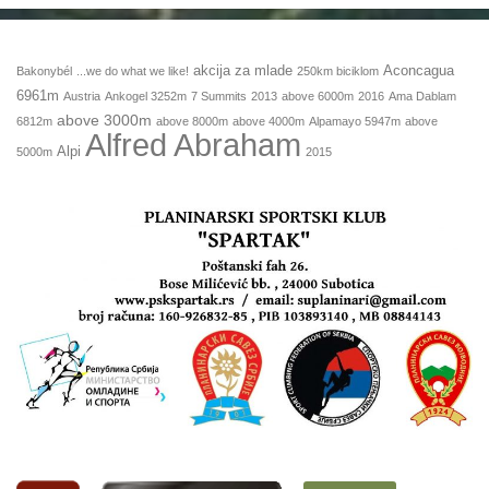
akcija za mlade
Aconcagua
Bakonybél
...we do what we like!
250km biciklom
6961m
Austria
Ankogel 3252m
7 Summits
2013
above 6000m
2016
Ama Dablam
above 3000m
6812m
above 8000m
above 4000m
Alpamayo 5947m
above
Alfred Abraham
Alpi
5000m
2015