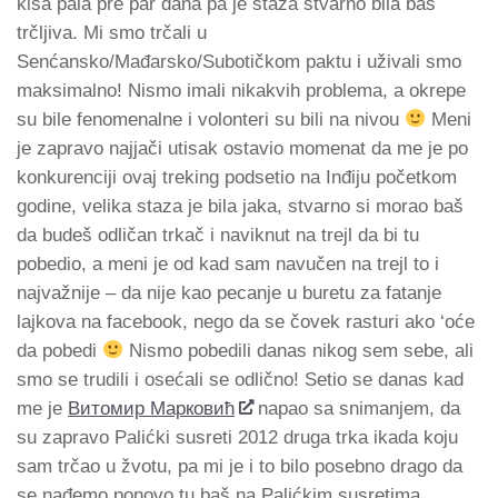
kiša pala pre par dana pa je staza stvarno bila bas
trčljiva. Mi smo trčali u
Senćansko/Mađarsko/Subotičkom paktu i uživali smo
maksimalno! Nismo imali nikakvih problema, a okrepe
su bile fenomenalne i volonteri su bili na nivou
Meni
je zapravo najjači utisak ostavio momenat da me je po
konkurenciji ovaj treking podsetio na Inđiju početkom
godine, velika staza je bila jaka, stvarno si morao baš
da budeš odličan trkač i naviknut na trejl da bi tu
pobedio, a meni je od kad sam navučen na trejl to i
najvažnije – da nije kao pecanje u buretu za fatanje
lajkova na facebook, nego da se čovek rasturi ako ‘oće
da pobedi
Nismo pobedili danas nikog sem sebe, ali
smo se trudili i osećali se odlično! Setio se danas kad
me je
Витомир Марковић
napao sa snimanjem, da
su zapravo Palićki susreti 2012 druga trka ikada koju
sam trčao u žvotu, pa mi je i to bilo posebno drago da
se nađemo ponovo tu baš na Palićkim susretima.