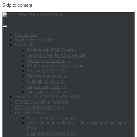
Skip to content
POČETNA
NAREDNE AKCIJE
SEKCIJE
Podmladak PSK Spartak
Sportsko penjanjačka sekcija
Visokogorska sekcija
Ekološko rekreativna sekcija
Trekking VTL/TTLS
Planinarska sekcija
Orijentiring sekcija
Skyrunning sekcija
Alpinistička sekcija
PALIČKI SUSRETI PLANINARA
STAZE Subotička Peščara
PRVI PUT PLANINAR ;)
UČLANJENJE
Kako se postaje planinar
Zašto da budem planinar i šta dobijam učlanjenjem u
PSS
Osiguranja članova PSS