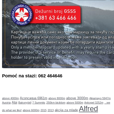
Pomoć na stazi: 062 464646
above 3000m
Aconcagua 6961m
above 4000m
above 8000m
Alpamayo 5947m
Alpi
Austria
Bakonybél
7 Summits
250km biciklom
above 5000m
Ankogel 3252m
...we
Alfred
akcija za mlade
do what we like!
above 6000m
2015
2013