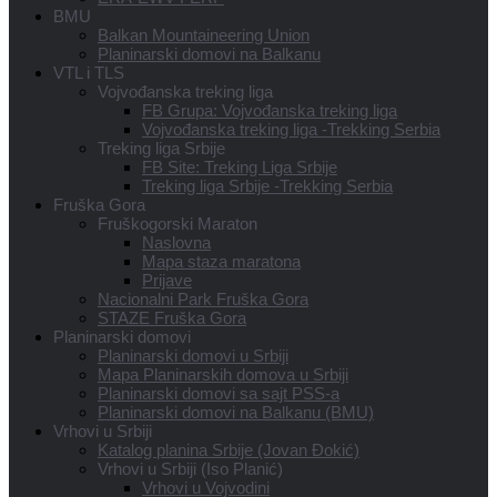
BMU
Balkan Mountaineering Union
Planinarski domovi na Balkanu
VTL i TLS
Vojvođanska treking liga
FB Grupa: Vojvođanska treking liga
Vojvođanska treking liga -Trekking Serbia
Treking liga Srbije
FB Site: Treking Liga Srbije
Treking liga Srbije -Trekking Serbia
Fruška Gora
Fruškogorski Maraton
Naslovna
Mapa staza maratona
Prijave
Nacionalni Park Fruška Gora
STAZE Fruška Gora
Planinarski domovi
Planinarski domovi u Srbiji
Mapa Planinarskih domova u Srbiji
Planinarski domovi sa sajt PSS-a
Planinarski domovi na Balkanu (BMU)
Vrhovi u Srbiji
Katalog planina Srbije (Jovan Đokić)
Vrhovi u Srbiji (Iso Planić)
Vrhovi u Vojvodini