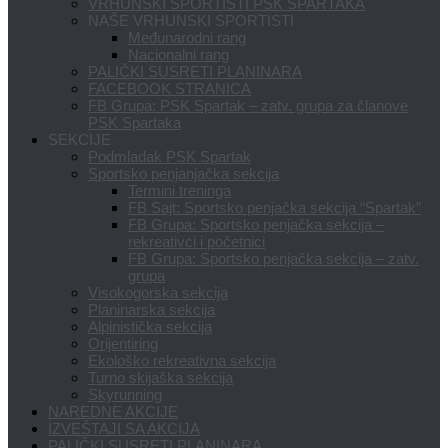
VRHUNSKI SPORTISTI PSK SPARTAKA
NAŠE VRHUNSKI SPORTISTI
Međunarodni rang
Nacionalni rang
PALIČKI SUSRETI PLANINARA
FACEBOOK STRANICA
FB Grupa: PSK Spartak – zatv. grupa za članove
PSK Spartaka
SEKCIJE
Podmladak PSK Spartak
Sportsko penjanjačka sekcija
Termini treninga
FB Sajt: Sportsko penjačka sekcija “Spartak”
FB Grupa: Sportsko penjačka sekcija –
rekreativci i početnici
FB Grupa: Sportsko penjačka sekcija – zatv.
grupa
Visokogorska sekcija
Planinarska sekcija
Alpinistička sekcija
Orijentiring
Ekološko rekreativna sekcija
Turno skijaška sekcija
Skyrunning
NAREDNE AKCIJE
IZVEŠTAJI SA AKCIJA
PALIČKI SUSRETI PLANINARA