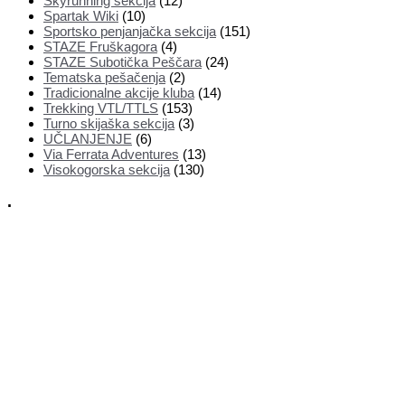
Skyrunning sekcija
(12)
Spartak Wiki
(10)
Sportsko penjanjačka sekcija
(151)
STAZE Fruškagora
(4)
STAZE Subotička Peščara
(24)
Tematska pešačenja
(2)
Tradicionalne akcije kluba
(14)
Trekking VTL/TTLS
(153)
Turno skijaška sekcija
(3)
UČLANJENJE
(6)
Via Ferrata Adventures
(13)
Visokogorska sekcija
(130)
.