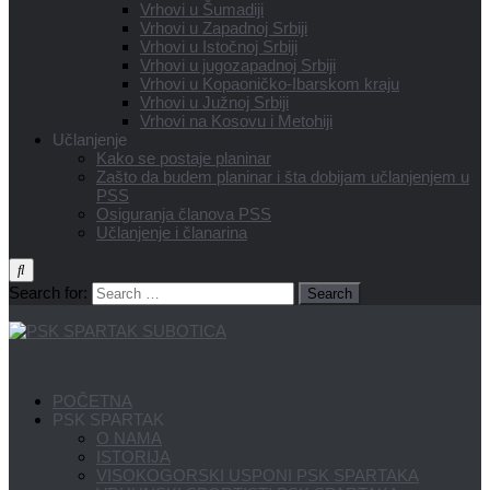
Vrhovi u Šumadiji
Vrhovi u Zapadnoj Srbiji
Vrhovi u Istočnoj Srbiji
Vrhovi u jugozapadnoj Srbiji
Vrhovi u Kopaoničko-Ibarskom kraju
Vrhovi u Južnoj Srbiji
Vrhovi na Kosovu i Metohiji
Učlanjenje
Kako se postaje planinar
Zašto da budem planinar i šta dobijam učlanjenjem u
PSS
Osiguranja članova PSS
Učlanjenje i članarina
Search for:
POČETNA
PSK SPARTAK
O NAMA
ISTORIJA
VISOKOGORSKI USPONI PSK SPARTAKA