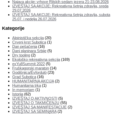
Najava akcije: vrhove Rilskih sedam jezera 21-23.08.2026
IZVEŠTAJ SA AKCIJE: Rekreativna šetnja zdravlja, sreda
29.07.2026
IZVEŠTAJ SA AKCIJE: Rekreativna šetnja zdravlja, subota
25.07. i nedelja 26.07.2026
Kategorije
Alpinistička sekcija
(20)
Crveni krst Subotica
(1)
Dan pešačenja
(16)
Dani planinara Srbije
(5)
Dry tooling
(2)
Ekološko rekreativna sekcija
(169)
exYu8Summit 2022
(5)
Fruškagorski maraton
(14)
Godišnjica/Évforduló
(23)
Grad Subotica
(16)
HUMANITARNA AKCIJA
(2)
Humanitarna trka
(1)
In memoriam
(1)
Istorija
(62)
IZVEŠTAJ O AKTIVNOSTI
(5)
IZVEŠTAJ O TAKMIČENJU
(55)
IZVEŠTAJ SA MANIFESTACIJE
(2)
IZVEŠTAJ SA SEMINARA
(2)