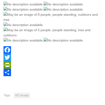
Facebook
Twitter
PrintFriendly
Share
Tags:
RŠ Zdravlja