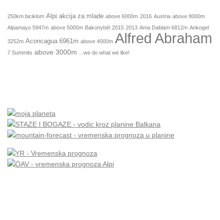
Alpi
akcija za mlade
250km biciklom
above 6000m
2016
Austria
above 8000m
Alpamayo 5947m
above 5000m
Bakonybél
2015
2013
Ama Dablam 6812m
Ankogel
Alfred Abraham
Aconcagua 6961m
3252m
above 4000m
above 3000m
7 Summits
...we do what we like!