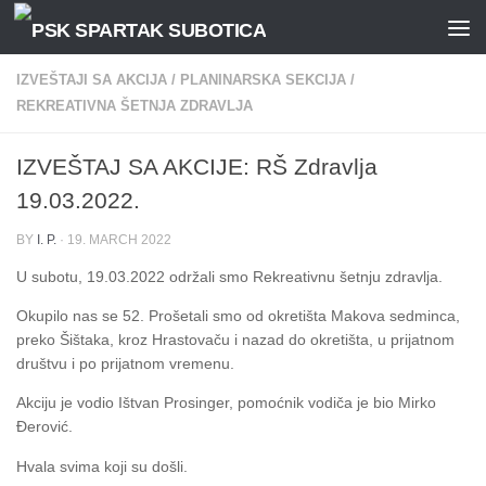
Skip to content
IZVEŠTAJI SA AKCIJA
/
PLANINARSKA SEKCIJA
/
REKREATIVNA ŠETNJA ZDRAVLJA
IZVEŠTAJ SA AKCIJE: RŠ Zdravlja
19.03.2022.
BY
I. P.
·
19. MARCH 2022
U subotu, 19.03.2022 održali smo Rekreativnu šetnju zdravlja.
Okupilo nas se 52. Prošetali smo od okretišta Makova sedminca,
preko Šištaka, kroz Hrastovaču i nazad do okretišta, u prijatnom
društvu i po prijatnom vremenu.
Akciju je vodio Ištvan Prosinger, pomoćnik vodiča je bio Mirko
Đerović.
Hvala svima koji su došli.