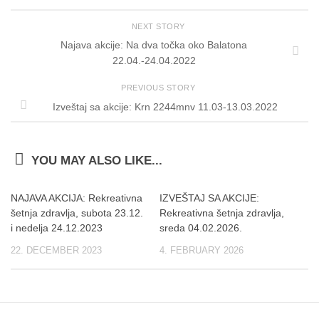
NEXT STORY
Najava akcije: Na dva točka oko Balatona
22.04.-24.04.2022
PREVIOUS STORY
Izveštaj sa akcije: Krn 2244mnv 11.03-13.03.2022
YOU MAY ALSO LIKE...
NAJAVA AKCIJA: Rekreativna
IZVEŠTAJ SA AKCIJE:
šetnja zdravlja, subota 23.12.
Rekreativna šetnja zdravlja,
i nedelja 24.12.2023
sreda 04.02.2026.
22. DECEMBER 2023
4. FEBRUARY 2026