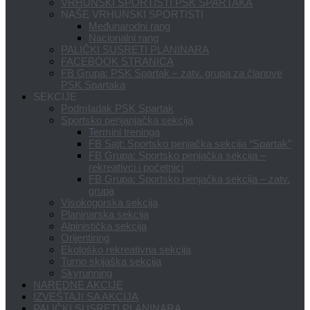
VRHUNSKI SPORTISTI PSK SPARTAKA
NAŠE VRHUNSKI SPORTISTI
Međunarodni rang
Nacionalni rang
PALIČKI SUSRETI PLANINARA
FACEBOOK STRANICA
FB Grupa: PSK Spartak – zatv. grupa za članove
PSK Spartaka
SEKCIJE
Podmladak PSK Spartak
Sportsko penjanjačka sekcija
Termini treninga
FB Sajt: Sportsko penjačka sekcija “Spartak”
FB Grupa: Sportsko penjačka sekcija –
rekreativci i početnici
FB Grupa: Sportsko penjačka sekcija – zatv.
grupa
Visokogorska sekcija
Planinarska sekcija
Alpinistička sekcija
Orijentiring
Ekološko rekreativna sekcija
Turno skijaška sekcija
Skyrunning
NAREDNE AKCIJE
IZVEŠTAJI SA AKCIJA
PALIČKI SUSRETI PLANINARA