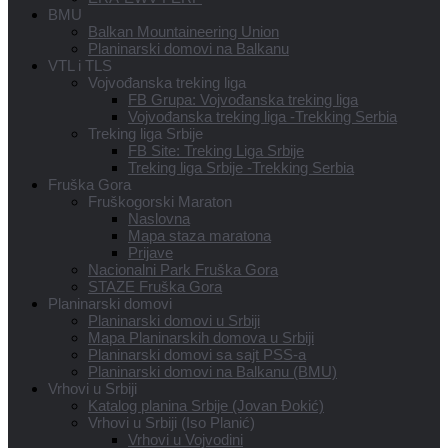
BMU
Balkan Mountaineering Union
Planinarski domovi na Balkanu
VTL i TLS
Vojvođanska treking liga
FB Grupa: Vojvođanska treking liga
Vojvođanska treking liga -Trekking Serbia
Treking liga Srbije
FB Site: Treking Liga Srbije
Treking liga Srbije -Trekking Serbia
Fruška Gora
Fruškogorski Maraton
Naslovna
Mapa staza maratona
Prijave
Nacionalni Park Fruška Gora
STAZE Fruška Gora
Planinarski domovi
Planinarski domovi u Srbiji
Mapa Planinarskih domova u Srbiji
Planinarski domovi sa sajt PSS-a
Planinarski domovi na Balkanu (BMU)
Vrhovi u Srbiji
Katalog planina Srbije (Jovan Đokić)
Vrhovi u Srbiji (Iso Planić)
Vrhovi u Vojvodini