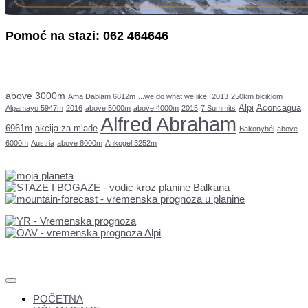
Pomoć na stazi: 062 464646
above 3000m
Ama Dablam 6812m
...we do what we like!
2013
250km biciklom
Alpi
Aconcagua
Alpamayo 5947m
2016
above 5000m
above 4000m
2015
7 Summits
Alfred Abraham
6961m
akcija za mlade
Bakonybél
above
6000m
Austria
above 8000m
Ankogel 3252m
POČETNA