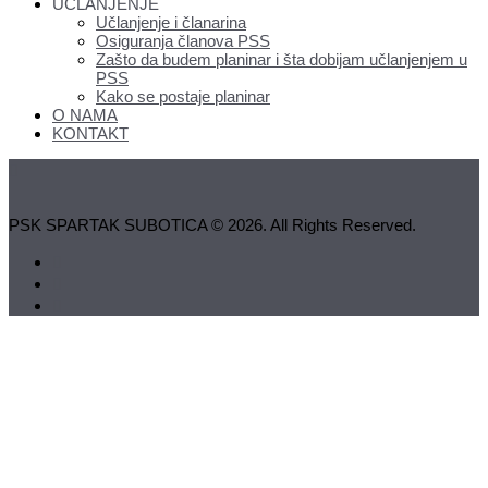
UČLANJENJE
Učlanjenje i članarina
Osiguranja članova PSS
Zašto da budem planinar i šta dobijam učlanjenjem u
PSS
Kako se postaje planinar
O NAMA
KONTAKT
PSK SPARTAK SUBOTICA © 2026. All Rights Reserved.