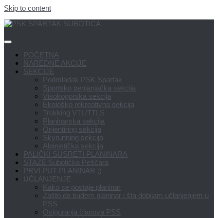
Skip to content
POČETNA
NAREDNE AKCIJE
SEKCIJE
Podmladak PSK Spartak
Sportsko penjanjačka sekcija
Visokogorska sekcija
Ekološko rekreativna sekcija
Trekking VTL/TTLS
Planinarska sekcija
Orijentiring sekcija
Skyrunning sekcija
Alpinistička sekcija
PALIČKI SUSRETI PLANINARA
STAZE Subotička Peščara
PRVI PUT PLANINAR ;)
UČLANJENJE
Kako se postaje planinar
Zašto da budem planinar i šta dobijam učlanjenjem u
PSS
Osiguranja članova PSS