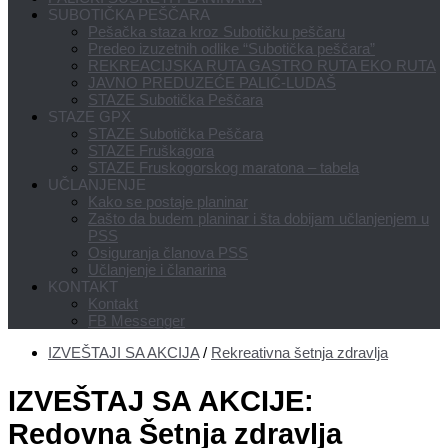
SUBOTIČKA PEŠČARA
Pešačka staza kroz Subotičku peščaru
Predeo izuzetnih odlike “Subotička peščara”
REKREACIJSKA RUTA GASTRO RUTA EKO RUTA
JAVNO PREDUZEĆE PALIĆ-LUDAŠ
STAZE Subotička Peščara
STAZE GPX
STAZE Subotička Peščara
STAZE Fruškagora
STAZE Fruskogorskog maratona – tabela
UČLANJENJE
Kako se postaje planinar
Zašto da budem planinar i šta dobijam učlanjenjem u
PSS
Osiguranja članova PSS
Učlanjenje i članarina
KONTAKT
Kontakt
FB Messenger
IZVEŠTAJI SA AKCIJA
/
Rekreativna šetnja zdravlja
IZVEŠTAJ SA AKCIJE:
Redovna Šetnja zdravlja