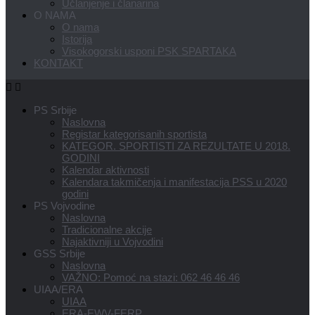
Učlanjenje i članarina
O NAMA
O nama
Istorija
Visokogorski usponi PSK SPARTAKA
KONTAKT
PS Srbije
Naslovna
Registar kategorisanih sportista
KATEGOR. SPORTISTI ZA REZULTATE U 2018.
GODINI
Kalendar aktivnosti
Kalendara takmičenja i manifestacija PSS u 2020
godini
PS Vojvodine
Naslovna
Tradicionalne akcije
Najaktivniji u Vojvodini
GSS Srbije
Naslovna
VAŽNO: Pomoć na stazi: 062 46 46 46
UIAA/ERA
UIAA
ERA-EWV-FERP