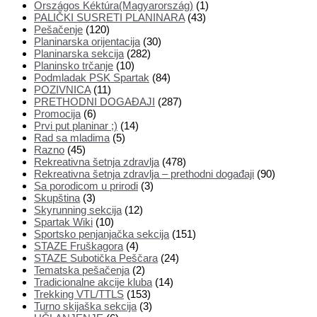
Országos Kéktúra(Magyarország)
(1)
PALIČKI SUSRETI PLANINARA
(43)
Pešačenje
(120)
Planinarska orijentacija
(30)
Planinarska sekcija
(282)
Planinsko trčanje
(10)
Podmladak PSK Spartak
(84)
POZIVNICA
(11)
PRETHODNI DOGAĐAJI
(287)
Promocija
(6)
Prvi put planinar ;)
(14)
Rad sa mladima
(5)
Razno
(45)
Rekreativna šetnja zdravlja
(478)
Rekreativna šetnja zdravlja – prethodni događaji
(90)
Sa porodicom u prirodi
(3)
Skupština
(3)
Skyrunning sekcija
(12)
Spartak Wiki
(10)
Sportsko penjanjačka sekcija
(151)
STAZE Fruškagora
(4)
STAZE Subotička Peščara
(24)
Tematska pešačenja
(2)
Tradicionalne akcije kluba
(14)
Trekking VTL/TTLS
(153)
Turno skijaška sekcija
(3)