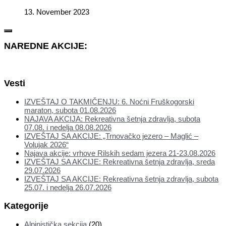
13. November 2023
NAREDNE AKCIJE:
Vesti
IZVEŠTAJ O TAKMIČENJU: 6. Noćni Fruškogorski
maraton, subota 01.08.2026
NAJAVA AKCIJA: Rekreativna šetnja zdravlja, subota
07.08. i nedelja 08.08.2026
IZVEŠTAJ SA AKCIJE: „Trnovačko jezero – Maglić –
Volujak 2026“
Najava akcije: vrhove Rilskih sedam jezera 21-23.08.2026
IZVEŠTAJ SA AKCIJE: Rekreativna šetnja zdravlja, sreda
29.07.2026
IZVEŠTAJ SA AKCIJE: Rekreativna šetnja zdravlja, subota
25.07. i nedelja 26.07.2026
Kategorije
Alpinistička sekcija
(20)