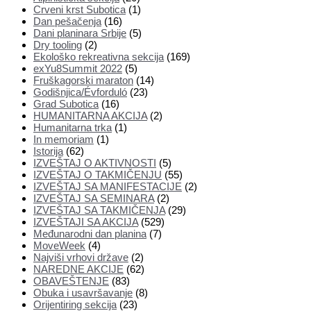
Crveni krst Subotica
(1)
Dan pešačenja
(16)
Dani planinara Srbije
(5)
Dry tooling
(2)
Ekološko rekreativna sekcija
(169)
exYu8Summit 2022
(5)
Fruškagorski maraton
(14)
Godišnjica/Évforduló
(23)
Grad Subotica
(16)
HUMANITARNA AKCIJA
(2)
Humanitarna trka
(1)
In memoriam
(1)
Istorija
(62)
IZVEŠTAJ O AKTIVNOSTI
(5)
IZVEŠTAJ O TAKMIČENJU
(55)
IZVEŠTAJ SA MANIFESTACIJE
(2)
IZVEŠTAJ SA SEMINARA
(2)
IZVEŠTAJ SA TAKMIČENJA
(29)
IZVEŠTAJI SA AKCIJA
(529)
Međunarodni dan planina
(7)
MoveWeek
(4)
Najviši vrhovi države
(2)
NAREDNE AKCIJE
(62)
OBAVEŠTENJE
(83)
Obuka i usavršavanje
(8)
Orijentiring sekcija
(23)