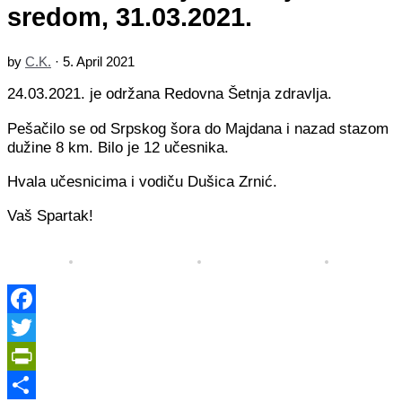
sredom, 31.03.2021.
by
C.K.
·
5. April 2021
24.03.2021. je održana Redovna Šetnja zdravlja.
Pešačilo se od Srpskog šora do Majdana i nazad stazom
dužine 8 km. Bilo je 12 učesnika.
Hvala učesnicima i vodiču Dušica Zrnić.
Vaš Spartak!
Facebook
Twitter
PrintFriendly