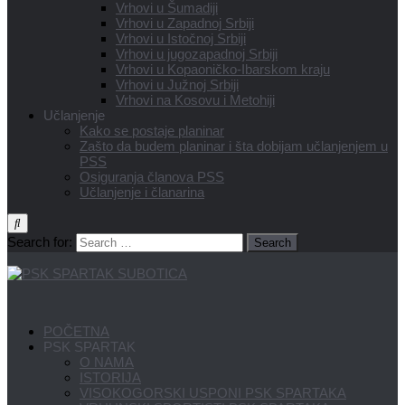
Vrhovi u Šumadiji
Vrhovi u Zapadnoj Srbiji
Vrhovi u Istočnoj Srbiji
Vrhovi u jugozapadnoj Srbiji
Vrhovi u Kopaoničko-Ibarskom kraju
Vrhovi u Južnoj Srbiji
Vrhovi na Kosovu i Metohiji
Učlanjenje
Kako se postaje planinar
Zašto da budem planinar i šta dobijam učlanjenjem u
PSS
Osiguranja članova PSS
Učlanjenje i članarina
Search for:
POČETNA
PSK SPARTAK
O NAMA
ISTORIJA
VISOKOGORSKI USPONI PSK SPARTAKA