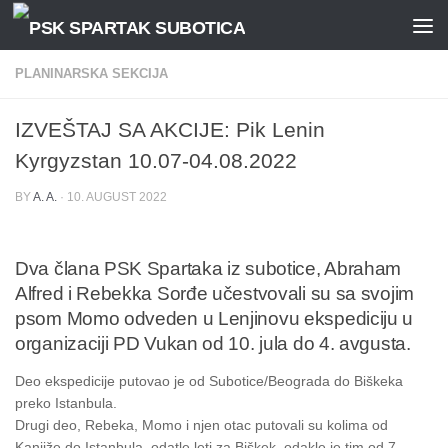
Skip to content
PLANINARSKA SEKCIJA
IZVEŠTAJ SA AKCIJE: Pik Lenin
Kyrgyzstan 10.07-04.08.2022
BY
A. A.
·
10. AUGUST 2022
Dva člana PSK Spartaka iz subotice, Abraham
Alfred i Rebekka Sorđe učestvovali su sa svojim
psom Momo odveden u Lenjinovu ekspediciju u
organizaciji PD Vukan od 10. jula do 4. avgusta.
Deo ekspedicije putovao je od Subotice/Beograda do Biškeka
preko Istanbula.
Drugi deo, Rebeka, Momo i njen otac putovali su kolima od
Kanjiže do Istanbula, odatle leti za Biškek, odakle je tim od 7