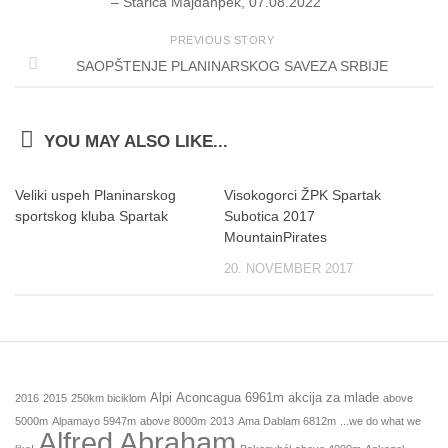
– Starica Majdanpek, 07.08.2022
PREVIOUS STORY
SAOPŠTENJE PLANINARSKOG SAVEZA SRBIJE
YOU MAY ALSO LIKE...
Veliki uspeh Planinarskog
Visokogorci ŽPK Spartak
sportskog kluba Spartak
Subotica 2017
MountainPirates
20. NOVEMBER 2017
Alpi
Aconcagua 6961m
akcija za mlade
2016
2015
250km biciklom
above
5000m
Alpamayo 5947m
above 8000m
2013
Ama Dablam 6812m
...we do what we
Alfred Abraham