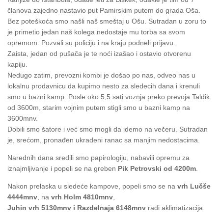
članova zajedno nastavio put Pamirskim putem do grada Oša.
Bez poteškoća smo našli naš smeštaj u Ošu. Sutradan u zoru to
je primetio jedan naš kolega nedostaje mu torba sa svom
opremom. Pozvali su policiju i na kraju podneli prijavu.
Zaista, jedan od pušača je te noći izašao i ostavio otvorenu
kapiju.
Nedugo zatim, prevozni kombi je došao po nas, odveo nas u
lokalnu prodavnicu da kupimo nesto za sledecih dana i krenuli
smo u bazni kamp. Posle oko 5,5 sati voznja preko prevoja Taldik
od 3600m, starim vojnim putem stigli smo u bazni kamp na
3600mnv.
Dobili smo šatore i već smo mogli da idemo na večeru. Sutradan
je, srećom, pronađen ukradeni ranac sa manjim nedostacima.
Narednih dana sredili smo papirologiju, nabavili opremu za
iznajmljivanje i popeli se na greben
Pik Petrovski od 4200m
.
Nakon prelaska u sledeće kampove, popeli smo se na
vrh Lučše
4444mnv
, na
vrh Holm 4810mnv
,
Juhin vrh 5130mnv i Razdelnaja 6148mnv
radi aklimatizacija.