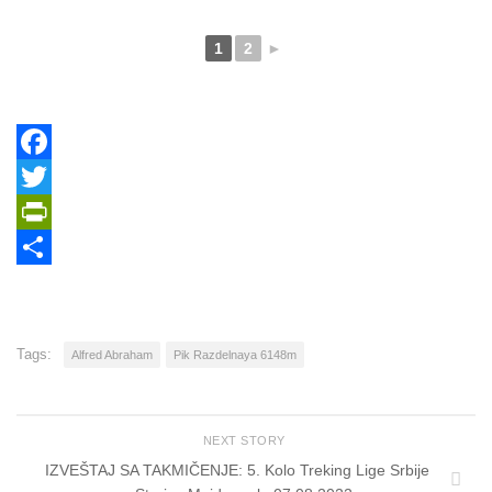
1
2
►
Facebook
Twitter
PrintFriendly
Share
Tags:
Alfred Abraham
Pik Razdelnaya 6148m
NEXT STORY
IZVEŠTAJ SA TAKMIČENJE: 5. Kolo Treking Lige Srbije