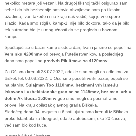
nekoliko metara još vezani. Na drugoj fiksnoj tački osigurao sam
sebe i da bih bezbednije nastavio abzajlovao sam po fiksnim
užadima, Ivan takođe i i na kraju naš vodič, koji je vrlo sporo
silazio. Kada smo stigli u kamp-1, nije bilo doktora, tako da je bilo
tek sutradan bio je u mogućnosti da se pregleda u baznom
kampu.
Spuštajući se u bazni kamp sledeci dan, Ivan i ja smo se popeli na
Versinku 4200mnv
od prevoja Putešestvenikov, a poslednjeg
dana smo popeli na
predvrh Pik Itmo-a sa 4120mnv
.
Za Oš smo krenuli 28.07.2022, odakle smo mogli da odletimo za
Biškek tek 03.08.2022. U Ošu smo posetili veliki bazar, popeli se
na planinu
Sulajman Too 1110mnv
,
bezimeni vrh između
Iskavana i uzbekistanske granice sa 1145mnv, bezimeni vrh u
dolini Ak-Buura 1530mnv
gde smo mogli da posmatramo
orlove. Na kraju obilazak glavnog grada Biškeka.
Sledećeg dana 04. avgusta u 6 sati ujutru smo krenuli iz Biškeka
preko Istanbula za Beograd, odatle autobusom, oko 20 časova,
već sam bio kod kuće.
izvestaj: Alfred Abraham