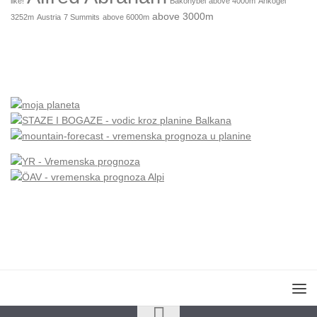
like!
Bakonybél
above 4000m
Ankogel
above 3000m
3252m
Austria
7 Summits
above 6000m