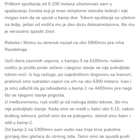
Prilikom spuštanja od 6.100 metara učestvovao sam u
spašavanju čoveka koji je imao simptome visinske bolesti i nije
mogao sam da se spusti u kamp dva. Tokom spuštanja za užetom
na ledja, jedan od vodiča mu je dao dozu deksametazona, što mu
je verovatno spasilo život.
Rebeka i Momo su skrenuli nazad na oko 5800mnv pre vrha
Razdelnaja.
Uoči dana zavrsnih uspona, u kampu-3 na 6100mnv, našem
vodiču je pozlilo posle večere i njegovo stanje se nije poboljšalo
tokom noći. Iz tog razloga, po zajedničkom dogovoru sa Ivanom,
prekinuli smo sutradan uspon na vrh na oko 6300 metara. Ivan i
ja smo odlučili da ga odvedemo u kamp-1 na 4400mnv pre nego
što se njegovo stanje pogorša.
U međuvremenu, naš vodič je od nekoga dobio lekove, što mu
nije poboljšalo stanje. Kada smo se vratili u šator oko 6:15, nakon
kratkog odmora, počeli smo da se pakujemo, skinuli smo šator i
sišli u kamp-2.
Od kamp-2 na 5300mnv sam vodio nas troje kroz pukotine
gornjeg deo glečera do strmog zida. Tamo smo se spustili prvih