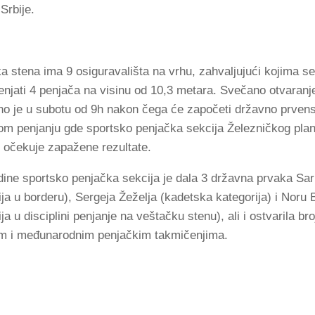
Srbije.
a stena ima 9 osiguravališta na vrhu, zahvaljujući kojima 
njati 4 penjača na visinu od 10,3 metara. Svečano otvaranj
o je u subotu od 9h nakon čega će započeti državno prvens
om penjanju gde sportsko penjačka sekcija Železničkog pla
 očekuje zapažene rezultate.
ine sportsko penjačka sekcija je dala 3 državna prvaka Sar
ija u borderu), Sergeja Žeželja (kadetska kategorija) i Noru
ja u disciplini penjanje na veštačku stenu), ali i ostvarila b
m i međunarodnim penjačkim takmičenjima.