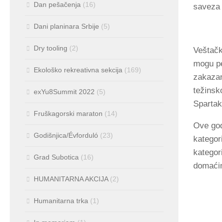
Dan pešačenja
(16)
saveza 
Dani planinara Srbije
(5)
Dry tooling
(2)
Veštačk
mogu pe
Ekološko rekreativna sekcija
(169)
zakazan
težinsk
exYu8Summit 2022
(5)
Spartak
Fruškagorski maraton
(14)
Ove god
Godišnjica/Évforduló
(23)
kategor
kategori
Grad Subotica
(16)
domaći
HUMANITARNA AKCIJA
(2)
Humanitarna trka
(1)