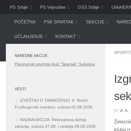
PS Srbije
PS Vojvodine
GSS Srbije
UIAA/ER
Skip to content
POČETNA
PSK SPARTAK
SEKCIJE
NARED
UČLANJENJE
KONTAKT
SPORTS
NAREDNE AKCIJE:
Planinarski sportski klub “Spartak” Subotica
Izg
VESTI
sek
IZVEŠTAJ O TAKMIČENJU: 6. Noćni
Fruškogorski maraton, subota 01.08.2026
BY
A. A.
NAJAVA AKCIJA: Rekreativna šetnja
Železni
zdravlja, subota 07.08. i nedelja 08.08.2026
kluba i