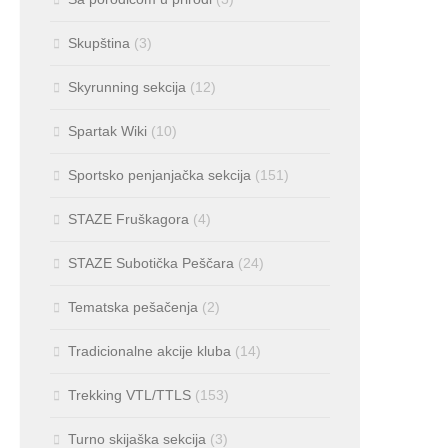
Skupština
(3)
Skyrunning sekcija
(12)
Spartak Wiki
(10)
Sportsko penjanjačka sekcija
(151)
STAZE Fruškagora
(4)
STAZE Subotička Peščara
(24)
Tematska pešačenja
(2)
Tradicionalne akcije kluba
(14)
Trekking VTL/TTLS
(153)
Turno skijaška sekcija
(3)