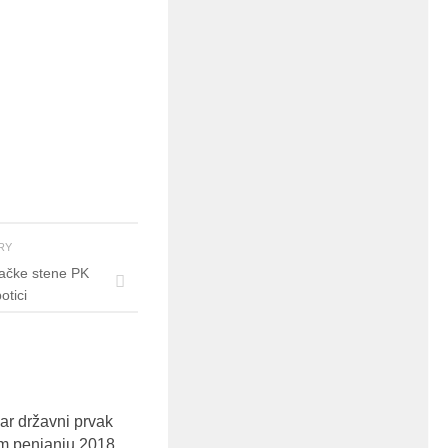
ORY
ačke stene PK
otici
r državni prvak
m penjanju 2018