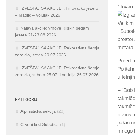
“Jovan 
IZVEŠTAJ SA AKCIJE: „Trnovačko jezero
– Maglić – Volujak 2026“
Velikim
Najava akcije: vrhove Rilskih sedam
i Subot
jezera 21-23.08.2026
prostor
metara 
IZVEŠTAJ SA AKCIJE: Rekreativna šetnja
zdravlja, sreda 29.07.2026
Pored n
IZVEŠTAJ SA AKCIJE: Rekreativna šetnja
Politeh
zdravlja, subota 25.07. i nedelja 26.07.2026
u letnj
– “Dobi
takmiče
KATEGORIJE
takmiče
Alpinistička sekcija
(20)
brzinsk
jedan n
Crveni krst Subotica
(1)
mnogo b