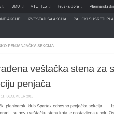
A
BMU
VTL i TLS
Fruška Gora
Planinarski d
NE AKCIJE
IZVEŠTAJI SA AKCIJA
PALIČKI SUSRETI PL
KO PENJANJAČKA SEKCIJA
rađena veštačka stena za 
ciju penjača
·
11. DECEMBER 2015
čki planinarski klub Spartak odnosno penjačka sekcija
I
zgradili su novu veštačku stenu koja je postavljena u holu 