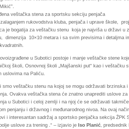
Mikić”.
 zalaganjem rukovodstva kluba, penjača i uprave škole, proj
ica je bogatija za veštačku stenu koja je najviša u državi u
u, dimenzija 10×10 metara i sa svim previsima i detaljma i
kvadratnih.
ovoizgrađene u Subotici postoje i manje veštačke stene koj
ničkoj školi, Osnovnoj školi „Majšanski put“ kao i veštačku s
im uslovima na Paliću.
li smo veštačku stenu na kojoj se mogu održavati brzinska i
nja. Ovakva veštačka stena će znatno unaprediti uslove za 
nja u Subotici i celoj zemlji i na njoj će se održavati takmič
om penjanju i državnog i međunarodnog nivoa. Na ovaj način
ovi i interesantan sadržaj a sportsko penjačka sekcija ŽPK 
olje uslove za trening .“ – izjavio je
Iso Planić
, predsednik