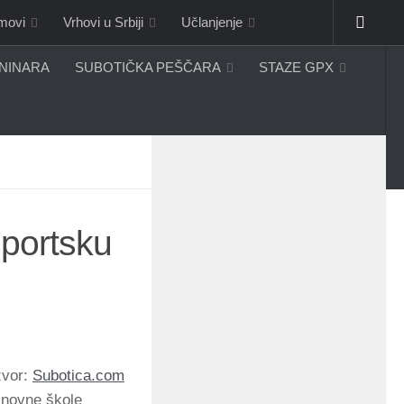
omovi
Vrhovi u Srbiji
Učlanjenje
ANINARA
SUBOTIČKA PEŠČARA
STAZE GPX
sportsku
zvor:
Subotica.com
Osnovne škole