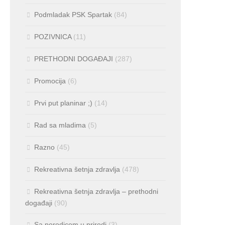
Podmladak PSK Spartak
(84)
POZIVNICA
(11)
PRETHODNI DOGAĐAJI
(287)
Promocija
(6)
Prvi put planinar ;)
(14)
Rad sa mladima
(5)
Razno
(45)
Rekreativna šetnja zdravlja
(478)
Rekreativna šetnja zdravlja – prethodni
događaji
(90)
Sa porodicom u prirodi
(3)