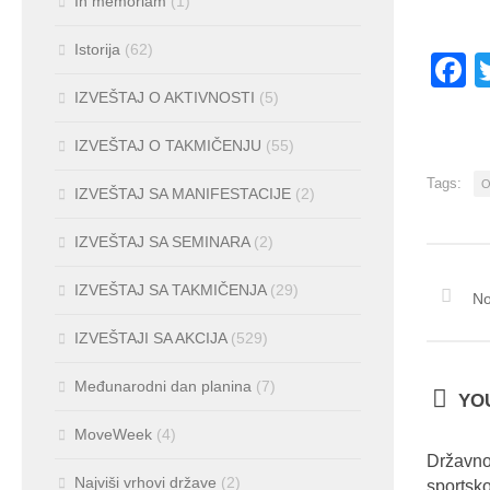
In memoriam
(1)
Istorija
(62)
F
IZVEŠTAJ O AKTIVNOSTI
(5)
IZVEŠTAJ O TAKMIČENJU
(55)
Tags:
O
IZVEŠTAJ SA MANIFESTACIJE
(2)
IZVEŠTAJ SA SEMINARA
(2)
IZVEŠTAJ SA TAKMIČENJA
(29)
No
IZVEŠTAJI SA AKCIJA
(529)
Međunarodni dan planina
(7)
YOU
MoveWeek
(4)
Državno
Najviši vrhovi države
(2)
sportsk