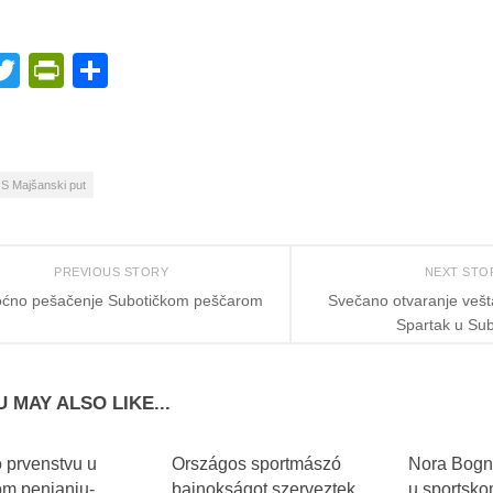
acebook
Twitter
PrintFriendly
Share
S Majšanski put
PREVIOUS STORY
NEXT ST
ćno pešačenje Subotičkom peščarom
Svečano otvaranje vešt
Spartak u Sub
 MAY ALSO LIKE...
 prvenstvu u
Országos sportmászó
Nora Bogna
om penjanju-
bajnokságot szerveztek
u sportsko