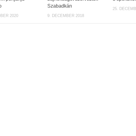
o
Szabadkán
25. DECEMB
OBER 2020
9. DECEMBER 2018