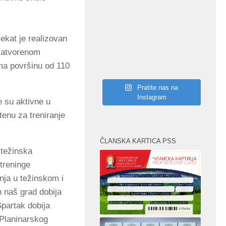
ekat je realizovan
 zatvorenom
ma površinu od 110
Pratite nas na
Instagram
e su aktivne u
tenu za treniranje
ČLANSKA KARTICA PSS
 težinska
treninge
enja u težinskom i
 naš grad dobija
Spartak dobija
 Planinarskog