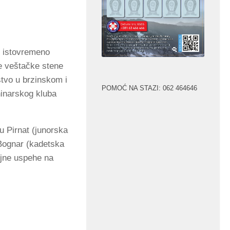
se istovremeno
e veštačke stene
tvo u brzinskom i
POMOĆ NA STAZI: 062 464646
ninarskog kluba
u Pirnat (junorska
 Bognar (kadetska
rojne uspehe na