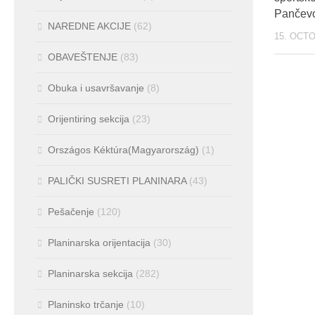
Pančev
NAREDNE AKCIJE
(62)
15. OCT
OBAVEŠTENJE
(83)
Obuka i usavršavanje
(8)
Orijentiring sekcija
(23)
Országos Kéktúra(Magyarország)
(1)
PALIČKI SUSRETI PLANINARA
(43)
Pešačenje
(120)
Planinarska orijentacija
(30)
Planinarska sekcija
(282)
Planinsko trčanje
(10)