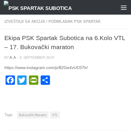
Skip to content
IZVEŠTAJI SA AKCIJA
/
PODMLADAK PSK SPARTAK
Ekipa PSK Spartak Subotica na 6.Kolo VTL
– 17. Bukovački maraton
BY
A. A.
·
8. SEPTEMBER 2019
https://www.instagram.com/p/B2Ge4vUC07h/
Facebook
Twitter
PrintFriendly
Share
Tags:
Bukovački Maraton
VTL