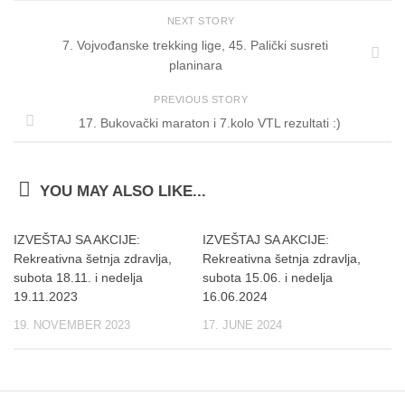
NEXT STORY
7. Vojvođanske trekking lige, 45. Palički susreti
planinara
PREVIOUS STORY
17. Bukovački maraton i 7.kolo VTL rezultati :)
YOU MAY ALSO LIKE...
IZVEŠTAJ SA AKCIJE:
IZVEŠTAJ SA AKCIJE:
Rekreativna šetnja zdravlja,
Rekreativna šetnja zdravlja,
subota 18.11. i nedelja
subota 15.06. i nedelja
19.11.2023
16.06.2024
19. NOVEMBER 2023
17. JUNE 2024