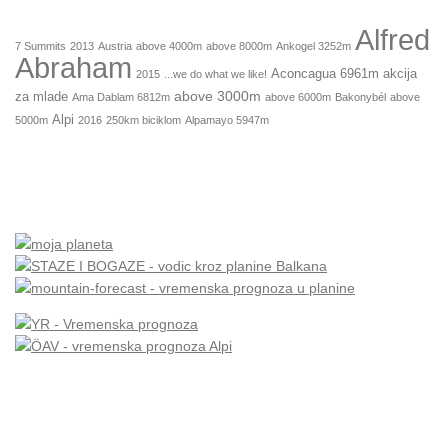
Alfred
7 Summits
2013
Austria
above 4000m
above 8000m
Ankogel 3252m
Abraham
Aconcagua 6961m
akcija
2015
...we do what we like!
above 3000m
za mlade
Ama Dablam 6812m
above 6000m
Bakonybél
above
Alpi
5000m
2016
250km biciklom
Alpamayo 5947m