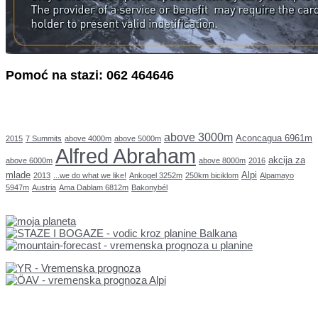
Pomoć na stazi: 062 464646
above 3000m
Aconcagua 6961m
2015
7 Summits
above 4000m
above 5000m
Alfred Abraham
akcija za
above 6000m
above 8000m
2016
mlade
Alpi
2013
...we do what we like!
Ankogel 3252m
250km biciklom
Alpamayo
5947m
Austria
Ama Dablam 6812m
Bakonybél