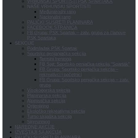
VRHUNSKI SPORTISTI PSK SPARTAKA
NAŠE VRHUNSKI SPORTISTI
Međunarodni rang
Nacionalni rang
PALIČKI SUSRETI PLANINARA
FACEBOOK STRANICA
FB Grupa: PSK Spartak – zatv. grupa za članove
PSK Spartaka
SEKCIJE
Podmladak PSK Spartak
Sportsko penjanjačka sekcija
Termini treninga
FB Sajt: Sportsko penjačka sekcija “Spartak”
FB Grupa: Sportsko penjačka sekcija –
rekreativci i početnici
FB Grupa: Sportsko penjačka sekcija – zatv.
grupa
Visokogorska sekcija
Planinarska sekcija
Alpinistička sekcija
Orijentiring
Ekološko rekreativna sekcija
Turno skijaška sekcija
Skyrunning
NAREDNE AKCIJE
IZVEŠTAJI SA AKCIJA
PALIČKI SUSRETI PLANINARA