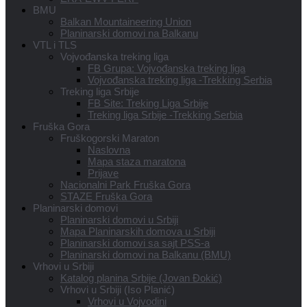
BMU
Balkan Mountaineering Union
Planinarski domovi na Balkanu
VTL i TLS
Vojvođanska treking liga
FB Grupa: Vojvođanska treking liga
Vojvođanska treking liga -Trekking Serbia
Treking liga Srbije
FB Site: Treking Liga Srbije
Treking liga Srbije -Trekking Serbia
Fruška Gora
Fruškogorski Maraton
Naslovna
Mapa staza maratona
Prijave
Nacionalni Park Fruška Gora
STAZE Fruška Gora
Planinarski domovi
Planinarski domovi u Srbiji
Mapa Planinarskih domova u Srbiji
Planinarski domovi sa sajt PSS-a
Planinarski domovi na Balkanu (BMU)
Vrhovi u Srbiji
Katalog planina Srbije (Jovan Đokić)
Vrhovi u Srbiji (Iso Planić)
Vrhovi u Vojvodini