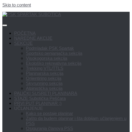
Skip to content
POČETNA
NAREDNE AKCIJE
SEKCIJE
Podmladak PSK Spartak
Sportsko penjanjačka sekcija
Visokogorska sekcija
Ekološko rekreativna sekcija
Trekking VTL/TTLS
Planinarska sekcija
Orijentiring sekcija
Skyrunning sekcija
Alpinistička sekcija
PALIČKI SUSRETI PLANINARA
STAZE Subotička Peščara
PRVI PUT PLANINAR ;)
UČLANJENJE
Kako se postaje planinar
Zašto da budem planinar i šta dobijam učlanjenjem u
PSS
Osiguranja članova PSS