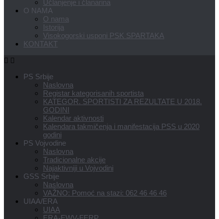
Učlanjenje i članarina
O NAMA
O nama
Istorija
Visokogorski usponi PSK SPARTAKA
KONTAKT
PS Srbije
Naslovna
Registar kategorisanih sportista
KATEGOR. SPORTISTI ZA REZULTATE U 2018.
GODINI
Kalendar aktivnosti
Kalendara takmičenja i manifestacija PSS u 2020
godini
PS Vojvodine
Naslovna
Tradicionalne akcije
Najaktivniji u Vojvodini
GSS Srbije
Naslovna
VAŽNO: Pomoć na stazi: 062 46 46 46
UIAA/ERA
UIAA
ERA-EWV-FERP