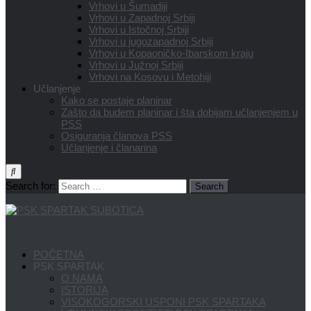
Vrhovi u Šumadiji
Vrhovi u Zapadnoj Srbiji
Vrhovi u Istočnoj Srbiji
Vrhovi u jugozapadnoj Srbiji
Vrhovi u Kopaoničko-Ibarskom kraju
Vrhovi u Južnoj Srbiji
Vrhovi na Kosovu i Metohiji
Učlanjenje
Kako se postaje planinar
Zašto da budem planinar i šta dobijam učlanjenjem u
PSS
Osiguranja članova PSS
Učlanjenje i članarina
Search for:
POČETNA
PSK SPARTAK
O NAMA
ISTORIJA
VISOKOGORSKI USPONI PSK SPARTAKA