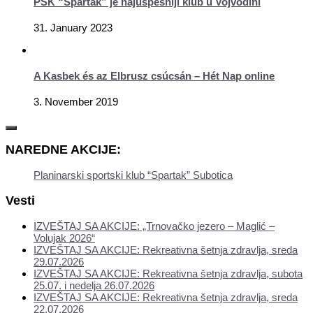
PSK “Spartak” je najuspešniji klub u Vojvodini
31. January 2023
A Kasbek és az Elbrusz csúcsán – Hét Nap online
3. November 2019
NAREDNE AKCIJE:
Planinarski sportski klub “Spartak” Subotica
Vesti
IZVEŠTAJ SA AKCIJE: „Trnovačko jezero – Maglić –
Volujak 2026“
IZVEŠTAJ SA AKCIJE: Rekreativna šetnja zdravlja, sreda
29.07.2026
IZVEŠTAJ SA AKCIJE: Rekreativna šetnja zdravlja, subota
25.07. i nedelja 26.07.2026
IZVEŠTAJ SA AKCIJE: Rekreativna šetnja zdravlja, sreda
22.07.2026