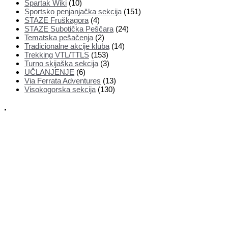
Spartak Wiki
(10)
Sportsko penjanjačka sekcija
(151)
STAZE Fruškagora
(4)
STAZE Subotička Peščara
(24)
Tematska pešačenja
(2)
Tradicionalne akcije kluba
(14)
Trekking VTL/TTLS
(153)
Turno skijaška sekcija
(3)
UČLANJENJE
(6)
Via Ferrata Adventures
(13)
Visokogorska sekcija
(130)
.