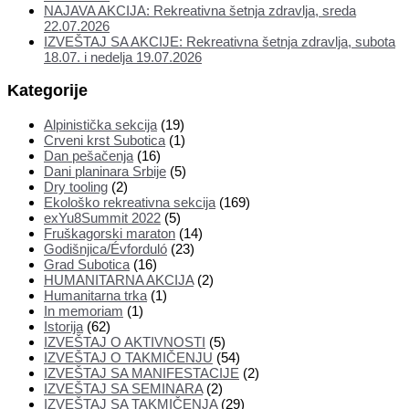
NAJAVA AKCIJA: Rekreativna šetnja zdravlja, sreda
22.07.2026
IZVEŠTAJ SA AKCIJE: Rekreativna šetnja zdravlja, subota
18.07. i nedelja 19.07.2026
Kategorije
Alpinistička sekcija
(19)
Crveni krst Subotica
(1)
Dan pešačenja
(16)
Dani planinara Srbije
(5)
Dry tooling
(2)
Ekološko rekreativna sekcija
(169)
exYu8Summit 2022
(5)
Fruškagorski maraton
(14)
Godišnjica/Évforduló
(23)
Grad Subotica
(16)
HUMANITARNA AKCIJA
(2)
Humanitarna trka
(1)
In memoriam
(1)
Istorija
(62)
IZVEŠTAJ O AKTIVNOSTI
(5)
IZVEŠTAJ O TAKMIČENJU
(54)
IZVEŠTAJ SA MANIFESTACIJE
(2)
IZVEŠTAJ SA SEMINARA
(2)
IZVEŠTAJ SA TAKMIČENJA
(29)