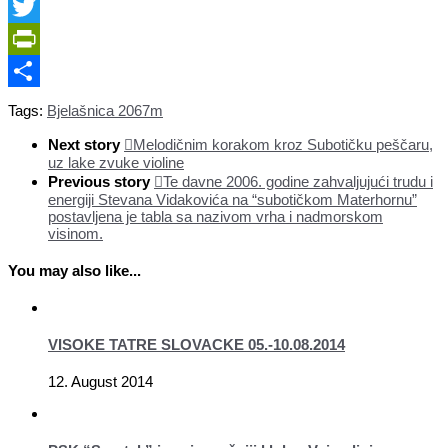
Facebook
Twitter
PrintFriendly
Share
Tags:
Bjelašnica 2067m
Next story
Melodičnim korakom kroz Subotičku peščaru,
uz lake zvuke violine
Previous story
Te davne 2006. godine zahvaljujući trudu i
energiji Stevana Vidakovića na “subotičkom Materhornu”
postavljena je tabla sa nazivom vrha i nadmorskom
visinom.
You may also like...
VISOKE TATRE SLOVACKE 05.-10.08.2014
12. August 2014