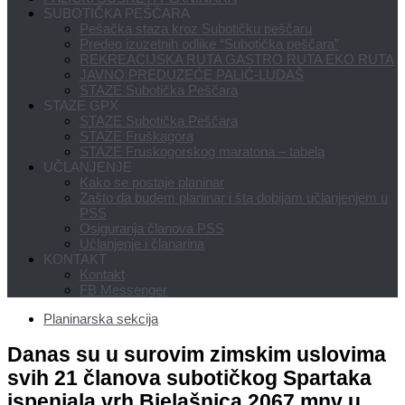
SUBOTIČKA PEŠČARA
Pešačka staza kroz Subotičku peščaru
Predeo izuzetnih odlike “Subotička peščara”
REKREACIJSKA RUTA GASTRO RUTA EKO RUTA
JAVNO PREDUZEĆE PALIĆ-LUDAŠ
STAZE Subotička Peščara
STAZE GPX
STAZE Subotička Peščara
STAZE Fruškagora
STAZE Fruskogorskog maratona – tabela
UČLANJENJE
Kako se postaje planinar
Zašto da budem planinar i šta dobijam učlanjenjem u
PSS
Osiguranja članova PSS
Učlanjenje i članarina
KONTAKT
Kontakt
FB Messenger
Planinarska sekcija
Danas su u surovim zimskim uslovima
svih 21 članova subotičkog Spartaka
ispenjala vrh Bjelašnica 2067 mnv u