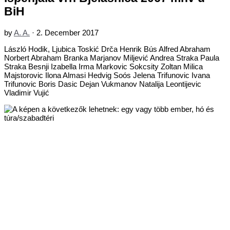
BiH
by
A. A.
·
2. December 2017
László Hodik, Ljubica Toskić Drča Henrik Bús Alfred Abraham
Norbert Abraham Branka Marjanov Miljević Andrea Straka Paula
Straka Besnji Izabella Irma Markovic Sokcsity Zoltan Milica
Majstorovic Ilona Almasi Hedvig Soós Jelena Trifunovic Ivana
Trifunovic Boris Dasic Dejan Vukmanov Natalija Leontijevic
Vladimir Vujić