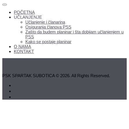
POČETNA
UČLANJENJE
Učlanjenje i članarina
Osiguranja članova PSS
Zašto da budem planinar i šta dobijam učlanjenjem u
PSS
Kako se postaje planinar
O NAMA
KONTAKT
PSK SPARTAK SUBOTICA © 2026. All Rights Reserved.