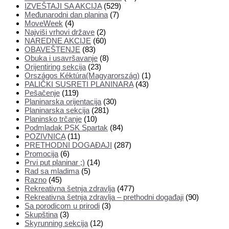
IZVEŠTAJI SA AKCIJA
(529)
Međunarodni dan planina
(7)
MoveWeek
(4)
Najviši vrhovi države
(2)
NAREDNE AKCIJE
(60)
OBAVEŠTENJE
(83)
Obuka i usavršavanje
(8)
Orijentiring sekcija
(23)
Országos Kéktúra(Magyarország)
(1)
PALIČKI SUSRETI PLANINARA
(43)
Pešačenje
(119)
Planinarska orijentacija
(30)
Planinarska sekcija
(281)
Planinsko trčanje
(10)
Podmladak PSK Spartak
(84)
POZIVNICA
(11)
PRETHODNI DOGAĐAJI
(287)
Promocija
(6)
Prvi put planinar ;)
(14)
Rad sa mladima
(5)
Razno
(45)
Rekreativna šetnja zdravlja
(477)
Rekreativna šetnja zdravlja – prethodni događaji
(90)
Sa porodicom u prirodi
(3)
Skupština
(3)
Skyrunning sekcija
(12)